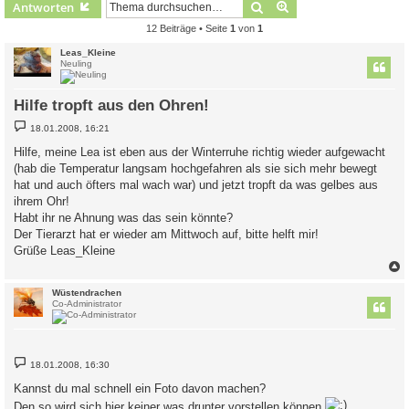
Suche
Erweiterte Suche
Antworten
12 Beiträge • Seite
1
von
1
Leas_Kleine
Neuling
Hilfe tropft aus den Ohren!
B
18.01.2008, 16:21
e
i
Hilfe, meine Lea ist eben aus der Winterruhe richtig wieder aufgewacht
t
(hab die Temperatur langsam hochgefahren als sie sich mehr bewegt
r
a
hat und auch öfters mal wach war) und jetzt tropft da was gelbes aus
g
ihrem Ohr!
Habt ihr ne Ahnung was das sein könnte?
Der Tierarzt hat er wieder am Mittwoch auf, bitte helft mir!
Grüße Leas_Kleine
c
Wüstendrachen
Co-Administrator
B
18.01.2008, 16:30
e
i
Kannst du mal schnell ein Foto davon machen?
t
r
Den so wird sich hier keiner was drunter vorstellen können