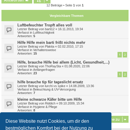
Antworten
12 Beiträge • Seite
1
von
1
Vergleichbare Themen
Luftbefeuchter Tropft alles voll
Letzter Beitrag von
barti12
«
16.11.2013, 19:34
Verfasst in
Luftfeuchtigkeit
Antworten:
5
Hilfe Hilfe mein barti frißt nichts mehr
Letzter Beitrag von
Plakita
«
02.02.2010, 17:15
Verfasst in
Verhaltensweise
Antworten:
15
1
2
Hilfe, brauche Hilfe bei allem (Licht, Gesundheit,...)
Letzter Beitrag von
ThoRaySta
«
01.08.2020, 22:06
Verfasst in
Anfängerfragen
Antworten:
23
1
2
hilfe brauche tip für tageslicht ersatz
Letzter Beitrag von
lurchi vs spike
«
14.08.2009, 13:36
Verfasst in
Beleuchtung & UV-Versorgung
Antworten:
7
kleine schwarze Käfer bitte um Hilfe
Letzter Beitrag von
Riddich
«
09.10.2009, 15:34
Verfasst in
Hygiene & Pflege
Antworten:
8
Gehe zu
Diese Website nutzt Cookies, um dir den
bestmöglichen Komfort bei der Nutzung zu