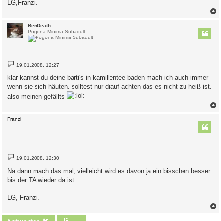
LG,Franzi.
c
BenDeath
Pogona Minima Subadult
B
19.01.2008, 12:27
e
i
klar kannst du deine barti's in kamillentee baden mach ich auch immer
t
wenn sie sich häuten. solltest nur drauf achten das es nicht zu heiß ist.
r
a
also meinen gefällts
g
c
Franzi
B
19.01.2008, 12:30
e
i
Na dann mach das mal, vielleicht wird es davon ja ein bisschen besser
t
bis der TA wieder da ist.
r
a
g
LG, Franzi.
c