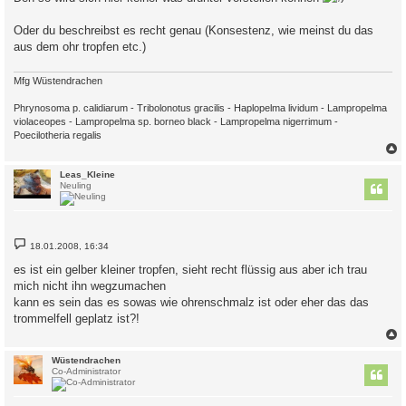
a
g
Oder du beschreibst es recht genau (Konsestenz, wie meinst du das
aus dem ohr tropfen etc.)
Mfg Wüstendrachen
Phrynosoma p. calidiarum - Tribolonotus gracilis - Haplopelma lividum - Lampropelma
violaceopes - Lampropelma sp. borneo black - Lampropelma nigerrimum -
Poecilotheria regalis
c
Leas_Kleine
Neuling
B
18.01.2008, 16:34
e
i
es ist ein gelber kleiner tropfen, sieht recht flüssig aus aber ich trau
t
mich nicht ihn wegzumachen
r
a
kann es sein das es sowas wie ohrenschmalz ist oder eher das das
g
trommelfell geplatz ist?!
c
Wüstendrachen
Co-Administrator