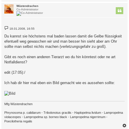
c
Wüstendrachen
Co-Administrator
B
18.01.2008, 16:55
e
i
Du kannst sie höchstens mal baden lassen damit die Gelbe flüssigkeit
t
efentuell weg gewaschen wir und man besser hin sieht aber am Ohr
r
a
sollte man selbst nichts machen (verletzungsgefahr zu groß).
g
Gibt es noch einen anderen Tierarzt wo du hin könntest oder ne art
Notfalldienst?
edit (17:05):/
Ich hab dir hier mal eben ein Bild gemacht wie es aussehen sollte:
Mfg Wüstendrachen
Phrynosoma p. calidiarum - Tribolonotus gracilis - Haplopelma lividum - Lampropelma
violaceopes - Lampropelma sp. borneo black - Lampropelma nigerrimum -
Poecilotheria regalis