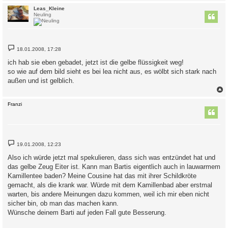
c
Leas_Kleine
Neuling
B
18.01.2008, 17:28
e
i
ich hab sie eben gebadet, jetzt ist die gelbe flüssigkeit weg!
t
so wie auf dem bild sieht es bei lea nicht aus, es wölbt sich stark nach
r
a
außen und ist gelblich.
g
c
Franzi
B
19.01.2008, 12:23
e
i
Also ich würde jetzt mal spekulieren, dass sich was entzündet hat und
t
das gelbe Zeug Eiter ist. Kann man Bartis eigentlich auch in lauwarmem
r
a
Kamillentee baden? Meine Cousine hat das mit ihrer Schildkröte
g
gemacht, als die krank war. Würde mit dem Kamillenbad aber erstmal
warten, bis andere Meinungen dazu kommen, weil ich mir eben nicht
sicher bin, ob man das machen kann.
Wünsche deinem Barti auf jeden Fall gute Besserung.