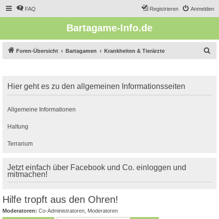
FAQ
Registrieren
Anmelden
Bartagame-Info.de
S
Foren-Übersicht
Bartagamen
Krankheiten & Tierärzte
u
c
Hier geht es zu den allgemeinen Informationsseiten
h
e
Allgemeine Informationen
Haltung
Terrarium
Jetzt einfach über Facebook und Co. einloggen und
mitmachen!
Hilfe tropft aus den Ohren!
Moderatoren:
Co-Administratoren
,
Moderatoren