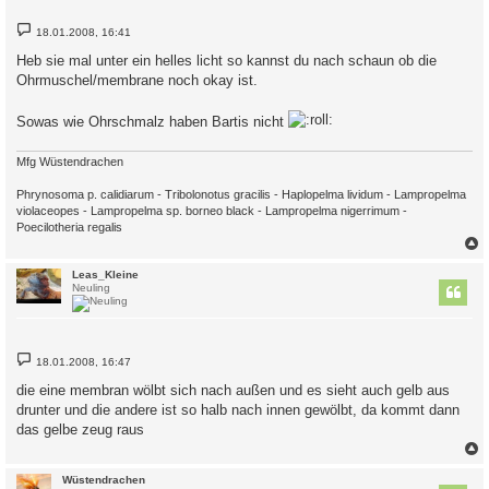
B
18.01.2008, 16:41
e
i
Heb sie mal unter ein helles licht so kannst du nach schaun ob die
t
Ohrmuschel/membrane noch okay ist.
r
a
g
Sowas wie Ohrschmalz haben Bartis nicht
Mfg Wüstendrachen
Phrynosoma p. calidiarum - Tribolonotus gracilis - Haplopelma lividum - Lampropelma
violaceopes - Lampropelma sp. borneo black - Lampropelma nigerrimum -
Poecilotheria regalis
c
Leas_Kleine
Neuling
B
18.01.2008, 16:47
e
i
die eine membran wölbt sich nach außen und es sieht auch gelb aus
t
drunter und die andere ist so halb nach innen gewölbt, da kommt dann
r
a
das gelbe zeug raus
g
c
Wüstendrachen