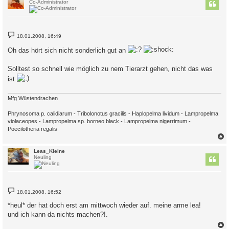
Co-Administrator
B
18.01.2008, 16:49
e
i
Oh das hört sich nicht sonderlich gut an
t
r
a
Solltest so schnell wie möglich zu nem Tierarzt gehen, nicht das was
g
ist
Mfg Wüstendrachen
Phrynosoma p. calidiarum - Tribolonotus gracilis - Haplopelma lividum - Lampropelma
violaceopes - Lampropelma sp. borneo black - Lampropelma nigerrimum -
Poecilotheria regalis
c
Leas_Kleine
Neuling
B
18.01.2008, 16:52
e
i
*heul* der hat doch erst am mittwoch wieder auf. meine arme lea!
t
und ich kann da nichts machen?!.
r
a
g