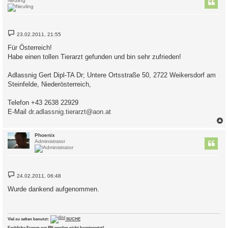
Neuling
B
23.02.2011, 21:55
e
i
Für Österreich!
t
Habe einen tollen Tierarzt gefunden und bin sehr zufrieden!
r
a
g
Adlassnig Gert Dipl-TA Dr; Untere Ortsstraße 50, 2722 Weikersdorf am
Steinfelde, Niederösterreich,
Telefon +43 2638 22929
E-Mail
dr.adlassnig.tierarzt@aon.at
c
Phoenix
Administrator
B
24.02.2011, 06:48
e
i
Wurde dankend aufgenommen.
t
r
a
g
Viel zu selten benutzt:
SUCHE
Fachliche Fragen per PN werden nicht beantwortet!