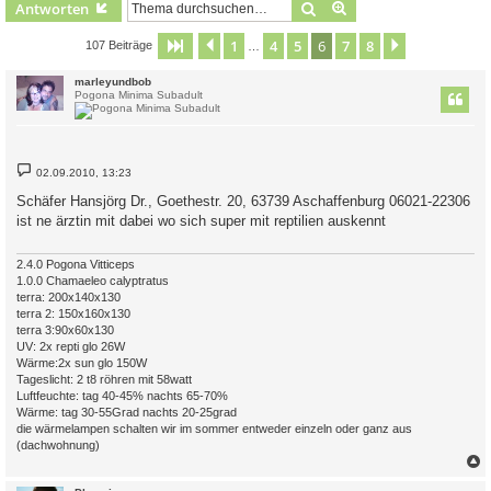
Suche
Erweiterte Suche
Antworten
1
4
5
6
7
8
Seite
6
Vorherige
von
8
Nächste
107 Beiträge
…
marleyundbob
Pogona Minima Subadult
B
02.09.2010, 13:23
e
i
Schäfer Hansjörg Dr., Goethestr. 20, 63739 Aschaffenburg 06021-22306
t
ist ne ärztin mit dabei wo sich super mit reptilien auskennt
r
a
g
2.4.0 Pogona Vitticeps
1.0.0 Chamaeleo calyptratus
terra: 200x140x130
terra 2: 150x160x130
terra 3:90x60x130
UV: 2x repti glo 26W
Wärme:2x sun glo 150W
Tageslicht: 2 t8 röhren mit 58watt
Luftfeuchte: tag 40-45% nachts 65-70%
Wärme: tag 30-55Grad nachts 20-25grad
die wärmelampen schalten wir im sommer entweder einzeln oder ganz aus
(dachwohnung)