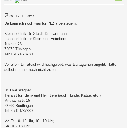
B
25.01.2011, 09:55
e
i
Da kann ich noch was für PLZ 7 beisteuern:
t
r
a
Kleintierklinik Dr. Steidl, Dr. Hartmann
g
Fachtierklinik für Klein- und Heimtiere
Jurastr. 23
72072 Tübingen
Tel: 07071/78780
Vor allem Dr. Steidl wird hochgelobt, was Bartagamen angeht. Hatte
selbst mit ihm noch nicht zu tun.
Dr. Uwe Wagner
Tierarzt für Klein- und Heimtiere (auch Hunde, Katze, etc.)
Mittnachtstr. 15
72760 Reutlingen
Tel: 07121/37660
Mo-Fr. 10- 12 Uhr, 16 - 19 Uhr,
Sa. 10 - 13 Uhr