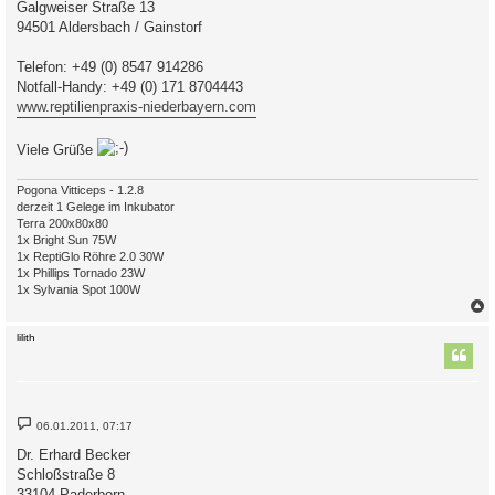
Galgweiser Straße 13
94501 Aldersbach / Gainstorf
Telefon: +49 (0) 8547 914286
Notfall-Handy: +49 (0) 171 8704443
www.reptilienpraxis-niederbayern.com
Viele Grüße
Pogona Vitticeps - 1.2.8
derzeit 1 Gelege im Inkubator
Terra 200x80x80
1x Bright Sun 75W
1x ReptiGlo Röhre 2.0 30W
1x Phillips Tornado 23W
1x Sylvania Spot 100W
c
lilith
B
06.01.2011, 07:17
e
i
Dr. Erhard Becker
t
Schloßstraße 8
r
a
33104 Paderborn