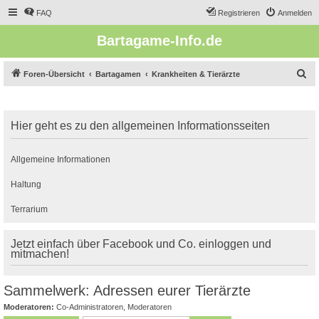
FAQ
Registrieren
Anmelden
Bartagame-Info.de
S
Foren-Übersicht
Bartagamen
Krankheiten & Tierärzte
u
c
Hier geht es zu den allgemeinen Informationsseiten
h
e
Allgemeine Informationen
Haltung
Terrarium
Jetzt einfach über Facebook und Co. einloggen und
mitmachen!
Sammelwerk: Adressen eurer Tierärzte
Moderatoren:
Co-Administratoren
,
Moderatoren