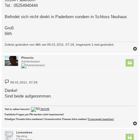
g
Tel.: 05254940444
Befindet sich nicht direkt in Paderborn sondern in Schloss Neuhaus
Gruß
lilith
Zuletzt geändert von
lilith
am 06.01.2011, 07:18, insgesamt 1-mal geändert.
c
Phoenix
Administrator
B
06.01.2011, 07:29
e
i
Danke!
t
Sind beide aufgenommen.
r
a
g
Viel zu selten benutzt:
SUCHE
Fachliche Fragen per PN werden nicht beantwortet!
Erledigte Threads bitte markieren! Unerwünschte Themen bitte melden!
Forenregeln beachten!
c
Lemontree
Neuling