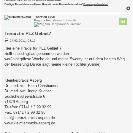
Erledigte Threads bitte markieren! Unerwünschte Themen bitte melden!
Forenregeln beachten!
c
Thorsten 1965
Pogona Henrylawsoni Juvenile
Tierärztin PLZ Gebiet7
B
24.02.2011, 08:19
e
i
Hier eine Praxis für PLZ Gebiet 7
t
Sollt unbedingt aufgenommen werden
r
a
war(leider)diese Woche da und meine Sweety ist auf dem besten Weg
g
der besserung Danke sagt meine kleine Tochter(9Jahre)
Kleintierpraxis Asperg
Dr. med. vet. Erika Christiansen
Dr. med. vet. Ingrid Kucher
Südliche Alleenstraße 6
71679 Asperg
Telefon: 07141 / 2 99 32 99
Fax: 07141 / 2 99 32 98
info@tierarztpraxis-asperg.de
www.kleintierpraxis-asperg.de