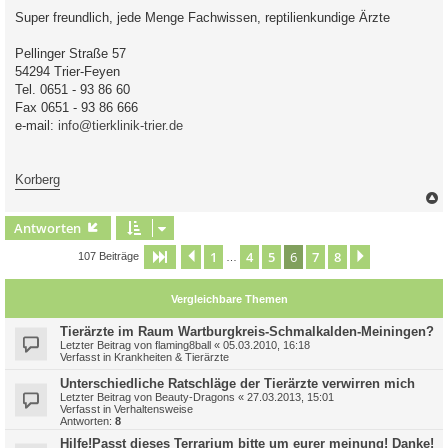
Super freundlich, jede Menge Fachwissen, reptilienkundige Ärzte
Pellinger Straße 57
54294 Trier-Feyen
Tel. 0651 - 93 86 60
Fax 0651 - 93 86 666
e-mail:
info@tierklinik-trier.de
Korberg
c
Antworten
1
4
5
6
7
8
Seite
6
Vorherige
von
8
Nächste
107 Beiträge
…
Vergleichbare Themen
Tierärzte im Raum Wartburgkreis-Schmalkalden-Meiningen?
Letzter Beitrag von
flaming8ball
«
05.03.2010, 16:18
Verfasst in
Krankheiten & Tierärzte
Unterschiedliche Ratschläge der Tierärzte verwirren mich
Letzter Beitrag von
Beauty-Dragons
«
27.03.2013, 15:01
Verfasst in
Verhaltensweise
Antworten:
8
Hilfe!Passt dieses Terrarium bitte um eurer meinung! Danke!