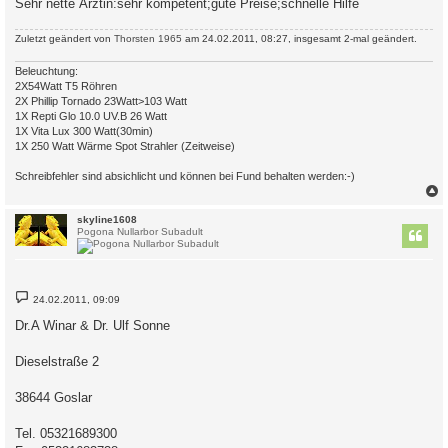
Sehr nette Ärztin:sehr kompetent;gute Preise;schnelle Hilfe
Zuletzt geändert von
Thorsten 1965
am 24.02.2011, 08:27, insgesamt 2-mal geändert.
Beleuchtung:
2X54Watt T5 Röhren
2X Phillip Tornado 23Watt>103 Watt
1X Repti Glo 10.0 UV.B 26 Watt
1X Vita Lux 300 Watt(30min)
1X 250 Watt Wärme Spot Strahler (Zeitweise)
Schreibfehler sind absichlicht und können bei Fund behalten werden:-)
c
skyline1608
Pogona Nullarbor Subadult
B
24.02.2011, 09:09
e
i
Dr.A Winar & Dr. Ulf Sonne
t
r
a
Dieselstraße 2
g
38644 Goslar
Tel. 05321689300