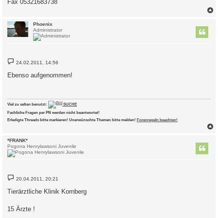
Fax 05321683738
c
Phoenix
Administrator
B
24.02.2011, 14:56
e
i
Ebenso aufgenommen!
t
r
a
g
Viel zu selten benutzt:
SUCHE
Fachliche Fragen per PN werden nicht beantwortet!
Erledigte Threads bitte markieren! Unerwünschte Themen bitte melden!
Forenregeln beachten!
c
*FRANK*
Pogona Henrylawsoni Juvenile
B
20.04.2011, 20:21
e
i
Tierärztliche Klinik Kornberg
t
r
a
15 Ärzte !
g