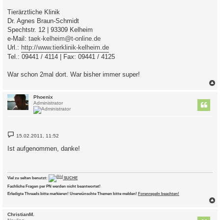
r
a
Tierärztliche Klinik
g
Dr. Agnes Braun-Schmidt
Spechtstr. 12 | 93309 Kelheim
e-Mail:
taek-kelheim@t-online.de
Url.:
http://www.tierklinik-kelheim.de
Tel.: 09441 / 4114 | Fax: 09441 / 4125
War schon 2mal dort. War bisher immer super!
c
Phoenix
Administrator
B
15.02.2011, 11:52
e
i
Ist aufgenommen, danke!
t
r
a
g
Viel zu selten benutzt:
SUCHE
Fachliche Fragen per PN werden nicht beantwortet!
Erledigte Threads bitte markieren! Unerwünschte Themen bitte melden!
Forenregeln beachten!
c
ChristianM.