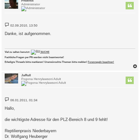
c
Phoenix
Administrator
B
02.09.2010, 13:50
e
i
Danke, ist aufgenommen.
t
r
a
g
Viel zu selten benutzt:
SUCHE
Fachliche Fragen per PN werden nicht beantwortet!
Erledigte Threads bitte markieren! Unerwünschte Themen bitte melden!
Forenregeln beachten!
c
JaRull
Pogona Henrylawsoni Adult
B
06.01.2011, 01:34
e
i
Hallo,
t
r
a
die wichtigste Adresse für den PLZ-Bereich 8 und 9 fehlt!
g
Reptilienpraxis Niederbayern
Dr. Wolfgang Heuberger