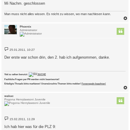
Mi Nachm. geschlossen
Man muss nicht alles wissen. Es reicht zu wissen, wo man nachlesen kann.
c
Phoenix
Administrator
B
25.01.2011, 10:27
e
i
Der erste war schon drin, den 2. hab ich aufgenommen, danke.
t
r
a
g
Viel zu selten benutzt:
SUCHE
Fachliche Fragen per PN werden nicht beantwortet!
Erledigte Threads bitte markieren! Unerwünschte Themen bitte melden!
Forenregeln beachten!
c
wakac
Pogona Henrylawsoni Juvenile
B
15.02.2011, 11:29
e
i
Ich hab hier was für die PLZ 9:
t