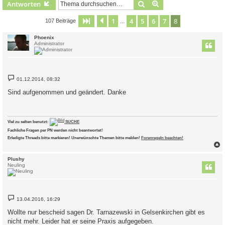
Suche
Erweiterte Suche
Antworten
1
4
5
6
7
8
Seite
8
Vorherige
von
8
107 Beiträge
…
Phoenix
Administrator
B
01.12.2014, 08:32
e
i
Sind aufgenommen und geändert. Danke
t
r
a
g
Viel zu selten benutzt:
SUCHE
Fachliche Fragen per PN werden nicht beantwortet!
Erledigte Threads bitte markieren! Unerwünschte Themen bitte melden!
Forenregeln beachten!
c
Plushy
Neuling
B
13.04.2016, 16:29
e
i
Wollte nur bescheid sagen Dr. Tarnazewski in Gelsenkirchen gibt es
t
nicht mehr. Leider hat er seine Praxis aufgegeben.
r