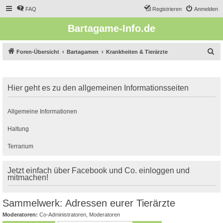
FAQ
Registrieren
Anmelden
Bartagame-Info.de
S
Foren-Übersicht
Bartagamen
Krankheiten & Tierärzte
u
c
Hier geht es zu den allgemeinen Informationsseiten
h
e
Allgemeine Informationen
Haltung
Terrarium
Jetzt einfach über Facebook und Co. einloggen und
mitmachen!
Sammelwerk: Adressen eurer Tierärzte
Moderatoren:
Co-Administratoren
,
Moderatoren