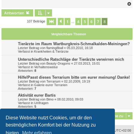
a
g
c
Antworten
1
4
5
6
7
8
Seite
8
Vorherige
von
8
107 Beiträge
…
Vergleichbare Themen
Tierärzte im Raum Wartburgkreis-Schmalkalden-Meiningen?
Letzter Beitrag von
flaming8ball
«
05.03.2010, 16:18
Verfasst in
Krankheiten & Tierärzte
Unterschiedliche Ratschläge der Tierärzte verwirren mich
Letzter Beitrag von
Beauty-Dragons
«
27.03.2013, 15:01
Verfasst in
Verhaltensweise
Antworten:
8
Hilfe!Passt dieses Terrarium bitte um eurer meinung! Danke!
Letzter Beitrag von
Terrarium
«
02.10.2009, 19:19
Verfasst in
Galerie eurer Terrarien
Antworten:
7
Aktivität eurer Bartis
Letzter Beitrag von
Bimo
«
08.02.2010, 09:03
Verfasst in
Umfragen
Antworten:
5
Gehe zu
Diese Website nutzt Cookies, um dir den
bestmöglichen Komfort bei der Nutzung zu
Alle Zeiten sind
UTC+02:00
bieten.
Mehr erfahren