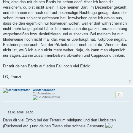
i
Hm, also das mit deinen Bartis ist schon doof. Aber ich kann dir
t
versichern, du bist nicht allein. Habe meinen Barti im Dezember gekauft
r
a
und die haben mir auch erst auf nochmalige Nachfrage gesagt, dass der
g
schon immer schlecht gefressen hat. Inzwischen gehe ich davon aus,
dass die den eigentlich nur loswerden wollen, weil er dort wahrscheinlich
nicht mehr lange gelebt hätte. Ich muss auch die ganze Terraeinrichtung
wegschmeißen bzw. desinfizieren und ausbacken. Bei meinem ist nur
blöderweise noch nicht mal klar, was er überhaupt hat. Kotprobe negativ,
Bakterienprobe auch. Nur der Pilzbefund ist noch nicht da. Wenn es das
nicht ist, weiß ich auch nicht mehr weiter. Naja, da kann man eigentlich
nur sagen, Zähne zusammenbeißen, abwarten und Cappuccino trinken.
Dir mit deinen Bartis auf jeden Fall noch viel Erfolg.
LG, Franzi.
Wüstendrachen
Co-Administrator
B
12.01.2008, 14:56
e
i
Dann dir viel Erfolg bei der Terrarium reinigung und den Umbauten
t
(Rückwand etc.) und deinen Tieren eine schnele Genesung
r
a