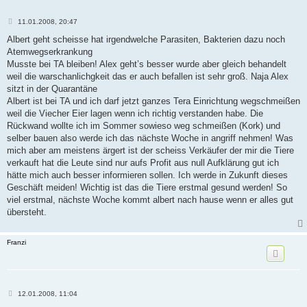
B
11.01.2008, 20:47
e
i
Albert geht scheisse hat irgendwelche Parasiten, Bakterien dazu noch
t
Atemwegserkrankung
r
a
Musste bei TA bleiben! Alex geht’s besser wurde aber gleich behandelt
g
weil die warschanlichgkeit das er auch befallen ist sehr groß. Naja Alex
sitzt in der Quarantäne
Albert ist bei TA und ich darf jetzt ganzes Tera Einrichtung wegschmeißen
weil die Viecher Eier lagen wenn ich richtig verstanden habe. Die
Rückwand wollte ich im Sommer sowieso weg schmeißen (Kork) und
selber bauen also werde ich das nächste Woche in angriff nehmen! Was
mich aber am meistens ärgert ist der scheiss Verkäufer der mir die Tiere
verkauft hat die Leute sind nur aufs Profit aus null Aufklärung gut ich
hätte mich auch besser informieren sollen. Ich werde in Zukunft dieses
Geschäft meiden! Wichtig ist das die Tiere erstmal gesund werden! So
viel erstmal, nächste Woche kommt albert nach hause wenn er alles gut
übersteht.
Franzi
B
12.01.2008, 11:04
e