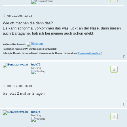
B
08.01.2008, 13:03
e
i
Wie oft machen die denn das?
t
Es kann schonmal vorkommen das was juckt an der Nase, dann niesen
r
a
auch Bartagame, hab ich bei meinen auch schon erlebt.
g
Viel zu selten benutzt:
SUCHE
Fachliche Fragen per PN werden nicht beantwortet!
Erledigte Threads bitte markieren! Unerwünschte Themen bitte melden!
Forenregeln beachten!
luck75
Neuling
B
08.01.2008, 16:13
e
i
bis jetzt 2 mal an 2 tagen
t
r
a
g
luck75
Neuling