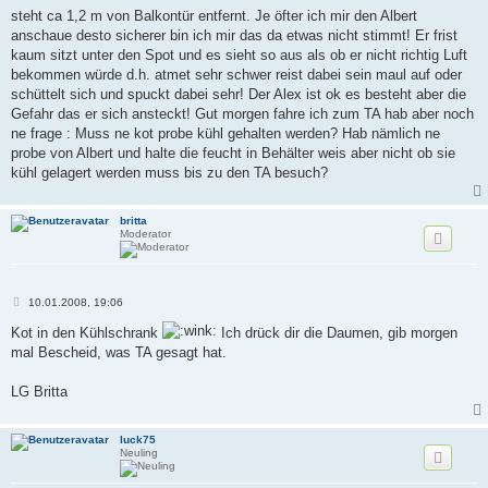
i
steht ca 1,2 m von Balkontür entfernt. Je öfter ich mir den Albert
t
anschaue desto sicherer bin ich mir das da etwas nicht stimmt! Er frist
r
a
kaum sitzt unter den Spot und es sieht so aus als ob er nicht richtig Luft
g
bekommen würde d.h. atmet sehr schwer reist dabei sein maul auf oder
schüttelt sich und spuckt dabei sehr! Der Alex ist ok es besteht aber die
Gefahr das er sich ansteckt! Gut morgen fahre ich zum TA hab aber noch
ne frage : Muss ne kot probe kühl gehalten werden? Hab nämlich ne
probe von Albert und halte die feucht in Behälter weis aber nicht ob sie
kühl gelagert werden muss bis zu den TA besuch?
britta
Moderator
B
10.01.2008, 19:06
e
i
Kot in den Kühlschrank
Ich drück dir die Daumen, gib morgen
t
mal Bescheid, was TA gesagt hat.
r
a
g
LG Britta
luck75
Neuling