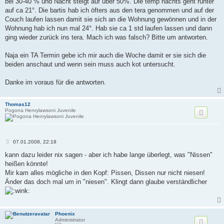
bei 30-40 % und Nacht steigt auf über 50%. Die temp nachts geht runter
auf ca 21°. Die bartis hab ich öfters aus den tera genommen und auf der
Couch laufen lassen damit sie sich an die Wohnung gewönnen und in der
Wohnung hab ich nun mal 24°. Hab sie ca 1 std laufen lassen und dann
ging wieder zurück ins tera. Mach ich was falsch? Bitte um antworten.
Naja ein TA Termin gebe ich mir auch die Woche damit er sie sich die
beiden anschaut und wenn sein muss auch kot untersucht.
Danke im voraus für die antworten.
Thomas12
Pogona Henrylawsoni Juvenile
B
07.01.2008, 22:18
e
i
kann dazu leider nix sagen - aber ich habe lange überlegt, was "Nissen"
t
heißen könnte!
r
a
Mir kam alles mögliche in den Kopf: Pissen, Dissen nur nicht niesen!
g
Änder das doch mal um in "niesen". Klingt dann glaube verständlicher
Phoenix
Administrator