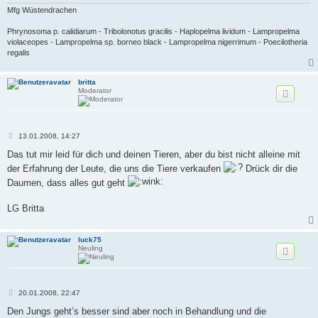
g
Mfg Wüstendrachen
Phrynosoma p. calidiarum - Tribolonotus gracilis - Haplopelma lividum - Lampropelma
violaceopes - Lampropelma sp. borneo black - Lampropelma nigerrimum - Poecilotheria
regalis
britta
Moderator
B
13.01.2008, 14:27
e
i
Das tut mir leid für dich und deinen Tieren, aber du bist nicht alleine mit
t
der Erfahrung der Leute, die uns die Tiere verkaufen
Drück dir die
r
a
Daumen, dass alles gut geht
g
LG Britta
luck75
Neuling
B
20.01.2008, 22:47
e
i
Den Jungs geht’s besser sind aber noch in Behandlung und die
t