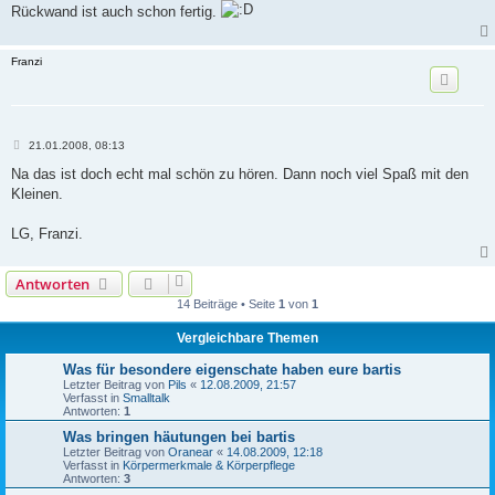
Rückwand ist auch schon fertig.
r
a
g
Franzi
B
21.01.2008, 08:13
e
i
Na das ist doch echt mal schön zu hören. Dann noch viel Spaß mit den
t
Kleinen.
r
a
g
LG, Franzi.
Antworten
14 Beiträge • Seite
1
von
1
Vergleichbare Themen
Was für besondere eigenschate haben eure bartis
Letzter Beitrag von
Pils
«
12.08.2009, 21:57
Verfasst in
Smalltalk
Antworten:
1
Was bringen häutungen bei bartis
Letzter Beitrag von
Oranear
«
14.08.2009, 12:18
Verfasst in
Körpermerkmale & Körperpflege
Antworten:
3