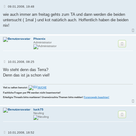
B
09.01.2008, 19:48
e
i
wie auch immer am freitag gehts zum TA und dann werden die beiden
t
untersucht ( 1mal ) und kot natürlich auch. Hoffentlich haben die beiden
r
a
nix!
g
Phoenix
Administrator
B
10.01.2008, 08:25
e
i
Wo steht denn das Terra?
t
Denn das ist ja schon viel!
r
a
g
Viel zu selten benutzt:
SUCHE
Fachliche Fragen per PN werden nicht beantwortet!
Erledigte Threads bitte markieren! Unerwünschte Themen bitte melden!
Forenregeln beachten!
luck75
Neuling
B
10.01.2008, 18:52
e