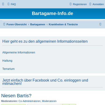
FAQ
Registrieren
Anmelden
Bartagame-Info.de
S
Foren-Übersicht
Bartagamen
Krankheiten & Tierärzte
u
c
Hier geht es zu den allgemeinen Informationsseiten
h
e
Allgemeine Informationen
Haltung
Terrarium
Jetzt einfach über Facebook und Co. einloggen und
mitmachen!
Niesen Bartis?
Moderatoren:
Co-Administratoren
,
Moderatoren