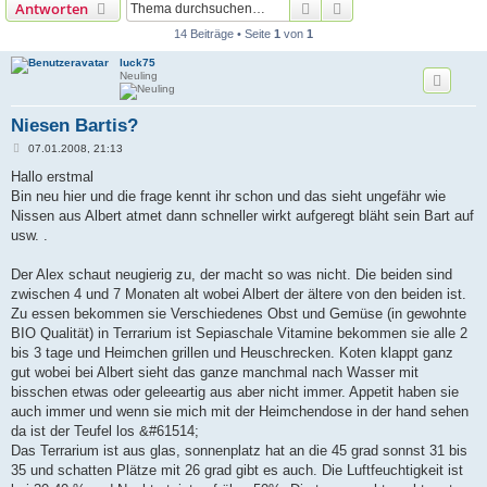
Suche
Erweiterte Suche
Antworten
14 Beiträge • Seite
1
von
1
luck75
Neuling
Niesen Bartis?
B
07.01.2008, 21:13
e
i
Hallo erstmal
t
Bin neu hier und die frage kennt ihr schon und das sieht ungefähr wie
r
a
Nissen aus Albert atmet dann schneller wirkt aufgeregt bläht sein Bart auf
g
usw. .
Der Alex schaut neugierig zu, der macht so was nicht. Die beiden sind
zwischen 4 und 7 Monaten alt wobei Albert der ältere von den beiden ist.
Zu essen bekommen sie Verschiedenes Obst und Gemüse (in gewohnte
BIO Qualität) in Terrarium ist Sepiaschale Vitamine bekommen sie alle 2
bis 3 tage und Heimchen grillen und Heuschrecken. Koten klappt ganz
gut wobei bei Albert sieht das ganze manchmal nach Wasser mit
bisschen etwas oder geleeartig aus aber nicht immer. Appetit haben sie
auch immer und wenn sie mich mit der Heimchendose in der hand sehen
da ist der Teufel los &#61514;
Das Terrarium ist aus glas, sonnenplatz hat an die 45 grad sonnst 31 bis
35 und schatten Plätze mit 26 grad gibt es auch. Die Luftfeuchtigkeit ist