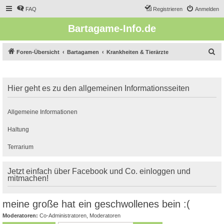
FAQ
Registrieren
Anmelden
Bartagame-Info.de
S
Foren-Übersicht
Bartagamen
Krankheiten & Tierärzte
u
c
Hier geht es zu den allgemeinen Informationsseiten
h
e
Allgemeine Informationen
Haltung
Terrarium
Jetzt einfach über Facebook und Co. einloggen und
mitmachen!
meine große hat ein geschwollenes bein :(
Moderatoren:
Co-Administratoren
,
Moderatoren