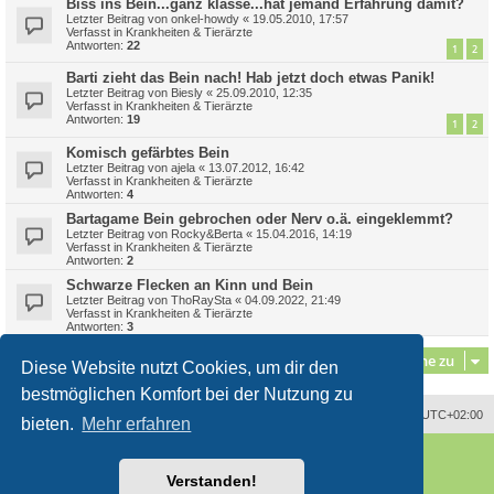
Biss ins Bein...ganz klasse...hat jemand Erfahrung damit?
Letzter Beitrag von
onkel-howdy
«
19.05.2010, 17:57
Verfasst in
Krankheiten & Tierärzte
Antworten:
22
1
2
Barti zieht das Bein nach! Hab jetzt doch etwas Panik!
Letzter Beitrag von
Biesly
«
25.09.2010, 12:35
Verfasst in
Krankheiten & Tierärzte
Antworten:
19
1
2
Komisch gefärbtes Bein
Letzter Beitrag von
ajela
«
13.07.2012, 16:42
Verfasst in
Krankheiten & Tierärzte
Antworten:
4
Bartagame Bein gebrochen oder Nerv o.ä. eingeklemmt?
Letzter Beitrag von
Rocky&Berta
«
15.04.2016, 14:19
Verfasst in
Krankheiten & Tierärzte
Antworten:
2
Schwarze Flecken an Kinn und Bein
Letzter Beitrag von
ThoRaySta
«
04.09.2022, 21:49
Verfasst in
Krankheiten & Tierärzte
Antworten:
3
Gehe zu
Diese Website nutzt Cookies, um dir den
bestmöglichen Komfort bei der Nutzung zu
Alle Zeiten sind
UTC+02:00
bieten.
Mehr erfahren
Powered by
phpBB
® Forum Software © phpBB Limited
Deutsche Übersetzung durch
phpBB.de
Verstanden!
Style
proflat
von ©
Mazeltof
2017