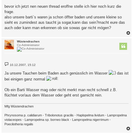
e
i
bevor ich jetzt nen neuen thread eroffne stelle ich hier noch kurz die
t
frage.
r
a
also unsere barti`s waren ja schon öffter baden und unsere kleine so
g
sieht es zumindest aus taucht ja sogar,kann das sein?macht eure das
auch oder kann man erkennen ob sie sowas gar nicht mögen?
c
Wüstendrachen
Co-Administrator
B
10.12.2007, 15:12
e
i
Ja unsere Tauchen beim Baden auch genüsslich im Wasser
das ist
t
r
bei einigen ganz normal
a
g
Ob ein Barti Wasser mag oder nicht merkt man recht schnell z.B.
flüchtet vor/aus dem Wasser oder geht erst garnicht rein.
Mfg Wüstendrachen
Phrynosoma p. calidiarum - Tribolonotus gracilis - Haplopelma lividum - Lampropelma
violaceopes - Lampropelma sp. borneo black - Lampropelma nigerrimum -
Poecilotheria regalis