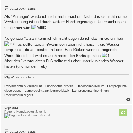
B
09.12.2007, 11:51
e
i
Als "Anfänger" würde ich nicht mehr machen! Nicht das es nicht nur ne
t
Verstauchung ist und durch weitere Handlungen/eigen Untersuchungen
r
a
schlimmer wird
g
Ne genaue °C zahl kann ich dir nicht sagen da ich das im Gefühl hab
es sollte lauwarm/warm sein aber nicht heis. . . die Wasser
temp fühlst du am besten mit dem Handrücken wenn es angenehm
Warm für dich ist wird es auch meist den Bartis gefallen
Aber den "verstauchten Fuß solltest du eher unter kühlendes Wasser
halten (und nur den Fuß)
Mfg Wüstendrachen
Phrynosoma p. calidiarum - Tribolonotus gracilis - Haplopelma lividum - Lampropelma
violaceopes - Lampropelma sp. borneo black - Lampropelma nigerrimum -
Poecilotheria regalis
c
Vegeta83
Pogona Henrylawsoni Juvenile
B
09.12.2007, 13:21