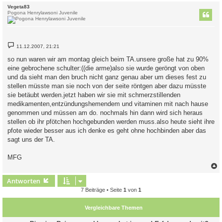
c
Vegeta83
Pogona Henrylawsoni Juvenile
B
11.12.2007, 21:21
e
i
so nun waren wir am montag gleich beim TA.unsere große hat zu 90%
t
eine gebrochene schulter:((die arme)also sie wurde geröngt von oben
r
a
und da sieht man den bruch nicht ganz genau aber um dieses fest zu
g
stellen müsste man sie noch von der seite röntgen aber dazu müsste
sie betäubt werden.jetzt haben wir sie mit schmerzstillenden
medikamenten,entzündungshemendem und vitaminen mit nach hause
genommen und müssen am do. nochmals hin dann wird sich heraus
stellen ob ihr pfötchen hochgebunden werden muss.also heute sieht ihre
pfote wieder besser aus ich denke es geht ohne hochbinden aber das
sagt uns der TA.
MFG
c
Antworten
7 Beiträge • Seite
1
von
1
Vergleichbare Themen