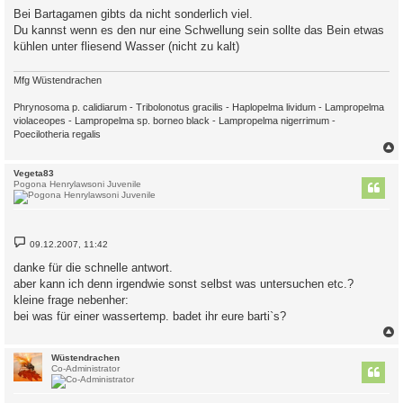
i
Bei Bartagamen gibts da nicht sonderlich viel.
t
Du kannst wenn es den nur eine Schwellung sein sollte das Bein etwas
r
a
kühlen unter fliesend Wasser (nicht zu kalt)
g
Mfg Wüstendrachen
Phrynosoma p. calidiarum - Tribolonotus gracilis - Haplopelma lividum - Lampropelma
violaceopes - Lampropelma sp. borneo black - Lampropelma nigerrimum -
Poecilotheria regalis
c
Vegeta83
Pogona Henrylawsoni Juvenile
B
09.12.2007, 11:42
e
i
danke für die schnelle antwort.
t
aber kann ich denn irgendwie sonst selbst was untersuchen etc.?
r
a
kleine frage nebenher:
g
bei was für einer wassertemp. badet ihr eure barti`s?
c
Wüstendrachen
Co-Administrator