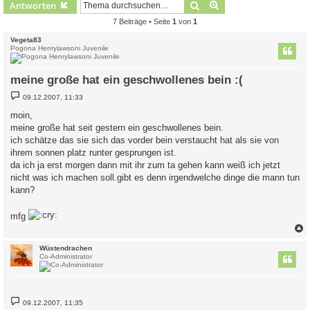
Suche
Erweiterte Suche
Antworten
7 Beiträge • Seite
1
von
1
Vegeta83
Pogona Henrylawsoni Juvenile
meine große hat ein geschwollenes bein :(
B
09.12.2007, 11:33
e
i
moin,
t
meine große hat seit gestern ein geschwollenes bein.
r
a
ich schätze das sie sich das vorder bein verstaucht hat als sie von
g
ihrem sonnen platz runter gesprungen ist.
da ich ja erst morgen dann mit ihr zum ta gehen kann weiß ich jetzt
nicht was ich machen soll.gibt es denn irgendwelche dinge die mann tun
kann?
mfg
c
Wüstendrachen
Co-Administrator
B
09.12.2007, 11:35
e