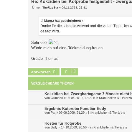
Re: Kokzidien bei Kotprobe festgestellt - zwerg
B
von
ThoRaySta
»
09.11.2023, 21:31
e
i
t
Murga
hat geschrieben:
↑
r
a
Danke für die schnelle Antwort und die vielen Tipps. Ic
g
gesagt wird.
Sehr cool
Würde mich auf eine Rückmeldung freuen.
Grüßle Thomas
Antworten
VERGLEICHBARE THEMEN
Kokzidien bei Zwergbartagame 3 Monate nicht
von
Outback
»
06.04.2010, 17:29
» in
Krankheiten & Tierärzt
Ergebnis Kotprobe Fundtier Eddy
von
Pat
»
09.09.2009, 21:29
» in
Krankheiten & Tierärzte
Kosten für Kotprobe
von
Sally
»
14.10.2009, 20:56
» in
Krankheiten & Tierärzte