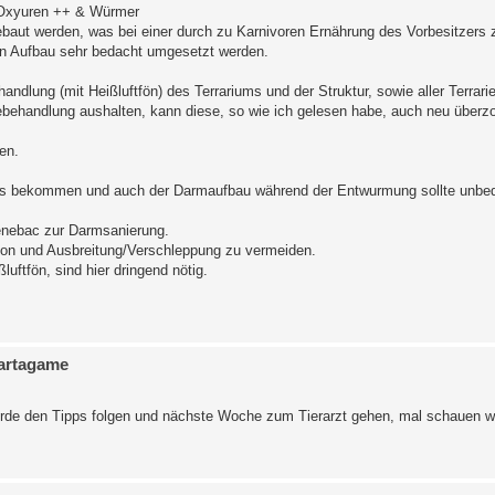
, Oxyuren ++ & Würmer
gebaut werden, was bei einer durch zu Karnivoren Ernährung des Vorbesitzers 
ein Aufbau sehr bedacht umgesetzt werden.
andlung (mit Heißluftfön) des Terrariums und der Struktur, sowie aller Terrari
zebehandlung aushalten, kann diese, so wie ich gelesen habe, auch neu über
en.
 bekommen und auch der Darmaufbau während der Entwurmung sollte unbed
enebac zur Darmsanierung.
tion und Ausbreitung/Verschleppung zu vermeiden.
uftfön, sind hier dringend nötig.
bartagame
werde den Tipps folgen und nächste Woche zum Tierarzt gehen, mal schauen w