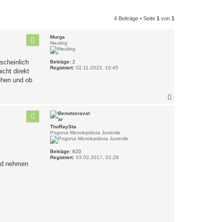
4 Beiträge • Seite
1
von
1
Murga
Neuling
scheinlich
Beiträge:
2
Registriert:
02.11.2023, 16:45
icht direkt
ehen und ob
N
a
c
h
o
ThoRaySta
b
Pogona Microlepidota Juvenile
e
n
Beiträge:
620
Registriert:
03.02.2017, 01:28
and nehmen