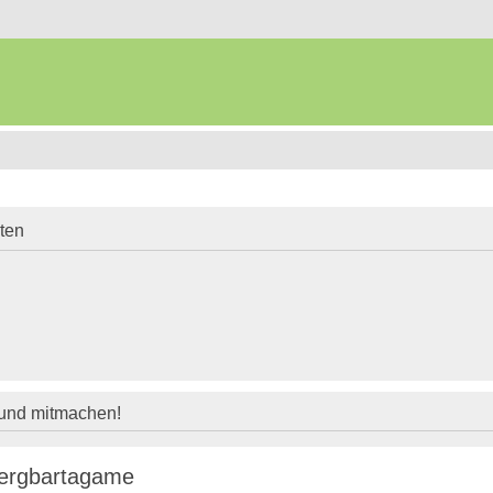
iten
 und mitmachen!
zwergbartagame