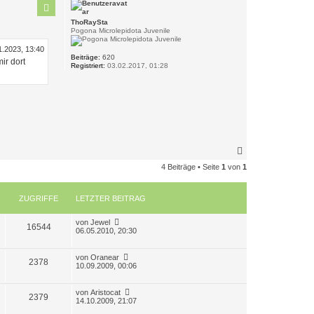
h
o
ThoRaySta
b
Pogona Microlepidota Juvenile
e
n
1.2023, 13:40
Beiträge:
620
ir dort
Registriert:
03.02.2017, 01:28
N
a
4 Beiträge • Seite
1
von
1
c
h
o
ZUGRIFFE
LETZTER BEITRAG
b
e
n
L
von
Jewel
Z
16544
e
06.05.2010, 20:30
t
u
z
t
L
von
Oranear
Z
2378
g
e
e
10.09.2009, 00:06
r
t
u
r
B
z
e
t
L
von
Aristocat
Z
2379
g
i
i
e
e
14.10.2009, 21:07
t
r
t
r