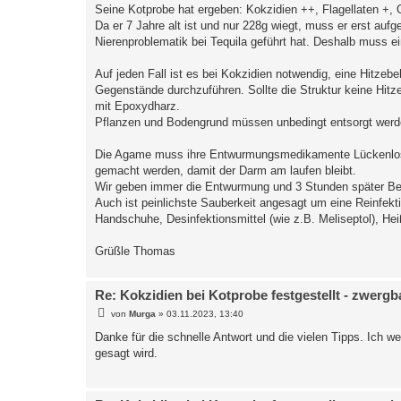
Seine Kotprobe hat ergeben: Kokzidien ++, Flagellaten +
Da er 7 Jahre alt ist und nur 228g wiegt, muss er erst auf
Nierenproblematik bei Tequila geführt hat. Deshalb muss 
Auf jeden Fall ist es bei Kokzidien notwendig, eine Hitzebeh
Gegenstände durchzuführen. Sollte die Struktur keine Hit
mit Epoxydharz.
Pflanzen und Bodengrund müssen unbedingt entsorgt werd
Die Agame muss ihre Entwurmungsmedikamente Lückenlos
gemacht werden, damit der Darm am laufen bleibt.
Wir geben immer die Entwurmung und 3 Stunden später B
Auch ist peinlichste Sauberkeit angesagt um eine Reinfek
Handschuhe, Desinfektionsmittel (wie z.B. Meliseptol), Heißl
Grüßle Thomas
Re: Kokzidien bei Kotprobe festgestellt - zwerg
B
von
Murga
»
03.11.2023, 13:40
e
i
Danke für die schnelle Antwort und die vielen Tipps. Ich 
t
gesagt wird.
r
a
g