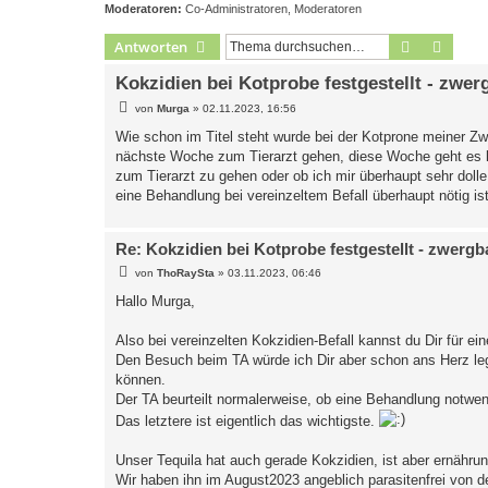
Moderatoren:
Co-Administratoren
,
Moderatoren
Suche
Erweit
Antworten
Kokzidien bei Kotprobe festgestellt - zwe
B
von
Murga
»
02.11.2023, 16:56
e
i
Wie schon im Titel steht wurde bei der Kotprone meiner Zw
t
nächste Woche zum Tierarzt gehen, diese Woche geht es leid
r
a
zum Tierarzt zu gehen oder ob ich mir überhaupt sehr dol
g
eine Behandlung bei vereinzeltem Befall überhaupt nötig is
Re: Kokzidien bei Kotprobe festgestellt - zwerg
B
von
ThoRaySta
»
03.11.2023, 06:46
e
i
Hallo Murga,
t
r
a
Also bei vereinzelten Kokzidien-Befall kannst du Dir für e
g
Den Besuch beim TA würde ich Dir aber schon ans Herz le
können.
Der TA beurteilt normalerweise, ob eine Behandlung notwe
Das letztere ist eigentlich das wichtigste.
Unser Tequila hat auch gerade Kokzidien, ist aber ernähru
Wir haben ihn im August2023 angeblich parasitenfrei von 