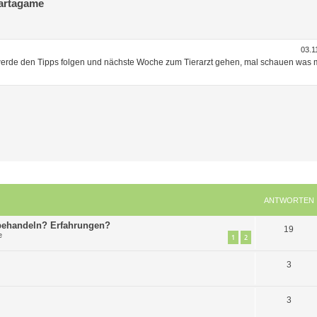
bartagame
03.1
h werde den Tipps folgen und nächste Woche zum Tierarzt gehen, mal schauen was m
ANTWORTEN
 behandeln? Erfahrungen?
A
19
e
1
2
n
A
3
t
n
w
A
3
t
o