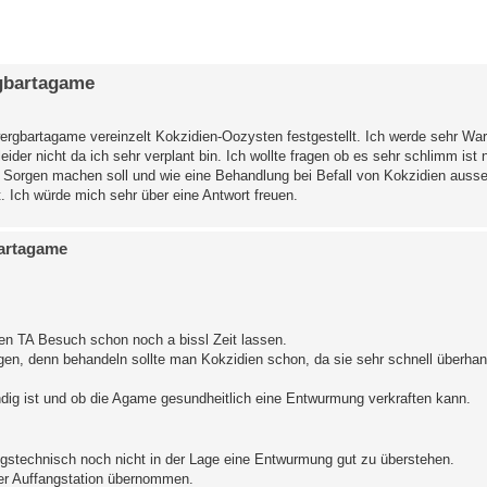
erte Suche
rgbartagame
ergbartagame vereinzelt Kokzidien-Oozysten festgestellt. Ich werde sehr War
er nicht da ich sehr verplant bin. Ich wollte fragen ob es sehr schlimm ist n
le Sorgen machen soll und wie eine Behandlung bei Befall von Kokzidien auss
t. Ich würde mich sehr über eine Antwort freuen.
bartagame
inen TA Besuch schon noch a bissl Zeit lassen.
gen, denn behandeln sollte man Kokzidien schon, da sie sehr schnell überh
ndig ist und ob die Agame gesundheitlich eine Entwurmung verkraften kann.
ngstechnisch noch nicht in der Lage eine Entwurmung gut zu überstehen.
der Auffangstation übernommen.