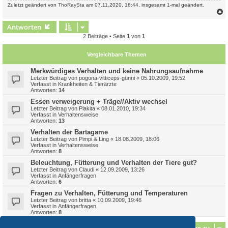
Zuletzt geändert von
ThoRaySta
am 07.11.2020, 18:44, insgesamt 1-mal geändert.
c
Antworten
2 Beiträge • Seite
1
von
1
Vergleichbare Themen
Merkwürdiges Verhalten und keine Nahrungsaufnahme
Letzter Beitrag von
pogona-vitticeps-günni
«
05.10.2009, 19:52
Verfasst in
Krankheiten & Tierärzte
Antworten:
14
Essen verweigerung + Träge//Aktiv wechsel
Letzter Beitrag von
Plakita
«
08.01.2010, 19:34
Verfasst in
Verhaltensweise
Antworten:
13
Verhalten der Bartagame
Letzter Beitrag von
Pimpi & Ling
«
18.08.2009, 18:06
Verfasst in
Verhaltensweise
Antworten:
8
Beleuchtung, Fütterung und Verhalten der Tiere gut?
Letzter Beitrag von
Claudi
«
12.09.2009, 13:26
Verfasst in
Anfängerfragen
Antworten:
6
Fragen zu Verhalten, Fütterung und Temperaturen
Letzter Beitrag von
britta
«
10.09.2009, 19:46
Verfasst in
Anfängerfragen
Antworten:
8