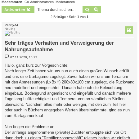
Moderatoren:
Co-Administratoren
,
Moderatoren
Suche
Erweiterte Suche
Antworten
2 Beiträge • Seite
1
von
1
PaddyA4
Neuling
Sehr träges Verhalten und Verweigerung der
Nahrungsaufnahme
B
07.11.2020, 15:23
e
i
Hallo, ganz kurz zur Vorgeschichte:
t
Nach langer Zeit haben wir uns nun auch einen großen Wunsch erfüllt
r
a
und uns eine Bartagame zugelegt. Zuvor haben wir uns ein Terrarium
g
mit den Abmessungen (LxBxH) 200x80x100 cm zugelegt, die Rückwand
neu modelliert und eingerichtet. Danach habe ich die Beleuchtung
eingebaut, Bodengrund angemischt und eingefüllt und danach mehrere
Tage lang Luftfeuchtigkeit und Temperaturen an sämtlichen Stellen
überwacht. Nachdem alles mehr oder weniger, mit den zum Teil hier
oder auch in Büchern angegeben Werten übereinstimmte, ging es nun
zum Bartagamenkauf.
Nun fingen die Probleme an.
Der anfangs angenommene (private) Züchter entpuppte sich vor Ort
dann doch zu einem "Reptilienzoogeschäft" (dieses hatten wir einfach