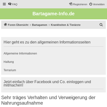
FAQ
Registrieren
Anmelden
Bartagame-Info.de
S
Foren-Übersicht
Bartagamen
Krankheiten & Tierärzte
u
c
Hier geht es zu den allgemeinen Informationsseiten
h
e
Allgemeine Informationen
Haltung
Terrarium
Jetzt einfach über Facebook und Co. einloggen und
mitmachen!
Sehr träges Verhalten und Verweigerung der
Nahrungsaufnahme