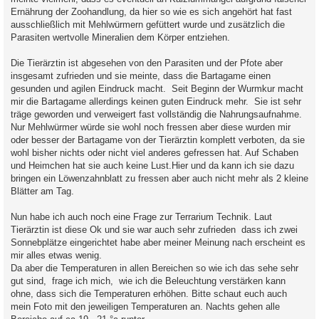
Ernährung der Zoohandlung, da hier so wie es sich angehört hat fast
ausschließlich mit Mehlwürmern gefüttert wurde und zusätzlich die
Parasiten wertvolle Mineralien dem Körper entziehen.
Die Tierärztin ist abgesehen von den Parasiten und der Pfote aber
insgesamt zufrieden und sie meinte, dass die Bartagame einen
gesunden und agilen Eindruck macht. Seit Beginn der Wurmkur macht
mir die Bartagame allerdings keinen guten Eindruck mehr. Sie ist sehr
träge geworden und verweigert fast vollständig die Nahrungsaufnahme.
Nur Mehlwürmer würde sie wohl noch fressen aber diese wurden mir
oder besser der Bartagame von der Tierärztin komplett verboten, da sie
wohl bisher nichts oder nicht viel anderes gefressen hat. Auf Schaben
und Heimchen hat sie auch keine Lust.Hier und da kann ich sie dazu
bringen ein Löwenzahnblatt zu fressen aber auch nicht mehr als 2 kleine
Blätter am Tag.
Nun habe ich auch noch eine Frage zur Terrarium Technik. Laut
Tierärztin ist diese Ok und sie war auch sehr zufrieden dass ich zwei
Sonnebplätze eingerichtet habe aber meiner Meinung nach erscheint es
mir alles etwas wenig.
Da aber die Temperaturen in allen Bereichen so wie ich das sehe sehr
gut sind, frage ich mich, wie ich die Beleuchtung verstärken kann
ohne, dass sich die Temperaturen erhöhen. Bitte schaut euch auch
mein Foto mit den jeweiligen Temperaturen an. Nachts gehen alle