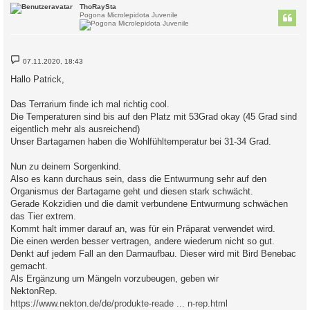
c
ThoRaySta
Pogona Microlepidota Juvenile
B
07.11.2020, 18:43
e
i
Hallo Patrick,
t
r
a
Das Terrarium finde ich mal richtig cool.
g
Die Temperaturen sind bis auf den Platz mit 53Grad okay (45 Grad sind
eigentlich mehr als ausreichend)
Unser Bartagamen haben die Wohlfühltemperatur bei 31-34 Grad.
Nun zu deinem Sorgenkind.
Also es kann durchaus sein, dass die Entwurmung sehr auf den
Organismus der Bartagame geht und diesen stark schwächt.
Gerade Kokzidien und die damit verbundene Entwurmung schwächen
das Tier extrem.
Kommt halt immer darauf an, was für ein Präparat verwendet wird.
Die einen werden besser vertragen, andere wiederum nicht so gut.
Denkt auf jedem Fall an den Darmaufbau. Dieser wird mit Bird Benebac
gemacht.
Als Ergänzung um Mängeln vorzubeugen, geben wir
NektonRep.
https://www.nekton.de/de/produkte-reade ... n-rep.html