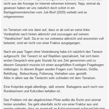
nicht aus der Anzeige im Internet erkennen können). Naja, einmal da
gewesen haben wir uns natürlich doch sofort in ein
Bartagamenmännchen vom Juli-Wurf (2020) verliebt und es
mitgenommen.
Im Terrarium viel uns dann auf, dass er ab und an seine linke
Vorderpfote nach hinten abknickt und sozusagen auf seinem
"Handrücken" läuft. Da er es nur zeitweise abknickt und ansonsten voll
belastet, sind wir nicht von einer Fraktur ausgegangen.
Nach ein paar Tagen ohne Veränderung habe ich natürlich den Tierarzt
aufgesucht. Der Tierarzt ist auf Reptilien spezialisiert, hat sich beim
ersten Gespräch eine gute Stunde für uns Zeit genommen und zu
diesem Gespräch musste ich einen ausgefüllten 6-seitigen Fragebogen
mitbringen. In diesem Bogen wurden Fragen zum Terrarium, Größe,
Belüftung, Beleuchtung, Fütterung, Verhalten usw. gestellt.
Alles in allem war die Tierärztin sehr zufrieden mit dem Terrarium.
Eine Kotprobe ergab allerdings, daß unsere Bartagame auch noch von
Rundwürmern und Kokzidien befallen ist.
Das Problem mit der abgeknickten Pfote wollte die Ärztin erst einmal
hinten anstellen. Sie geht ebenfalls nicht von einer Fraktur aus und
meinte vielmehr, dass es eventuell an Kalziummangel aufgrund falscher