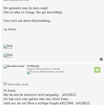
Bin gespannt was du dazu sagst.
Hier ist alles im Gange. Bin gut beschäftigt....
Freu mich auf deine Rückmeldung.
Lg Jenny
c
ThoRaySta
Pogona Microlepidota Juvenile
B
09.03.2018, 16:06
e
i
Hi Jenny,
t
Mei da wird dir bestimmt nicht langweilig... &#128513;
r
a
Ich hab mich sehr gefreut über das Olivia Video...
g
sieht aus als sei Olivia a richtiger Krapfa &#127849;. &#128513;