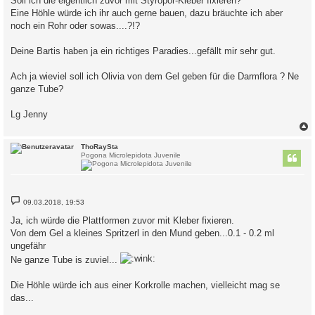
Soll ich die eigentlich zuvor mit Styropor-Kleber fixieren?
Eine Höhle würde ich ihr auch gerne bauen, dazu bräuchte ich aber
noch ein Rohr oder sowas....?!?
Deine Bartis haben ja ein richtiges Paradies...gefällt mir sehr gut.
Ach ja wieviel soll ich Olivia von dem Gel geben für die Darmflora ? Ne
ganze Tube?
Lg Jenny
c
ThoRaySta
Pogona Microlepidota Juvenile
B
09.03.2018, 19:53
e
i
Ja, ich würde die Plattformen zuvor mit Kleber fixieren.
t
Von dem Gel a kleines Spritzerl in den Mund geben...0.1 - 0.2 ml
r
a
ungefähr
g
Ne ganze Tube is zuviel...
Die Höhle würde ich aus einer Korkrolle machen, vielleicht mag se
das...