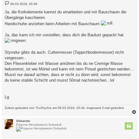
B
09.03.2018, 20:39
e
i
Ja, die Korkelemente kannst du einarbeiten und mit Bauschaum die
t
Übergänge kaschieren.
r
a
Handschuhe anziehen beim Arbeiten mit Bauschaum
g
Ja, das kann ich mir vorstellen, dass dich die Baulust gepackt hat.
Styrodur gibts da auch. Cuttermesser (Teppichbodenmesser) nicht
vergessen...
Den Fliesenkleber mit Wasser anrühren bis du ne Cremige Masse
bekommst, ist wie Mörtel und kann mit nem Pinsel gestrichen werden...
Musst nur darauf achten, dass er nicht zu dünn wird, sonst bekommst
du keine stabile Schicht und musst 50mal nachstreichen...lol
Lg
Zuletzt geändert von
ThoRaySta
am 09.03.2018, 20:44, insgesamt 2-mal geändert.
c
Oskarine
Pogona Henrylawsoni Subadult