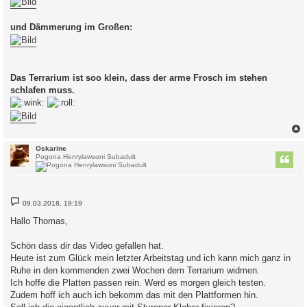
g
und Dämmerung im Großen:
Das Terrarium ist soo klein, dass der arme Frosch im stehen
schlafen muss.
c
Oskarine
Pogona Henrylawsoni Subadult
B
09.03.2018, 19:19
e
i
Hallo Thomas,
t
r
a
Schön dass dir das Video gefallen hat.
g
Heute ist zum Glück mein letzter Arbeitstag und ich kann mich ganz in
Ruhe in den kommenden zwei Wochen dem Terrarium widmen.
Ich hoffe die Platten passen rein. Werd es morgen gleich testen.
Zudem hoff ich auch ich bekomm das mit den Plattformen hin.