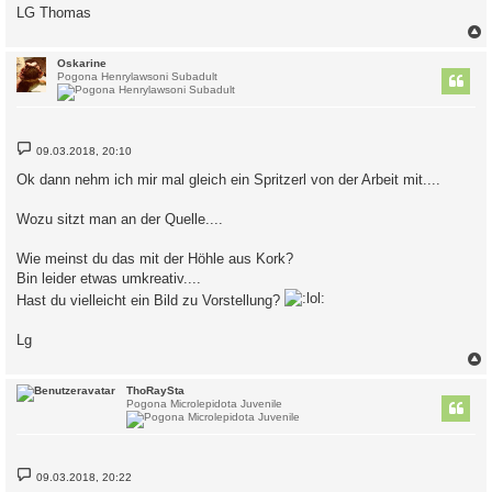
LG Thomas
c
Oskarine
Pogona Henrylawsoni Subadult
B
09.03.2018, 20:10
e
i
Ok dann nehm ich mir mal gleich ein Spritzerl von der Arbeit mit....
t
r
a
Wozu sitzt man an der Quelle....
g
Wie meinst du das mit der Höhle aus Kork?
Bin leider etwas umkreativ....
Hast du vielleicht ein Bild zu Vorstellung?
Lg
c
ThoRaySta
Pogona Microlepidota Juvenile
B
09.03.2018, 20:22
e