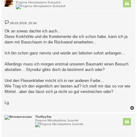
Pogona Henrylawsoni Subadult
B
09.03.2018, 20:34
e
i
Ok an sowas dachte ich auch...
t
Diese Korkhöhle und die Korelemente die ich schon habe, kann ich ja
r
a
dann mit Bauschaum in die Rückwand einarbeiten...
g
Ich bin schon ganz nervös und würde am liebsten sofort anfangen...
Allerdings muss ich morgen erstmal unserem Baumarkt einen Besuch
abstatten....Styrodur gibts doch da bestimmt auch oder?
Und den Fliesenkleber möcht ich in ner anderen Farbe...
Wie Trag ich den eigentlich am besten auf? Ich stell mir das so vor wie
Mörtel...aber das lässt sich ja nicht so gut verstreichen oder?
Lg
c
ThoRaySta
Pogona Microlepidota Juvenile