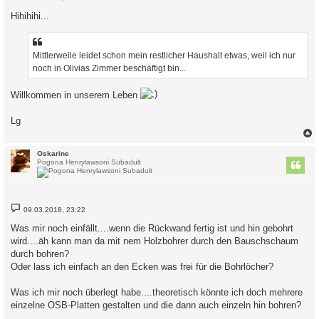
e
i
Hihihihi...
t
r
a
g
Mittlerweile leidet schon mein restlicher Haushalt etwas, weil ich nur
noch in Olivias Zimmer beschäftigt bin...
Willkommen in unserem Leben
Lg
c
Oskarine
Pogona Henrylawsoni Subadult
B
09.03.2018, 23:22
e
i
Was mir noch einfällt....wenn die Rückwand fertig ist und hin gebohrt
t
wird....äh kann man da mit nem Holzbohrer durch den Bauschschaum
r
a
durch bohren?
g
Oder lass ich einfach an den Ecken was frei für die Bohrlöcher?
Was ich mir noch überlegt habe....theoretisch könnte ich doch mehrere
einzelne OSB-Platten gestalten und die dann auch einzeln hin bohren?