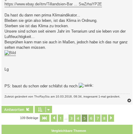
https://www.ebay.de/itm/Tillandsien-Bar ... SwZrhaYP2E
Da hast du dann nen prima Klimaindikator...
Bleiben sie grün also leben, ist das Klima in Ordnung.
Sterben sie ist das Klima zu trocken.
Unsere sind schon seit einem Jahr im Terrarium und sie leben von der
Luftfeuchtigkeit...
Besprühen kann man sie auch in Maßen, jedoch habe ich das nur ganz
selten machen müssen.
Lg
PS: baust du schon oder schläfst du noch
Zuletzt geändert von
ThoRaySta
am 10.03.2018, 08:34, insgesamt 1-mal geändert.
c
Antworten
1
3
4
5
6
7
8
Seite
5
Vorherige
von
8
Nächste
109 Beiträge
…
Vergleichbare Themen