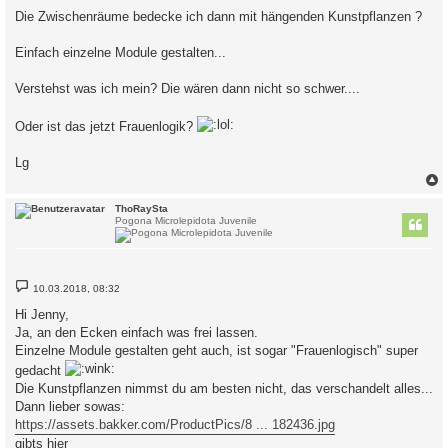
Die Zwischenräume bedecke ich dann mit hängenden Kunstpflanzen ?
Einfach einzelne Module gestalten...
Verstehst was ich mein? Die wären dann nicht so schwer....
Oder ist das jetzt Frauenlogik?
Lg
c
ThoRaySta
Pogona Microlepidota Juvenile
B
10.03.2018, 08:32
e
i
Hi Jenny,
t
Ja, an den Ecken einfach was frei lassen.
r
a
Einzelne Module gestalten geht auch, ist sogar "Frauenlogisch" super
g
gedacht
Die Kunstpflanzen nimmst du am besten nicht, das verschandelt alles...
Dann lieber sowas:
https://assets.bakker.com/ProductPics/8 ... 182436.jpg
gibts hier