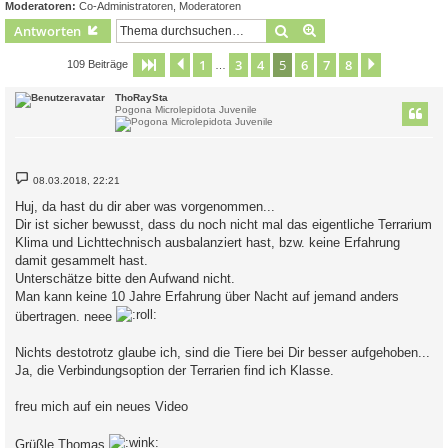
Moderatoren:
Co-Administratoren
,
Moderatoren
Suche
Erweiterte Suche
Antworten
1
3
4
5
6
7
8
Seite
5
Vorherige
von
8
Nächste
109 Beiträge
…
ThoRaySta
Pogona Microlepidota Juvenile
B
08.03.2018, 22:21
e
i
Huj, da hast du dir aber was vorgenommen...
t
Dir ist sicher bewusst, dass du noch nicht mal das eigentliche Terrarium
r
a
Klima und Lichttechnisch ausbalanziert hast, bzw. keine Erfahrung
g
damit gesammelt hast.
Unterschätze bitte den Aufwand nicht.
Man kann keine 10 Jahre Erfahrung über Nacht auf jemand anders
übertragen. neee
Nichts destotrotz glaube ich, sind die Tiere bei Dir besser aufgehoben...
Ja, die Verbindungsoption der Terrarien find ich Klasse.
freu mich auf ein neues Video
Grüßle Thomas