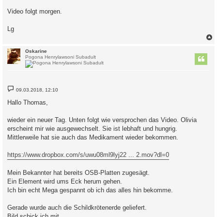
Video folgt morgen.
Lg
c
Oskarine
Pogona Henrylawsoni Subadult
B
09.03.2018, 12:10
e
i
Hallo Thomas,
t
r
a
wieder ein neuer Tag. Unten folgt wie versprochen das Video. Olivia
g
erscheint mir wie ausgewechselt. Sie ist lebhaft und hungrig.
Mittlerweile hat sie auch das Medikament wieder bekommen.
https://www.dropbox.com/s/uwu08ml9lyj22 ... 2.mov?dl=0
Mein Bekannter hat bereits OSB-Platten zugesägt.
Ein Element wird ums Eck herum gehen.
Ich bin echt Mega gespannt ob ich das alles hin bekomme.
Gerade wurde auch die Schildkrötenerde geliefert.
Bild schick ich mit.