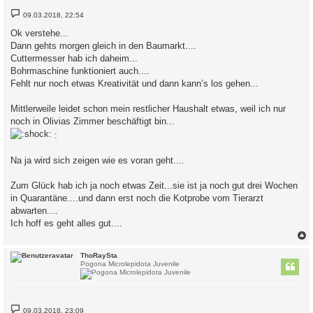
B
09.03.2018, 22:54
e
i
Ok verstehe...
t
Dann gehts morgen gleich in den Baumarkt....
r
a
Cuttermesser hab ich daheim...
g
Bohrmaschine funktioniert auch....
Fehlt nur noch etwas Kreativität und dann kann’s los gehen...
Mittlerweile leidet schon mein restlicher Haushalt etwas, weil ich nur
noch in Olivias Zimmer beschäftigt bin...
:
Na ja wird sich zeigen wie es voran geht....
Zum Glück hab ich ja noch etwas Zeit...sie ist ja noch gut drei Wochen
in Quarantäne....und dann erst noch die Kotprobe vom Tierarzt
abwarten....
Ich hoff es geht alles gut....
c
ThoRaySta
Pogona Microlepidota Juvenile
B
09.03.2018, 23:09