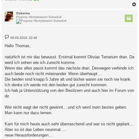
c
Oskarine
Pogona Henrylawsoni Subadult
B
08.03.2018, 22:46
e
i
Hallo Thomas,
t
r
a
natürlich ist mir das bewusst. Erstmal kommt Olivias Terrarium dran. Da
g
werd ich sehen wie ich zurecht komme.
Wenn das alles passt kommt das nächste dran. Deswegen verbinde ich
auch beide noch nicht miteinander. Wenn überhaupt....
Die beiden sind knapp 5 Jahre alt und bisher waren sie noch nie krank.
Ich denke ich werde mit den beiden gut zurecht kommen.
Ich hab ja Unterstützung von den Besitzern und auch hier im Forum von
dir.
Wer nicht wagt der nicht gewinnt....und ich werd mein bestes geben.
Man kann nur dazu lernen.
Kam für mich heute auch sehr überraschend und war so nicht geplant....
Aber so ist das Leben neunmal.....
neue Herausforderungen....