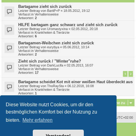
Bartagame zieht sich zurück
Letzter Beitrag von
BartiP+P
«
18.05.2012, 19:12
Verfasst in
Verhaltensweise
Antworten:
2
HILFE bartagam ganz schwarz und zieht sich zurûck
Letzter Beitrag von
Uromastyxina
«
02.05.2012, 20:18
Verfasst in
Krankheiten & Tierärzte
Antworten:
6
Bartagamen-Weibchen zieht sich zurück
Letzter Beitrag von
eurybya
«
05.06.2012, 10:14
Verfasst in
Verhaltensweise
Antworten:
2
Zieht sich zurück / "Winter"ruhe?
Letzter Beitrag von
DarkLucifa
«
02.05.2013, 16:07
Verfasst in
Verhaltensweise
Antworten:
17
1
2
Bartagame scheidet Kot mit einer weißen Haut überdeckt aus
Letzter Beitrag von
ThoRaySta
«
06.12.2018, 16:08
Verfasst in
Krankheiten & Tierärzte
Antworten:
1
Gehe zu
Diese Website nutzt Cookies, um dir den
bestmöglichen Komfort bei der Nutzung zu
Alle Zeiten sind
UTC+02:00
bieten.
Mehr erfahren
Powered by
phpBB
® Forum Software © phpBB Limited
Deutsche Übersetzung durch
phpBB.de
Verstanden!