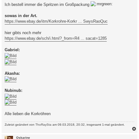
i
Ich bestell immer die Spritzen im Großpackung
t
r
a
sowas in der Art.
g
https://www.ebay.de/itm/Korkrohre-Korkr ... SwysRaoQuc
hier gibts noch mehr
https://www.ebay.de/sch/i.html?_from=R4 ... sacat=1285
Gabriel:
Akasha:
Nubinub:
Alle lieben die Korkröhren
Zuletzt geändert von
ThoRaySta
am 09.03.2018, 20:32, insgesamt 1-mal geändert.
c
Oskarine