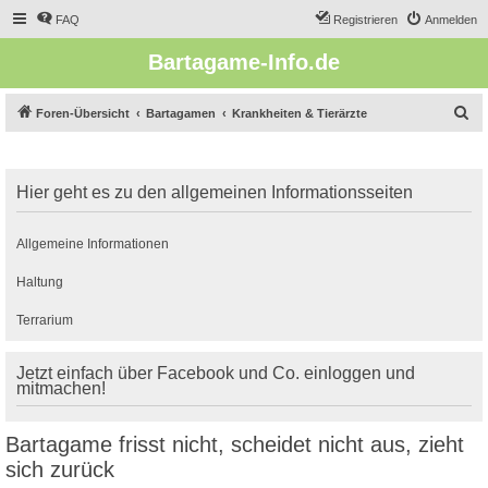
FAQ
Registrieren
Anmelden
Bartagame-Info.de
S
Foren-Übersicht
Bartagamen
Krankheiten & Tierärzte
u
c
Hier geht es zu den allgemeinen Informationsseiten
h
e
Allgemeine Informationen
Haltung
Terrarium
Jetzt einfach über Facebook und Co. einloggen und
mitmachen!
Bartagame frisst nicht, scheidet nicht aus, zieht
sich zurück