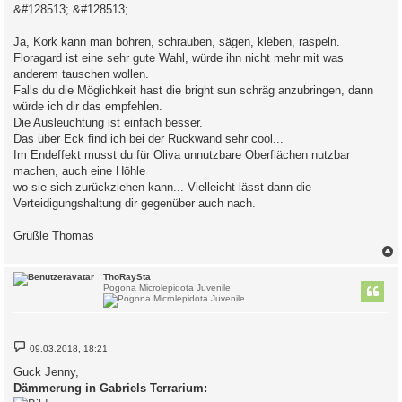
&#128513; &#128513;
Ja, Kork kann man bohren, schrauben, sägen, kleben, raspeln.
Floragard ist eine sehr gute Wahl, würde ihn nicht mehr mit was
anderem tauschen wollen.
Falls du die Möglichkeit hast die bright sun schräg anzubringen, dann
würde ich dir das empfehlen.
Die Ausleuchtung ist einfach besser.
Das über Eck find ich bei der Rückwand sehr cool...
Im Endeffekt musst du für Oliva unnutzbare Oberflächen nutzbar
machen, auch eine Höhle
wo sie sich zurückziehen kann... Vielleicht lässt dann die
Verteidigungshaltung dir gegenüber auch nach.
Grüßle Thomas
c
ThoRaySta
Pogona Microlepidota Juvenile
B
09.03.2018, 18:21
e
i
Guck Jenny,
t
Dämmerung in Gabriels Terrarium:
r
a