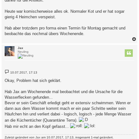
danke für die Antwort.
g
Heute war komischerweise alles ok. Normaler Kot und er hat sogar
gierig 4 Heimchen verspeist.
Hab aber trotzdem pro forma einen Termin für Montag gemacht und
beobachte das nochmal übers Wochenende.
c
Jax
Neuling
B
10.07.2017, 17:13
e
i
Okay, Problem hat sich geklärt.
t
r
a
Hab Jax am Wochenende mal beobachtet und die Ursache für die
g
Wasserflecken gefunden...
Bevor er sein Geschäft erledigt geht er extensiv schwimmen. Wenn er
dann aus dem Wasser kommt mach er ein paar Schritte weiter sein
Häufchen hin und verliert dabei - logisch, logisch - jede Menge Wasser
an die Küchentücher (Quarantäne Terra).
Hab mir echt an den Kopf gefasst...
Zuletzt geändert von
Jax
am 10.07.2017, 17:13, insgesamt 1-mal geändert.