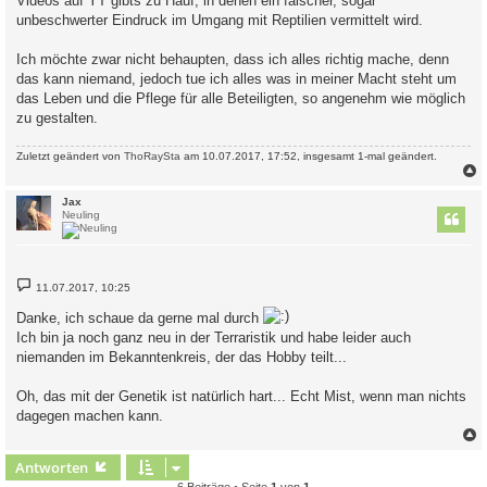
Videos auf YT gibts zu Hauf, in denen ein falscher, sogar
unbeschwerter Eindruck im Umgang mit Reptilien vermittelt wird.
Ich möchte zwar nicht behaupten, dass ich alles richtig mache, denn
das kann niemand, jedoch tue ich alles was in meiner Macht steht um
das Leben und die Pflege für alle Beteiligten, so angenehm wie möglich
zu gestalten.
Zuletzt geändert von
ThoRaySta
am 10.07.2017, 17:52, insgesamt 1-mal geändert.
c
Jax
Neuling
B
11.07.2017, 10:25
e
i
Danke, ich schaue da gerne mal durch
t
r
Ich bin ja noch ganz neu in der Terraristik und habe leider auch
a
niemanden im Bekanntenkreis, der das Hobby teilt...
g
Oh, das mit der Genetik ist natürlich hart... Echt Mist, wenn man nichts
dagegen machen kann.
c
Antworten