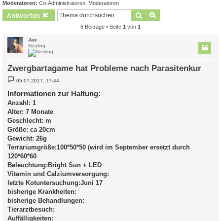
Moderatoren:
Co-Administratoren
,
Moderatoren
Suche
Erweiterte Suche
Antworten
6 Beiträge • Seite
1
von
1
Jax
Neuling
Zwergbartagame hat Probleme nach Parasitenkur
B
05.07.2017, 17:44
e
i
Informationen zur Haltung:
t
Anzahl: 1
r
a
Alter: 7 Monate
g
Geschlecht: m
Größe: ca 20cm
Gewicht: 26g
Terrariumgröße:100*50*50 (wird im September ersetzt durch
120*60*60
Beleuchtung:Bright Sun + LED
Vitamin und Calziumversorgung:
letzte Kotuntersuchung:Juni 17
bisherige Krankheiten:
bisherige Behandlungen:
Tierarztbesuch:
Auffälligkeiten: