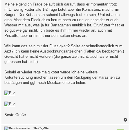
Meine eigentlich Frage beläuft sich darauf, dass er momentan trotz
m.E. wenig Futter alle 1-2 Tage kotet aber die Konsistenz macht mir
Sorgen. Der Kot an sich scheint halbwegs fest zu sein, Urat ist auch
dran. Aber dem Fleck drum herum nach zu urteilen scheidet er auch
Wasser mit aus, was ja für Bartagamen unüblich ist. Grünfutter frisst er
so gut wie gar nicht. Ich biete es ihm immer wieder an, auch mit
Pinzette, aber er nimmt nur sehr selten etwas an.
Wie kann das sein mit der Flüssigkeit? Sollte er schnellstmöglich zum
Arzt? Ich kann keine Austrocknungsanzeichen (Falten oÄ beobachten.)
Gewicht hat er nicht verloren (die ganze Zeit nicht, auch als er nicht
gefressen hat nicht).
Sobald er wieder regelmäig kotet würde ich eine weitere
Kotuntersuchung machen lassen um den Rückgang der Parasiten zu
bestätigen und ggf. noch Medikamente zu holen.
Beste Grüße
c
ThoRaySta