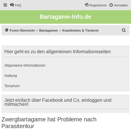
FAQ
Registrieren
Anmelden
Bartagame-Info.de
S
Foren-Übersicht
Bartagamen
Krankheiten & Tierärzte
u
c
Hier geht es zu den allgemeinen Informationsseiten
h
e
Allgemeine Informationen
Haltung
Terrarium
Jetzt einfach über Facebook und Co. einloggen und
mitmachen!
Zwergbartagame hat Probleme nach
Parasitenkur