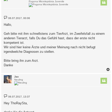
Pogona Microlepidota Juvenile
B
06.07.2017, 00:06
e
i
Hallo,
t
r
a
Geh bitte mit ihm schnellstens zum TierArzt, im Zweifelsfall zu einem
g
anderen Tierarzt, falls Du das Gefühl hast, dass der erste nicht
kompetent ist.
Wir sind hier keine Ärzte und meiner Meinung nach nicht befugt
irgendwelche Diagnosen zu stellen.
Bitte bring ihn zum Arzt.
Danke
c
Jax
Neuling
B
06.07.2017, 13:37
e
i
Hey ThoRaySta,
t
r
a