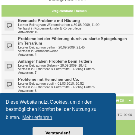
6 Beiträge • Seite
1
von
1
Vergleichbare Themen
Eventuele Probleme mit Häutung
Letzter Beitrag von
Wüstendrachen
«
30.08.2009, 11:09
Verfasst in
Körpermerkmale & Körperpflege
Antworten:
10
Probleme bei der Fütterung durch zu starke Spiegelungen
im Terrarium
Letzter Beitrag von
vetho
«
20.09.2009, 21:45
Verfasst in
Verhaltensweise
Antworten:
4
Anfänger haben Probleme beim Füttern
Letzter Beitrag von
Sieben
«
29.09.2009, 18:42
Verfasst in
Futtiertiere & Futtermittel - Richtig Füttern
Antworten:
7
Probleme mit Heimchen und Co.
Letzter Beitrag von
susiii
«
01.03.2010, 20:52
Verfasst in
Futtiertiere & Futtermittel - Richtig Füttern
Antworten:
3
Gehe zu
Diese Website nutzt Cookies, um dir den
bestmöglichen Komfort bei der Nutzung zu
Alle Zeiten sind
UTC+02:00
bieten.
Mehr erfahren
Powered by
phpBB
® Forum Software © phpBB Limited
Deutsche Übersetzung durch
phpBB.de
Verstanden!
Style
proflat
von ©
Mazeltof
2017