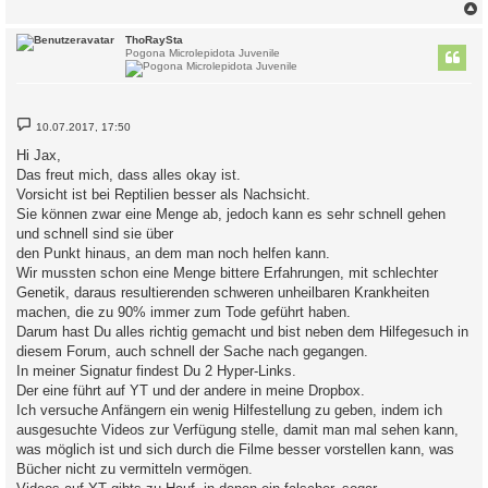
c
ThoRaySta
Pogona Microlepidota Juvenile
B
10.07.2017, 17:50
e
i
Hi Jax,
t
Das freut mich, dass alles okay ist.
r
a
Vorsicht ist bei Reptilien besser als Nachsicht.
g
Sie können zwar eine Menge ab, jedoch kann es sehr schnell gehen
und schnell sind sie über
den Punkt hinaus, an dem man noch helfen kann.
Wir mussten schon eine Menge bittere Erfahrungen, mit schlechter
Genetik, daraus resultierenden schweren unheilbaren Krankheiten
machen, die zu 90% immer zum Tode geführt haben.
Darum hast Du alles richtig gemacht und bist neben dem Hilfegesuch in
diesem Forum, auch schnell der Sache nach gegangen.
In meiner Signatur findest Du 2 Hyper-Links.
Der eine führt auf YT und der andere in meine Dropbox.
Ich versuche Anfängern ein wenig Hilfestellung zu geben, indem ich
ausgesuchte Videos zur Verfügung stelle, damit man mal sehen kann,
was möglich ist und sich durch die Filme besser vorstellen kann, was
Bücher nicht zu vermitteln vermögen.