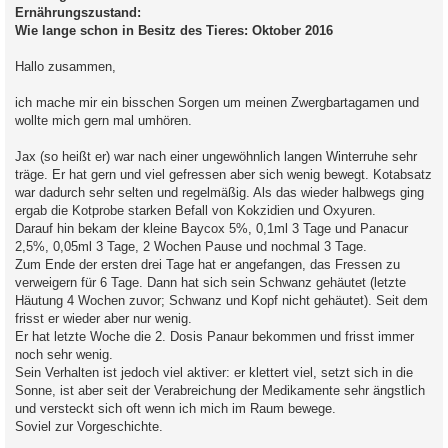
Ernährungszustand:
Wie lange schon in Besitz des Tieres: Oktober 2016
Hallo zusammen,
ich mache mir ein bisschen Sorgen um meinen Zwergbartagamen und
wollte mich gern mal umhören.
Jax (so heißt er) war nach einer ungewöhnlich langen Winterruhe sehr
träge. Er hat gern und viel gefressen aber sich wenig bewegt. Kotabsatz
war dadurch sehr selten und regelmäßig. Als das wieder halbwegs ging
ergab die Kotprobe starken Befall von Kokzidien und Oxyuren.
Darauf hin bekam der kleine Baycox 5%, 0,1ml 3 Tage und Panacur
2,5%, 0,05ml 3 Tage, 2 Wochen Pause und nochmal 3 Tage.
Zum Ende der ersten drei Tage hat er angefangen, das Fressen zu
verweigern für 6 Tage. Dann hat sich sein Schwanz gehäutet (letzte
Häutung 4 Wochen zuvor; Schwanz und Kopf nicht gehäutet). Seit dem
frisst er wieder aber nur wenig.
Er hat letzte Woche die 2. Dosis Panaur bekommen und frisst immer
noch sehr wenig.
Sein Verhalten ist jedoch viel aktiver: er klettert viel, setzt sich in die
Sonne, ist aber seit der Verabreichung der Medikamente sehr ängstlich
und versteckt sich oft wenn ich mich im Raum bewege.
Soviel zur Vorgeschichte.