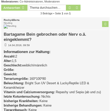
Moderatoren:
Co-Administratoren
,
Moderatoren
Suche
Erweiterte Suche
Antworten
3 Beiträge • Seite
1
von
1
Rocky&Berta
Neuling
Bartagame Bein gebrochen oder Nerv o.ä.
eingeklemmt?
B
14.04.2016, 09:59
e
i
Informationen zur Haltung:
t
Anzahl:
2
r
a
Alter:
1,5
g
Geschlecht:
weiblich/männlich
Größe:
Gewicht:
Terrariumgröße:
160*100*80
Beleuchtung:
Bright Sun UV Desert & LuckyReptile LED &
Keramikheizer
Vitamin und Calziumversorgung:
Repashy und Sepia (ab und zu)
letzte Kotuntersuchung:
Nichts
bisherige Krankheiten:
Keine
bisherige Behandlungen:
Keine
Tierarztbesuch:
Keine