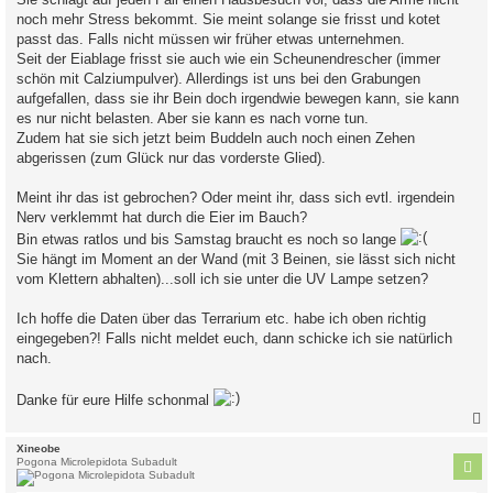
noch mehr Stress bekommt. Sie meint solange sie frisst und kotet
passt das. Falls nicht müssen wir früher etwas unternehmen.
Seit der Eiablage frisst sie auch wie ein Scheunendrescher (immer
schön mit Calziumpulver). Allerdings ist uns bei den Grabungen
aufgefallen, dass sie ihr Bein doch irgendwie bewegen kann, sie kann
es nur nicht belasten. Aber sie kann es nach vorne tun.
Zudem hat sie sich jetzt beim Buddeln auch noch einen Zehen
abgerissen (zum Glück nur das vorderste Glied).
Meint ihr das ist gebrochen? Oder meint ihr, dass sich evtl. irgendein
Nerv verklemmt hat durch die Eier im Bauch?
Bin etwas ratlos und bis Samstag braucht es noch so lange
Sie hängt im Moment an der Wand (mit 3 Beinen, sie lässt sich nicht
vom Klettern abhalten)...soll ich sie unter die UV Lampe setzen?
Ich hoffe die Daten über das Terrarium etc. habe ich oben richtig
eingegeben?! Falls nicht meldet euch, dann schicke ich sie natürlich
nach.
Danke für eure Hilfe schonmal
c
Xineobe
Pogona Microlepidota Subadult