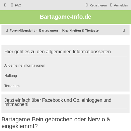
FAQ
Registrieren
Anmelden
Bartagame-Info.de
S
Foren-Übersicht
Bartagamen
Krankheiten & Tierärzte
u
c
Hier geht es zu den allgemeinen Informationsseiten
h
e
Allgemeine Informationen
Haltung
Terrarium
Jetzt einfach über Facebook und Co. einloggen und
mitmachen!
Bartagame Bein gebrochen oder Nerv o.ä.
eingeklemmt?