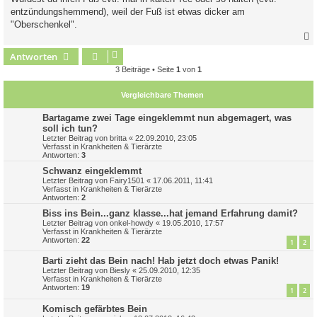
entzündungshemmend), weil der Fuß ist etwas dicker am
"Oberschenkel".
Antworten
c
3 Beiträge • Seite
1
von
1
Vergleichbare Themen
Bartagame zwei Tage eingeklemmt nun abgemagert, was
soll ich tun?
Letzter Beitrag von
britta
«
22.09.2010, 23:05
Verfasst in
Krankheiten & Tierärzte
Antworten:
3
Schwanz eingeklemmt
Letzter Beitrag von
Fairy1501
«
17.06.2011, 11:41
Verfasst in
Krankheiten & Tierärzte
Antworten:
2
Biss ins Bein...ganz klasse...hat jemand Erfahrung damit?
Letzter Beitrag von
onkel-howdy
«
19.05.2010, 17:57
Verfasst in
Krankheiten & Tierärzte
Antworten:
22
1
2
Barti zieht das Bein nach! Hab jetzt doch etwas Panik!
Letzter Beitrag von
Biesly
«
25.09.2010, 12:35
Verfasst in
Krankheiten & Tierärzte
Antworten:
19
1
2
Komisch gefärbtes Bein