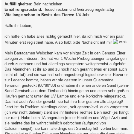
Auffälligkeiten:
Bein nachziehen
Ernährungszustand:
Heuschrecken und Grünzeug regelmäßig
Wie lange schon in Besitz des Tieres:
1/4 Jahr
Hallo ihr Lieben,
ich hoffe ich habe alles richtig gemacht hier, da ich mich vor ein paar
Minuten erst registriert habe. Also habt bitte Nachsicht mit mir
Mein Bartagamen Weibchen kam vor einiger Zeit in den Genuss Einer
ablegen zu müssen. Sie hat vor 1 Woche Probegrabungen angefangen
durch zunehmen und hat allerdings vorgestern weitgehendst aufgehört.
Das Männchen ist ihr ab und zu noch nach gerannt (was er sonst auch
nicht oft tut) und sie war halt sehr angestrengt logischerweise. Bevor es
zur Legenot kommt, haben wir sie gestern in unser Quarantäne
Terrarium gesteckt (80*80*80) und haben ihr einen anderen Sand (Lehm-
Sand Gemisch aus dem Tierhandel) hinein getan und einen sehr großen
Haufen gemacht unter der UV Lampe und eine Korkröhre reingesteckt.
Das hat auch Wunder gewirkt, sie hat ihre Eier gestern alle abgelegt!
Jetzt ist da Problem allerdings dabei, seit gestern/evtl. auch vorgestern
(ich war nicht daheim) zieht sie ihr hinteres rechtes Bein nach (es hängt
nur rum). Habe beim TA angerufen (reiner Reptilien und Vögel Arzt) und
sie meinte das ist wahrscheinlich gebrochen (aufgrund von
Calciummangel), sie kann allerdings erst Samstag früh vorbei kommen.
Sie schlägt auf jeden Fall einen Hausbesuch vor, dass die Arme nicht