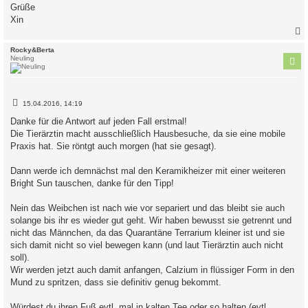
Grüße
Xin
c
Rocky&Berta
Neuling
B
15.04.2016, 14:19
e
i
Danke für die Antwort auf jeden Fall erstmal!
t
Die Tierärztin macht ausschließlich Hausbesuche, da sie eine mobile
r
a
Praxis hat. Sie röntgt auch morgen (hat sie gesagt).
g
Dann werde ich demnächst mal den Keramikheizer mit einer weiteren
Bright Sun tauschen, danke für den Tipp!
Nein das Weibchen ist nach wie vor separiert und das bleibt sie auch
solange bis ihr es wieder gut geht. Wir haben bewusst sie getrennt und
nicht das Männchen, da das Quarantäne Terrarium kleiner ist und sie
sich damit nicht so viel bewegen kann (und laut Tierärztin auch nicht
soll).
Wir werden jetzt auch damit anfangen, Calzium in flüssiger Form in den
Mund zu spritzen, dass sie definitiv genug bekommt.
Würdest du ihren Fuß evtl. mal in kalten Tee oder so halten (evtl.