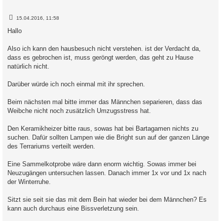
B
15.04.2016, 11:58
e
i
Hallo
t
r
a
Also ich kann den hausbesuch nicht verstehen. ist der Verdacht da,
g
dass es gebrochen ist, muss geröngt werden, das geht zu Hause
natürlich nicht.
Darüber würde ich noch einmal mit ihr sprechen.
Beim nächsten mal bitte immer das Männchen separieren, dass das
Weibche nicht noch zusätzlich Umzugsstress hat.
Den Keramikheizer bitte raus, sowas hat bei Bartagamen nichts zu
suchen. Dafür sollten Lampen wie die Bright sun auf der ganzen Länge
des Terrariums verteilt werden.
Eine Sammelkotprobe wäre dann enorm wichtig. Sowas immer bei
Neuzugängen untersuchen lassen. Danach immer 1x vor und 1x nach
der Winterruhe.
Sitzt sie seit sie das mit dem Bein hat wieder bei dem Männchen? Es
kann auch durchaus eine Bissverletzung sein.