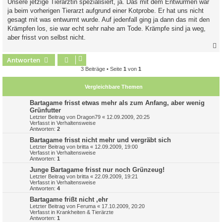
Unsere jetzige Tierärztin spezialisiert, ja. Das mit dem Entwurmen war
ja beim vorherigen Tierarzt aufgrund einer Kotprobe. Er hat uns nicht
gesagt mit was entwurmt wurde. Auf jedenfall ging ja dann das mit den
Krämpfen los, sie war echt sehr nahe am Tode. Krämpfe sind ja weg,
aber frisst von selbst nicht.
Antworten
c
3 Beiträge • Seite
1
von
1
Vergleichbare Themen
Bartagame frisst etwas mehr als zum Anfang, aber wenig
Grünfutter
Letzter Beitrag von
Dragon79
«
12.09.2009, 20:25
Verfasst in
Verhaltensweise
Antworten:
2
Bartagame frisst nicht mehr und vergräbt sich
Letzter Beitrag von
britta
«
12.09.2009, 19:00
Verfasst in
Verhaltensweise
Antworten:
1
Junge Bartagame frisst nur noch Grünzeug!
Letzter Beitrag von
britta
«
22.09.2009, 19:21
Verfasst in
Verhaltensweise
Antworten:
4
Bartagame frißt nicht ,ehr
Letzter Beitrag von
Feruma
«
17.10.2009, 20:20
Verfasst in
Krankheiten & Tierärzte
Antworten:
1