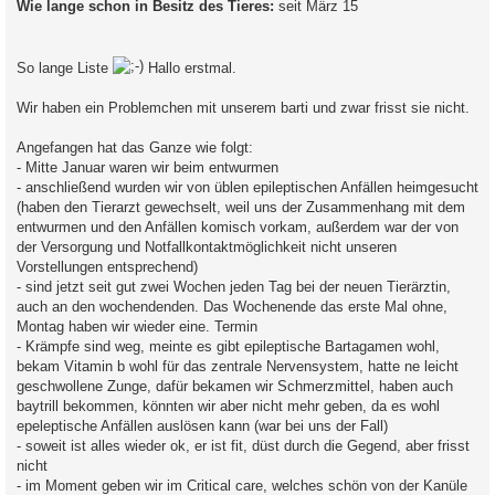
Wie lange schon in Besitz des Tieres:
seit März 15
So lange Liste
Hallo erstmal.
Wir haben ein Problemchen mit unserem barti und zwar frisst sie nicht.
Angefangen hat das Ganze wie folgt:
- Mitte Januar waren wir beim entwurmen
- anschließend wurden wir von üblen epileptischen Anfällen heimgesucht
(haben den Tierarzt gewechselt, weil uns der Zusammenhang mit dem
entwurmen und den Anfällen komisch vorkam, außerdem war der von
der Versorgung und Notfallkontaktmöglichkeit nicht unseren
Vorstellungen entsprechend)
- sind jetzt seit gut zwei Wochen jeden Tag bei der neuen Tierärztin,
auch an den wochendenden. Das Wochenende das erste Mal ohne,
Montag haben wir wieder eine. Termin
- Krämpfe sind weg, meinte es gibt epileptische Bartagamen wohl,
bekam Vitamin b wohl für das zentrale Nervensystem, hatte ne leicht
geschwollene Zunge, dafür bekamen wir Schmerzmittel, haben auch
baytrill bekommen, könnten wir aber nicht mehr geben, da es wohl
epeleptische Anfällen auslösen kann (war bei uns der Fall)
- soweit ist alles wieder ok, er ist fit, düst durch die Gegend, aber frisst
nicht
- im Moment geben wir im Critical care, welches schön von der Kanüle