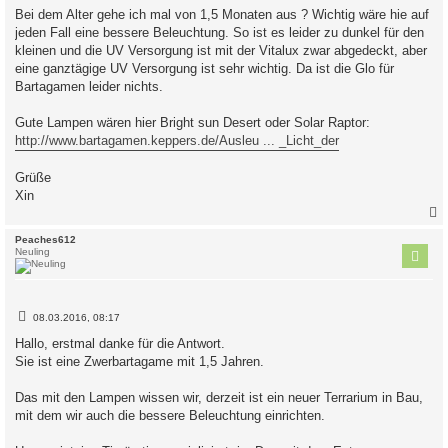
Bei dem Alter gehe ich mal von 1,5 Monaten aus ? Wichtig wäre hie auf
jeden Fall eine bessere Beleuchtung. So ist es leider zu dunkel für den
kleinen und die UV Versorgung ist mit der Vitalux zwar abgedeckt, aber
eine ganztägige UV Versorgung ist sehr wichtig. Da ist die Glo für
Bartagamen leider nichts.
Gute Lampen wären hier Bright sun Desert oder Solar Raptor:
http://www.bartagamen.keppers.de/Ausleu ... _Licht_der
Grüße
Xin
c
Peaches612
Neuling
B
08.03.2016, 08:17
e
i
Hallo, erstmal danke für die Antwort.
t
Sie ist eine Zwerbartagame mit 1,5 Jahren.
r
a
g
Das mit den Lampen wissen wir, derzeit ist ein neuer Terrarium in Bau,
mit dem wir auch die bessere Beleuchtung einrichten.