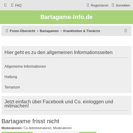
FAQ
Registrieren
Anmelden
Bartagame-Info.de
S
Foren-Übersicht
Bartagamen
Krankheiten & Tierärzte
u
c
Hier geht es zu den allgemeinen Informationsseiten
h
e
Allgemeine Informationen
Haltung
Terrarium
Jetzt einfach über Facebook und Co. einloggen und
mitmachen!
Bartagame frisst nicht
Moderatoren:
Co-Administratoren
,
Moderatoren