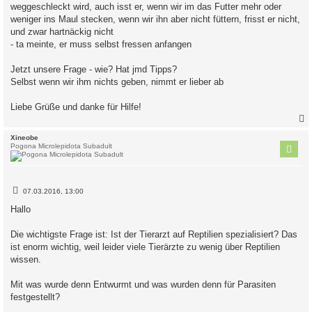
weggeschleckt wird, auch isst er, wenn wir im das Futter mehr oder
weniger ins Maul stecken, wenn wir ihn aber nicht füttern, frisst er nicht,
und zwar hartnäckig nicht
- ta meinte, er muss selbst fressen anfangen
Jetzt unsere Frage - wie? Hat jmd Tipps?
Selbst wenn wir ihm nichts geben, nimmt er lieber ab
Liebe Grüße und danke für Hilfe!
c
Xineobe
Pogona Microlepidota Subadult
B
07.03.2016, 13:00
e
i
Hallo
t
r
a
Die wichtigste Frage ist: Ist der Tierarzt auf Reptilien spezialisiert? Das
g
ist enorm wichtig, weil leider viele Tierärzte zu wenig über Reptilien
wissen.
Mit was wurde denn Entwurmt und was wurden denn für Parasiten
festgestellt?