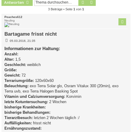
Suche
Erweiterte Suche
Antworten
3 Beiträge • Seite
1
von
1
Peaches612
Neuling
Bartagame frisst nicht
B
05.03.2016, 21:35
e
i
Informationen zur Haltung:
t
Anzahl:
r
a
Alter:
1,5
g
Geschlecht:
weiblich
Größe:
Gewicht:
72
Terrariumgröße:
120x60x60
Beleuchtung:
exo Terra Solar glo, Osram Vitalux 300 (20min), exo
Terra uvb, exo Terra Halogen Basking Spot
Vitamin und Calziumversorgung:
Korvimin
letzte Kotuntersuchung:
2 Wochen
bisherige Krankheiten:
bisherige Behandlungen:
Tierarztbesuch:
letzten 2 Wochen täglich :/
Auffälligkeiten:
frisst nicht
Ernährungszustand: