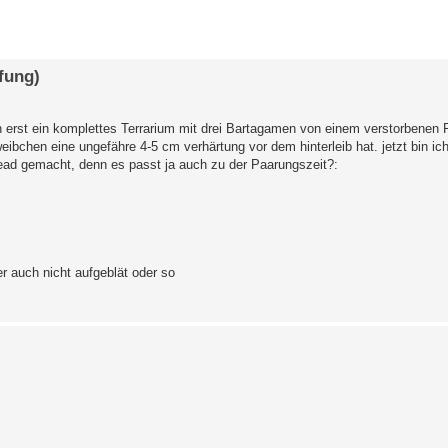
erte Suche
fung)
n erst ein komplettes Terrarium mit drei Bartagamen von einem verstorbene
ibchen eine ungefähre 4-5 cm verhärtung vor dem hinterleib hat. jetzt bin ich 
read gemacht, denn es passt ja auch zu der Paarungszeit?:
r auch nicht aufgeblät oder so