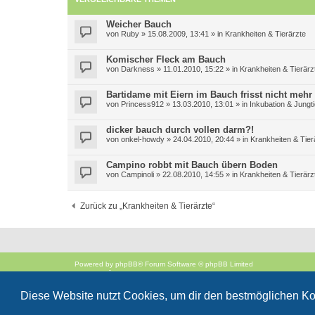
Weicher Bauch
von
Ruby
»
15.08.2009, 13:41
» in
Krankheiten & Tierärzte
Komischer Fleck am Bauch
von
Darkness
»
11.01.2010, 15:22
» in
Krankheiten & Tierärz
Bartidame mit Eiern im Bauch frisst nicht mehr
von
Princess912
»
13.03.2010, 13:01
» in
Inkubation & Jungt
dicker bauch durch vollen darm?!
von
onkel-howdy
»
24.04.2010, 20:44
» in
Krankheiten & Tier
Campino robbt mit Bauch übern Boden
von
Campinoli
»
22.08.2010, 14:55
» in
Krankheiten & Tierärz
Zurück zu „Krankheiten & Tierärzte“
Powered by
phpBB
® Forum Software © phpBB Limited
Deutsche Übersetzung durch
phpBB.de
Style
proflat
von ©
Mazeltof
2017
Diese Website nutzt Cookies, um dir den bestmöglichen Ko
phpBB SiteMaker
Datenschutz
|
Nutzungsbedingungen