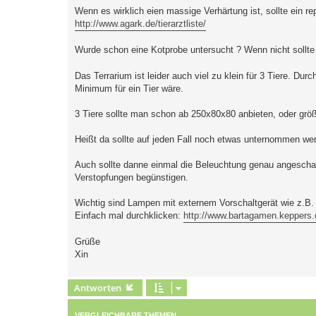
Wenn es wirklich eien massige Verhärtung ist, sollte ein re
http://www.agark.de/tierarztliste/
Wurde schon eine Kotprobe untersucht ? Wenn nicht sollt
Das Terrarium ist leider auch viel zu klein für 3 Tiere. Du
Minimum für ein Tier wäre.
3 Tiere sollte man schon ab 250x80x80 anbieten, oder größ
Heißt da sollte auf jeden Fall noch etwas unternommen we
Auch sollte danne einmal die Beleuchtung genau angesc
Verstopfungen begünstigen.
Wichtig sind Lampen mit externem Vorschaltgerät wie z.B.
Einfach mal durchklicken:
http://www.bartagamen.keppers
Grüße
Xin
Antworten
VERGLEICHBARE THEMEN