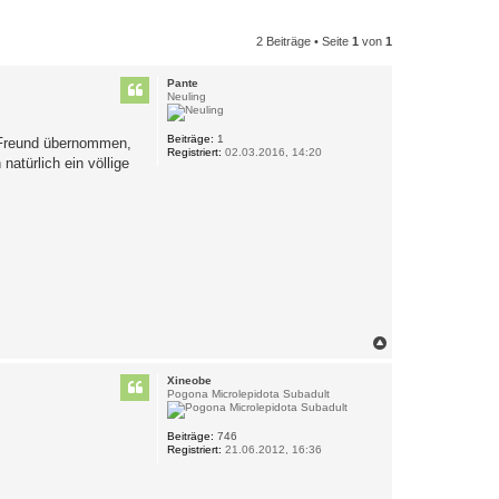
2 Beiträge • Seite
1
von
1
Pante
Neuling
Beiträge:
1
n Freund übernommen,
Registriert:
02.03.2016, 14:20
natürlich ein völlige
N
a
c
Xineobe
h
Pogona Microlepidota Subadult
o
b
e
Beiträge:
746
Registriert:
21.06.2012, 16:36
n