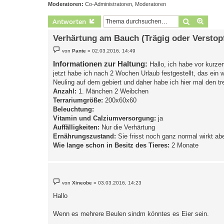
Moderatoren:
Co-Administratoren
,
Moderatoren
Suche
Erweit
Antworten
Verhärtung am Bauch (Trägig oder Verstop
B
von
Pante
»
02.03.2016, 14:49
e
i
Informationen zur Haltung:
Hallo, ich habe vor kurze
t
jetzt habe ich nach 2 Wochen Urlaub festgestellt, das ein we
r
a
Neuling auf dem gebiert und daher habe ich hier mal den t
g
Anzahl:
1. Mänchen 2 Weibchen
Terrariumgröße:
200x60x60
Beleuchtung:
Vitamin und Calziumversorgung:
ja
Auffälligkeiten:
Nur die Verhärtung
Ernährungszustand:
Sie frisst noch ganz normal wirkt abe
Wie lange schon in Besitz des Tieres:
2 Monate
B
von
Xineobe
»
03.03.2016, 14:23
e
i
Hallo
t
r
a
Wenn es mehrere Beulen sindm könntes es Eier sein.
g