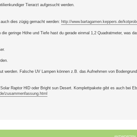
ptilienkundiger Tierarzt aufgesucht werden.
e auch dies zügig gemacht werden:
http://www.bartagamen.keppers.de/kotprob
rch die geringe Höhe und Tiefe hast du gerade einmal 1,2 Quadratmeter, was da
er.
rden.
haut werden. Falsche UV Lampen können z.B. das Aufnehmen von Bodengrund
 Solar Raptor HID oder Bright sun Desert. Komplettpakete gibt es auch bei 
.de/zusammenfassung.html
ANTWORTEN