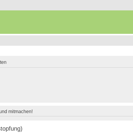
iten
 und mitmachen!
topfung)