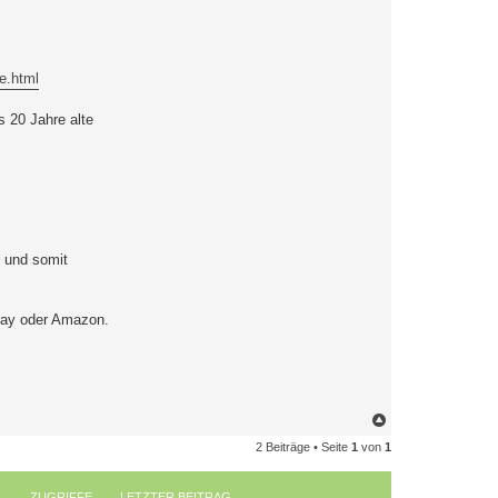
e.html
s 20 Jahre alte
 und somit
Ebay oder Amazon.
N
a
2 Beiträge • Seite
1
von
1
c
h
o
b
ZUGRIFFE
LETZTER BEITRAG