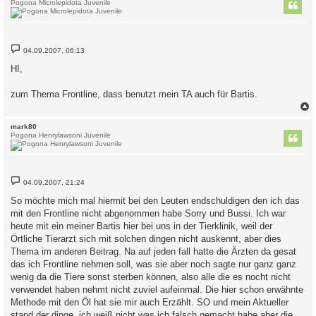
Pogona Microlepidota Juvenile
B
04.09.2007, 06:13
e
i
HI,
t
r
a
zum Thema Frontline, dass benutzt mein TA auch für Bartis.
g
c
mark80
Pogona Henrylawsoni Juvenile
B
04.09.2007, 21:24
e
i
So möchte mich mal hiermit bei den Leuten endschuldigen den ich das
t
mit den Frontline nicht abgenommen habe Sorry und Bussi. Ich war
r
a
heute mit ein meiner Bartis hier bei uns in der Tierklinik, weil der
g
Örtliche Tierarzt sich mit solchen dingen nicht auskennt, aber dies
Thema im anderen Beitrag. Na auf jeden fall hatte die Ärzten da gesat
das ich Frontline nehmen soll, was sie aber noch sagte nur ganz ganz
wenig da die Tiere sonst sterben können, also alle die es nocht nicht
verwendet haben nehmt nicht zuviel aufeinmal. Die hier schon erwähnte
Methode mit den Öl hat sie mir auch Erzählt. SO und mein Aktueller
stand der dinge, ich weiß nicht was ich falsch gemacht habe aber die