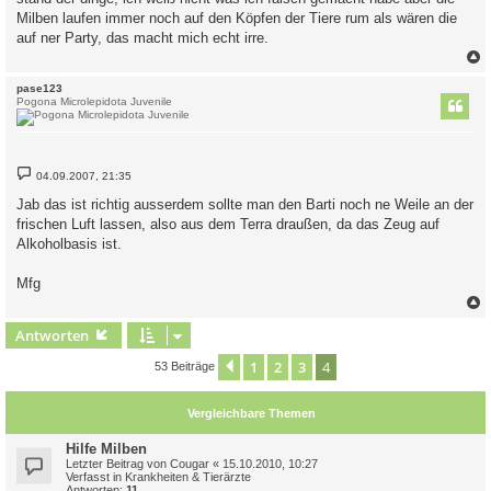
Milben laufen immer noch auf den Köpfen der Tiere rum als wären die
auf ner Party, das macht mich echt irre.
c
pase123
Pogona Microlepidota Juvenile
B
04.09.2007, 21:35
e
i
Jab das ist richtig ausserdem sollte man den Barti noch ne Weile an der
t
frischen Luft lassen, also aus dem Terra draußen, da das Zeug auf
r
a
Alkoholbasis ist.
g
Mfg
c
Antworten
1
2
3
4
Vorherige
53 Beiträge
Vergleichbare Themen
Hilfe Milben
Letzter Beitrag von
Cougar
«
15.10.2010, 10:27
Verfasst in
Krankheiten & Tierärzte
Antworten:
11