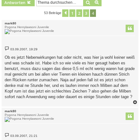
Suche
Erweiterte Suche
Antworten
1
2
3
4
Vorherige
53 Beiträge
mark80
Pogona Henrylawsoni Juvenile
B
03.09.2007, 19:29
e
i
Ob es jetzt Nebenwirkungen hat oder nicht, was hier ja wohl keiner weiß
t
und was schade ist. Habe ich so wie viele es hier gesagt haben es
r
a
benutzt, muss dazu sagen das diese 0,5 ml echt wenig waren hat grade
g
mal gereicht um bei allen vier Tieren ein kleinen hauch dünnen Strich
den Rücken runter zumachen. Naja auf jeden fall ist es jetzt schon
denke mal ne Stunde her, und es laufen immer noch Milben auf dem
Kopf rum ist das jetzt ein schlechtes Zeichen ? also gehen die Milben
sofort nach Anwendung weg oder dauert es einige Stunden oder tage ?
c
mark80
Pogona Henrylawsoni Juvenile
B
03.09.2007, 21:21
e