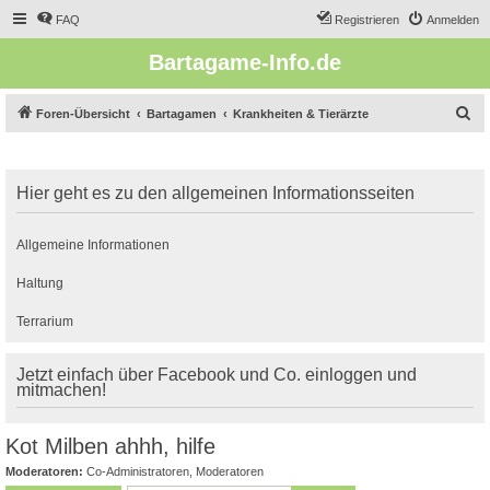
FAQ
Registrieren
Anmelden
Bartagame-Info.de
S
Foren-Übersicht
Bartagamen
Krankheiten & Tierärzte
u
c
Hier geht es zu den allgemeinen Informationsseiten
h
e
Allgemeine Informationen
Haltung
Terrarium
Jetzt einfach über Facebook und Co. einloggen und
mitmachen!
Kot Milben ahhh, hilfe
Moderatoren:
Co-Administratoren
,
Moderatoren