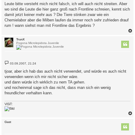
i
Leute bitte versteht mich nicht falsch, ich will auch nicht streiten. Aber
t
wo sind die Leute die hier ganz groß nach Frontline schreien, kennt sich
r
a
damit jetzt keiner mehr aus ? Die Tiere stinken zwar wie ein
g
Chemielabor aber die Milben laufen da immer noch sehr zufrieden drauf
rum ! wann siehst man mit Frontline das Ergebnis ?
c
TrunX
Pogona Microlepidota Juvenile
B
03.09.2007, 21:24
e
i
tjoar, aber ich hab das auch nicht verwendet, und würde es auch nicht
t
verwenden wenn ich mir nicht sicher wäre.
r
a
und dann würde ich wirklich zu nem TA gehen.
g
und nocheinmal sage ich das nicht, dass man sich ein wenig
freundlicher verhalten kann.
ViSiT:
c
Gast