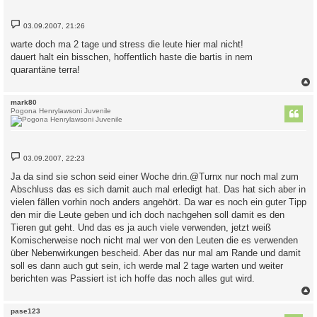
B
03.09.2007, 21:26
e
i
warte doch ma 2 tage und stress die leute hier mal nicht!
t
dauert halt ein bisschen, hoffentlich haste die bartis in nem
r
a
quarantäne terra!
g
c
mark80
Pogona Henrylawsoni Juvenile
B
03.09.2007, 22:23
e
i
Ja da sind sie schon seid einer Woche drin.@Turnx nur noch mal zum
t
Abschluss das es sich damit auch mal erledigt hat. Das hat sich aber in
r
a
vielen fällen vorhin noch anders angehört. Da war es noch ein guter Tipp
g
den mir die Leute geben und ich doch nachgehen soll damit es den
Tieren gut geht. Und das es ja auch viele verwenden, jetzt weiß
Komischerweise noch nicht mal wer von den Leuten die es verwenden
über Nebenwirkungen bescheid. Aber das nur mal am Rande und damit
soll es dann auch gut sein, ich werde mal 2 tage warten und weiter
berichten was Passiert ist ich hoffe das noch alles gut wird.
c
pase123