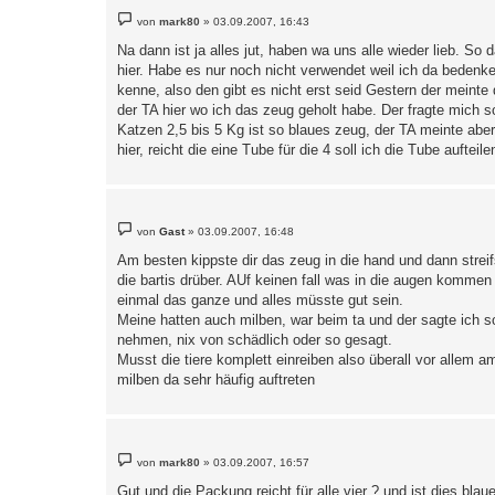
B
von
mark80
»
03.09.2007, 16:43
e
i
Na dann ist ja alles jut, haben wa uns alle wieder lieb. S
t
hier. Habe es nur noch nicht verwendet weil ich da bedenk
r
a
kenne, also den gibt es nicht erst seid Gestern der meint
g
der TA hier wo ich das zeug geholt habe. Der fragte mich so
Katzen 2,5 bis 5 Kg ist so blaues zeug, der TA meinte aber
hier, reicht die eine Tube für die 4 soll ich die Tube auft
B
von
Gast
»
03.09.2007, 16:48
e
i
Am besten kippste dir das zeug in die hand und dann streif
t
die bartis drüber. AUf keinen fall was in die augen kommen
r
a
einmal das ganze und alles müsste gut sein.
g
Meine hatten auch milben, war beim ta und der sagte ich so
nehmen, nix von schädlich oder so gesagt.
Musst die tiere komplett einreiben also überall vor allem am
milben da sehr häufig auftreten
B
von
mark80
»
03.09.2007, 16:57
e
i
Gut und die Packung reicht für alle vier ? und ist dies bl