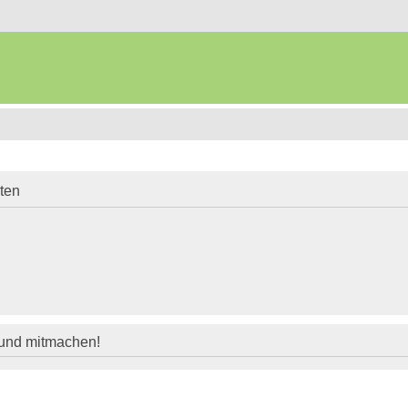
iten
 und mitmachen!