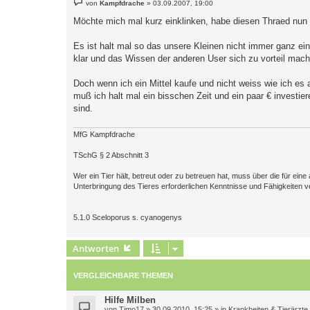
von
Kampfdrache
»
03.09.2007, 19:00
e
i
Möchte mich mal kurz einklinken, habe diesen Thraed nun 
t
r
a
Es ist halt mal so das unsere Kleinen nicht immer ganz ein
g
klar und das Wissen der anderen User sich zu vorteil machen
Doch wenn ich ein Mittel kaufe und nicht weiss wie ich e
muß ich halt mal ein bisschen Zeit und ein paar € investi
sind.
MfG Kampfdrache
TSchG § 2 Abschnitt 3
Wer ein Tier hält, betreut oder zu betreuen hat, muss über die für e
Unterbringung des Tieres erforderlichen Kenntnisse und Fähigkeiten v
5.1.0 Sceloporus s. cyanogenys
Antworten
VERGLEICHBARE THEMEN
Hilfe Milben
von
Timo17
»
30.09.2010, 15:25
» in
Krankheiten & Tierärzte