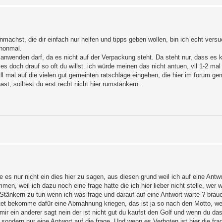
machst, die dir einfach nur helfen und tipps geben wollen, bin ich echt versu
chonmal.
wenden darf, da es nicht auf der Verpackung steht. Da steht nur, dass es k
s doch drauf so oft du willst. ich würde meinen das nicht antuen, vll 1-2 mal
h vll mal auf die vielen gut gemeinten ratschläge eingehen, die hier im forum g
st, solltest du erst recht nicht hier rumstänkern.
he es nur nicht ein dies hier zu sagen, aus diesen grund weil ich auf eine Antw
en, weil ich dazu noch eine frage hatte die ich hier lieber nicht stelle, wer
t Stänkern zu tun wenn ich was frage und darauf auf eine Antwort warte ? brau
ortet bekomme dafür eine Abmahnung kriegen, das ist ja so nach den Motto, we
mir ein anderer sagt nein der ist nicht gut du kaufst den Golf und wenn du das
p sondern nur eine Antwort auf die frage. Und wenn es Verboten ist hier die fra