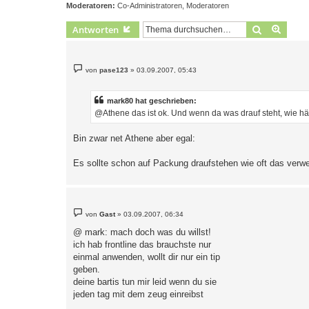
Moderatoren:
Co-Administratoren
,
Moderatoren
Suche
Erweit
Antworten
B
von
pase123
»
03.09.2007, 05:43
e
i
t
r
mark80 hat geschrieben:
a
@Athene das ist ok. Und wenn da was drauf steht, wie h
g
Bin zwar net Athene aber egal:
Es sollte schon auf Packung draufstehen wie oft das verw
B
von
Gast
»
03.09.2007, 06:34
e
i
@ mark: mach doch was du willst!
t
ich hab frontline das brauchste nur
r
a
einmal anwenden, wollt dir nur ein tip
g
geben.
deine bartis tun mir leid wenn du sie
jeden tag mit dem zeug einreibst