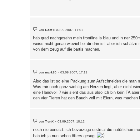
t
r
a
g
B
von
Gast
»
03.09.2007, 17:01
e
i
hab grad nachgesehn mein frontline is blau und in ner 250m
t
weiss nicht genau wieviel bei dir drin ist. aber ich schätze
r
a
von dem zeug auf die bartis machen.
g
B
von
mark80
»
03.09.2007, 17:12
e
i
Also das ist so eine Packung zum Aufschneiden die man n
t
r
Was mir noch ganz wichtig am Herzen liegt, aber nicht wie
a
eine Handvoll ? wie sieht das aus also ich bin kein TA abe
g
den vier Tieren hat den Bauch voll mit Eiern, was machen 
B
von
TrunX
»
03.09.2007, 18:12
e
i
noch nie benutzt. ich bevorzuge erstmal die natürlichen m
t
r
hab ich ja nun schon öfters gesagt
a