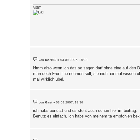
g
ViSiT:
B
von
mark80
»
03.09.2007, 18:33
e
i
Hmm also wenn ich das so sagen darf ohne eine auf den Dec
t
man doch Frontline nehmen soll, sie nicht einmal wissen ob
r
a
mal wirklich übel.
g
B
von
Gast
»
03.09.2007, 18:36
e
i
ich habs benutzt und es steht auch schon hier im beitrag.
t
Benutz es einfach, ich habs von meinem ta empfohlen b
r
a
g
B