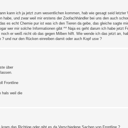
o dann kann ich ja jetzt zum wesentlichen kommen, hab wie gesagt seid letzter
en habe, und zwar weil mir erstens der Zoofachhändler bei uns den auch scho
e das es echt Chemie pur ist was ich den Tieren da gebe, das gleiche sagte m
gar wer mir solche Informationen gibt ^^ Naja es geht darum ich habe jetzt Fro
 noch er weiß nicht ob das gegen Milben hilft. Wie wende ich das jetzt an, hab
eilen ? und nur den Rücken einreiben damit oder auch Kopf usw ?
ste über
 lassen.
ll Frontline
 hals weil die
aue kram das Richtige oder gibt es da Verschiedene Sachen von Frontline ?