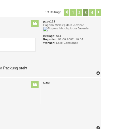
1
2
3
4
Vorherige
Nächste
53 Beiträge
pase123
Pogona Microlepidota Juvenile
Beiträge:
544
Registriert:
01.06.2007, 16:04
Wohnort:
Lake Constance
er Packung steht.
N
a
c
Gast
h
o
b
e
n
N