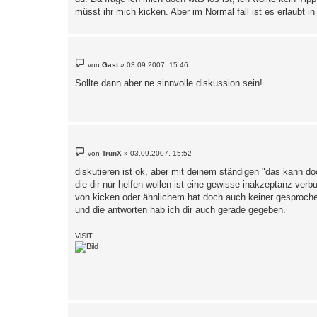
müsst ihr mich kicken. Aber im Normal fall ist es erlaubt i
B
von
Gast
»
03.09.2007, 15:46
e
i
Sollte dann aber ne sinnvolle diskussion sein!
t
r
a
g
B
von
TrunX
»
03.09.2007, 15:52
e
i
diskutieren ist ok, aber mit deinem ständigen "das kann d
t
die dir nur helfen wollen ist eine gewisse inakzeptanz verb
r
a
von kicken oder ähnlichem hat doch auch keiner gesproch
g
und die antworten hab ich dir auch gerade gegeben.
ViSiT: