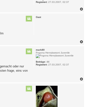
Registriert:
27.03.2007, 02:37
n
N
a
c
Gast
h
o
b
e
n
ilm
N
a
c
mark80
h
Pogona Henrylawsoni Juvenile
o
b
e
Beiträge:
44
Registriert:
27.03.2007, 02:37
n
 gemacht oder nur
sten frage, eins von
N
a
c
h
o
b
e
n