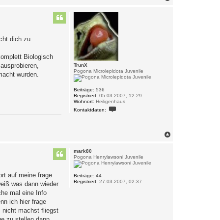
a
c
h
o
b
cht dich zu
e
n
omplett Biologisch
 ausprobieren,
TrunX
Pogona Microlepidota Juvenile
emacht wurden.
Beiträge:
536
Registriert:
05.03.2007, 12:29
Wohnort:
Heiligenhaus
K
Kontaktdaten:
o
n
t
a
N
k
a
t
c
d
mark80
h
a
Pogona Henrylawsoni Juvenile
t
o
e
b
n
ort auf meine frage
e
Beiträge:
44
v
Registriert:
27.03.2007, 02:37
n
 weiß was dann wieder
o
n
che mal eine Info
T
nn ich hier frage
r
u
 nicht machst fliegst
n
ge zu stellen dann
X