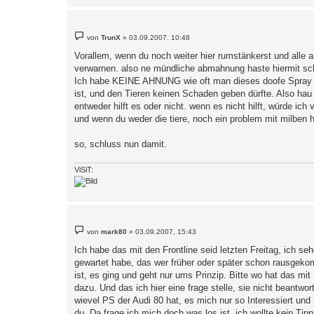
B
von
TrunX
»
03.09.2007, 10:48
e
i
Vorallem, wenn du noch weiter hier rumstänkerst und alle an
t
verwarnen. also ne mündliche abmahnung haste hiermit s
r
a
Ich habe KEINE AHNUNG wie oft man dieses doofe Spray an
g
ist, und den Tieren keinen Schaden geben dürfte. Also hau e
entweder hilft es oder nicht. wenn es nicht hilft, würde ic
und wenn du weder die tiere, noch ein problem mit milben ha
so, schluss nun damit.
ViSiT:
B
von
mark80
»
03.09.2007, 15:43
e
i
Ich habe das mit den Frontline seid letzten Freitag, ich se
t
gewartet habe, das wer früher oder später schon rausgekomm
r
a
ist, es ging und geht nur ums Prinzip. Bitte wo hat das mi
g
dazu. Und das ich hier eine frage stelle, sie nicht beantw
wievel PS der Audi 80 hat, es mich nur so Interessiert und 
du. Da frage ich mich doch was los ist, ich wollte kein Tip