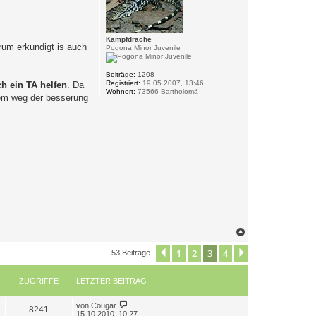
o
b
e
n
Kampfdrache
rum erkundigt is auch
Pogona Minor Juvenile
Beiträge:
1208
Registriert:
19.05.2007, 13:46
ch ein TA
helfen
. Da
Wohnort:
73566 Bartholomä
 dem weg der besserung
N
a
c
1
2
3
4
Vorherige
Nächste
53 Beiträge
h
o
b
ZUGRIFFE
LETZTER BEITRAG
e
n
L
von
Cougar
Z
8241
e
15.10.2010, 10:27