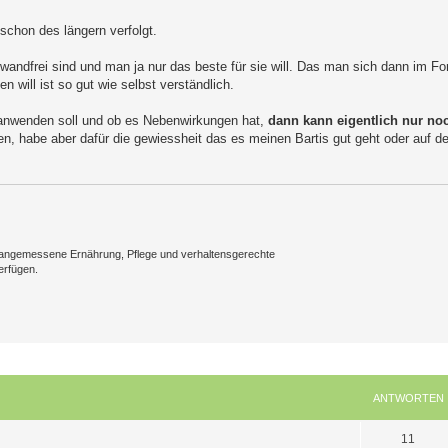
schon des längern verfolgt.
wandfrei sind und man ja nur das beste für sie will. Das man sich dann im Fo
 will ist so gut wie selbst verständlich.
s anwenden soll und ob es Nebenwirkungen hat,
dann kann eigentlich nur no
eren, habe aber dafür die gewiessheit das es meinen Bartis gut geht oder auf
ine angemessene Ernährung, Pflege und verhaltensgerechte
erfügen.
ANTWORTEN
A
11