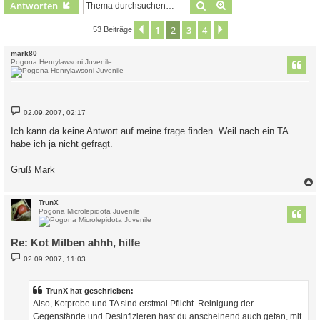
Suche
Erweiterte Suche
Antworten
1
2
3
4
Vorherige
Nächste
53 Beiträge
mark80
Pogona Henrylawsoni Juvenile
B
02.09.2007, 02:17
e
i
Ich kann da keine Antwort auf meine frage finden. Weil nach ein TA
t
habe ich ja nicht gefragt.
r
a
g
Gruß Mark
c
TrunX
Pogona Microlepidota Juvenile
Re: Kot Milben ahhh, hilfe
B
02.09.2007, 11:03
e
i
t
r
TrunX hat geschrieben:
a
Also, Kotprobe und TA sind erstmal Pflicht. Reinigung der
g
Gegenstände und Desinfizieren hast du anscheinend auch getan, mit