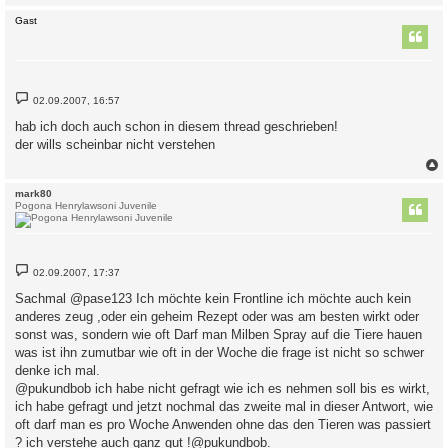
c
Gast
B
02.09.2007, 16:57
e
i
hab ich doch auch schon in diesem thread geschrieben!
t
der wills scheinbar nicht verstehen
r
a
g
c
mark80
Pogona Henrylawsoni Juvenile
B
02.09.2007, 17:37
e
i
Sachmal @pase123 Ich möchte kein Frontline ich möchte auch kein
t
anderes zeug ,oder ein geheim Rezept oder was am besten wirkt oder
r
a
sonst was, sondern wie oft Darf man Milben Spray auf die Tiere hauen
g
was ist ihn zumutbar wie oft in der Woche die frage ist nicht so schwer
denke ich mal.
@pukundbob ich habe nicht gefragt wie ich es nehmen soll bis es wirkt,
ich habe gefragt und jetzt nochmal das zweite mal in dieser Antwort, wie
oft darf man es pro Woche Anwenden ohne das den Tieren was passiert
? ich verstehe auch ganz gut !@pukundbob.