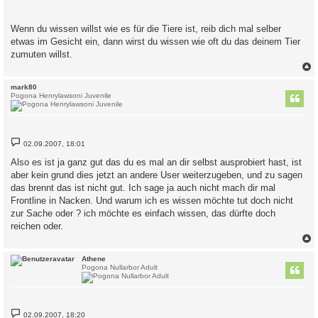
Wenn du wissen willst wie es für die Tiere ist, reib dich mal selber
etwas im Gesicht ein, dann wirst du wissen wie oft du das deinem Tier
zumuten willst.
c
mark80
Pogona Henrylawsoni Juvenile
B
02.09.2007, 18:01
e
i
Also es ist ja ganz gut das du es mal an dir selbst ausprobiert hast, ist
t
aber kein grund dies jetzt an andere User weiterzugeben, und zu sagen
r
a
das brennt das ist nicht gut. Ich sage ja auch nicht mach dir mal
g
Frontline in Nacken. Und warum ich es wissen möchte tut doch nicht
zur Sache oder ? ich möchte es einfach wissen, das dürfte doch
reichen oder.
c
Athene
Pogona Nullarbor Adult
B
02.09.2007, 18:20