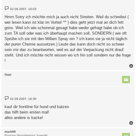
B
02.09.2007, 16:03
e
i
Hmm Sorry ich möchte mich ja auch nicht Streiten. Weil du schreibst (
t
wer lesen kann ist klar im Vorteil ^^ ) dies geht jetzt mal an dich fett
r
a
grins. Weil ich wie schonmal gesagt habe weder gefragt habe ob ich
g
zum TA soll oder was ich überhaupt machen soll, SONDERN ( wie oft
Sprühe ich sie mit den Milben Spray ein ? ich kann sie ja nicht täglich
der puren Chemie aussetzen.) Leute das kann doch nicht so schwer
sein mir das zu beantworten, weil es auf der Verpackung nicht drauf
steht. Und ich möchte nicht wissen wo ich hin soll sondern nur die frage
!
c
Gast
B
02.09.2007, 16:30
e
i
kauf dir frontline für hund und katzen
t
das hilft beim ersten mal!
r
a
alles andere is kacke!
g
c
mark80
Pogona Henrylawsoni Juvenile