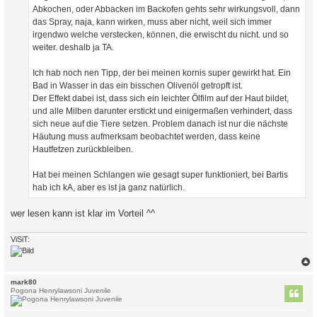
Abkochen, oder Abbacken im Backofen gehts sehr wirkungsvoll, dann
das Spray, naja, kann wirken, muss aber nicht, weil sich immer
irgendwo welche verstecken, können, die erwischt du nicht. und so
weiter. deshalb ja TA.
Ich hab noch nen Tipp, der bei meinen kornis super gewirkt hat. Ein
Bad in Wasser in das ein bisschen Olivenöl getropft ist.
Der Effekt dabei ist, dass sich ein leichter Ölfilm auf der Haut bildet,
und alle Milben darunter erstickt und einigermaßen verhindert, dass
sich neue auf die Tiere setzen. Problem danach ist nur die nächste
Häutung muss aufmerksam beobachtet werden, dass keine
Hautfetzen zurückbleiben.
Hat bei meinen Schlangen wie gesagt super funktioniert, bei Bartis
hab ich kA, aber es ist ja ganz natürlich.
wer lesen kann ist klar im Vorteil ^^
ViSiT:
c
mark80
Pogona Henrylawsoni Juvenile