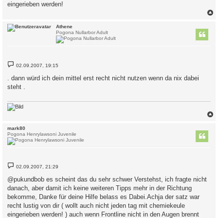
eingerieben werden!
c
Athene
Pogona Nullarbor Adult
B
02.09.2007, 19:15
e
i
. dann würd ich dein mittel erst recht nicht nutzen wenn da nix dabei
t
steht .
r
a
g
c
mark80
Pogona Henrylawsoni Juvenile
B
02.09.2007, 21:29
e
i
@pukundbob es scheint das du sehr schwer Verstehst, ich fragte nicht
t
danach, aber damit ich keine weiteren Tipps mehr in der Richtung
r
a
bekomme, Danke für deine Hilfe belass es Dabei.Achja der satz war
g
recht lustig von dir ( wollt auch nicht jeden tag mit chemiekeule
eingerieben werden! ) auch wenn Frontline nicht in den Augen brennt