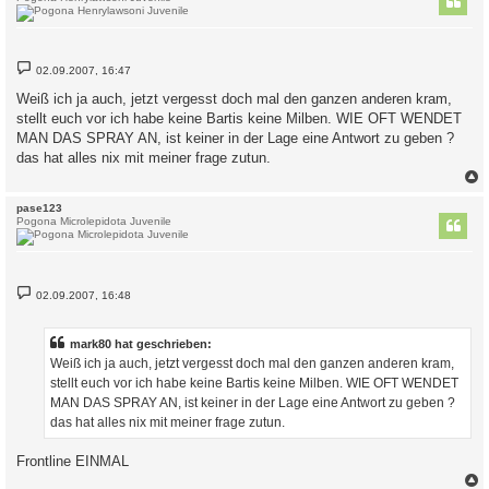
B
02.09.2007, 16:47
e
i
Weiß ich ja auch, jetzt vergesst doch mal den ganzen anderen kram,
t
stellt euch vor ich habe keine Bartis keine Milben. WIE OFT WENDET
r
a
MAN DAS SPRAY AN, ist keiner in der Lage eine Antwort zu geben ?
g
das hat alles nix mit meiner frage zutun.
c
pase123
Pogona Microlepidota Juvenile
B
02.09.2007, 16:48
e
i
t
r
mark80 hat geschrieben:
a
Weiß ich ja auch, jetzt vergesst doch mal den ganzen anderen kram,
g
stellt euch vor ich habe keine Bartis keine Milben. WIE OFT WENDET
MAN DAS SPRAY AN, ist keiner in der Lage eine Antwort zu geben ?
das hat alles nix mit meiner frage zutun.
Frontline EINMAL