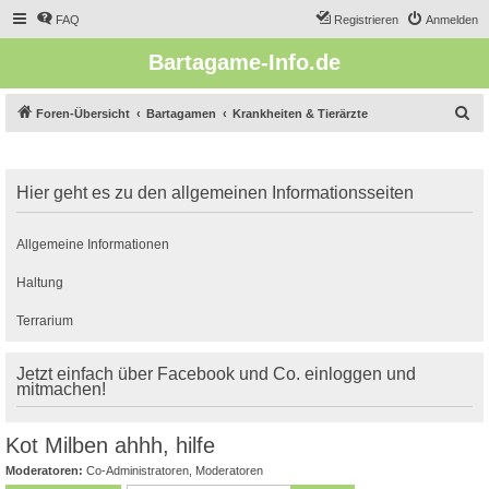
FAQ
Registrieren
Anmelden
Bartagame-Info.de
S
Foren-Übersicht
Bartagamen
Krankheiten & Tierärzte
u
c
Hier geht es zu den allgemeinen Informationsseiten
h
e
Allgemeine Informationen
Haltung
Terrarium
Jetzt einfach über Facebook und Co. einloggen und
mitmachen!
Kot Milben ahhh, hilfe
Moderatoren:
Co-Administratoren
,
Moderatoren