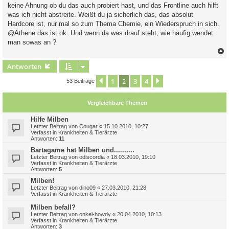
keine Ahnung ob du das auch probiert hast, und das Frontline auch hilft
was ich nicht abstreite. Weißt du ja sicherlich das, das absolut
Hardcore ist, nur mal so zum Thema Chemie, ein Wiederspruch in sich.
@Athene das ist ok. Und wenn da was drauf steht, wie häufig wendet
man sowas an ?
c
Antworten
1
2
3
4
Vorherige
Nächste
53 Beiträge
Vergleichbare Themen
Hilfe Milben
Letzter Beitrag von
Cougar
«
15.10.2010, 10:27
Verfasst in
Krankheiten & Tierärzte
Antworten:
11
Bartagame hat Milben und..........
Letzter Beitrag von
odiscordia
«
18.03.2010, 19:10
Verfasst in
Krankheiten & Tierärzte
Antworten:
5
Milben!
Letzter Beitrag von
dino09
«
27.03.2010, 21:28
Verfasst in
Krankheiten & Tierärzte
Milben befall?
Letzter Beitrag von
onkel-howdy
«
20.04.2010, 10:13
Verfasst in
Krankheiten & Tierärzte
Antworten:
3