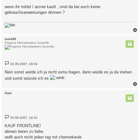
e
i
wenn ihr mittel / arznei kauft , sind da bei euch keine
t
gebrauchsanweisungen drinnen ?
r
a
g
c
mark80
Pogona Henrylawsoni Juvenile
B
02.09.2007, 19:04
e
i
Nein sonst würde ich ja nicht extra fragen, dann würde es ja da stehen
t
r
und somit wüsste ich es
a
g
c
Gast
B
02.09.2007, 19:10
e
i
KAUF FRONTLINE!
t
deinen tieren zu liebe.
r
a
wollt auch nicht jeden tag mit chemiekeule
g