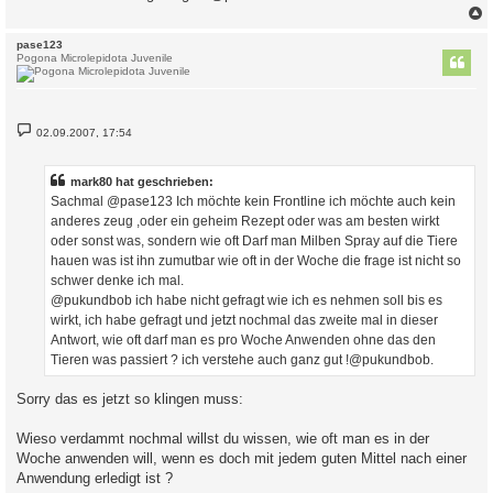
c
pase123
Pogona Microlepidota Juvenile
B
02.09.2007, 17:54
e
i
t
r
mark80 hat geschrieben:
a
Sachmal @pase123 Ich möchte kein Frontline ich möchte auch kein
g
anderes zeug ,oder ein geheim Rezept oder was am besten wirkt
oder sonst was, sondern wie oft Darf man Milben Spray auf die Tiere
hauen was ist ihn zumutbar wie oft in der Woche die frage ist nicht so
schwer denke ich mal.
@pukundbob ich habe nicht gefragt wie ich es nehmen soll bis es
wirkt, ich habe gefragt und jetzt nochmal das zweite mal in dieser
Antwort, wie oft darf man es pro Woche Anwenden ohne das den
Tieren was passiert ? ich verstehe auch ganz gut !@pukundbob.
Sorry das es jetzt so klingen muss:
Wieso verdammt nochmal willst du wissen, wie oft man es in der
Woche anwenden will, wenn es doch mit jedem guten Mittel nach einer
Anwendung erledigt ist ?