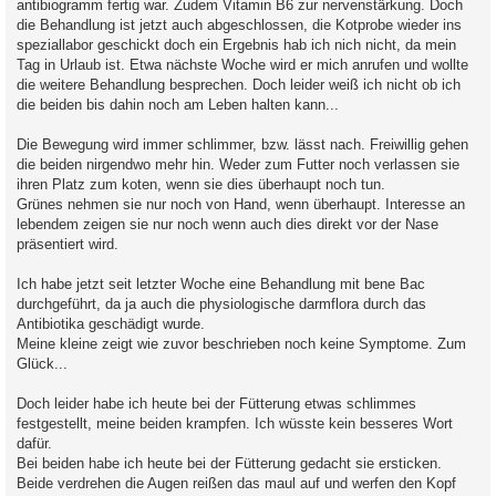
antibiogramm fertig war. Zudem Vitamin B6 zur nervenstärkung. Doch
die Behandlung ist jetzt auch abgeschlossen, die Kotprobe wieder ins
speziallabor geschickt doch ein Ergebnis hab ich nich nicht, da mein
Tag in Urlaub ist. Etwa nächste Woche wird er mich anrufen und wollte
die weitere Behandlung besprechen. Doch leider weiß ich nicht ob ich
die beiden bis dahin noch am Leben halten kann...
Die Bewegung wird immer schlimmer, bzw. lässt nach. Freiwillig gehen
die beiden nirgendwo mehr hin. Weder zum Futter noch verlassen sie
ihren Platz zum koten, wenn sie dies überhaupt noch tun.
Grünes nehmen sie nur noch von Hand, wenn überhaupt. Interesse an
lebendem zeigen sie nur noch wenn auch dies direkt vor der Nase
präsentiert wird.
Ich habe jetzt seit letzter Woche eine Behandlung mit bene Bac
durchgeführt, da ja auch die physiologische darmflora durch das
Antibiotika geschädigt wurde.
Meine kleine zeigt wie zuvor beschrieben noch keine Symptome. Zum
Glück...
Doch leider habe ich heute bei der Fütterung etwas schlimmes
festgestellt, meine beiden krampfen. Ich wüsste kein besseres Wort
dafür.
Bei beiden habe ich heute bei der Fütterung gedacht sie ersticken.
Beide verdrehen die Augen reißen das maul auf und werfen den Kopf