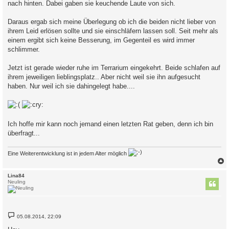
nach hinten. Dabei gaben sie keuchende Laute von sich.
Daraus ergab sich meine Überlegung ob ich die beiden nicht lieber von
ihrem Leid erlösen sollte und sie einschläfern lassen soll. Seit mehr als
einem ergibt sich keine Besserung, im Gegenteil es wird immer
schlimmer.
Jetzt ist gerade wieder ruhe im Terrarium eingekehrt. Beide schlafen auf
ihrem jeweiligen lieblingsplatz.. Aber nicht weil sie ihn aufgesucht
haben. Nur weil ich sie dahingelegt habe....
Ich hoffe mir kann noch jemand einen letzten Rat geben, denn ich bin
überfragt...
Eine Weiterentwicklung ist in jedem Alter möglich
c
Lina84
Neuling
B
05.08.2014, 22:09
e
i