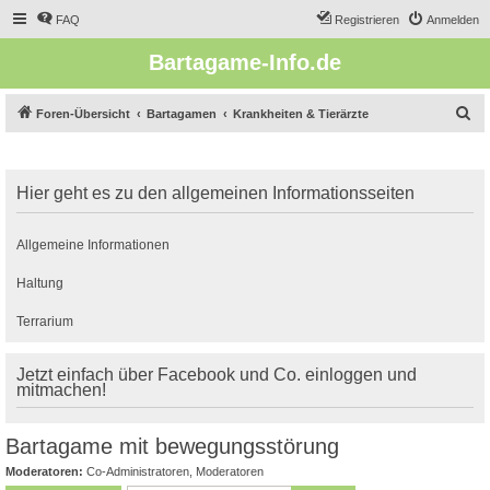
FAQ
Registrieren
Anmelden
Bartagame-Info.de
S
Foren-Übersicht
Bartagamen
Krankheiten & Tierärzte
u
c
Hier geht es zu den allgemeinen Informationsseiten
h
e
Allgemeine Informationen
Haltung
Terrarium
Jetzt einfach über Facebook und Co. einloggen und
mitmachen!
Bartagame mit bewegungsstörung
Moderatoren:
Co-Administratoren
,
Moderatoren