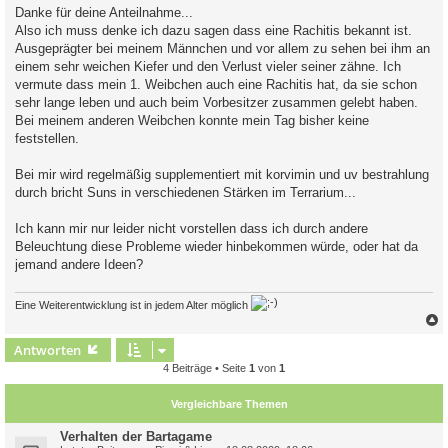
i
Danke für deine Anteilnahme...
t
Also ich muss denke ich dazu sagen dass eine Rachitis bekannt ist.
r
a
Ausgeprägter bei meinem Männchen und vor allem zu sehen bei ihm an
g
einem sehr weichen Kiefer und den Verlust vieler seiner zähne. Ich
vermute dass mein 1. Weibchen auch eine Rachitis hat, da sie schon
sehr lange leben und auch beim Vorbesitzer zusammen gelebt haben.
Bei meinem anderen Weibchen konnte mein Tag bisher keine
feststellen.
Bei mir wird regelmäßig supplementiert mit korvimin und uv bestrahlung
durch bricht Suns in verschiedenen Stärken im Terrarium...
Ich kann mir nur leider nicht vorstellen dass ich durch andere
Beleuchtung diese Probleme wieder hinbekommen würde, oder hat da
jemand andere Ideen?
Eine Weiterentwicklung ist in jedem Alter möglich
c
Antworten
4 Beiträge • Seite
1
von
1
Vergleichbare Themen
Verhalten der Bartagame