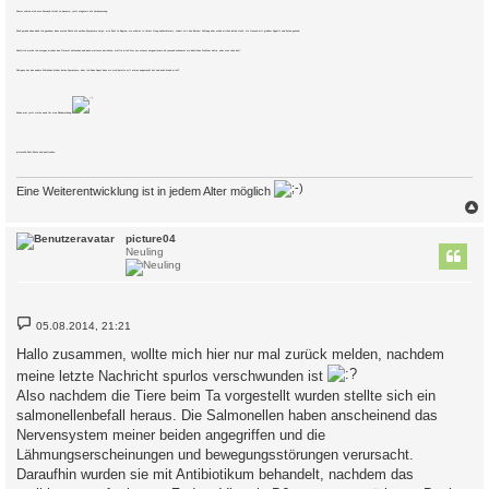
Zuerst schien sich sein Zustand leicht zu bessern, jetzt stagniert die Verbesserung.
Doch gerade eben habe ich gesehen, dass meine Paula die selben Symptome zeigt, wie Paul zu Beginn, sie scheint in ihrem Gang unkoordiniert, rudert mit den Beinen. Schlapp oder müde wirken beide nicht, sie fressen mit großem Appetit und koten gesund.
Natürlich werde ich morgen wieder den Tierarzt aufsuchen und dann weiteres berichten, wollte mich hier nur einmal vergewissern ob jemand schonmal ein ähnliches Problem hatte, oder eine Idee hat?
Übrigens hat das andere Weibchen bisher keine Symptome, aber ich habe Angst dass sie sich bereits mit etwas angesteckt hat und auch krank wird?
Schon mal jetzt vielen sank für eine Rückmeldung
picture04,Paul,Paula und paulinchen
Eine Weiterentwicklung ist in jedem Alter möglich
c
picture04
Neuling
B
05.08.2014, 21:21
e
i
Hallo zusammen, wollte mich hier nur mal zurück melden, nachdem
t
r
meine letzte Nachricht spurlos verschwunden ist
a
Also nachdem die Tiere beim Ta vorgestellt wurden stellte sich ein
g
salmonellenbefall heraus. Die Salmonellen haben anscheinend das
Nervensystem meiner beiden angegriffen und die
Lähmungserscheinungen und bewegungsstörungen verursacht.
Daraufhin wurden sie mit Antibiotikum behandelt, nachdem das