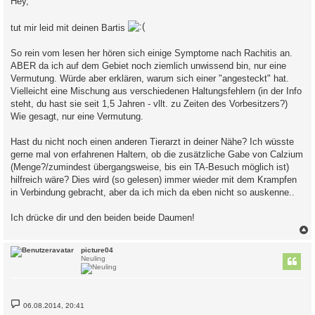
Hey,
t
r
a
tut mir leid mit deinen Bartis
g
So rein vom lesen her hören sich einige Symptome nach Rachitis an.
ABER da ich auf dem Gebiet noch ziemlich unwissend bin, nur eine
Vermutung. Würde aber erklären, warum sich einer "angesteckt" hat.
Vielleicht eine Mischung aus verschiedenen Haltungsfehlern (in der Info
steht, du hast sie seit 1,5 Jahren - vllt. zu Zeiten des Vorbesitzers?)
Wie gesagt, nur eine Vermutung.
Hast du nicht noch einen anderen Tierarzt in deiner Nähe? Ich wüsste
gerne mal von erfahrenen Haltern, ob die zusätzliche Gabe von Calzium
(Menge?/zumindest übergangsweise, bis ein TA-Besuch möglich ist)
hilfreich wäre? Dies wird (so gelesen) immer wieder mit dem Krampfen
in Verbindung gebracht, aber da ich mich da eben nicht so auskenne..
Ich drücke dir und den beiden beide Daumen!
c
picture04
Neuling
B
06.08.2014, 20:41
e