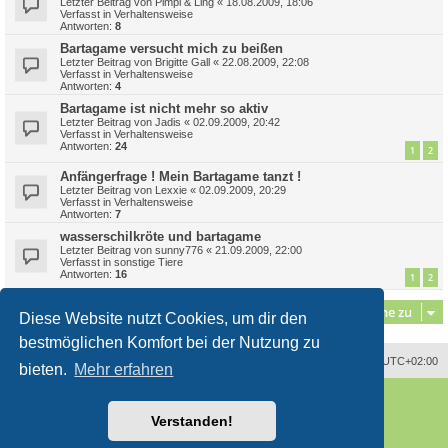
Letzter Beitrag von
Pimpi & Ling
«
18.08.2009, 18:06
Verfasst in
Verhaltensweise
Antworten:
8
Bartagame versucht mich zu beißen
Letzter Beitrag von
Brigitte Gall
«
22.08.2009, 22:08
Verfasst in
Verhaltensweise
Antworten:
4
Bartagame ist nicht mehr so aktiv
Letzter Beitrag von
Jadis
«
02.09.2009, 20:42
Verfasst in
Verhaltensweise
Antworten:
24
1
2
Anfängerfrage ! Mein Bartagame tanzt !
Letzter Beitrag von
Lexxie
«
02.09.2009, 20:29
Verfasst in
Verhaltensweise
Antworten:
7
wasserschilkröte und bartagame
Letzter Beitrag von
sunny776
«
21.09.2009, 22:00
Verfasst in
sonstige Tiere
Antworten:
16
1
2
Gehe zu
Diese Website nutzt Cookies, um dir den
bestmöglichen Komfort bei der Nutzung zu
Alle Zeiten sind
UTC+02:00
bieten.
Mehr erfahren
Powered by
phpBB
® Forum Software © phpBB Limited
Deutsche Übersetzung durch
phpBB.de
Verstanden!
Style
proflat
von ©
Mazeltof
2017
phpBB SiteMaker