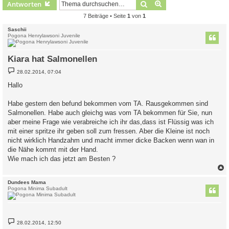
Suche
Erweiterte Suche
Antworten
7 Beiträge • Seite
1
von
1
Saschii
Pogona Henrylawsoni Juvenile
Kiara hat Salmonellen
B
28.02.2014, 07:04
e
i
Hallo
t
r
a
Habe gestern den befund bekommen vom TA. Rausgekommen sind
g
Salmonellen. Habe auch gleichg was vom TA bekommen für Sie, nun
aber meine Frage wie verabreiche ich ihr das,dass ist Flüssig was ich
mit einer spritze ihr geben soll zum fressen. Aber die Kleine ist noch
nicht wirklich Handzahm und macht immer dicke Backen wenn wan in
die Nähe kommt mit der Hand.
Wie mach ich das jetzt am Besten ?
c
Dundees Mama
Pogona Minima Subadult
B
28.02.2014, 12:50
e