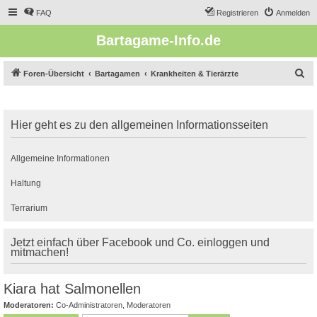
FAQ
Registrieren
Anmelden
Bartagame-Info.de
S
Foren-Übersicht
Bartagamen
Krankheiten & Tierärzte
u
c
Hier geht es zu den allgemeinen Informationsseiten
h
e
Allgemeine Informationen
Haltung
Terrarium
Jetzt einfach über Facebook und Co. einloggen und
mitmachen!
Kiara hat Salmonellen
Moderatoren:
Co-Administratoren
,
Moderatoren