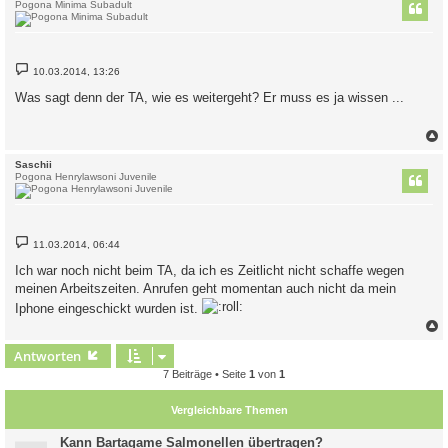
Pogona Minima Subadult
B
10.03.2014, 13:26
e
i
Was sagt denn der TA, wie es weitergeht? Er muss es ja wissen ...
t
r
a
g
c
Saschii
Pogona Henrylawsoni Juvenile
B
11.03.2014, 06:44
e
i
Ich war noch nicht beim TA, da ich es Zeitlicht nicht schaffe wegen
t
meinen Arbeitszeiten. Anrufen geht momentan auch nicht da mein
r
a
Iphone eingeschickt wurden ist.
g
c
Antworten
7 Beiträge • Seite
1
von
1
Vergleichbare Themen
Kann Bartagame Salmonellen übertragen?