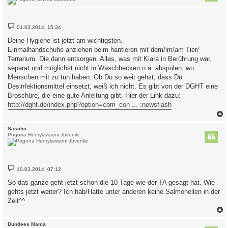
B
01.03.2014, 15:34
e
i
Deine Hygiene ist jetzt am wichtigsten.
t
Einmalhandschuhe anziehen beim hantieren mit dem/im/am Tier/
r
a
Terrarium. Die dann entsorgen. Alles, was mit Kiara in Berührung war,
g
separat und möglichst nicht in Waschbecken o.ä. abspülen, wo
Menschen mit zu tun haben. Ob Du so weit gehst, dass Du
Desinfektionsmittel einsetzt, weiß ich nicht. Es gibt von der DGHT eine
Broschüre, die eine gute Anleitung gibt. Hier der Link dazu:
http://dght.de/index.php?option=com_con ... :newsflash
c
Saschii
Pogona Henrylawsoni Juvenile
B
10.03.2014, 07:12
e
i
So das ganze geht jetzt schon die 10 Tage wie der TA gesagt hat. Wie
t
gehts jetzt weiter? Ich hab/Hatte unter anderen keine Salmonellen in der
r
a
Zeit^^
g
c
Dundees Mama