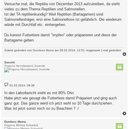
i
Versuche mal, die Reptilia von Dezember 2013 aufzutreiben, da steht
t
vieles zu dem Thema Reptilien und Salmonellen.
r
a
Ist der TA reptilienkundig? Weil Reptilien (Bartagamen) sind
g
Salmonellenträger, erst eine Salmonellose ist gefährlich. Die wiederum
würde mit Durchfall etc. einhergehen.
Du kannst Futtertiere damit "impfen" oder präparieren und diese der
Bartagame geben.
Zuletzt geändert von
Dundees Mama
am 28.02.2014, 12:51, insgesamt 1-mal geändert.
c
Saschii
Pogona Henrylawsoni Juvenile
B
01.03.2014, 08:38
e
i
In den Laborbericht steht es mit 80% Drin
t
Habe jetzt wie gesagt die Futtertiere damit Präpariert und ging auch
r
a
ganz gut. Das ganze werd ich jetzt wohl so 10 Tage durchziehen.
g
Was ist jetzt sonst noch so zu Beachten ? :/
c
Dundees Mama
Pogona Minima Subadult