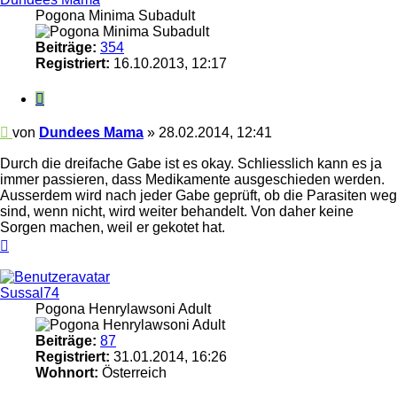
Pogona Minima Subadult
Beiträge:
354
Registriert:
16.10.2013, 12:17
Zitieren
Beitrag
von
Dundees Mama
»
28.02.2014, 12:41
Durch die dreifache Gabe ist es okay. Schliesslich kann es ja
immer passieren, dass Medikamente ausgeschieden werden.
Ausserdem wird nach jeder Gabe geprüft, ob die Parasiten weg
sind, wenn nicht, wird weiter behandelt. Von daher keine
Sorgen machen, weil er gekotet hat.
Nach
oben
Sussal74
Pogona Henrylawsoni Adult
Beiträge:
87
Registriert:
31.01.2014, 16:26
Wohnort:
Österreich