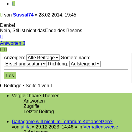
Zitieren
Beitrag
von
Sussal74
»
28.02.2014, 19:45
Danke!
Nein, Stil ist nicht dasEnde des Besens
Nach
oben
Antworten
Anzeigen:
Sortiere nach:
Richtung:
6 Beiträge • Seite
1
von
1
Vergleichbare Themen
Antworten
Zugriffe
Letzter Beitrag
Bartagame will nicht im Terrarium Kot absetzen?
von
ullila
»
29.12.2023, 14:46
» in
Verhaltensweise