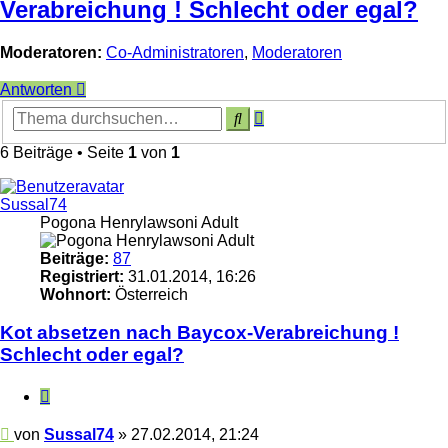
Verabreichung ! Schlecht oder egal?
Moderatoren:
Co-Administratoren
,
Moderatoren
Antworten
Erweiterte
Suche
Suche
6 Beiträge • Seite
1
von
1
Sussal74
Pogona Henrylawsoni Adult
Beiträge:
87
Registriert:
31.01.2014, 16:26
Wohnort:
Österreich
Kot absetzen nach Baycox-Verabreichung !
Schlecht oder egal?
Zitieren
Beitrag
von
Sussal74
»
27.02.2014, 21:24