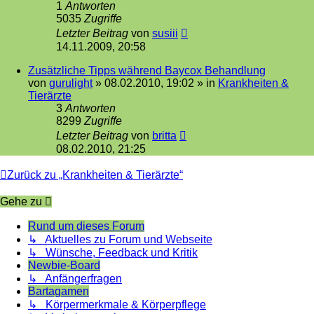
1
Antworten
5035
Zugriffe
Letzter Beitrag
von
susiii
14.11.2009, 20:58
Zusätzliche Tipps während Baycox Behandlung
von
gurulight
»
08.02.2010, 19:02
» in
Krankheiten &
Tierärzte
3
Antworten
8299
Zugriffe
Letzter Beitrag
von
britta
08.02.2010, 21:25
Zurück zu „Krankheiten & Tierärzte“
Gehe zu
Rund um dieses Forum
↳ Aktuelles zu Forum und Webseite
↳ Wünsche, Feedback und Kritik
Newbie-Board
↳ Anfängerfragen
Bartagamen
↳ Körpermerkmale & Körperpflege