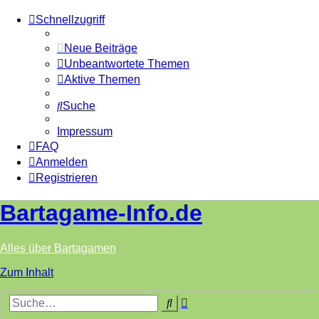
Schnellzugriff
Neue Beiträge
Unbeantwortete Themen
Aktive Themen
Suche
Impressum
FAQ
Anmelden
Registrieren
Bartagame-Info.de
Alles über Bartagamen
Zum Inhalt
Erweiterte
Suche
Suche