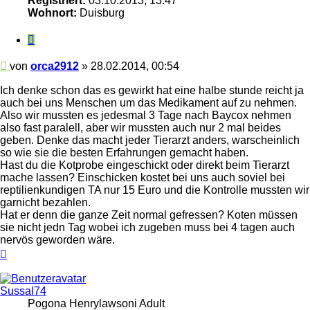
Registriert:
03.10.2013, 13:47
Wohnort:
Duisburg
Zitieren
Beitrag
von
orca2912
»
28.02.2014, 00:54
Ich denke schon das es gewirkt hat eine halbe stunde reicht ja
auch bei uns Menschen um das Medikament auf zu nehmen.
Also wir mussten es jedesmal 3 Tage nach Baycox nehmen
also fast paralell, aber wir mussten auch nur 2 mal beides
geben. Denke das macht jeder Tierarzt anders, warscheinlich
so wie sie die besten Erfahrungen gemacht haben.
Hast du die Kotprobe eingeschickt oder direkt beim Tierarzt
mache lassen? Einschicken kostet bei uns auch soviel bei
reptilienkundigen TA nur 15 Euro und die Kontrolle mussten wir
garnicht bezahlen.
Hat er denn die ganze Zeit normal gefressen? Koten müssen
sie nicht jedn Tag wobei ich zugeben muss bei 4 tagen auch
nervös geworden wäre.
Nach
oben
Sussal74
Pogona Henrylawsoni Adult