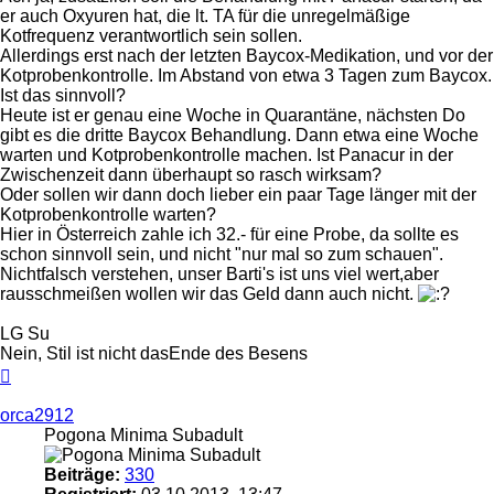
er auch Oxyuren hat, die lt. TA für die unregelmäßige
Kotfrequenz verantwortlich sein sollen.
Allerdings erst nach der letzten Baycox-Medikation, und vor der
Kotprobenkontrolle. Im Abstand von etwa 3 Tagen zum Baycox.
Ist das sinnvoll?
Heute ist er genau eine Woche in Quarantäne, nächsten Do
gibt es die dritte Baycox Behandlung. Dann etwa eine Woche
warten und Kotprobenkontrolle machen. Ist Panacur in der
Zwischenzeit dann überhaupt so rasch wirksam?
Oder sollen wir dann doch lieber ein paar Tage länger mit der
Kotprobenkontrolle warten?
Hier in Österreich zahle ich 32.- für eine Probe, da sollte es
schon sinnvoll sein, und nicht "nur mal so zum schauen".
Nichtfalsch verstehen, unser Barti's ist uns viel wert,aber
rausschmeißen wollen wir das Geld dann auch nicht.
LG Su
Nein, Stil ist nicht dasEnde des Besens
Nach
oben
orca2912
Pogona Minima Subadult
Beiträge:
330