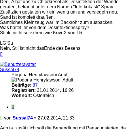
Der TA hat uns zu Chlorkresol als Desinfektion der Wände
geraten, bekannt unter dem Namen "Interkokask" Spray.
Zusätzlich gestalten wir ein wenig um und versiegeln neu.
Sand ist komplett draußen.
Sämtliches Kleinzeug war im Backrohr zum ausbacken.
Was haltet ihr von dem Desinfektionsspray?
Stinkt nicht so extrem wie Kovi-X von LR.
LG Su
Nein, Stil ist nicht dasEnde des Besens
Nach
oben
Sussal74
Pogona Henrylawsoni Adult
Beiträge:
87
Registriert:
31.01.2014, 16:26
Wohnort:
Österreich
Zitieren
Beitrag
von
Sussal74
»
27.02.2014, 21:33
Ach ja, zusätzlich soll die Behandlung mit Panacur starten, da