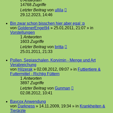
0
Antworten
14768
Zugriffe
Letzter Beitrag
von
ullila
29.12.2023, 14:46
Bin zwar schon bisschen hier aber egal :p
von
GoldenerEngel94
»
25.01.2011, 21:07
» in
Vorstellungen
1
Antworten
1603
Zugriffe
Letzter Beitrag
von
britta
25.01.2011, 21:33
Pollen, Sepiaschalen, Korvimin - Menge und Art
Verabreichung
von
Hilzerak
»
02.08.2012, 09:07
» in
Futtiertiere &
Futtermittel - Richtig Füttern
1
Antworten
3897
Zugriffe
Letzter Beitrag
von
Gunman
02.08.2012, 10:41
Baycox Anwendung
von
Darkness
»
14.11.2009, 19:34
» in
Krankheiten &
Tierärzte