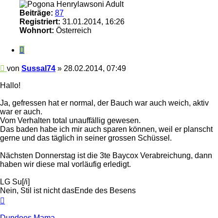
Beiträge:
87
Registriert:
31.01.2014, 16:26
Wohnort:
Österreich
Zitieren
Beitrag
von
Sussal74
»
28.02.2014, 07:49
Hallo!
Ja, gefressen hat er normal, der Bauch war auch weich, aktiv
war er auch.
Vom Verhalten total unauffällig gewesen.
Das baden habe ich mir auch sparen können, weil er planscht
gerne und das täglich in seiner grossen Schüssel.
Nächsten Donnerstag ist die 3te Baycox Verabreichung, dann
haben wir diese mal vorläufig erledigt.
LG Su[/i]
Nein, Stil ist nicht dasEnde des Besens
Nach
oben
Dundees Mama