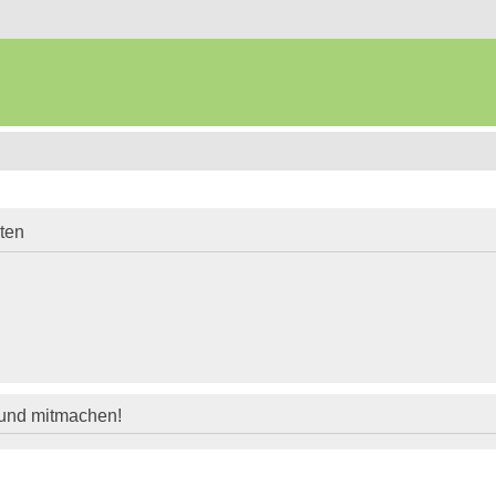
iten
 und mitmachen!