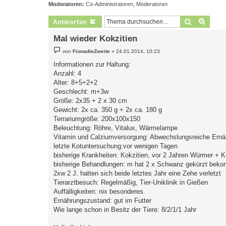
Moderatoren:
Co-Administratoren
,
Moderatoren
Suche
Erweit
Antworten
Mal wieder Kokzitien
B
von
FionadieZweite
»
24.01.2014, 10:23
e
i
Informationen zur Haltung:
t
Anzahl: 4
r
a
Alter: 8+5+2+2
g
Geschlecht: m+3w
Größe: 2x35 + 2 x 30 cm
Gewicht: 2x ca. 350 g + 2x ca. 180 g
Terrariumgröße: 200x100x150
Beleuchtung: Röhre, Vitalux, Wärmelampe
Vitamin und Calziumversorgung: Abwechslungsreiche Ernä
letzte Kotuntersuchung:vor wenigen Tagen
bisherige Krankheiten: Kokzitien, vor 2 Jahren Würmer + K
bisherige Behandlungen: m hat 2 x Schwanz gekürzt bekom
2xw 2 J. hatten sich beide letztes Jahr eine Zehe verletzt
Tierarztbesuch: Regelmäßig, Tier-Uniklinik in Gießen
Auffälligkeiten: nix besonderes.
Ernährungszustand: gut im Futter
Wie lange schon in Besitz der Tiere: 8/2/1/1 Jahr