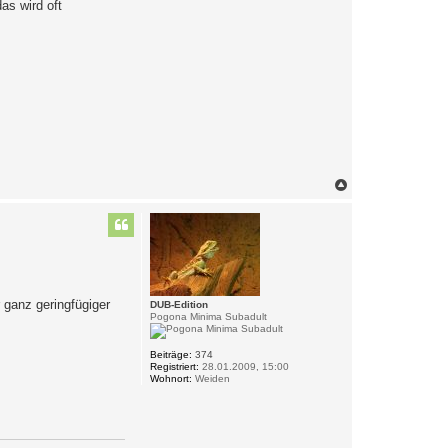
as wird oft
N
a
c
h
o
b
e
n
 ganz geringfügiger
DUB-Edition
Pogona Minima Subadult
Beiträge:
374
Registriert:
28.01.2009, 15:00
Wohnort:
Weiden