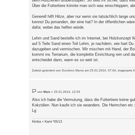
beim Ausziehen drüberstülpen. So seid Ihr sicher, dass kei
Über die Futtertiere könnte man sich was einschleppen, aber
Generell hilft Hitze, aber nur wenn sie tatsächlich lange u
kennst Du jemanden, der eine hat? In der öffentlichen wäre
dafür, wobei das helfen würde.
Lehm und Sand bestelle ich im Internet, bei Holzkonzept W
auf 5 Teile Sand einen Teil Lehm, je nachdem, wie hart D
dazugeben und vermischen. Wir mischen mit Hand, der Bo
kommt ins Terrarium, die komplette Einrichtung rein und d
entscheidet dann, wann es so weit ist.
Zuletzt geändert von
Dundees Mama
am 25.01.2014, 07:04, insgesamt 4
B
von
Mais
»
25.01.2014, 12:53
e
i
Also ich habe die Vermutung, dass die Futtertiere keine gu
t
Kokzidien. Nun kaufe ich sie woanders. Die Heimchen etc 
r
a
Lg
g
Kimba + Kami *05/13