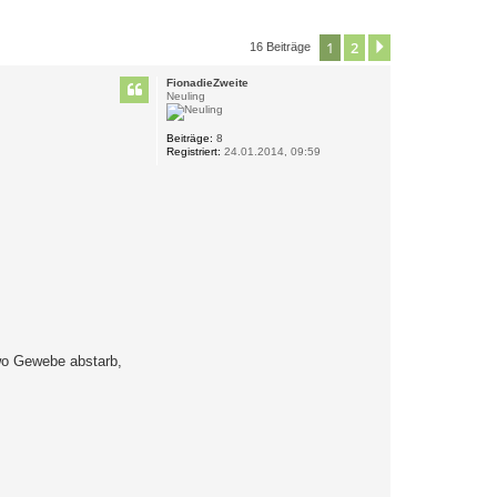
1
2
Nächste
16 Beiträge
FionadieZweite
Neuling
Beiträge:
8
Registriert:
24.01.2014, 09:59
wo Gewebe abstarb,