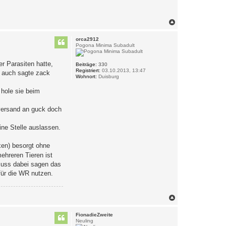
N
a
c
orca2912
h
Pogona Minima Subadult
o
b
er Parasiten hatte,
e
Beiträge:
330
Registriert:
03.10.2013, 13:47
n
s auch sagte zack
Wohnort:
Duisburg
 hole sie beim
eversand an guck doch
ne Stelle auslassen.
xen) besorgt ohne
ehreren Tieren ist
 muss dabei sagen das
für die WR nutzen.
N
a
c
FionadieZweite
h
Neuling
o