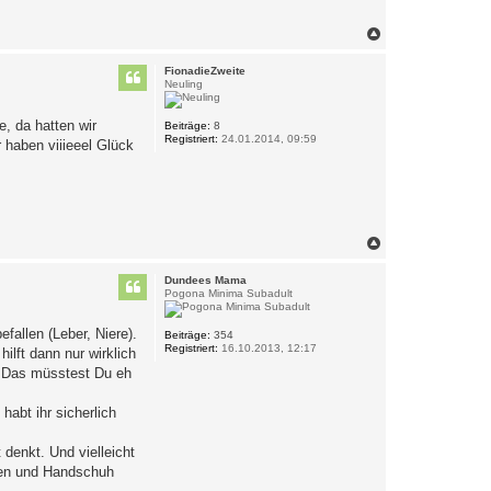
N
a
c
FionadieZweite
h
Neuling
o
b
, da hatten wir
e
Beiträge:
8
Registriert:
24.01.2014, 09:59
n
 haben viiieeel Glück
N
a
c
Dundees Mama
h
Pogona Minima Subadult
o
b
fallen (Leber, Niere).
e
Beiträge:
354
Registriert:
16.10.2013, 12:17
n
ilft dann nur wirklich
n. Das müsstest Du eh
habt ihr sicherlich
denkt. Und vielleicht
men und Handschuh