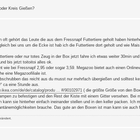
 oder Kreis Gießen?
n oft gehört das Leute die aus dem Fressnapf Futtertiere geholt haben hinterh
eich bei uns um die Ecke ist hab ich die Futtertiere dort geholt und wie Mai
ertiere oder nur totes Zeug in der Box jetzt fahre ich etwas weiter 30min und
 bis jetzt toitoitoi alles ok.
cht wie bei Fressnapf 2,95 oder sogar 3,59. Megazoo bietet auch einen Onlin
e eine Megazoofiliale ist.
schrubben das reicht aus du musst nur mehrfach übergießen und solltest kei
° ca eine Stunde aus.
w.ikea.com/de/de/catalog/produ ... #/90102971
( die größte Größe von den Bo
Lampen zu befestigen und den Rest der Kiste mit einem Gitter versehen. Bei m
n kann sie hinterher einfach ineinander stellen und in den keller packen. Ich
arantänemöglichkeiten brauche. Das gute an den Boxen ist man kann sie auch 
eändert.