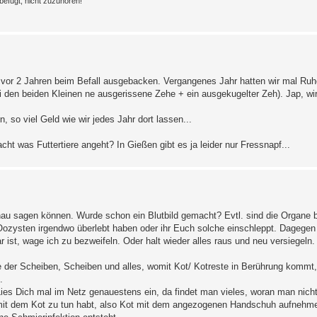
befugt, nicht zuzuhören!
 vor 2 Jahren beim Befall ausgebacken. Vergangenes Jahr hatten wir mal Ruhe
 den beiden Kleinen ne ausgerissene Zehe + ein ausgekugelter Zeh). Jap, wir
so viel Geld wie wir jedes Jahr dort lassen...
t was Futtertiere angeht? In Gießen gibt es ja leider nur Fressnapf...
au sagen können. Wurde schon ein Blutbild gemacht? Evtl. sind die Organe be
Oozysten irgendwo überlebt haben oder ihr Euch solche einschleppt. Dagegen h
 ist, wage ich zu bezweifeln. Oder halt wieder alles raus und neu versiegel
fe der Scheiben, Scheiben und alles, womit Kot/ Kotreste in Berührung kommt, 
.
 Dich mal im Netz genauestens ein, da findet man vieles, woran man nicht 
r mit dem Kot zu tun habt, also Kot mit dem angezogenen Handschuh aufneh