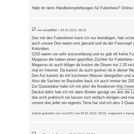
Habt ihr denn Händlerempfehlungen für Futtertiere? Online
B
von
orca2912
»
29.01.2014, 09:31
e
i
Das mit den Futtertieren kann ich nur bestätigen, hab scho
t
auch unsere Drei waren erst gesund und da der Fressnapf gl
r
a
Kokzidien.
g
GSD waren sie sehr unzuverlässig und es gab oft keine Futt
Megazoo die haben einen geprüften Züchter für Futtertiere und
Megazoo ist auch billiger da kosten die Dosen nur 2.20 ni
mal im Internet. Da kannst du auch gucken ob in deiner Näh
Den Ast kannst du mit kochenen Wasser übergießen und ab
Also die Sachen im Backofen back ich auch immer bei 200
Zur Quarantäne habe ich mir jetzt die Ikeaboxen
http://ww
Deckel dafür hab ich mir dann Bretter gesägt um dort die 
das echt praktisch sie lassen sich einfach reinigen und ma
unsere drei jeder ein eigenes Terra hat und ich also 3 Qu
Zuletzt geändert von
orca2912
am 29.01.2014, 09:32, insgesamt 1-mal g
B