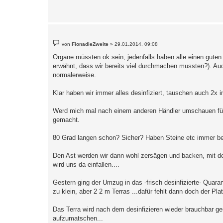
B
von
FionadieZweite
»
29.01.2014, 09:08
e
i
Organe müssten ok sein, jedenfalls haben alle einen guten
t
erwähnt, dass wir bereits viel durchmachen mussten?). Auc
r
a
normalerweise.
g
Klar haben wir immer alles desinfiziert, tauschen auch 2x 
Werd mich mal nach einem anderen Händler umschauen für Fu
gemacht.
80 Grad langen schon? Sicher? Haben Steine etc immer be
Den Ast werden wir dann wohl zersägen und backen, mit d
wird uns da einfallen....
Gestern ging der Umzug in das -frisch desinfizierte- Quara
zu klein, aber 2 2 m Terras ...dafür fehlt dann doch der Pla
Das Terra wird nach dem desinfizieren wieder brauchbar g
aufzumatschen...