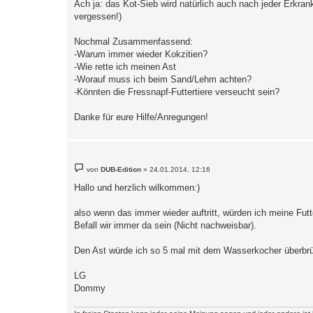
Ach ja: das Kot-Sieb wird natürlich auch nach jeder Erkra
vergessen!)
Nochmal Zusammenfassend:
-Warum immer wieder Kokzitien?
-Wie rette ich meinen Ast
-Worauf muss ich beim Sand/Lehm achten?
-Könnten die Fressnapf-Futtertiere verseucht sein?
Danke für eure Hilfe/Anregungen!
B
von
DUB-Edition
»
24.01.2014, 12:16
e
i
Hallo und herzlich wilkommen:)
t
r
a
also wenn das immer wieder auftritt, würden ich meine Fut
g
Befall wir immer da sein (Nicht nachweisbar).
Den Ast würde ich so 5 mal mit dem Wasserkocher überbrüh
LG
Dommy