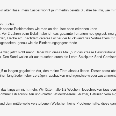
in alter Hase, mein Casper wohnt ja immerhin bereits 8 Jahre bei mir, wie mir
en. Juchu.
 wir andere Problemchen wie man an der Liste oben erkennen kann.
t: Vor 2 Jahren beim Befall habe ich das gesamte Terrarium neu gegipst, neu 
Boden, Decke etc, nachdem diverse Löcher der Rückwand des Vorbesitzers mit
usgebacken, genau wie die Einrichtungsgegenstände.
os war, jetzt nicht mehr. Daher wird dieses Mal „nur“ das krasse Desinfektion
ln. Den Sand wollen wir austauschen durch ein Lehm-Spielplatz-Sand-Gemisch.
5 m langen gegabelten Ast, den meine Tiere absolut lieben. Dieser passt aber 
prühen langt?oder lieber zersägen, ausbacken und irgendwie wieder zusammen
h das langsam nicht mehr. Wir füttern alle 1-2 Wochen Heuschrecken (aus de
ommer Hibiscusblüten und -blätter, Wilderdbeeren+ -blätter, Petunien vom e
und dem mittlerweile verstorbenen Weibchen keine Probleme hatte, diese ga