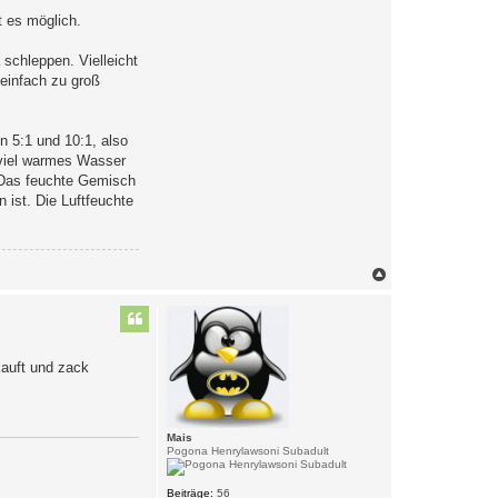
t es möglich.
 schleppen. Vielleicht
 einfach zu groß
n 5:1 und 10:1, also
 viel warmes Wasser
 Das feuchte Gemisch
 ist. Die Luftfeuchte
N
a
c
h
o
b
kauft und zack
e
n
Mais
Pogona Henrylawsoni Subadult
Beiträge:
56