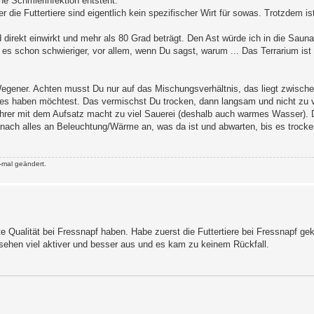
ne Schmierinfektion entsteht.
 die Futtertiere sind eigentlich kein spezifischer Wirt für sowas. Trotzdem is
nd direkt einwirkt und mehr als 80 Grad beträgt. Den Ast würde ich in die Sauna
 es schon schwieriger, vor allem, wenn Du sagst, warum ... Das Terrarium ist
egener. Achten musst Du nur auf das Mischungsverhältnis, das liegt zwische
u es haben möchtest. Das vermischst Du trocken, dann langsam und nicht zu
hrer mit dem Aufsatz macht zu viel Sauerei (deshalb auch warmes Wasser).
anach alles an Beleuchtung/Wärme an, was da ist und abwarten, bis es trocken
-mal geändert.
te Qualität bei Fressnapf haben. Habe zuerst die Futtertiere bei Fressnapf ge
sehen viel aktiver und besser aus und es kam zu keinem Rückfall.