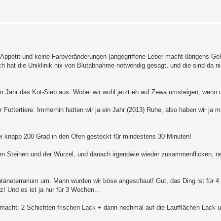
 Appetit und keine Farbveränderungen (angegriffene Leber macht übrigens Ge
h hat die Uniklinik nix von Blutabnahme notwendig gesagt, und die sind da ni
im Jahr das Kot-Sieb aus. Wobei wir wohl jetzt eh auf Zewa umsteigen, wenn d
ttertiere. Immerhin hatten wir ja ein Jahr (2013) Ruhe, also haben wir ja ma
i knapp 200 Grad in den Ofen gesteckt für mindestens 30 Minuten!
en Steinen und der Wurzel, und danach irgendwie wieder zusammenflicken, n
ntäneterrarium um. Mann wurden wir böse angeschaut! Gut, das Ding ist für 4 
tz! Und es ist ja nur für 3 Wochen...
emacht: 2 Schichten frischen Lack + dann nochmal auf die Laufflächen Lack