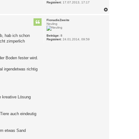
Registriert:
17.07.2013, 17:17
N
a
c
FionadieZweite
h
Neuling
o
b
lb, hab ich schon
e
Beiträge:
8
Registriert:
24.01.2014, 09:59
n
cht zimperlich
er Boden fester wird.
l irgendetwas richtig
e kreative Lösung
Tiere auch eindeutig
 um etwas Sand