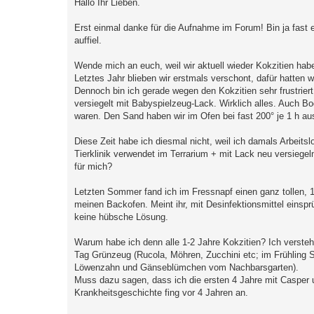
Hallo Ihr Lieben.
Erst einmal danke für die Aufnahme im Forum! Bin ja fast e
auffiel.
Wende mich an euch, weil wir aktuell wieder Kokzitien hab
Letztes Jahr blieben wir erstmals verschont, dafür hatten
Dennoch bin ich gerade wegen den Kokzitien sehr frustrier
versiegelt mit Babyspielzeug-Lack. Wirklich alles. Auch 
waren. Den Sand haben wir im Ofen bei fast 200° je 1 h a
Diese Zeit habe ich diesmal nicht, weil ich damals Arbeitsl
Tierklinik verwendet im Terrarium + mit Lack neu versiege
für mich?
Letzten Sommer fand ich im Fressnapf einen ganz tollen, 1,
meinen Backofen. Meint ihr, mit Desinfektionsmittel eins
keine hübsche Lösung.
Warum habe ich denn alle 1-2 Jahre Kokzitien? Ich verste
Tag Grünzeug (Rucola, Möhren, Zucchini etc; im Frühling S
Löwenzahn und Gänseblümchen vom Nachbarsgarten).
Muss dazu sagen, dass ich die ersten 4 Jahre mit Casper 
Krankheitsgeschichte fing vor 4 Jahren an.