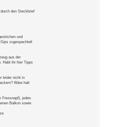
 durch den Steckbrief
gestrichen und
 Gips zugespachtelt
szeug aus der
 Habt ihr hier Tipps
leider nicht in
tackern? Wäre halt
m Fressnapf), jeden
igenen Balkon sowie
nze