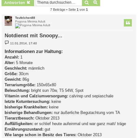
Suche
Erweiterte Suche
Antworten
7 Beiträge • Seite
1
von
1
Teufelchen88
Pogona Minima Adult
Notdienst mit Snoopy...
B
11.01.2014, 17:40
e
i
Informationen zur Haltung:
t
Anzahl:
r
1
a
Alter:
5 Monate
g
Geschlecht:
männlich
Größe:
30cm
Gewicht:
86g
Terrariumgröße:
150x65x80
Beleuchtung:
bright sun 70w, T5 54W, Spot
Vitamin und Calziumversorgung:
calvirep und sepiaschale
letzte Kotuntersuchung:
keine
bisherige Krankheiten:
keine
bisherige Behandlungen:
nur äußerliche Begutachtung vom TA
Tierarztbesuch:
Oktober 2013
Auffälligkeiten:
er schlief heute aufeinmal und war ganz matt/ träge
Ernährungszustand:
gut
Wie lange schon in Besitz des Tieres:
Oktober 2013