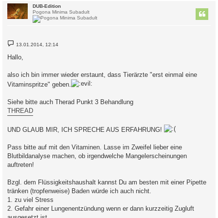
c
DUB-Edition
Pogona Minima Subadult
B
13.01.2014, 12:14
e
i
Hallo,
t
r
a
also ich bin immer wieder erstaunt, dass Tierärzte "erst einmal eine
g
Vitaminspritze" geben.
Siehe bitte auch Therad Punkt 3 Behandlung
THREAD
UND GLAUB MIR, ICH SPRECHE AUS ERFAHRUNG!
Pass bitte auf mit den Vitaminen. Lasse im Zweifel lieber eine
Blutbildanalyse machen, ob irgendwelche Mangelerscheinungen
auftreten!
Bzgl. dem Flüssigkeitshaushalt kannst Du am besten mit einer Pipette
tränken (tropfenweise) Baden würde ich auch nicht.
1. zu viel Stress
2. Gefahr einer Lungenentzündung wenn er dann kurzzeitig Zugluft
ausgesetzt ist.