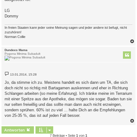
LG
Dommy
In freien Staaten kann jeder seine Meinung sagen und jeder andere ist befugt, nicht
zuzuhören!
Norman Collie
c
Dundees Mama
Pogona Minima Subadult
B
13.01.2014, 15:28
e
i
Jo, da stimme ich zu. Meistens handelt es sich dann um TA, die sich
t
doch nicht so richtig mit Bartagamen auskennen und eher in Richtung
r
a
Schlangen arbeiten (so meine Erfahrung). Ich tränke meine im Terrarium
g
mit einer Spritze aus der Apotheke, das mögen sie sogar. Baden tun sie
nur selten freiwillig und das sollte man dann auch nicht erzwingen,
sondern sprühen. 60% ist zu viel ... halte Dich an die Empfehlungen
von 25-35 %, das ist auf jeden Fall besser.
c
Antworten
7 Beiträge • Seite
1
von
1