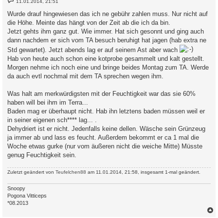
11.01.2014, 21:51
e
i
Wurde drauf hingewiesen das ich ne gebühr zahlen muss. Nur nicht auf
t
die Höhe. Meinte das hängt von der Zeit ab die ich da bin.
r
a
Jetzt gehts ihm ganz gut. Wie immer. Hat sich gesonnt und ging auch
g
dann nachdem er sich vom TA besuch beruhigt hat jagen (hab extra ne
Std gewartet). Jetzt abends lag er auf seinem Ast aber wach
Hab von heute auch schon eine kotprobe gesammelt und kalt gestellt.
Morgen nehme ich noch eine und bringe beides Montag zum TA. Werde
da auch evtl nochmal mit dem TA sprechen wegen ihm.
Was halt am merkwürdigsten mit der Feuchtigkeit war das sie 60%
haben will bei ihm im Terra...
Baden mag er überhaupt nicht. Hab ihn letztens baden müssen weil er
in seiner eigenen sch**** lag... .
Dehydriert ist er nicht. Jedenfalls keine dellen. Wäsche sein Grünzeug
ja immer ab und lass es feucht. Außerdem bekommt er ca 1 mal die
Woche etwas gurke (nur vom äußeren nicht die weiche Mitte) Müsste
genug Feuchtigkeit sein.
Zuletzt geändert von
Teufelchen88
am 11.01.2014, 21:58, insgesamt 1-mal geändert.
Snoopy
Pogona Vitticeps
*08.2013