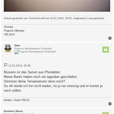
Zuletzt geändert von
Teufelchen88
am 11.01.2014, 18:01, insgesamt 1-mal geändert.
Snoopy
Pogona Vitticeps
*08.2013
c
Mais
Pogona Henrylawsoni Subadult
B
11.01.2014, 20:36
e
i
Bioserin ist das Serum aus Pferdeblut.
t
Meine Bartis haben noch nie tagsüber geschlafen.
r
a
Stimmen deine Temperaturen denn noch?
g
So oft würde ich ihn nicht baden, ist ja nur stressig und er kostet ja
noch selbst.
Kimba + Kami *05/13
c
Dundees Mama