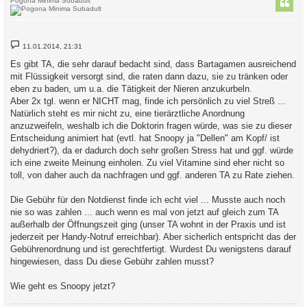
Pogona Minima Subadult
B
11.01.2014, 21:31
e
i
Es gibt TA, die sehr darauf bedacht sind, dass Bartagamen ausreichend
t
mit Flüssigkeit versorgt sind, die raten dann dazu, sie zu tränken oder
r
a
eben zu baden, um u.a. die Tätigkeit der Nieren anzukurbeln.
g
Aber 2x tgl. wenn er NICHT mag, finde ich persönlich zu viel Streß ...
Natürlich steht es mir nicht zu, eine tierärztliche Anordnung
anzuzweifeln, weshalb ich die Doktorin fragen würde, was sie zu dieser
Entscheidung animiert hat (evtl. hat Snoopy ja "Dellen" am Kopf/ ist
dehydriert?), da er dadurch doch sehr großen Stress hat und ggf. würde
ich eine zweite Meinung einholen. Zu viel Vitamine sind eher nicht so
toll, von daher auch da nachfragen und ggf. anderen TA zu Rate ziehen.
Die Gebühr für den Notdienst finde ich echt viel ... Musste auch noch
nie so was zahlen ... auch wenn es mal von jetzt auf gleich zum TA
außerhalb der Öffnungszeit ging (unser TA wohnt in der Praxis und ist
jederzeit per Handy-Notruf erreichbar). Aber sicherlich entspricht das der
Gebührenordnung und ist gerechtfertigt. Wurdest Du wenigstens darauf
hingewiesen, dass Du diese Gebühr zahlen musst?
Wie geht es Snoopy jetzt?