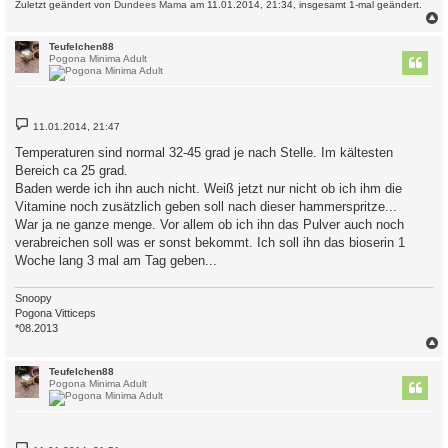
Zuletzt geändert von
Dundees Mama
am 11.01.2014, 21:34, insgesamt 1-mal geändert.
c
Teufelchen88
Pogona Minima Adult
B
11.01.2014, 21:47
e
i
Temperaturen sind normal 32-45 grad je nach Stelle. Im kältesten
t
Bereich ca 25 grad.
r
a
Baden werde ich ihn auch nicht. Weiß jetzt nur nicht ob ich ihm die
g
Vitamine noch zusätzlich geben soll nach dieser hammerspritze...
War ja ne ganze menge. Vor allem ob ich ihn das Pulver auch noch
verabreichen soll was er sonst bekommt. Ich soll ihn das bioserin 1
Woche lang 3 mal am Tag geben...
Snoopy
Pogona Vitticeps
*08.2013
c
Teufelchen88
Pogona Minima Adult
B