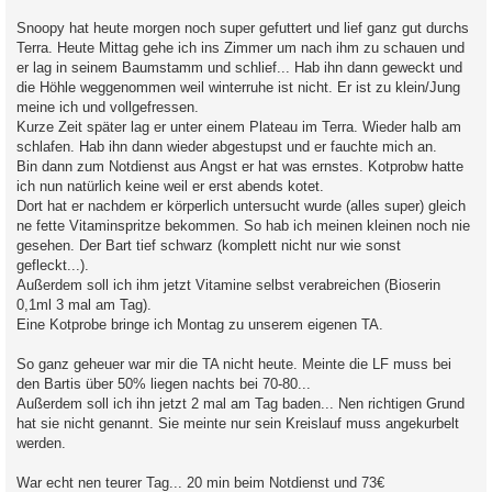
Snoopy hat heute morgen noch super gefuttert und lief ganz gut durchs
Terra. Heute Mittag gehe ich ins Zimmer um nach ihm zu schauen und
er lag in seinem Baumstamm und schlief... Hab ihn dann geweckt und
die Höhle weggenommen weil winterruhe ist nicht. Er ist zu klein/Jung
meine ich und vollgefressen.
Kurze Zeit später lag er unter einem Plateau im Terra. Wieder halb am
schlafen. Hab ihn dann wieder abgestupst und er fauchte mich an.
Bin dann zum Notdienst aus Angst er hat was ernstes. Kotprobw hatte
ich nun natürlich keine weil er erst abends kotet.
Dort hat er nachdem er körperlich untersucht wurde (alles super) gleich
ne fette Vitaminspritze bekommen. So hab ich meinen kleinen noch nie
gesehen. Der Bart tief schwarz (komplett nicht nur wie sonst
gefleckt...).
Außerdem soll ich ihm jetzt Vitamine selbst verabreichen (Bioserin
0,1ml 3 mal am Tag).
Eine Kotprobe bringe ich Montag zu unserem eigenen TA.
So ganz geheuer war mir die TA nicht heute. Meinte die LF muss bei
den Bartis über 50% liegen nachts bei 70-80...
Außerdem soll ich ihn jetzt 2 mal am Tag baden... Nen richtigen Grund
hat sie nicht genannt. Sie meinte nur sein Kreislauf muss angekurbelt
werden.
War echt nen teurer Tag... 20 min beim Notdienst und 73€