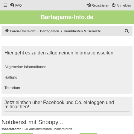
FAQ
Registrieren
Anmelden
Bartagame-Info.de
S
Foren-Übersicht
Bartagamen
Krankheiten & Tierärzte
u
c
Hier geht es zu den allgemeinen Informationsseiten
h
e
Allgemeine Informationen
Haltung
Terrarium
Jetzt einfach über Facebook und Co. einloggen und
mitmachen!
Notdienst mit Snoopy...
Moderatoren:
Co-Administratoren
,
Moderatoren