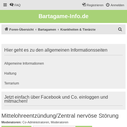
FAQ
Registrieren
Anmelden
Bartagame-Info.de
S
Foren-Übersicht
Bartagamen
Krankheiten & Tierärzte
u
c
Hier geht es zu den allgemeinen Informationsseiten
h
e
Allgemeine Informationen
Haltung
Terrarium
Jetzt einfach über Facebook und Co. einloggen und
mitmachen!
Mittelohreentzündung/Zentral nervöse Störung
Moderatoren:
Co-Administratoren
,
Moderatoren