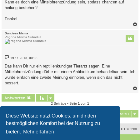
Kann es doch eine Mittelohrentzündung sein, sodass chancen auf
heilung bestehen?
Danke!
c
Dundees Mama
Pogona Minima Subadult
B
19.11.2013, 00:38
e
i
Das kann Dir nur ein reptilienkundiger Tierarzt sagen. Eine
t
Mittelohrentzündung dürfte mit einem Antibiotikum behandelbar sein. Ich
r
a
würde einfach eine zweite Meinung einholen, wenn sich das nicht
g
bessert.
c
Antworten
2 Beiträge • Seite
1
von
1
Gehe zu
Diese Website nutzt Cookies, um dir den
bestmöglichen Komfort bei der Nutzung zu
Alle Zeiten sind
UTC+02:00
bieten.
Mehr erfahren
Powered by
phpBB
® Forum Software © phpBB Limited