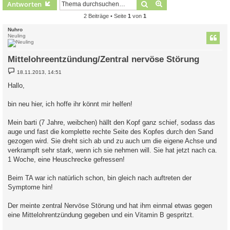
Suche
Erweiterte Suche
Antworten
2 Beiträge • Seite
1
von
1
Nuhro
Neuling
Mittelohreentzündung/Zentral nervöse Störung
B
18.11.2013, 14:51
e
i
Hallo,
t
r
a
bin neu hier, ich hoffe ihr könnt mir helfen!
g
Mein barti (7 Jahre, weibchen) hällt den Kopf ganz schief, sodass das
auge und fast die komplette rechte Seite des Kopfes durch den Sand
gezogen wird. Sie dreht sich ab und zu auch um die eigene Achse und
verkrampft sehr stark, wenn ich sie nehmen will. Sie hat jetzt nach ca.
1 Woche, eine Heuschrecke gefressen!
Beim TA war ich natürlich schon, bin gleich nach auftreten der
Symptome hin!
Der meinte zentral Nervöse Störung und hat ihm einmal etwas gegen
eine Mittelohrentzündung gegeben und ein Vitamin B gespritzt.