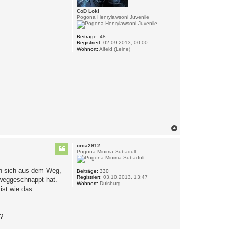
CoD Loki
Pogona Henrylawsoni Juvenile
Beiträge:
48
Registriert:
02.09.2013, 00:00
Wohnort:
Alfeld (Leine)
N
a
c
orca2912
h
Pogona Minima Subadult
o
b
en sich aus dem Weg,
e
Beiträge:
330
Registriert:
03.10.2013, 13:47
n
 weggeschnappt hat.
Wohnort:
Duisburg
ist wie das
t?