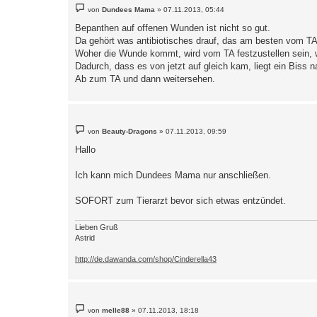
B
von
Dundees Mama
»
07.11.2013, 05:44
e
i
Bepanthen auf offenen Wunden ist nicht so gut.
t
Da gehört was antibiotisches drauf, das am besten vom TA
r
a
Woher die Wunde kommt, wird vom TA festzustellen sein, 
g
Dadurch, dass es von jetzt auf gleich kam, liegt ein Biss
Ab zum TA und dann weitersehen.
B
von
Beauty-Dragons
»
07.11.2013, 09:59
e
i
Hallo
t
r
a
Ich kann mich Dundees Mama nur anschließen.
g
SOFORT zum Tierarzt bevor sich etwas entzündet.
Lieben Gruß
Astrid
http://de.dawanda.com/shop/Cinderella43
B
von
melle88
»
07.11.2013, 18:18
e