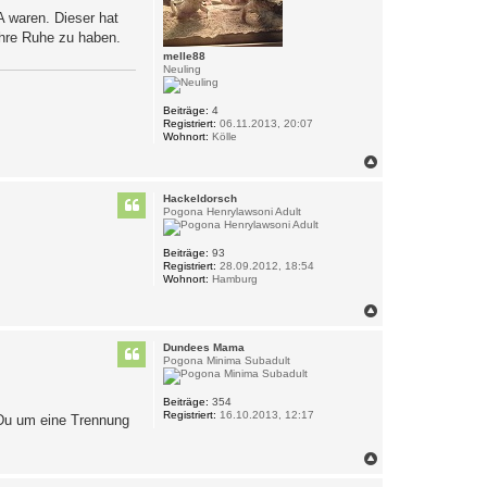
b
e
A waren. Dieser hat
e
n
n
ihre Ruhe zu haben.
v
o
melle88
n
Neuling
B
e
a
Beiträge:
4
u
Registriert:
06.11.2013, 20:07
t
Wohnort:
Kölle
y
-
N
D
a
r
c
a
Hackeldorsch
h
g
Pogona Henrylawsoni Adult
o
o
n
b
s
e
Beiträge:
93
Registriert:
28.09.2012, 18:54
n
Wohnort:
Hamburg
N
a
c
Dundees Mama
h
Pogona Minima Subadult
o
b
e
Beiträge:
354
Registriert:
16.10.2013, 12:17
n
 Du um eine Trennung
N
a