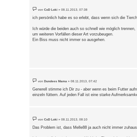
B
von
CoD Loki
»
08.11.2013, 07:38
e
i
ich persönlich habe es so erlebt, dass wenn sich die Tierc
t
r
a
Ich würde die beiden auch so schnell wie möglich trennen,
g
um weiteren Vorfällen dieser Art vorzubeugen.
Ein Biss muss nicht immer so ausgehen.
B
von
Dundees Mama
»
08.11.2013, 07:42
e
i
Generell stimme ich Dir zu - aber wenn es beim Futter a
t
einzeln füttern. Auf jeden Fall ist eine starke Aufmerksa
r
a
g
B
von
CoD Loki
»
08.11.2013, 08:10
e
i
Das Problem ist, dass Melle88 ja auch nicht immer zuhau
t
r
a