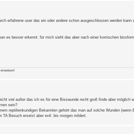
urch erfahrene user das ein oder andere schon ausgeschlossen werden kann z.
 man es besser erkennt. für mich sieht das aber nach einer komischen bissfo
n erweisen!
nicht viel außer das ich es für eine Bisswunde recht groß finde aber möglich 
mmen sein?
einem reptilienkundigen Bekannten gehört das man auf solche Wunden (wenn B
 TA Besuch ersetzt aber evtl. bis morgen mildert.