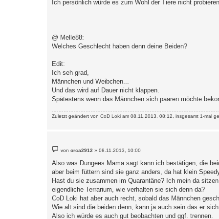
Ich persönlich würde es zum Wohl der Tiere nicht probiere
g
@ Melle88:
Welches Geschlecht haben denn deine Beiden?
Edit:
Ich seh grad,
Männchen und Weibchen...
Und das wird auf Dauer nicht klappen.
Spätestens wenn das Männchen sich paaren möchte bekom
Zuletzt geändert von
CoD Loki
am 08.11.2013, 08:12, insgesamt 1-mal ge
B
von
orca2912
»
08.11.2013, 10:00
e
i
Also was Dungees Mama sagt kann ich bestätigen, die bei
t
aber beim füttern sind sie ganz anders, da hat klein Spe
r
a
Hast du sie zusammen im Quarantäne? Ich mein da sitzen s
g
eigendliche Terrarium, wie verhalten sie sich denn da?
CoD Loki hat aber auch recht, sobald das Männchen geschle
Wie alt sind die beiden denn, kann ja auch sein das er sic
Also ich würde es auch gut beobachten und ggf. trennen.