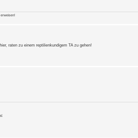
n erweisen!
e hier, raten zu einem reptilienkundigem TA zu gehen!
n!