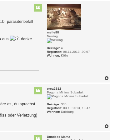
a
c
k
h
t
o
d
a
b
t
b. parasitenbefall
e
e
n
n
v
melle88
o
Neuling
rm aus
danke
n
P
h
Beiträge:
4
o
Registriert:
06.11.2013, 20:07
e
Wohnort:
Kölle
n
i
x
N
a
c
orca2912
h
Pogona Minima Subadult
o
b
wäre es, du sprachst
e
Beiträge:
330
Registriert:
03.10.2013, 13:47
n
Wohnort:
Duisburg
iss oder Verletzung)
N
a
c
Dundees Mama
h