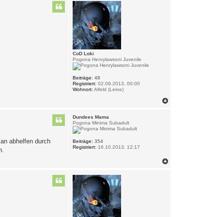
c
h
o
b
e
n
CoD Loki
Pogona Henrylawsoni Juvenile
Beiträge:
48
Registriert:
02.09.2013, 00:00
Wohnort:
Alfeld (Leine)
N
a
c
Dundees Mama
h
Pogona Minima Subadult
o
b
an abhelfen durch
e
Beiträge:
354
Registriert:
16.10.2013, 12:17
n
n.
N
a
c
h
o
b
e
n