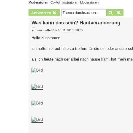
Moderatoren:
Co-Administratoren
,
Moderatoren
Suche
Erweit
Antworten
Was kann das sein? Hautveränderung
B
von
melle88
»
06.11.2013, 20:39
e
i
Hallo zusammen.
t
r
a
ich hoffe hier auf hilfe zu treffen. für die ein oder andere 
g
als ich heute nach der arbei nach hause kam, hat mein mä