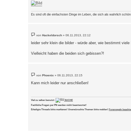
Es sind oft die einfachsten Dinge im Leben, die sich als wahrlich schö
B
von
Hackeldorsch
»
06.11.2013, 22:12
e
i
leider sehr klein die bilder - würde aber, wie bestimmt viel
t
r
a
Vielleicht haben die beiden sich gebissen?!
g
B
von
Phoenix
»
06.11.2013, 22:15
e
i
Kann mich leider nur anschließen!
t
r
a
g
Viel zu selten benutzt:
SUCHE
Fachliche Fragen per PN werden nicht beantwortet!
Erledigte Threads bitte markieren! Unerwünschte Themen bitte melden!
Forenregeln beachte