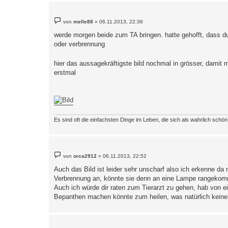
B
von
melle88
»
06.11.2013, 22:36
e
i
werde morgen beide zum TA bringen. hatte gehofft, dass d
t
oder verbrennung
r
a
g
hier das aussagekräftigste bild nochmal in grösser, damit
erstmal
Es sind oft die einfachsten Dinge im Leben, die sich als wahrlich schö
B
von
orca2912
»
06.11.2013, 22:52
e
i
Auch das Bild ist leider sehr unscharf also ich erkenne da 
t
Verbrennung an, könnte sie denn an eine Lampe rangeko
r
a
Auch ich würde dir raten zum Tierarzt zu gehen, hab von 
g
Bepanthen machen könnte zum heilen, was natürlich keinen