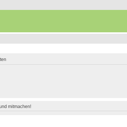
iten
 und mitmachen!