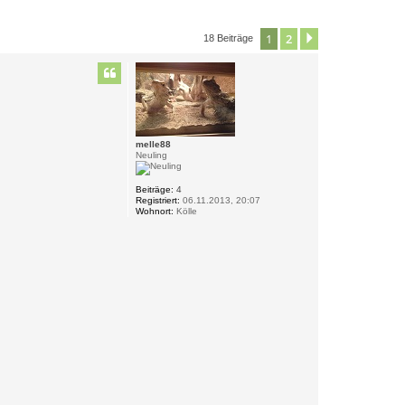
1
2
Nächste
18 Beiträge
melle88
Neuling
Beiträge:
4
Registriert:
06.11.2013, 20:07
Wohnort:
Kölle