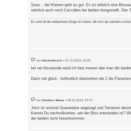
i
Sooo... der Kleinen geht es gut. Es ist wirklich eine Biss
t
nämlich auch noch Coccidien bei beiden festgestellt. Den 
r
a
g
Es sind oft die einfachsten Dinge im Leben, die sich als wahrlich schö
B
von
Hackeldorsch
»
07.11.2013, 21:05
e
i
bei ner bisswunde würd ich fast meinen das man die beide
t
r
a
Dann viel glück - hoffentlich überstehen die 2 die Parasite
g
B
von
Dundees Mama
»
08.11.2013, 07:07
e
i
Jetzt ist erstmal Quarantäne angesagt und Terrarium desinf
t
Kannst Du nachvollziehen, wie der Biss entstanden ist? Wa
r
a
der beiden nicht herumkommen.
g