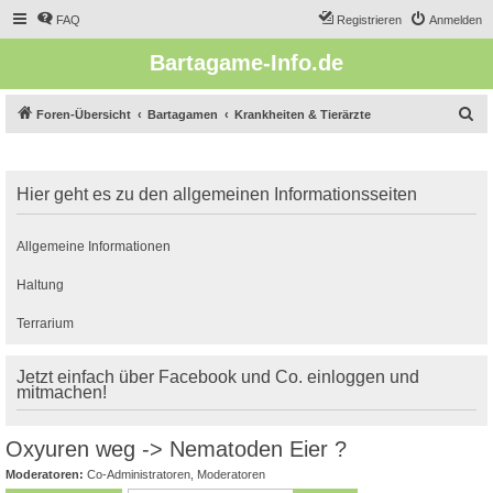
FAQ
Registrieren
Anmelden
Bartagame-Info.de
S
Foren-Übersicht
Bartagamen
Krankheiten & Tierärzte
u
c
Hier geht es zu den allgemeinen Informationsseiten
h
e
Allgemeine Informationen
Haltung
Terrarium
Jetzt einfach über Facebook und Co. einloggen und
mitmachen!
Oxyuren weg -> Nematoden Eier ?
Moderatoren:
Co-Administratoren
,
Moderatoren