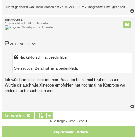
Zuletzt geändert von
Hackeldorsch
am 25.10.2013, 21:57, insgesamt 1-mal geändert.
c
Tommy6551
Pogona Microlepidota Juvenile
B
26.10.2013, 21:22
e
i
t
r
Hackeldorsch hat geschrieben:
a
g
Sie sagt der Befall ist nicht bedenklich.
Ich würde meine Tiere mit nen Parasitenbefall nicht ruhen lassen.
Würde dir auch wie Xineobe empfohlen hat nochmal ne Kotprobe wo
anderes untersuchen lassen.
...
c
Antworten
4 Beiträge • Seite
1
von
1
Vergleichbare Themen