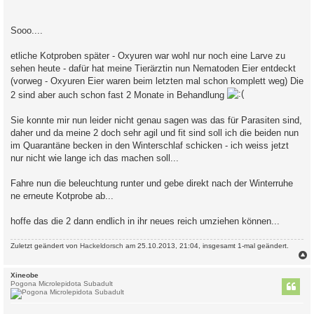
Sooo....
etliche Kotproben später - Oxyuren war wohl nur noch eine Larve zu
sehen heute - dafür hat meine Tierärztin nun Nematoden Eier entdeckt
(vorweg - Oxyuren Eier waren beim letzten mal schon komplett weg) Die
2 sind aber auch schon fast 2 Monate in Behandlung
Sie konnte mir nun leider nicht genau sagen was das für Parasiten sind,
daher und da meine 2 doch sehr agil und fit sind soll ich die beiden nun
im Quarantäne becken in den Winterschlaf schicken - ich weiss jetzt
nur nicht wie lange ich das machen soll...
Fahre nun die beleuchtung runter und gebe direkt nach der Winterruhe
ne erneute Kotprobe ab...
hoffe das die 2 dann endlich in ihr neues reich umziehen können...
Zuletzt geändert von
Hackeldorsch
am 25.10.2013, 21:04, insgesamt 1-mal geändert.
c
Xineobe
Pogona Microlepidota Subadult