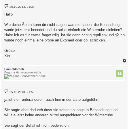
B
25.10.2013, 21:38
e
i
Hallo
t
r
a
Wie deine Ärztin kann dir nicht sagen was sie haben, die Behandlung
g
wurde jetzt erst beendet und du solslt einfach die Winterruhe einleiten?
Halte ich es für etwas fragwürdig. ist sie denn richtig reptilienkundig? ich
würde noch einmal eine probe an Exomed oder co. schicken.
Grüße
Xin
c
Hackeldorsch
Pogona Henrylawsoni Adult
B
25.10.2013, 21:53
e
i
ja ist sie - unteranderem auch hier in der Liste aufgeführt.
t
r
a
Sie sagte aber dadurch dass sie schon so lange in Behandlung sind,
g
will sie jetzt keine anderen Mittel ausprobieren vor der Winterruhe...
Sie sagt der Befall ist nicht bedenklich.