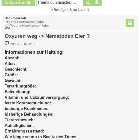
Suche
Erweiterte Suche
Antworten
4 Beiträge • Seite
1
von
1
Hackeldorsch
Pogona Henrylawsoni Adult
Oxyuren weg -> Nematoden Eier ?
B
25.10.2013, 21:03
e
i
Informationen zur Haltung:
t
Anzahl:
r
a
Alter:
g
Geschlecht:
Größe:
Gewicht:
Terrariumgröße:
Beleuchtung:
Vitamin und Calziumversorgung:
letzte Kotuntersuchung:
bisherige Krankheiten:
bisherige Behandlungen:
Tierarztbesuch:
Auffälligkeiten:
Ernährungszustand:
Wie lange schon in Besitz des Tieres: