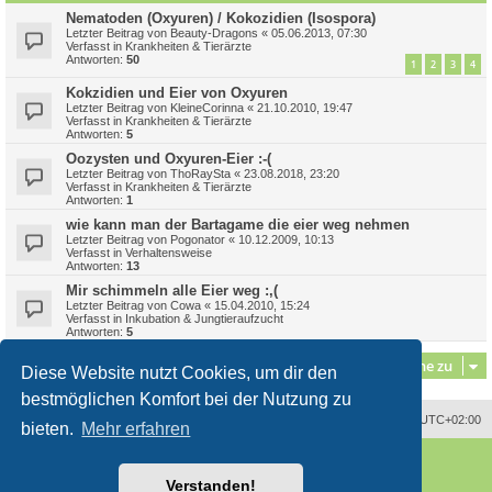
Nematoden (Oxyuren) / Kokozidien (Isospora)
Letzter Beitrag von
Beauty-Dragons
«
05.06.2013, 07:30
Verfasst in
Krankheiten & Tierärzte
Antworten:
50
1
2
3
4
Kokzidien und Eier von Oxyuren
Letzter Beitrag von
KleineCorinna
«
21.10.2010, 19:47
Verfasst in
Krankheiten & Tierärzte
Antworten:
5
Oozysten und Oxyuren-Eier :-(
Letzter Beitrag von
ThoRaySta
«
23.08.2018, 23:20
Verfasst in
Krankheiten & Tierärzte
Antworten:
1
wie kann man der Bartagame die eier weg nehmen
Letzter Beitrag von
Pogonator
«
10.12.2009, 10:13
Verfasst in
Verhaltensweise
Antworten:
13
Mir schimmeln alle Eier weg :,(
Letzter Beitrag von
Cowa
«
15.04.2010, 15:24
Verfasst in
Inkubation & Jungtieraufzucht
Antworten:
5
Gehe zu
Diese Website nutzt Cookies, um dir den
bestmöglichen Komfort bei der Nutzung zu
Alle Zeiten sind
UTC+02:00
bieten.
Mehr erfahren
Powered by
phpBB
® Forum Software © phpBB Limited
Deutsche Übersetzung durch
phpBB.de
Verstanden!
Style
proflat
von ©
Mazeltof
2017