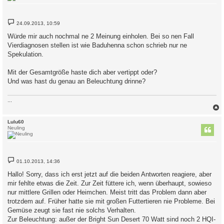
B
24.09.2013, 10:59
e
i
Würde mir auch nochmal ne 2 Meinung einholen. Bei so nen Fall
t
Vierdiagnosen stellen ist wie Baduhenna schon schrieb nur ne
r
a
Spekulation.
g
Mit der Gesamtgröße haste dich aber vertippt oder?
Und was hast du genau an Beleuchtung drinne?
...
c
Lulu60
Neuling
B
01.10.2013, 14:36
e
i
Hallo! Sorry, dass ich erst jetzt auf die beiden Antworten reagiere, aber
t
mir fehlte etwas die Zeit. Zur Zeit füttere ich, wenn überhaupt, sowieso
r
a
nur mittlere Grillen oder Heimchen. Meist tritt das Problem dann aber
g
trotzdem auf. Früher hatte sie mit großen Futtertieren nie Probleme. Bei
Gemüse zeugt sie fast nie solchs Verhalten.
Zur Beleuchtung: außer der Bright Sun Desert 70 Watt sind noch 2 HQI-