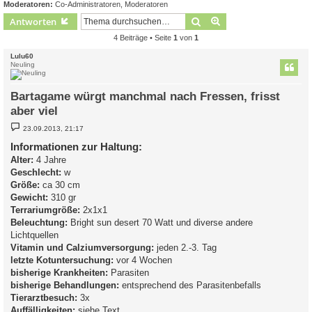
Moderatoren:
Co-Administratoren
,
Moderatoren
Suche
Erweiterte Suche
Antworten
4 Beiträge • Seite
1
von
1
Lulu60
Neuling
Bartagame würgt manchmal nach Fressen, frisst
aber viel
B
23.09.2013, 21:17
e
i
Informationen zur Haltung:
t
Alter:
r
4 Jahre
a
Geschlecht:
w
g
Größe:
ca 30 cm
Gewicht:
310 gr
Terrariumgröße:
2x1x1
Beleuchtung:
Bright sun desert 70 Watt und diverse andere
Lichtquellen
Vitamin und Calziumversorgung:
jeden 2.-3. Tag
letzte Kotuntersuchung:
vor 4 Wochen
bisherige Krankheiten:
Parasiten
bisherige Behandlungen:
entsprechend des Parasitenbefalls
Tierarztbesuch:
3x
Auffälligkeiten:
siehe Text