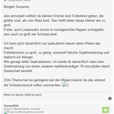
24.09.2013, 06:41
e
i
Morgen Susanne,
t
r
a
also prinzipiell solltest du deinem Krümel kein Futtertiere geben, die
g
größer sind, als sein Maul breit. Das heißt lieber etwas kleiner wie zu
groß.
Futter, auch Löwenzahn immer in mundgerechte Happen schnippeln,
also auch so groß wie Schnute breit.
Ich kann jetzt tatsächlich nur spekulieren warum deine Kleine das
macht.
Futterbrocken zu groß, zu gierig, eventuell falsche Suplimentierung und
dadurch ein Mangel.
Wie gesagt wilde Sepkulationen, ich würde dir tatsächlich raten eine
Zweitmeinung von einem anderen reptilienkundigen TA einzuholen damit
Gewissheit besteht.
ZUm Thema hat sie genügend auf den Rippen kannst du das anhand
der Schwanzwurzel selbst ausmachen.
Wenn es faucht, beißt es auch.
c
Tommy6551
Pogona Microlepidota Juvenile