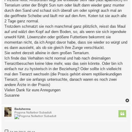
Terrarium unter der Bright Sun rum oder läuft dann wieder ganz munter
durch den Sand und schaut sich überall um oder springt auch mal an
die geöffnete Scheibe und läuft mir auf den Arm. Koten tut sie auch alle
2 Tage ganz normal.
Trotzdem schmatzt sie noch manchmal ganz plötzlich, reisst das Maul
auf und wälzt den Kopf auf dem Boden, so, als wenn sie sich irgendwie
unwohl fühlt. Löwenzahn oder größere Futtertiere bekommt sie
momentan nicht, da ich Angst davor habe, dass sie wieder so würgt und
es dann aussieht, als ob sie gleich ihre Zunge verschluckt.
Sie wohnt derzeit alleine in dem großen Terrarium.
Ich finde das Verhalten nicht normal und hab nach dreimaligen
Tierarztbesuchen keine Idee mehr, was das sein könnte. Oder bin ich
einfach nur zu hysterisch in der Beziehung? Oder sollte ich vielleicht
mal den Tierarzt wechseln (die Praxis gehört einem reptilienkundigen
Tierarzt, der sie anfangs untersuchte, danach waren es noch zwei
andere Ärzte in der Praxis)
Vielen Dank für eure Anregungen
Susanne
c
Baduhenna
Pogona Nullarbor Subadult
B