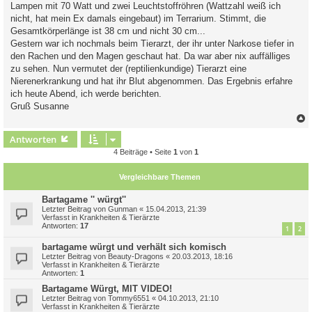
Lampen mit 70 Watt und zwei Leuchtstoffröhren (Wattzahl weiß ich
nicht, hat mein Ex damals eingebaut) im Terrarium. Stimmt, die
Gesamtkörperlänge ist 38 cm und nicht 30 cm...
Gestern war ich nochmals beim Tierarzt, der ihr unter Narkose tiefer in
den Rachen und den Magen geschaut hat. Da war aber nix auffälliges
zu sehen. Nun vermutet der (reptilienkundige) Tierarzt eine
Nierenerkrankung und hat ihr Blut abgenommen. Das Ergebnis erfahre
ich heute Abend, ich werde berichten.
Gruß Susanne
c
Antworten
4 Beiträge • Seite
1
von
1
Vergleichbare Themen
Bartagame '' würgt''
Letzter Beitrag von
Gunman
«
15.04.2013, 21:39
Verfasst in
Krankheiten & Tierärzte
Antworten:
17
1
2
bartagame würgt und verhält sich komisch
Letzter Beitrag von
Beauty-Dragons
«
20.03.2013, 18:16
Verfasst in
Krankheiten & Tierärzte
Antworten:
1
Bartagame Würgt, MIT VIDEO!
Letzter Beitrag von
Tommy6551
«
04.10.2013, 21:10
Verfasst in
Krankheiten & Tierärzte