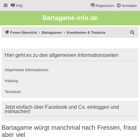
FAQ
Registrieren
Anmelden
Bartagame-Info.de
S
Foren-Übersicht
Bartagamen
Krankheiten & Tierärzte
u
c
Hier geht es zu den allgemeinen Informationsseiten
h
e
Allgemeine Informationen
Haltung
Terrarium
Jetzt einfach über Facebook und Co. einloggen und
mitmachen!
Bartagame würgt manchmal nach Fressen, frisst
aber viel