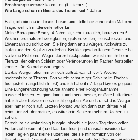
Ernährungszustand:
kaum Fett (lt. Tierarzt )
Wie lange schon in Besitz des Tieres:
seit 4 Jahren
Hallo, ich bin neu in diesem Forum und stelle hier zum ersten Mal eine
Frage, weil ich mittlerweile ratlos bin.
Meine Bartagame Emmy, 4 Jahre alt, sehr zutraulich, hatte vor ca 5
Wochen erstmals Schwierigkeiten, größere Grillen, Heuschrecken und
Löwenzahn zu schlucken. Sie fing dann an zu würgen, rückwärts zu
laufen und den Kopf zu verdrehen. Bei kleingeschnittenem Gemüse hat
sie keine Probleme. Wegen der Schluckproblem war ich mit ihr beim
Tierarzt, der keinen Schleim oder Veränderungen im Rachen feststellen
konnte. Die Kotprobe war negativ.
Da das Würgen aber immer noch auftrat, war ich vor 3 Wochen
nochmals beim Tierarzt. Dort wurde schaumiger Schleim im Rachen
festgestellt ( angeblich Infekt) und ich habe ihr 7 Tage Baycox gegeben.
Eine Lungenentzündung wurde anhand einer Röntgenaufnahme
ausgeschlossen. Es ging dann zunehmend besser, größere Futtertiere
hab ich aber trotzdem noch nicht gegeben. Ab und zu trat das Würgen
aber immer noch auf. Letzten Montag war ich dann zum dritten Mal
beim Tierarzt, der meinte, es wäre kein Schleim mehr im Rachen zu
sehen.
Derzeit ist sie wahnsinnig hungrig, obwohl sie jeden Tag einen vollen
Futternapf bekommt ( und fast leer frisst) und (ausnahmsweise) fast
jeden Tag ein paar kleine Futtertiere, die sie mir förmlich von der
Pinzette reißt. Ansonsten liegt sie entweder sehr faul (fast apathisch) im