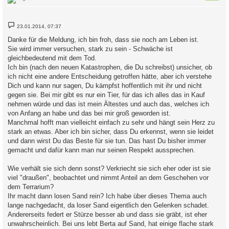
B
23.01.2014, 07:37
e
i
Danke für die Meldung, ich bin froh, dass sie noch am Leben ist.
t
Sie wird immer versuchen, stark zu sein - Schwäche ist
r
a
gleichbedeutend mit dem Tod.
g
Ich bin (nach den neuen Katastrophen, die Du schreibst) unsicher, ob
ich nicht eine andere Entscheidung getroffen hätte, aber ich verstehe
Dich und kann nur sagen, Du kämpfst hoffentlich mit ihr und nicht
gegen sie. Bei mir gibt es nur ein Tier, für das ich alles das in Kauf
nehmen würde und das ist mein Ältestes und auch das, welches ich
von Anfang an habe und das bei mir groß geworden ist.
Manchmal hofft man vielleicht einfach zu sehr und hängt sein Herz zu
stark an etwas. Aber ich bin sicher, dass Du erkennst, wenn sie leidet
und dann wirst Du das Beste für sie tun. Das hast Du bisher immer
gemacht und dafür kann man nur seinen Respekt aussprechen.
Wie verhält sie sich denn sonst? Verkriecht sie sich eher oder ist sie
viel "draußen", beobachtet und nimmt Anteil an dem Geschehen vor
dem Terrarium?
Ihr macht dann losen Sand rein? Ich habe über dieses Thema auch
lange nachgedacht, da loser Sand eigentlich den Gelenken schadet.
Andererseits federt er Stürze besser ab und dass sie gräbt, ist eher
unwahrscheinlich. Bei uns lebt Berta auf Sand, hat einige flache stark