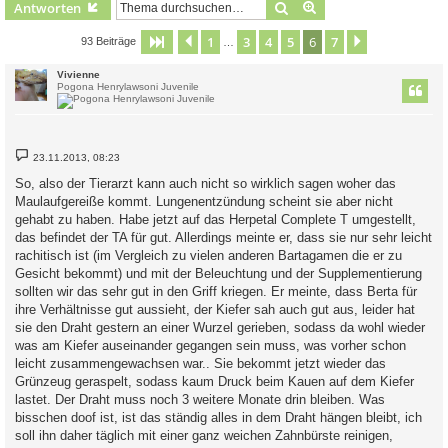
Suche
Erweiterte Suche
Antworten
1
3
4
5
6
7
Seite
6
Vorherige
von
7
Nächste
93 Beiträge
…
Vivienne
Pogona Henrylawsoni Juvenile
B
23.11.2013, 08:23
e
i
So, also der Tierarzt kann auch nicht so wirklich sagen woher das
t
Maulaufgereiße kommt. Lungenentzündung scheint sie aber nicht
r
a
gehabt zu haben. Habe jetzt auf das Herpetal Complete T umgestellt,
g
das befindet der TA für gut. Allerdings meinte er, dass sie nur sehr leicht
rachitisch ist (im Vergleich zu vielen anderen Bartagamen die er zu
Gesicht bekommt) und mit der Beleuchtung und der Supplementierung
sollten wir das sehr gut in den Griff kriegen. Er meinte, dass Berta für
ihre Verhältnisse gut aussieht, der Kiefer sah auch gut aus, leider hat
sie den Draht gestern an einer Wurzel gerieben, sodass da wohl wieder
was am Kiefer auseinander gegangen sein muss, was vorher schon
leicht zusammengewachsen war.. Sie bekommt jetzt wieder das
Grünzeug geraspelt, sodass kaum Druck beim Kauen auf dem Kiefer
lastet. Der Draht muss noch 3 weitere Monate drin bleiben. Was
bisschen doof ist, ist das ständig alles in dem Draht hängen bleibt, ich
soll ihn daher täglich mit einer ganz weichen Zahnbürste reinigen,