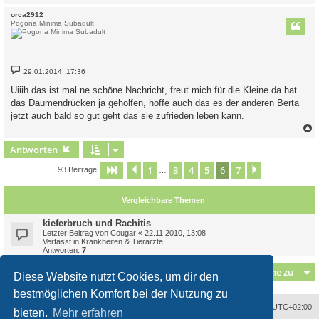
c
orca2912
Pogona Minima Subadult
B
29.01.2014, 17:36
e
i
Uiiih das ist mal ne schöne Nachricht, freut mich für die Kleine da hat
t
das Daumendrücken ja geholfen, hoffe auch das es der anderen Berta
r
a
jetzt auch bald so gut geht das sie zufrieden leben kann.
g
c
Antworten
1
3
4
5
6
7
Seite
6
Vorherige
von
7
Nächste
93 Beiträge
…
Vergleichbare Themen
kieferbruch und Rachitis
Letzter Beitrag von
Cougar
«
22.11.2010, 13:08
Verfasst in
Krankheiten & Tierärzte
Antworten:
7
Gehe zu
Diese Website nutzt Cookies, um dir den
bestmöglichen Komfort bei der Nutzung zu
Alle Zeiten sind
UTC+02:00
bieten.
Mehr erfahren