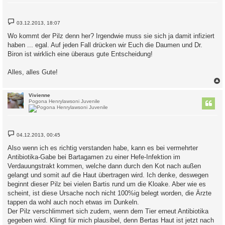
B
03.12.2013, 18:07
e
i
Wo kommt der Pilz denn her? Irgendwie muss sie sich ja damit infiziert
t
haben ... egal. Auf jeden Fall drücken wir Euch die Daumen und Dr.
r
a
Biron ist wirklich eine überaus gute Entscheidung!
g
Alles, alles Gute!
c
Vivienne
Pogona Henrylawsoni Juvenile
B
04.12.2013, 00:45
e
i
Also wenn ich es richtig verstanden habe, kann es bei vermehrter
t
Antibiotika-Gabe bei Bartagamen zu einer Hefe-Infektion im
r
a
Verdauungstrakt kommen, welche dann durch den Kot nach außen
g
gelangt und somit auf die Haut übertragen wird. Ich denke, deswegen
beginnt dieser Pilz bei vielen Bartis rund um die Kloake. Aber wie es
scheint, ist diese Ursache noch nicht 100%ig belegt worden, die Ärzte
tappen da wohl auch noch etwas im Dunkeln.
Der Pilz verschlimmert sich zudem, wenn dem Tier erneut Antibiotika
gegeben wird. Klingt für mich plausibel, denn Bertas Haut ist jetzt nach