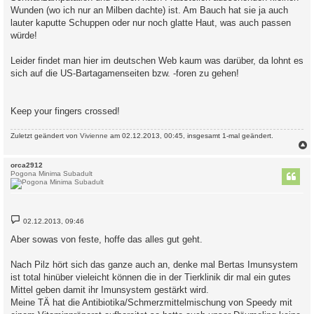
Wunden (wo ich nur an Milben dachte) ist. Am Bauch hat sie ja auch
lauter kaputte Schuppen oder nur noch glatte Haut, was auch passen
würde!
Leider findet man hier im deutschen Web kaum was darüber, da lohnt es
sich auf die US-Bartagamenseiten bzw. -foren zu gehen!
Keep your fingers crossed!
Zuletzt geändert von
Vivienne
am 02.12.2013, 00:45, insgesamt 1-mal geändert.
c
orca2912
Pogona Minima Subadult
B
02.12.2013, 09:46
e
i
Aber sowas von feste, hoffe das alles gut geht.
t
r
a
Nach Pilz hört sich das ganze auch an, denke mal Bertas Imunsystem
g
ist total hinüber vieleicht können die in der Tierklinik dir mal ein gutes
Mittel geben damit ihr Imunsystem gestärkt wird.
Meine TÄ hat die Antibiotika/Schmerzmittelmischung von Speedy mit