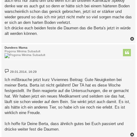
auch erst nur Sand drin und wenn ich an unseren Kamikaze Speedy
denke war es auch gut so denn er hätte sich bei einem härteren Boden
warscheinlich schon das genick gebrochen, jetzt ist er stärker und
wieder gesund so das ich mir jetzt nicht mehr so viel sorgen mache das
er sich an dem harten Boden verletzt.
Ich drücke euch beiden feste die Daumen das die Berta's jetzt in würde
alt werden können.
c
Dundees Mama
Pogona Minima Subadult
B
29.01.2014, 16:29
e
i
Ich mißbrauche jetzt kurz Viviennes Beitrag: Gute Neuigkeiten bei
t
meiner Berta. Berta ist nicht gelähmt! Der TA hat es diese Woche
r
a
festgestellt. Ihr Bein reagierte auf die Untersuchungen, die er gemacht
g
hat. Wir haben jetzt ein neues Medikament und seitdem sie das hat,
läuft sie schon wieder auf dem Bein. Sie winkt jetzt auch damit. Es ist,
als hätte ich ein anderes Tier, so habe ich sie noch nie erlebt. Es ist
wirklich eine Freude.
Ich hoffe für Deine Berta, dass ähnlich gutes bei Euch passiert und
drücke weiter fest die Daumen.