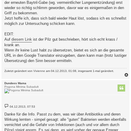
der erneuten Baytril-Gabe (wg. vermeintlicher Lungenentzündung) erst
wieder so richtig schlimm geworden, davor war es einigermaßen in den
Griff zu bekommen.
Jetzt hoffe ich, dass sich bald wieder Haut löst, sodass ich es schnellst
möglich zur Untersuchung schicken kann.
EDIT:
Auf
diesem Link
ist der Pilz gut beschrieben, hört sich echt krass /
krank an.
Wenn ihr keine Lust habt zu übersetzen, bietet es sich an die gesamte
URL in den Google Translator einzugeben, dann kann man (trotz lustiger
Übersetzung) den Sinn besser ermitteln.
Zuletzt geändert von
Vivienne
am 04.12.2013, 01:08, insgesamt 1-mal geändert.
c
Dundees Mama
Pogona Minima Subadult
B
04.12.2013, 07:53
e
i
Danke für die Info. Passt zu dem, was wir über Antibiotika und deren
t
Wirkung lernten - simpel gesagt: alle "guten" Bakterien werden ebenfalls
r
a
vernichtet und die Gefahr von Infektionen (auch und vor allem durch
g
Pilze) steigt enorm. Es sei denn, es wird vorher der genaue Erreger