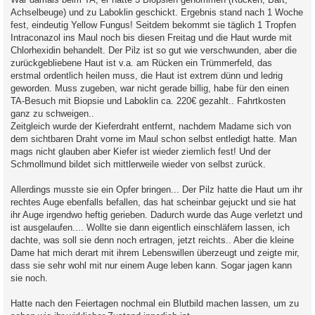
Achselbeuge) und zu Laboklin geschickt. Ergebnis stand nach 1 Woche
fest, eindeutig Yellow Fungus! Seitdem bekommt sie täglich 1 Tropfen
Intraconazol ins Maul noch bis diesen Freitag und die Haut wurde mit
Chlorhexidin behandelt. Der Pilz ist so gut wie verschwunden, aber die
zurückgebliebene Haut ist v.a. am Rücken ein Trümmerfeld, das
erstmal ordentlich heilen muss, die Haut ist extrem dünn und ledrig
geworden. Muss zugeben, war nicht gerade billig, habe für den einen
TA-Besuch mit Biopsie und Laboklin ca. 220€ gezahlt.. Fahrtkosten
ganz zu schweigen..
Zeitgleich wurde der Kieferdraht entfernt, nachdem Madame sich von
dem sichtbaren Draht vorne im Maul schon selbst entledigt hatte. Man
mags nicht glauben aber Kiefer ist wieder ziemlich fest! Und der
Schmollmund bildet sich mittlerweile wieder von selbst zurück.
Allerdings musste sie ein Opfer bringen... Der Pilz hatte die Haut um ihr
rechtes Auge ebenfalls befallen, das hat scheinbar gejuckt und sie hat
ihr Auge irgendwo heftig gerieben. Dadurch wurde das Auge verletzt und
ist ausgelaufen.... Wollte sie dann eigentlich einschläfern lassen, ich
dachte, was soll sie denn noch ertragen, jetzt reichts.. Aber die kleine
Dame hat mich derart mit ihrem Lebenswillen überzeugt und zeigte mir,
dass sie sehr wohl mit nur einem Auge leben kann. Sogar jagen kann
sie noch.
Hatte nach den Feiertagen nochmal ein Blutbild machen lassen, um zu