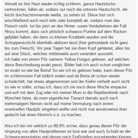
Aktuell ist ihre Haut wieder richtig schlimm, ganze Hautstücke
vertrocknen, fallen ab, sodass nur noch die unterste Hautschicht, die
leicht durchschimmernde weiße, zu sehen ist. Diese löst sich
anschließend auch noch teils oder komplett ab, sodass man das
Fleisch sieht. Ist bis jetzt an den Hinter- sowie Vorderbeinen der Fall.
Hinzu kommt, dass sich plötzlich schwarze Punkte auf dem Rücken
gebildet haben, die dann zu kleinen Knubbeln wurden und die
Schuppenschicht ebenfalls ablösen lässt (hier gottseidank nicht ganz
bis zum Fleisch). Vor paar Tagen hat sie ihren Kopf gehäutet, alles bis
auf eine Stück, welches mittlerweile auch verändert aussieht.
Ich habe von einem Pilz namens Yellow Fungus gelesen, auf welchen
diese Beschreibung exakt passt, Bilder hab ich auch schon verglichen
ist exakt so wie bei Berta! So wie ich es gelesen habe, kann dieser Pilz
im schlimmsten Fall tödlich enden und da Berta eh schon wieder
schwächelt, hat etwas abgenommen und der Kiefer verheilt auch nicht
so wie er sollte, schau ich, dass ich sie noch diese Woche einpacke
und evtl mit dem Zug oder mit meiner Mum in die Reptilienklinik nach
München fahre, da mein eigentlicher Tierarzt damals auch nach
mehrmaligem Nerven nicht auf meine Vermutung nach einem
eventuellen Hautpilz eingehen wollte und nicht mal ansatzweise dran
gedacht hat einen Abstrich o.ä. zu machen.
Also ich bin mir wirklich zu 99,9% sicher, dass genau dieser Pilz der
Ursprung von allen Hautproblemen ist bzw war und auch Schuld an der
Schwanzamputation und diesen nach Fraßstellen aussehenden kleinen