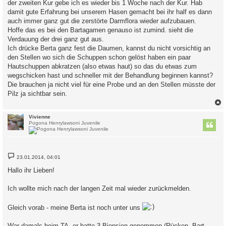
der zweiten Kur gebe ich es wieder bis 1 Woche nach der Kur. Hab
damit gute Erfahrung bei unserem Hasen gemacht bei ihr half es dann
auch immer ganz gut die zerstörte Darmflora wieder aufzubauen.
Hoffe das es bei den Bartagamen genauso ist zumind. sieht die
Verdauung der drei ganz gut aus.
Ich drücke Berta ganz fest die Daumen, kannst du nicht vorsichtig an
den Stellen wo sich die Schuppen schon gelöst haben ein paar
Hautschuppen abkratzen (also etwas haut) so das du etwas zum
wegschicken hast und schneller mit der Behandlung beginnen kannst?
Die brauchen ja nicht viel für eine Probe und an den Stellen müsste der
Pilz ja sichtbar sein.
c
Vivienne
Pogona Henrylawsoni Juvenile
B
23.01.2014, 04:01
e
i
Hallo ihr Lieben!
t
r
a
Ich wollte mich nach der langen Zeit mal wieder zurückmelden.
g
Gleich vorab - meine Berta ist noch unter uns
War damals beim TA, er hatte 3 Biopsien genommen (Rücken, Bart,