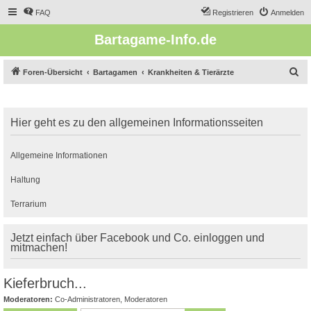
FAQ
Registrieren
Anmelden
Bartagame-Info.de
S
Foren-Übersicht
Bartagamen
Krankheiten & Tierärzte
u
c
Hier geht es zu den allgemeinen Informationsseiten
h
e
Allgemeine Informationen
Haltung
Terrarium
Jetzt einfach über Facebook und Co. einloggen und
mitmachen!
Kieferbruch...
Moderatoren:
Co-Administratoren
,
Moderatoren