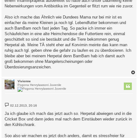
einem Vitaminpräperat aufbereitet so hatte auch unser Däumeling keine
Nebenwirkungen vom Antibiotika im Gegenteil er flitzt rum wie nie zuvor.
Also ich mache das Ähnlich wie Dundees Mama nur bei mir ist es
einfacher da meine Kleinen ja noch tgl. Lebendfutter bekommen und
auch BamBam noch fast jeden Tag. So packe ich immer ein
Schäufelchen in eine alte Heimchendose die Futtertiere rein, einmal
geschüttelt so sind sie bestäubt und die Tiere bekommen genug
Herpetal ab. Meine TÄ steht eher auf Korvimin meinte das kann man
ruhig auch tgl. geben ohne die gefahr zu laufen es zu überdosieren. Ich
bleibe aber bei meinem Herpetal denn BamBam hab ich damit auch
groß bekommen ohne Mangelerscheinungen oder
Überdosierungsanzeichen.
c
Vivienne
Pogona Henrylawsoni Juvenile
B
02.12.2013, 20:16
e
i
Ja ich glaube ich mach das jetzt auch so. Herpetal abwiegen und in die
t
Cricket Box und dann jedes mal nach dem Einstäuben wieder zurück in
r
a
den Kühlschrank.
g
Soo also wir machen es jetzt doch anders, damit es stressfreier für