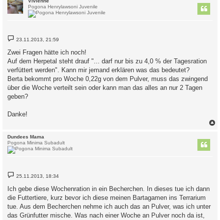
Vivienne
Pogona Henrylawsoni Juvenile
B
23.11.2013, 21:59
e
i
Zwei Fragen hätte ich noch!
t
Auf dem Herpetal steht drauf "... darf nur bis zu 4,0 % der Tagesration
r
a
verfüttert werden". Kann mir jemand erklären was das bedeutet?
g
Berta bekommt pro Woche 0,22g von dem Pulver, muss das zwingend
über die Woche verteilt sein oder kann man das alles an nur 2 Tagen
geben?
Danke!
c
Dundees Mama
Pogona Minima Subadult
B
25.11.2013, 18:34
e
i
Ich gebe diese Wochenration in ein Becherchen. In dieses tue ich dann
t
die Futtertiere, kurz bevor ich diese meinen Bartagamen ins Terrarium
r
a
tue. Aus dem Becherchen nehme ich auch das an Pulver, was ich unter
g
das Grünfutter mische. Was nach einer Woche an Pulver noch da ist,