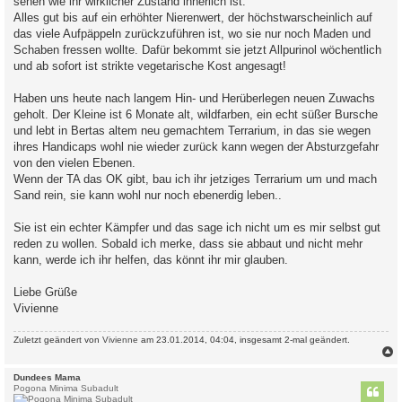
sehen wie ihr wirklicher Zustand innerlich ist.
Alles gut bis auf ein erhöhter Nierenwert, der höchstwarscheinlich auf
das viele Aufpäppeln zurückzuführen ist, wo sie nur noch Maden und
Schaben fressen wollte. Dafür bekommt sie jetzt Allpurinol wöchentlich
und ab sofort ist strikte vegetarische Kost angesagt!
Haben uns heute nach langem Hin- und Herüberlegen neuen Zuwachs
geholt. Der Kleine ist 6 Monate alt, wildfarben, ein echt süßer Bursche
und lebt in Bertas altem neu gemachtem Terrarium, in das sie wegen
ihres Handicaps wohl nie wieder zurück kann wegen der Absturzgefahr
von den vielen Ebenen.
Wenn der TA das OK gibt, bau ich ihr jetziges Terrarium um und mach
Sand rein, sie kann wohl nur noch ebenerdig leben..
Sie ist ein echter Kämpfer und das sage ich nicht um es mir selbst gut
reden zu wollen. Sobald ich merke, dass sie abbaut und nicht mehr
kann, werde ich ihr helfen, das könnt ihr mir glauben.
Liebe Grüße
Vivienne
Zuletzt geändert von
Vivienne
am 23.01.2014, 04:04, insgesamt 2-mal geändert.
c
Dundees Mama
Pogona Minima Subadult