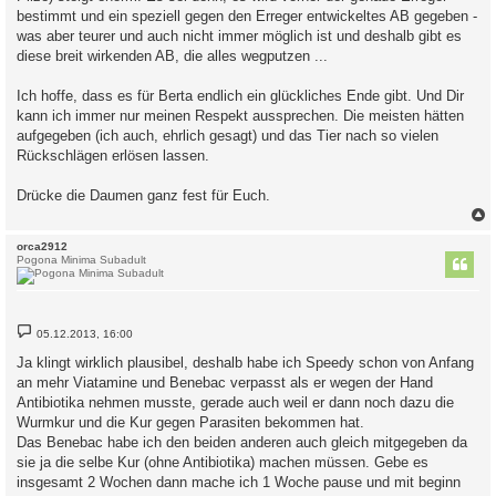
bestimmt und ein speziell gegen den Erreger entwickeltes AB gegeben -
was aber teurer und auch nicht immer möglich ist und deshalb gibt es
diese breit wirkenden AB, die alles wegputzen ...
Ich hoffe, dass es für Berta endlich ein glückliches Ende gibt. Und Dir
kann ich immer nur meinen Respekt aussprechen. Die meisten hätten
aufgegeben (ich auch, ehrlich gesagt) und das Tier nach so vielen
Rückschlägen erlösen lassen.
Drücke die Daumen ganz fest für Euch.
c
orca2912
Pogona Minima Subadult
B
05.12.2013, 16:00
e
i
Ja klingt wirklich plausibel, deshalb habe ich Speedy schon von Anfang
t
an mehr Viatamine und Benebac verpasst als er wegen der Hand
r
a
Antibiotika nehmen musste, gerade auch weil er dann noch dazu die
g
Wurmkur und die Kur gegen Parasiten bekommen hat.
Das Benebac habe ich den beiden anderen auch gleich mitgegeben da
sie ja die selbe Kur (ohne Antibiotika) machen müssen. Gebe es
insgesamt 2 Wochen dann mache ich 1 Woche pause und mit beginn