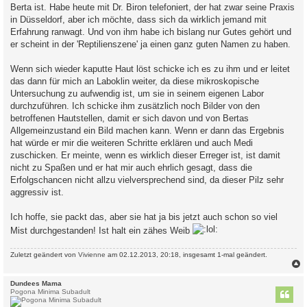
Berta ist. Habe heute mit Dr. Biron telefoniert, der hat zwar seine Praxis
in Düsseldorf, aber ich möchte, dass sich da wirklich jemand mit
Erfahrung ranwagt. Und von ihm habe ich bislang nur Gutes gehört und
er scheint in der 'Reptilienszene' ja einen ganz guten Namen zu haben.
Wenn sich wieder kaputte Haut löst schicke ich es zu ihm und er leitet
das dann für mich an Laboklin weiter, da diese mikroskopische
Untersuchung zu aufwendig ist, um sie in seinem eigenen Labor
durchzuführen. Ich schicke ihm zusätzlich noch Bilder von den
betroffenen Hautstellen, damit er sich davon und von Bertas
Allgemeinzustand ein Bild machen kann. Wenn er dann das Ergebnis
hat würde er mir die weiteren Schritte erklären und auch Medi
zuschicken. Er meinte, wenn es wirklich dieser Erreger ist, ist damit
nicht zu Spaßen und er hat mir auch ehrlich gesagt, dass die
Erfolgschancen nicht allzu vielversprechend sind, da dieser Pilz sehr
aggressiv ist.
Ich hoffe, sie packt das, aber sie hat ja bis jetzt auch schon so viel
Mist durchgestanden! Ist halt ein zähes Weib
Zuletzt geändert von
Vivienne
am 02.12.2013, 20:18, insgesamt 1-mal geändert.
c
Dundees Mama
Pogona Minima Subadult