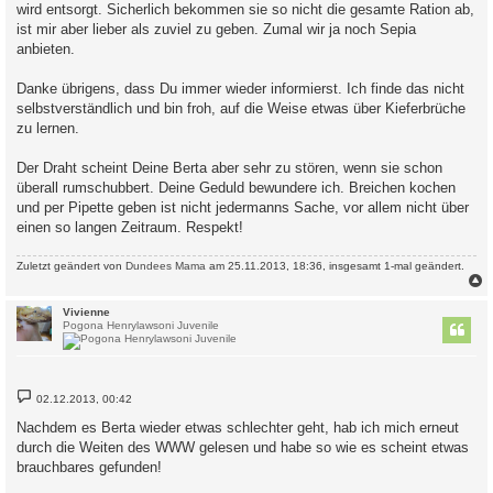
wird entsorgt. Sicherlich bekommen sie so nicht die gesamte Ration ab,
ist mir aber lieber als zuviel zu geben. Zumal wir ja noch Sepia
anbieten.
Danke übrigens, dass Du immer wieder informierst. Ich finde das nicht
selbstverständlich und bin froh, auf die Weise etwas über Kieferbrüche
zu lernen.
Der Draht scheint Deine Berta aber sehr zu stören, wenn sie schon
überall rumschubbert. Deine Geduld bewundere ich. Breichen kochen
und per Pipette geben ist nicht jedermanns Sache, vor allem nicht über
einen so langen Zeitraum. Respekt!
Zuletzt geändert von
Dundees Mama
am 25.11.2013, 18:36, insgesamt 1-mal geändert.
c
Vivienne
Pogona Henrylawsoni Juvenile
B
02.12.2013, 00:42
e
i
Nachdem es Berta wieder etwas schlechter geht, hab ich mich erneut
t
durch die Weiten des WWW gelesen und habe so wie es scheint etwas
r
a
brauchbares gefunden!
g