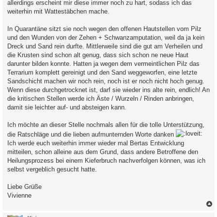
allerdings erscheint mir diese immer noch zu hart, sodass ich das
weiterhin mit Wattestäbchen mache.
In Quarantäne sitzt sie noch wegen den offenen Hautstellen vom Pilz
und den Wunden von der Zehen + Schwanzamputation, weil da ja kein
Dreck und Sand rein durfte. Mittlerweile sind die gut am Verheilen und
die Krusten sind schon alt genug, dass sich schon ne neue Haut
darunter bilden konnte. Hatten ja wegen dem vermeintlichen Pilz das
Terrarium komplett gereinigt und den Sand weggeworfen, eine letzte
Sandschicht machen wir noch rein, noch ist er noch nicht hoch genug.
Wenn diese durchgetrocknet ist, darf sie wieder ins alte rein, endlich! An
die kritischen Stellen werde ich Äste / Wurzeln / Rinden anbringen,
damit sie leichter auf- und absteigen kann.
Ich möchte an dieser Stelle nochmals allen für die tolle Unterstützung,
die Ratschläge und die lieben aufmunternden Worte danken
Ich werde euch weiterhin immer wieder mal Bertas Entwicklung
mitteilen, schon alleine aus dem Grund, dass andere Betroffene den
Heilungsprozess bei einem Kieferbruch nachverfolgen können, was ich
selbst vergeblich gesucht hatte.
Liebe Grüße
Vivienne
c