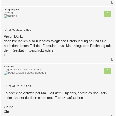
c
Geigenspitz
Neuling
B
08.09.2013, 14:00
e
i
Vielen Dank,
t
dann kreuze ich also nur parasitologische Untersuchung an und fülle
r
a
noch den oberen Teil des Formulars aus. Man kriegt eine Rechnung mit
g
dem Resultat mitgeschickt oder?
LG
c
Xineobe
Pogona Microlepidota Subadult
B
08.09.2013, 14:04
e
i
Ja oder eine Antwort per Mail. Mit dem Ergebnis, sofern es pos. sein
t
sollte, kannst du dann einen rept. Tierarzt aufsuchen.
r
a
g
Grüße
Xin