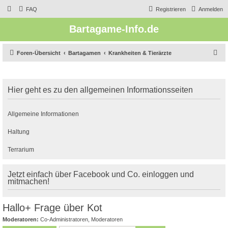
FAQ
Registrieren
Anmelden
Bartagame-Info.de
S
Foren-Übersicht
Bartagamen
Krankheiten & Tierärzte
u
c
Hier geht es zu den allgemeinen Informationsseiten
h
e
Allgemeine Informationen
Haltung
Terrarium
Jetzt einfach über Facebook und Co. einloggen und
mitmachen!
Hallo+ Frage über Kot
Moderatoren:
Co-Administratoren
,
Moderatoren