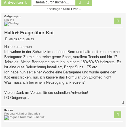
Suche
Erweiterte Suche
Antworten
7 Beiträge • Seite
1
von
1
Geigenspitz
Neuling
Hallo+ Frage über Kot
B
08.09.2013, 09:45
e
i
Hallo zusammen
t
Ich wohne in der Schweiz im schönen Bern und halte seit kurzem eine
r
a
Bartagame.Zu mir, ich treibe gerne Sport, vorallem Tennis und bin 17
g
Jahre alt. Meine Bartagame halte ich in einem 180x80x80 Holzterra. Es
ist eine gute Beleuchtung installiert, Bright Suns , T5 etc.
Ich habe nun seit einer Woche eine Bartagame und würde gerne den
Kot einschicken, nur, ich kapiere das Formular von Exomed nicht.
Was muss ich bei einem Neuzugang ankreuzen?
Vielen Dank im Voraus für die schnellen Antworten!
LG Geigenspitz
c
Ibones
Pogona Nullarbor Subadult