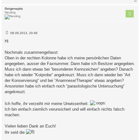
c
Geigenspitz
Neuling
B
08.09.2013, 20:48
e
i
Hi
t
r
a
Nochmals zusammengefasst:
g
Oben in der rechten Kolonne habe ich meine persönlichen Daten
angegeben, ausser die Faxnummer. Dann habe ich Besitzer angegeben.
Muss ich dann etwas bei “besonderen Kennzeichen“ angeben? Danach
habe ich wieder “Kotprobe“ angekreuzt. Muss ich dann wieder bei “Art
der Konservierung“ und bei “Anamnese/Therapie“ etwas angeben?
Ansonsten habe ich einfach noch “parasitologische Untersuchung“
angekreuzt.
Ich hoffe, ihr verzeiht mir meine Unwissenheit.
Ich bin einfach ziemlich verunsichert und will einfach nichts falsch
machen.
Vielen lieben Dank an Euch!
Ihr seid die