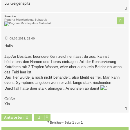
LG Geigenspitz
c
Xineobe
Pogona Microlepidota Subadult
B
08.09.2013, 21:00
e
i
Hallo
t
r
a
Jap An Besitzer, beondere Kennzeichnen lässt du aus, kannst
g
höchstens den Namen des Tieres eintragen. Art der Konservierung:
Kotröhren mit 2 Tropfen Wasser, wäre aber auch kein Beinbruch wenn
das Feld leer ist.
Das Tier wurde ja noch nicht behandelt, also bleibt es frei. Man kann
event. Symptome angeben wenn er z.B. lange stark riechenden
Durchfall hatte doer stark abmagert. Ansonsten ab damit
Grüße
Xin
Antworten
c
7 Beiträge • Seite
1
von
1