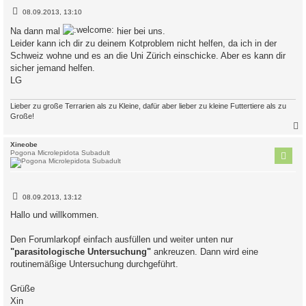
B
08.09.2013, 13:10
e
i
Na dann mal
hier bei uns.
t
Leider kann ich dir zu deinem Kotproblem nicht helfen, da ich in der
r
a
Schweiz wohne und es an die Uni Zürich einschicke. Aber es kann dir
g
sicher jemand helfen.
LG
Lieber zu große Terrarien als zu Kleine, dafür aber lieber zu kleine Futtertiere als zu
Große!
c
Xineobe
Pogona Microlepidota Subadult
B
08.09.2013, 13:12
e
i
Hallo und willkommen.
t
r
a
Den Forumlarkopf einfach ausfüllen und weiter unten nur
g
"parasitologische Untersuchung"
ankreuzen. Dann wird eine
routinemäßige Untersuchung durchgeführt.
Grüße
Xin