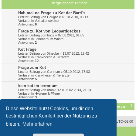
Vergleichbare Themen
Hab mal ne Frage zu Kot der Barti`s.
Letzter Beitrag von
Cougar
«
18.10.2010, 08:13
Verfasst in
Verhaltensweise
Antworten:
6
Frage zu Kot von Leopardgeckos
Letzter Beitrag von
britta
«
07.08.2011, 01:05
Verfasst in
Lebensraum Wüste
Antworten:
2
Kot Frage
Letzter Beitrag von
Xineobe
«
13.07.2012, 12:42
Verfasst in
Krankheiten & Tierärzte
Antworten:
10
Frage zum Kot
Letzter Beitrag von
Gunman
«
05.10.2012, 17:03
Verfasst in
Krankheiten & Tierärzte
Antworten:
5
kein kot im terrarium
Letzter Beitrag von
orca2912
«
03.02.2014, 21:24
Verfasst in
Hygiene & Pflege
Antworten:
3
Gehe zu
Diese Website nutzt Cookies, um dir den
bestmöglichen Komfort bei der Nutzung zu
Alle Zeiten sind
UTC+02:00
bieten.
Mehr erfahren
Powered by
phpBB
® Forum Software © phpBB Limited
Deutsche Übersetzung durch
phpBB.de