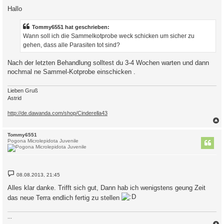
i
Hallo
t
r
a
Tommy6551 hat geschrieben:
g
Wann soll ich die Sammelkotprobe weck schicken um sicher zu
gehen, dass alle Parasiten tot sind?
Nach der letzten Behandlung solltest du 3-4 Wochen warten und dann
nochmal ne Sammel-Kotprobe einschicken .
Lieben Gruß
Astrid
http://de.dawanda.com/shop/Cinderella43
c
Tommy6551
Pogona Microlepidota Juvenile
B
08.08.2013, 21:45
e
i
Alles klar danke. Trifft sich gut, Dann hab ich wenigstens geung Zeit
t
r
das neue Terra endlich fertig zu stellen
a
g
...