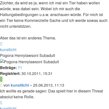
Züchter, da wird es ja, wenn ich mal ein Tier haben wollen
würde, was dabei sein. Wobei ich mir auch die
Haltungsbedingungen u.s.w. anschauen würde. Für mich ist
ein Tier keine Kommerzielle Sache und ich werde sowas auch
nicht unterstützen.
Aber das ist ein anderes Thema.
Nach
oben
kunstlicht
Pogona Henrylawsoni Subadult
Beiträge:
71
Registriert:
30.10.2011, 15:31
Zitieren
Beitrag
von
kunstlicht
»
25.06.2013, 11:13
Ich wollte es gerade sagen: Das spielt hier in diesem Threat
absolut keine Rolle.
Nach
oben
kunstlicht