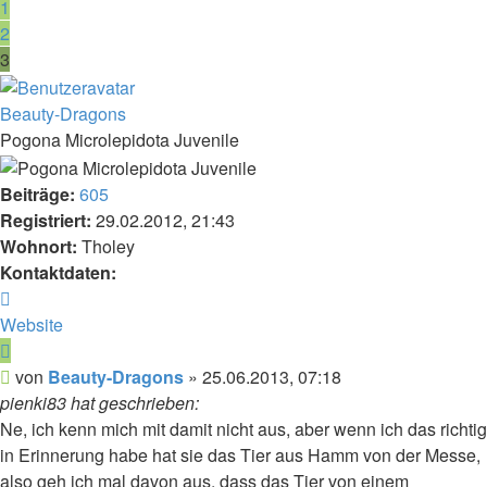
1
2
3
Beauty-Dragons
Pogona Microlepidota Juvenile
Beiträge:
605
Registriert:
29.02.2012, 21:43
Wohnort:
Tholey
Kontaktdaten:
Kontaktdaten
von
Website
Beauty-
Zitieren
Dragons
Beitrag
von
Beauty-Dragons
»
25.06.2013, 07:18
pienki83 hat geschrieben:
Ne, ich kenn mich mit damit nicht aus, aber wenn ich das richtig
in Erinnerung habe hat sie das Tier aus Hamm von der Messe,
also geh ich mal davon aus, dass das Tier von einem