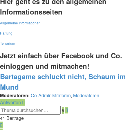
Hier geht es zu den allgemeinen
Informationsseiten
Allgemeine Informationen
Haltung
Terrarium
Jetzt einfach über Facebook und Co.
einloggen und mitmachen!
Bartagame schluckt nicht, Schaum im
Mund
Moderatoren:
Co-Administratoren
,
Moderatoren
Antworten
Erweiterte
Suche
Suche
41 Beiträge
Vorherige