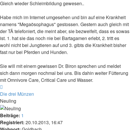
Gleich wieder Schleimbildung gewesen..
Habe mich im Internet umgesehen und bin auf eine Krankheit
namens "Megaösophagus" gestossen. Gestern auch gleich mit
der TÄ telefoniert, die meint aber, sie bezweifelt, dass es sowas
ist. 1. hat sie das noch nie bei Bartagamen erlebt, 2. tritt es
wohl nicht bei Jungtieren auf und 3. gibts die Krankheit bisher
fast nur bei Pferden und Hunden.
Sie will mit einem gewissen Dr. Biron sprechen und meldet
sich dann morgen nochmal bei uns. Bis dahin weiter Fütterung
mit Omnivore Care, Critical Care und Wasser.
Nach
oben
Die drei Münzen
Neuling
Beiträge:
1
Registriert:
20.10.2013, 16:47
Wohnort:
Goldbach