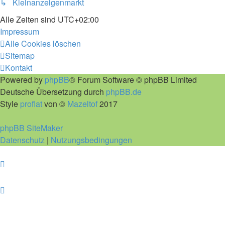
↳ Kleinanzeigenmarkt
Alle Zeiten sind
UTC+02:00
Impressum
Alle Cookies löschen
Sitemap
Kontakt
Powered by
phpBB
® Forum Software © phpBB Limited
Deutsche Übersetzung durch
phpBB.de
Style
proflat
von ©
Mazeltof
2017
phpBB SiteMaker
Datenschutz
|
Nutzungsbedingungen