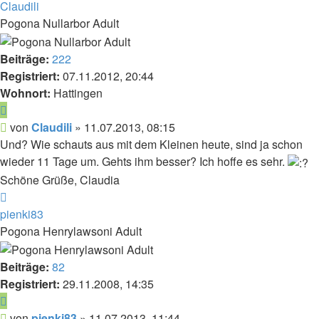
Claudili
Pogona Nullarbor Adult
Beiträge:
222
Registriert:
07.11.2012, 20:44
Wohnort:
Hattingen
Zitieren
Beitrag
von
Claudili
»
11.07.2013, 08:15
Und? Wie schauts aus mit dem Kleinen heute, sind ja schon
wieder 11 Tage um. Gehts ihm besser? Ich hoffe es sehr.
Schöne Grüße, Claudia
Nach
oben
pienki83
Pogona Henrylawsoni Adult
Beiträge:
82
Registriert:
29.11.2008, 14:35
Zitieren
Beitrag
von
pienki83
»
11.07.2013, 11:44