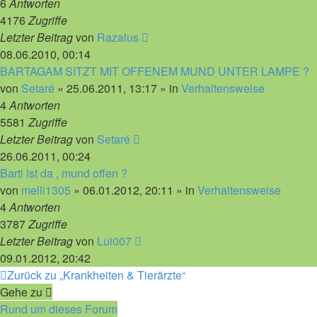
6
Antworten
4176
Zugriffe
Letzter Beitrag
von
Razalus
08.06.2010, 00:14
BARTAGAM SITZT MIT OFFENEM MUND UNTER LAMPE ?
von
Setaré
»
25.06.2011, 13:17
» in
Verhaltensweise
4
Antworten
5581
Zugriffe
Letzter Beitrag
von
Setaré
26.06.2011, 00:24
Barti ist da , mund offen ?
von
melli1305
»
06.01.2012, 20:11
» in
Verhaltensweise
4
Antworten
3787
Zugriffe
Letzter Beitrag
von
Lui007
09.01.2012, 20:42
Zurück zu „Krankheiten & Tierärzte“
Gehe zu
Rund um dieses Forum