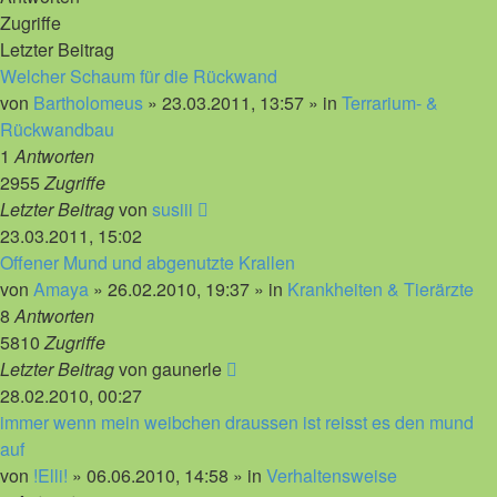
Zugriffe
Letzter Beitrag
Welcher Schaum für die Rückwand
von
Bartholomeus
»
23.03.2011, 13:57
» in
Terrarium- &
Rückwandbau
1
Antworten
2955
Zugriffe
Letzter Beitrag
von
susiii
23.03.2011, 15:02
Offener Mund und abgenutzte Krallen
von
Amaya
»
26.02.2010, 19:37
» in
Krankheiten & Tierärzte
8
Antworten
5810
Zugriffe
Letzter Beitrag
von
gaunerle
28.02.2010, 00:27
immer wenn mein weibchen draussen ist reisst es den mund
auf
von
!Elli!
»
06.06.2010, 14:58
» in
Verhaltensweise