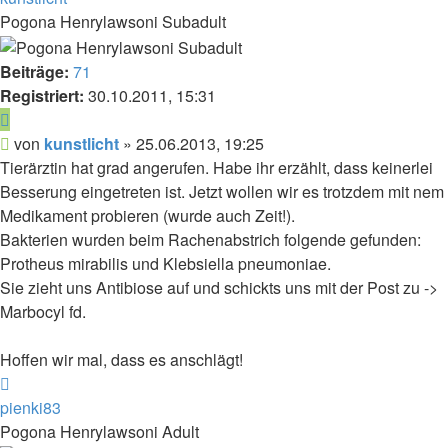
Pogona Henrylawsoni Subadult
Beiträge:
71
Registriert:
30.10.2011, 15:31
Zitieren
Beitrag
von
kunstlicht
»
25.06.2013, 19:25
Tierärztin hat grad angerufen. Habe ihr erzählt, dass keinerlei
Besserung eingetreten ist. Jetzt wollen wir es trotzdem mit nem
Medikament probieren (wurde auch Zeit!).
Bakterien wurden beim Rachenabstrich folgende gefunden:
Protheus mirabilis und Klebsiella pneumoniae.
Sie zieht uns Antibiose auf und schickts uns mit der Post zu ->
Marbocyl fd.
Hoffen wir mal, dass es anschlägt!
Nach
oben
pienki83
Pogona Henrylawsoni Adult