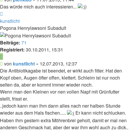
Das würde mich auch interessieren...
)
Nach
oben
kunstlicht
Pogona Henrylawsoni Subadult
Beiträge:
71
Registriert:
30.10.2011, 15:31
Zitieren
Beitrag
von
kunstlicht
»
12.07.2013, 12:37
Die Antibiotikagabe ist beendet, er wirkt auch fitter. Hat den
Kopf oben, Augen öfter offen, klettert. Schleim ist nur noch
selten da, aber er kommt immer wieder noch.
Wenn man den Kleinen vor nen vollen Napf mit Grünfutter
stellt, frisst er.
..jedoch kann man ihm dann alles nach ner halben Stunde
wieder aus dem Hals fischen.....
Er kann nicht schlucken.
Haben ihm gestern extra Möhrenbrei geholt, damit er mal nen
anderen Geschmack hat, aber der war ihm wohl auch zu dick..