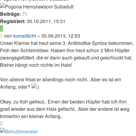
Beiträge:
71
Registriert:
30.10.2011, 15:31
Zitieren
Beitrag
von
kunstlicht
»
30.06.2013, 12:53
Unser Kleiner hat heut seine 3. Antibiotika-Spritze bekommen.
Früh den Schleimlöser. Haben ihm heut schon 2 Mini-Hüpfer
zwangsgefüttert, die er dann auch gekauft und geschluckt hat.
Bisher hängt noch nichts im Hals!
Von alleine frisst er allerdings noch nicht.. Aber es ist ein
Anfang, oder?
Okey, zu früh gefreut.. Einen der beiden Hüpfer hab ich ihm
grad wieder aus dem Hals gefischt.. Aber der andere ist weg.
Immerhin ein kleiner Anfang..
Nach
oben