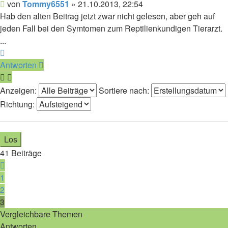
Beitrag
von
Tommy6551
»
21.10.2013, 22:54
Hab den alten Beitrag jetzt zwar nicht gelesen, aber geh auf
jeden Fall bei den Symtomen zum Reptilienkundigen Tierarzt.
...
Nach
oben
Antworten
Anzeigen:
Sortiere nach:
Richtung:
41 Beiträge
Vorherige
1
2
3
Vergleichbare Themen
Antworten