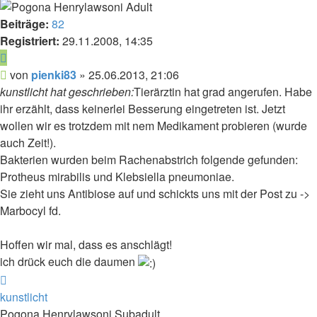
Beiträge:
82
Registriert:
29.11.2008, 14:35
Zitieren
Beitrag
von
pienki83
»
25.06.2013, 21:06
kunstlicht hat geschrieben:
Tierärztin hat grad angerufen. Habe
ihr erzählt, dass keinerlei Besserung eingetreten ist. Jetzt
wollen wir es trotzdem mit nem Medikament probieren (wurde
auch Zeit!).
Bakterien wurden beim Rachenabstrich folgende gefunden:
Protheus mirabilis und Klebsiella pneumoniae.
Sie zieht uns Antibiose auf und schickts uns mit der Post zu ->
Marbocyl fd.
Hoffen wir mal, dass es anschlägt!
ich drück euch die daumen
Nach
oben
kunstlicht
Pogona Henrylawsoni Subadult