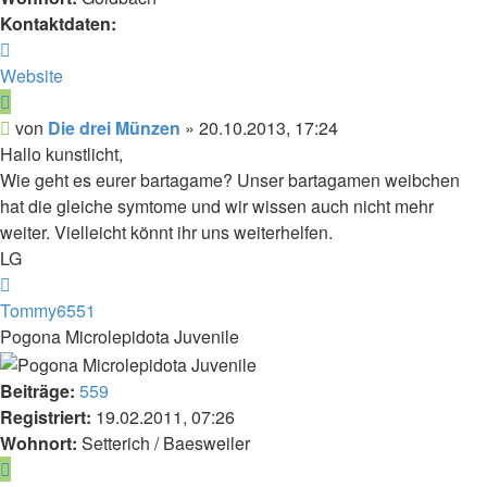
Kontaktdaten:
Kontaktdaten
von
Website
Die
Zitieren
drei
Beitrag
von
Die drei Münzen
»
20.10.2013, 17:24
Münzen
Hallo kunstlicht,
Wie geht es eurer bartagame? Unser bartagamen weibchen
hat die gleiche symtome und wir wissen auch nicht mehr
weiter. Vielleicht könnt ihr uns weiterhelfen.
LG
Nach
oben
Tommy6551
Pogona Microlepidota Juvenile
Beiträge:
559
Registriert:
19.02.2011, 07:26
Wohnort:
Setterich / Baesweiler
Zitieren