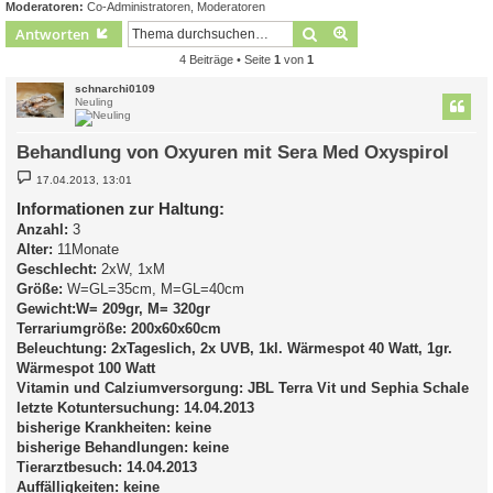
Moderatoren:
Co-Administratoren
,
Moderatoren
Suche
Erweiterte Suche
Antworten
4 Beiträge • Seite
1
von
1
schnarchi0109
Neuling
Behandlung von Oxyuren mit Sera Med Oxyspirol
B
17.04.2013, 13:01
e
i
Informationen zur Haltung:
t
Anzahl:
r
3
a
Alter:
11Monate
g
Geschlecht:
2xW, 1xM
Größe:
W=GL=35cm, M=GL=40cm
Gewicht:W= 209gr, M= 320gr
Terrariumgröße:
200x60x60cm
Beleuchtung:
2xTageslich, 2x UVB, 1kl. Wärmespot 40 Watt, 1gr.
Wärmespot 100 Watt
Vitamin und Calziumversorgung:
JBL Terra Vit und Sephia Schale
letzte Kotuntersuchung:
14.04.2013
bisherige Krankheiten:
keine
bisherige Behandlungen:
keine
Tierarztbesuch:
14.04.2013
Auffälligkeiten:
keine