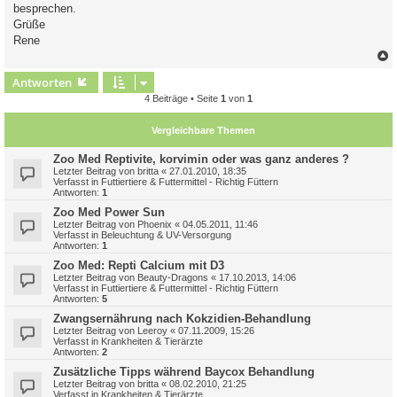
besprechen.
Grüße
Rene
c
Antworten
4 Beiträge • Seite
1
von
1
Vergleichbare Themen
Zoo Med Reptivite, korvimin oder was ganz anderes ?
Letzter Beitrag von
britta
«
27.01.2010, 18:35
Verfasst in
Futtiertiere & Futtermittel - Richtig Füttern
Antworten:
1
Zoo Med Power Sun
Letzter Beitrag von
Phoenix
«
04.05.2011, 11:46
Verfasst in
Beleuchtung & UV-Versorgung
Antworten:
1
Zoo Med: Repti Calcium mit D3
Letzter Beitrag von
Beauty-Dragons
«
17.10.2013, 14:06
Verfasst in
Futtiertiere & Futtermittel - Richtig Füttern
Antworten:
5
Zwangsernährung nach Kokzidien-Behandlung
Letzter Beitrag von
Leeroy
«
07.11.2009, 15:26
Verfasst in
Krankheiten & Tierärzte
Antworten:
2
Zusätzliche Tipps während Baycox Behandlung
Letzter Beitrag von
britta
«
08.02.2010, 21:25
Verfasst in
Krankheiten & Tierärzte