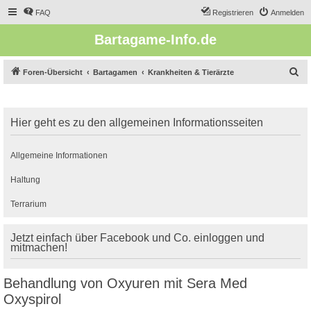
FAQ
Registrieren
Anmelden
Bartagame-Info.de
S
Foren-Übersicht
Bartagamen
Krankheiten & Tierärzte
u
c
Hier geht es zu den allgemeinen Informationsseiten
h
e
Allgemeine Informationen
Haltung
Terrarium
Jetzt einfach über Facebook und Co. einloggen und
mitmachen!
Behandlung von Oxyuren mit Sera Med
Oxyspirol