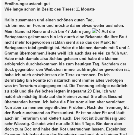
Ernährungszustand:
gut
Wie lange schon in Besitz des Tieres:
11 Monate
Hallo zusammen und einen schönen guten Tag,
ich bin neu im Forum und möchte daher etwas weiter ausholen.
Mein Name ist Rene und ich bin 47 Jahre jung
Auf die
Bartagamen gekommen bin ich durch eine Bekannte die Ihre Brut
nicht mehr losgeworden ist.Man sieht also das der Markt für
Bartagamen total gesättigt ist. Habe die kleinen damals mit 3 und 4
Gramm übernommen.Heute weiß ich auch das es viel zu früh war.
Habe mich damals also Schlau gelesen und habe die kleinen
erfolgreich durchbekommen bis zum heutigen Tag. Nachdem der
Bock gegenüber den Weibchen immer aufdringlicher geworden ist,
habe ich mich entschlossen die Tiere zu trennen. Da ich
Berufstätig bin konnte ich natürlich nicht immer alles verfolgen
was im Terrarium abgegangen ist. Die Trennung erfolgte natürlich
zu spät und die Weibchen legten insgesamt 29 Eier. Ich war
natürlich mächtig Stolz auf die kleinen zumal Sie alles Gesund
überstanden hatten. Ich habe die Eier trotz allem aber vernichtet.
Nun aber zu meinem eigentlichen Problem: Nach der Trennung litt
der Bock zunehmend an Fressunlust. Er ist so aber Fit und läuft
auch im Terrarium und klettert auch. Der Kot ist Dünnflüssig und
sehr Wässrig. Gekotet wird nur alle 3 bis 4 Tage. Bin dann aber
doch zum Doc und habe den Kot untersuchen lassen. Ergebniss:
Oxyuren. Ich habe dann das Ergebniss nochmal durch einen Test