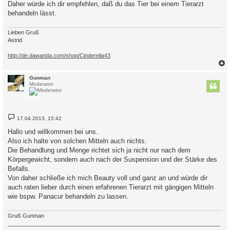
Daher würde ich dir empfehlen, daß du das Tier bei einem Tierarzt
behandeln lässt.
Lieben Gruß
Astrid
http://de.dawanda.com/shop/Cinderella43
c
Gunman
Moderator
B
17.04.2013, 15:42
e
i
Hallo und willkommen bei uns.
t
Also ich halte von solchen Mitteln auch nichts.
r
a
Die Behandlung und Menge richtet sich ja nicht nur nach dem
g
Körpergewicht, sondern auch nach der Suspension und der Stärke des
Befalls.
Von daher schließe ich mich Beauty voll und ganz an und würde dir
auch raten lieber durch einen erfahrenen Tierarzt mit gängigen Mitteln
wie bspw. Panacur behandeln zu lassen.
Gruß Gunman
_____________________________________________________________________