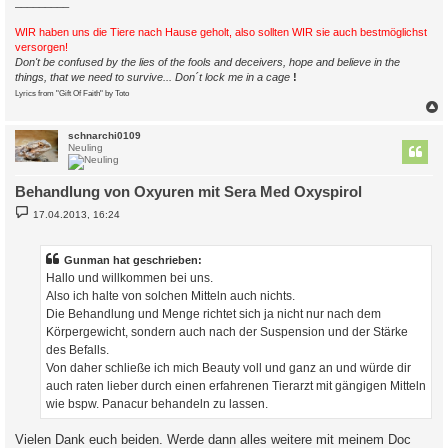
_________
WIR haben uns die Tiere nach Hause geholt, also sollten WIR sie auch bestmöglichst
versorgen!
Don't be confused by the lies of the fools and deceivers, hope and believe in the
things, that we need to survive... Don´t lock me in a cage
!
Lyrics from "Gift Of Faith" by Toto
c
schnarchi0109
Neuling
Behandlung von Oxyuren mit Sera Med Oxyspirol
B
17.04.2013, 16:24
e
i
t
r
Gunman hat geschrieben:
a
Hallo und willkommen bei uns.
g
Also ich halte von solchen Mitteln auch nichts.
Die Behandlung und Menge richtet sich ja nicht nur nach dem
Körpergewicht, sondern auch nach der Suspension und der Stärke
des Befalls.
Von daher schließe ich mich Beauty voll und ganz an und würde dir
auch raten lieber durch einen erfahrenen Tierarzt mit gängigen Mitteln
wie bspw. Panacur behandeln zu lassen.
Vielen Dank euch beiden. Werde dann alles weitere mit meinem Doc