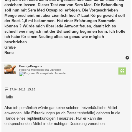
absichern lassen. Dieser Test war von Sera Med. Die Behandlung
soll nun mit Sera Med Oxyspirol erfolgen. Die Vorgeschrieben
Menge erscheint mit aber ziemlich hoch? Laut Körpergewicht soll
der Bock 1,6 ml bekommen. Hat einer Erfahrungen Sammeln
können ? Würde mich über jede Antwort freuen, damit ich so
schnell wie möglich mit der Behandlung beginnen kann. Ich hoffe
ich habe für einen Neuling alles so genau wie möglcih
beschrieben.
Grüße
Rene
c
Beauty-Dragons
Pogona Microlepidota Juvenile
B
17.04.2013, 15:19
e
i
Hallo
t
r
a
Also ich persönlich würde gar keine solchen freiverkäufliche Mittel
g
anwenden. Alle Erkrankungen (auch Parasitenbefälle) gehören in die
Hände eines reptilienkundigen Tierarztes. Nur er kann die
entsprechenden Mittel in der richtigen Dosierung verordnen.