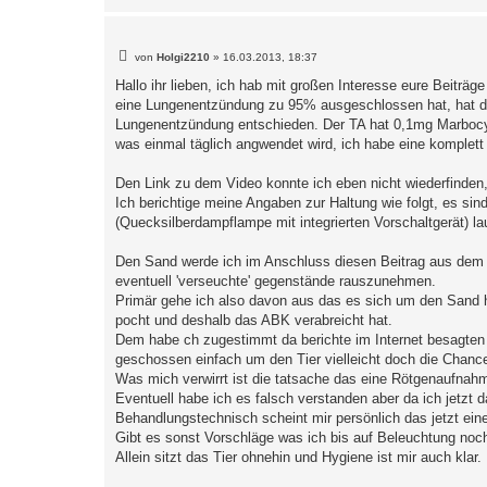
B
von
Holgi2210
»
16.03.2013, 18:37
e
i
Hallo ihr lieben, ich hab mit großen Interesse eure Beitr
t
eine Lungenentzündung zu 95% ausgeschlossen hat, hat die
r
a
Lungenentzündung entschieden. Der TA hat 0,1mg Marbocyl g
g
was einmal täglich angwendet wird, ich habe eine komplett
Den Link zu dem Video konnte ich eben nicht wiederfinden,
Ich berichtige meine Angaben zur Haltung wie folgt, es si
(Quecksilberdampflampe mit integrierten Vorschaltgerät) la
Den Sand werde ich im Anschluss diesen Beitrag aus dem
eventuell 'verseuchte' gegenstände rauszunehmen.
Primär gehe ich also davon aus das es sich um den Sand ha
pocht und deshalb das ABK verabreicht hat.
Dem habe ch zugestimmt da berichte im Internet besagten 
geschossen einfach um den Tier vielleicht doch die Chanc
Was mich verwirrt ist die tatsache das eine Rötgenaufnahm
Eventuell habe ich es falsch verstanden aber da ich jetzt
Behandlungstechnisch scheint mir persönlich das jetzt ein
Gibt es sonst Vorschläge was ich bis auf Beleuchtung noch
Allein sitzt das Tier ohnehin und Hygiene ist mir auch klar.