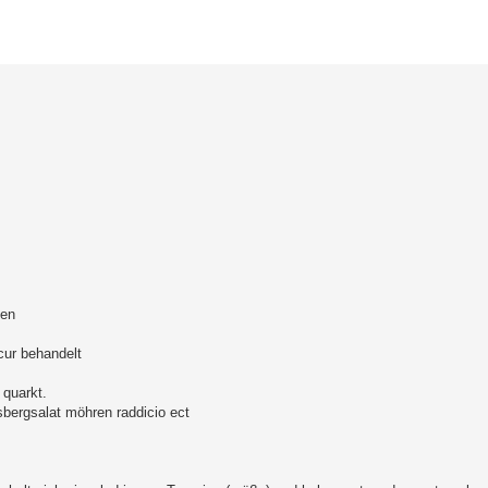
erte Suche
den
cur behandelt
quarkt.
sbergsalat möhren raddicio ect