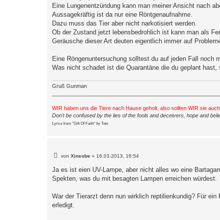
a
Eine Lungenentzündung kann man meiner Ansicht nach aber
g
Aussagekräftig ist da nur eine Röntgenaufnahme.
Dazu muss das Tier aber nicht narkotisiert werden.
Ob der Zustand jetzt lebensbedrohlich ist kann man als Fern
Geräusche dieser Art deuten eigentlich immer auf Problem
Eine Röngenuntersuchung solltest du auf jeden Fall noch 
Was nicht schadet ist die Quarantäne die du geplant hast,
Gruß Gunman
_________________________________________________________
WIR haben uns die Tiere nach Hause geholt, also sollten WIR sie auc
Don't be confused by the lies of the fools and deceivers, hope and belie
Lyrics from "Gift Of Faith" by Toto
B
von
Xineobe
»
16.03.2013, 16:54
e
i
Ja es ist eien UV-Lampe, aber nicht alles wo eine Bartagam
t
Spekten, was du mit besagten Lampen erreichen würdest.
r
a
g
War der Tierarzt denn nun wirklich reptilienkundig? Für ei
erledigt.