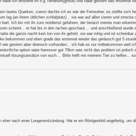
e halte ich einzelnd im o.g Terrarium(größe) und habe gestern das erstemal s
n lautes Quarken, zuerst dachte ich es wär der Fernseher, es stellte sich h
um lag (an ihrem üblichen schlafplatz)... sie war auf allen vieren und strecke
bart. Ich bin mit ihr zum notdienst gefahren, der tierarzt meinte man erkennn
ein scheint... er hat bis in den rachen geschaut.... und anschließend wurde 
hatte die ganze nacht kein ton von ihr gehört, sie war ruhig und ist scheinba
ecke bekommen und eben grade das erstemal wieder das geräusch gut 5 stund
oll wie gestern aber dnenoch vorhanden... ich hab es nur mitbekommen weil ic
e tierärztliche option wäre hannover gut 70km was nicht das problem ist jedoch
entuell lösungsansätze von euch.... Bitte helft mir meinem Tier zu helfen... so
hon eher nach einer Lungenentzündung. Hat er ein Röntgenbild angefertig, um d