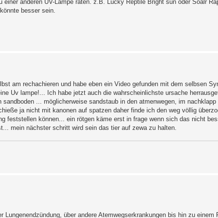
zu einer anderen UV-Lampe raten. z.B. Lucky Reptile Bright sun oder Soalr R
könnte besser sein.
 selbst am rechachieren und habe eben ein Video gefunden mit dem selbsen 
eine Uv lampe!... Ich habe jetzt auch die wahrscheinlichste ursache herrausge
en sandboden ... möglicherweise sandstaub in den atmenwegen, im nachklapp 
 schieße ja nicht mit kanonen auf spatzen daher finde ich den weg völlig über
feststellen können... ein rötgen käme erst in frage wenn sich das nicht bess
t... mein nächster schritt wird sein das tier auf zewa zu halten.
 der Lungenendzündung, über andere Atemwegserkrankungen bis hin zu einem 