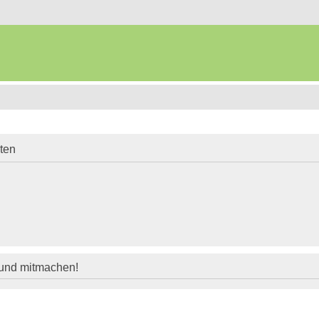
iten
 und mitmachen!