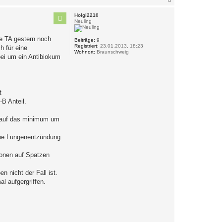
y
a
-
c
D
Holgi2210
h
r
Neuling
o
a
g
b
be TA gestern noch
o
Beiträge:
9
e
n
Registriert:
23.01.2013, 18:23
h für eine
n
s
Wohnort:
Braunschweig
bei um ein Antibiokum
t
-B Anteil.
n auf das minimum um
eine Lungenentzündung
nonen auf Spatzen
 nicht der Fall ist.
l aufgergriffen.