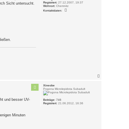
Registriert:
27.12.2007, 19:37
ch Sicht untersucht.
Wohnort:
Chemnitz
K
Kontaktdaten:
o
n
t
a
k
t
d
a
ließen.
t
e
n
v
o
n
G
u
n
m
a
N
n
a
c
Xineobe
h
Pogona Microlepidota Subadult
o
b
iht und besser UV-
Beiträge:
746
e
Registriert:
21.06.2012, 16:36
n
 wenigen Minuten