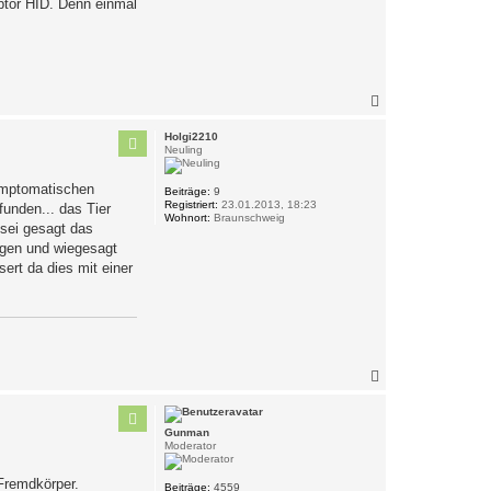
aptor HID. Denn einmal
N
a
c
Holgi2210
h
Neuling
o
b
Symptomatischen
Beiträge:
9
e
Registriert:
23.01.2013, 18:23
funden... das Tier
n
Wohnort:
Braunschweig
sei gesagt das
zogen und wiegesagt
ert da dies mit einer
N
a
c
h
Gunman
o
Moderator
b
e
Fremdkörper.
n
Beiträge:
4559