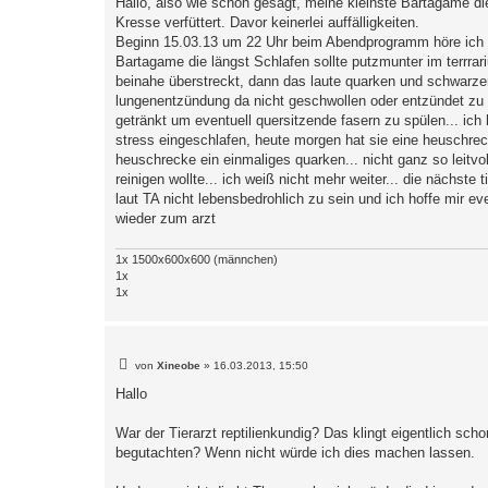
Hallo, also wie schon gesagt, meine kleinste Bartagame di
Kresse verfüttert. Davor keinerlei auffälligkeiten.
Beginn 15.03.13 um 22 Uhr beim Abendprogramm höre ich ei
Bartagame die längst Schlafen sollte putzmunter im terrrari
beinahe überstreckt, dann das laute quarken und schwarzer 
lungenentzündung da nicht geschwollen oder entzündet zu s
getränkt um eventuell quersitzende fasern zu spülen... ich 
stress eingeschlafen, heute morgen hat sie eine heuschr
heuschrecke ein einmaliges quarken... nicht ganz so leitv
reinigen wollte... ich weiß nicht mehr weiter... die nächst
laut TA nicht lebensbedrohlich zu sein und ich hoffe mir ev
wieder zum arzt
1x 1500x600x600 (männchen)
1x
1x
B
von
Xineobe
»
16.03.2013, 15:50
e
i
Hallo
t
r
a
War der Tierarzt reptilienkundig? Das klingt eigentlich sc
g
begutachten? Wenn nicht würde ich dies machen lassen.