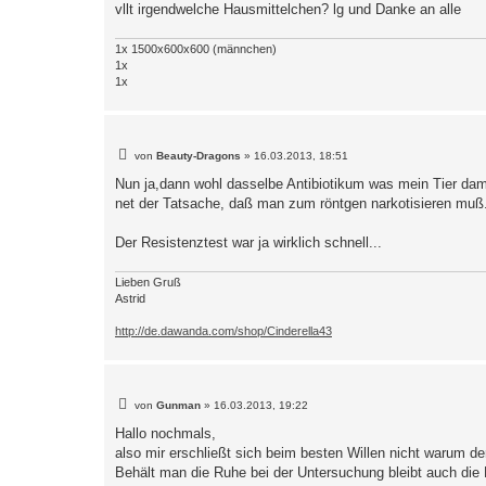
vllt irgendwelche Hausmittelchen? lg und Danke an alle
1x 1500x600x600 (männchen)
1x
1x
B
von
Beauty-Dragons
»
16.03.2013, 18:51
e
i
Nun ja,dann wohl dasselbe Antibiotikum was mein Tier da
t
net der Tatsache, daß man zum röntgen narkotisieren muß
r
a
g
Der Resistenztest war ja wirklich schnell...
Lieben Gruß
Astrid
http://de.dawanda.com/shop/Cinderella43
B
von
Gunman
»
16.03.2013, 19:22
e
i
Hallo nochmals,
t
also mir erschließt sich beim besten Willen nicht warum d
r
a
Behält man die Ruhe bei der Untersuchung bleibt auch die 
g