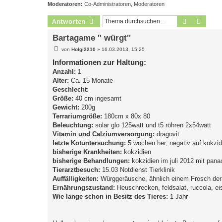
Moderatoren:
Co-Administratoren
,
Moderatoren
Suche
Erweit
Antworten
Bartagame '' würgt''
B
von
Holgi2210
»
16.03.2013, 15:25
e
i
Informationen zur Haltung:
t
Anzahl:
1
r
a
Alter:
Ca. 15 Monate
g
Geschlecht:
Größe:
40 cm ingesamt
Gewicht:
200g
Terrariumgröße:
180cm x 80x 80
Beleuchtung:
solar glo 125watt und t5 röhren 2x54watt
Vitamin und Calziumversorgung:
dragovit
letzte Kotuntersuchung:
5 wochen her, negativ auf kokzi
bisherige Krankheiten:
kokzidien
bisherige Behandlungen:
kokzidien im juli 2012 mit pana
Tierarztbesuch:
15.03 Notdienst Tierklinik
Auffälligkeiten:
Würggeräusche, ähnlich einem Frosch der 
Ernährungszustand:
Heuschrecken, feldsalat, ruccola, ei
Wie lange schon in Besitz des Tieres:
1 Jahr