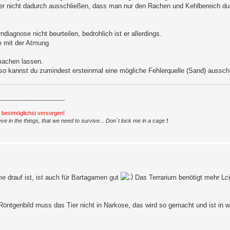
 nicht dadurch ausschließen, dass man nur den Rachen und Kehlbereich dur
diagnose nicht beurteilen, bedrohlich ist er allerdings.
e mit der Atmung.
machen lassen.
 so kannst du zumindest ersteinmal eine mögliche Fehlerquelle (Sand) aussch
_____________________
h bestmöglichst versorgen!
ve in the things, that we need to survive... Don´t lock me in a cage
!
e drauf ist, ist auch für Bartagamen gut
Das Terrarium benötigt mehr Lc
n Röntgenbild muss das Tier nicht in Narkose, das wird so gemacht und ist in