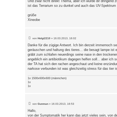
Und zwar nicht direkt Thema, aber ich würde dir dringend 
ist das Terrarium so zu dunkel und auch das UV-Spektrum 
grüße
Xineobe
B
von
Holgi2210
»
16.03.2013, 16:02
e
i
Danke für die zügige Antwort. Ich bin derzeit immernoch
t
geräuschen und haltung des tieres... die besagt lampe ist 
r
a
gräbt zum schlafen neuerdings seine nase in den trocken
g
angeblich ein antibiotikum dagegen helfen soll... aber ich
der TA hat sich den rachen angeschaut und keine enzündung 
narkose verbunden ist was gleichzeitig stress für das tier is
1x 1500x600x600 (männchen)
1x
1x
B
von
Gunman
»
16.03.2013, 16:53
e
i
Hallo,
t
von der Symptomatik her kann das jetzt vieles sein, von
r