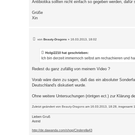
Antibiotika sollten nicht einfach so gegeben werden, dafü
Grüße
Xin
B
von
Beauty-Dragons
»
16.03.2013, 18:02
e
i
t
Holgi2210 hat geschrieben:
r
a
Ich bin derzeit immernoch selbst am rechachieren und 
g
Redest du ganz zufällig von meinem Video ?
Vorab wäre dann zu sagen, daß das ein absoluter Sonderfal
Deutschland's diskutiert wurde.
Ohne weitere Untersuchungen (röntgen ect.) zur Klärung der
Zuletzt geändert von
Beauty-Dragons
am 16.03.2013, 18:28, insgesamt 1
Lieben Gruß
Astrid
http://de.dawanda.com/shop/Cinderella43