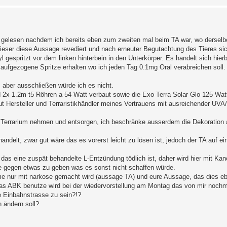
äge gelesen nachdem ich bereits eben zum zweiten mal beim TA war, wo dersel
ser diese Aussage revediert und nach erneuter Begutachtung des Tieres sic
espritzt vor dem linken hinterbein in den Unterkörper. Es handelt sich hier
 aufgezogene Spritze erhalten wo ich jeden Tag 0.1mg Oral verabreichen soll.
 aber ausschließen würde ich es nicht.
nd 2x 1.2m t5 Röhren a 54 Watt verbaut sowie die Exo Terra Solar Glo 125 Wat
ut Hersteller und Terraristikhändler meines Vertrauens mit ausreichender UVA/
 Terrarium nehmen und entsorgen, ich beschränke ausserdem die Dekoratio
ndelt, zwar gut wäre das es vorerst leicht zu lösen ist, jedoch der TA auf 
das eine zuspät behandelte L-Entzündung tödlich ist, daher wird hier mit Ka
e gegen etwas zu geben was es sonst nicht schaffen würde.
e nur mit narkose gemacht wird (aussage TA) und eure Aussage, das dies eben
 das ABK benutze wird bei der wiedervorstellung am Montag das von mir nochma
e Einbahnstrasse zu sein?!?
 ändern soll?