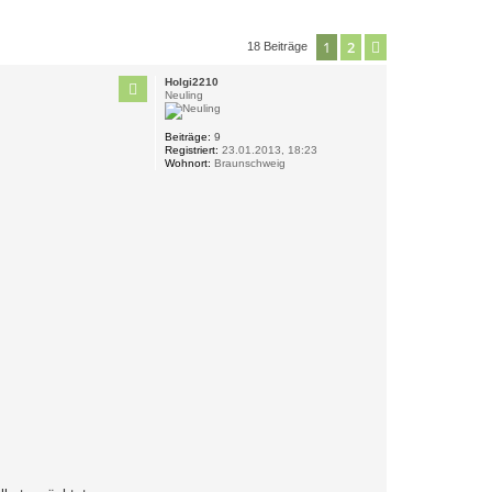
1
2
Nächste
18 Beiträge
Holgi2210
Neuling
Beiträge:
9
Registriert:
23.01.2013, 18:23
Wohnort:
Braunschweig