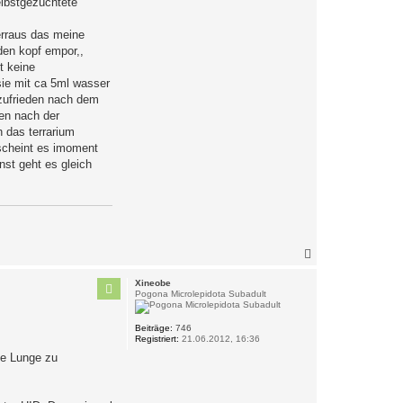
elbstgezüchtete
erraus das meine
 den kopf empor,,
t keine
sie mit ca 5ml wasser
r zufrieden nach dem
en nach der
h das terrarium
 scheint es imoment
nst geht es gleich
N
a
c
Xineobe
h
Pogona Microlepidota Subadult
o
b
Beiträge:
746
e
Registriert:
21.06.2012, 16:36
n
ie Lunge zu