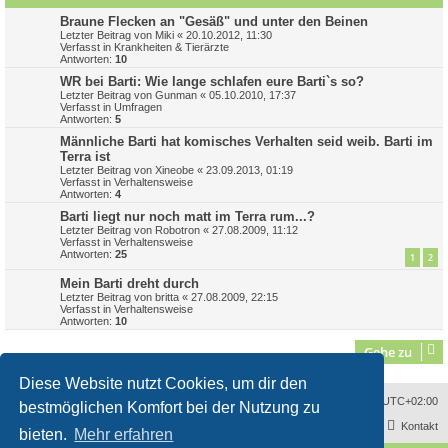
Braune Flecken an "Gesäß" und unter den Beinen
Letzter Beitrag von
Miki
«
20.10.2012, 11:30
Verfasst in
Krankheiten & Tierärzte
Antworten:
10
WR bei Barti: Wie lange schlafen eure Barti`s so?
Letzter Beitrag von
Gunman
«
05.10.2010, 17:37
Verfasst in
Umfragen
Antworten:
5
Männliche Barti hat komisches Verhalten seid weib. Barti im
Terra ist
Letzter Beitrag von
Xineobe
«
23.09.2013, 01:19
Verfasst in
Verhaltensweise
Antworten:
4
Barti liegt nur noch matt im Terra rum...?
Letzter Beitrag von
Robotron
«
27.08.2009, 11:12
Verfasst in
Verhaltensweise
Antworten:
25
1
2
Mein Barti dreht durch
Letzter Beitrag von
britta
«
27.08.2009, 22:15
Verfasst in
Verhaltensweise
Antworten:
10
Gehe zu
Diese Website nutzt Cookies, um dir den
Sitemap
Alle Cookies löschen
Impressum
Alle Zeiten sind
UTC+02:00
bestmöglichen Komfort bei der Nutzung zu
Kontakt
bieten.
Mehr erfahren