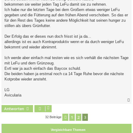
bekommen sie weiter jeden Tag LeFu damit sie zu nehmen.
Ich habe nur die letzten Tage bei dem Großem etwas weniger LeFu
gegeben und die Fütterung auf den frühen Abend verschoben. So das er
für den Rest des Tages keine andere Möglichkeit hat seinen hunger zu
stillen als übers Grünfutter.
Der Erfolg das er dieses nun doch frisst ist ja da...
allerdings ist es auch Kontraproduktiv wenn er da durch weniger LeFu
bekommt und wieder abnimmt.
Ich werde aber einfach mal testen wie es sich verhält die nächsten Tage
mit LeFu und dem Grünzeug.
Evtl war ja auch einfach das Baycox schuld.
Die beiden haben ja erstmal noch ca 14 Tage Ruhe bevor die nächste
Kotprobe wieder ansteht.
LG
Avicularia
Antworten
c
1
2
3
Vorherige
32 Beiträge
Vergleichbare Themen