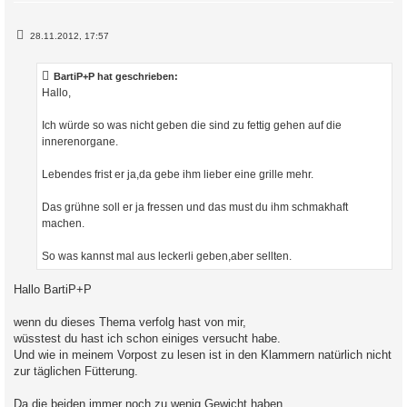
B
28.11.2012, 17:57
e
i
t
BartiP+P hat geschrieben:
r
a
Hallo,
g
Ich würde so was nicht geben die sind zu fettig gehen auf die
innerenorgane.
Lebendes frist er ja,da gebe ihm lieber eine grille mehr.
Das grühne soll er ja fressen und das must du ihm schmakhaft
machen.
So was kannst mal aus leckerli geben,aber sellten.
Hallo BartiP+P
wenn du dieses Thema verfolg hast von mir,
wüsstest du hast ich schon einiges versucht habe.
Und wie in meinem Vorpost zu lesen ist in den Klammern natürlich nicht
zur täglichen Fütterung.
Da die beiden immer noch zu wenig Gewicht haben,