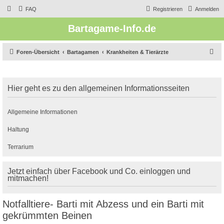
FAQ
Registrieren
Anmelden
Bartagame-Info.de
S
Foren-Übersicht
Bartagamen
Krankheiten & Tierärzte
u
c
Hier geht es zu den allgemeinen Informationsseiten
h
e
Allgemeine Informationen
Haltung
Terrarium
Jetzt einfach über Facebook und Co. einloggen und
mitmachen!
Notfalltiere- Barti mit Abzess und ein Barti mit
gekrümmten Beinen