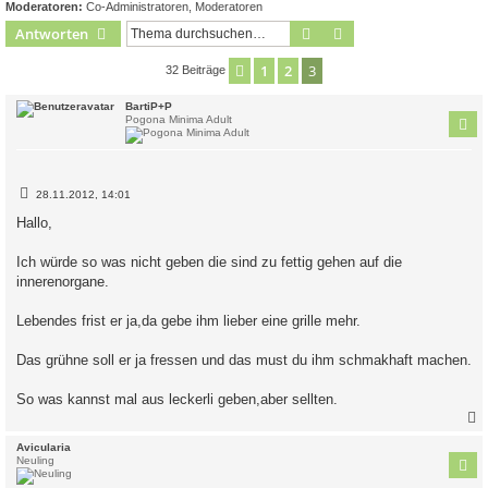
Moderatoren:
Co-Administratoren
,
Moderatoren
Suche
Erweiterte Suche
Antworten
1
2
3
Vorherige
32 Beiträge
BartiP+P
Pogona Minima Adult
B
28.11.2012, 14:01
e
i
Hallo,
t
r
a
Ich würde so was nicht geben die sind zu fettig gehen auf die
g
innerenorgane.
Lebendes frist er ja,da gebe ihm lieber eine grille mehr.
Das grühne soll er ja fressen und das must du ihm schmakhaft machen.
So was kannst mal aus leckerli geben,aber sellten.
c
Avicularia
Neuling