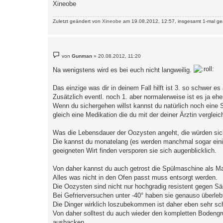
Xineobe
Zuletzt geändert von
Xineobe
am 19.08.2012, 12:57, insgesamt 1-mal ge
B
von
Gunman
»
20.08.2012, 11:20
e
i
Na wenigstens wird es bei euch nicht langweilig.
t
r
a
Das einzige was dir in deinem Fall hilft ist 3. so schwer es 
g
Zusätzlich eventl. noch 1. aber normalerweise ist es ja eh
Wenn du sichergehen willst kannst du natürlich noch ein
gleich eine Medikation die du mit der deiner Ärztin verglei
Was die Lebensdauer der Oozysten angeht, die würden sich
Die kannst du monatelang (es werden manchmal sogar eini
geeigneten Wirt finden versporen sie sich augenblicklich.
Von daher kannst du auch getrost die Spülmaschine als M
Alles was nicht in den Ofen passt muss entsorgt werden.
Die Oozysten sind nicht nur hochgradig resistent gegen 
Bei Gefrierversuchen unter -40° haben sie genauso überleb
Die Dinger wirklich loszubekommen ist daher eben sehr sch
Von daher solltest du auch wieder den kompletten Bodengr
ausbacken.