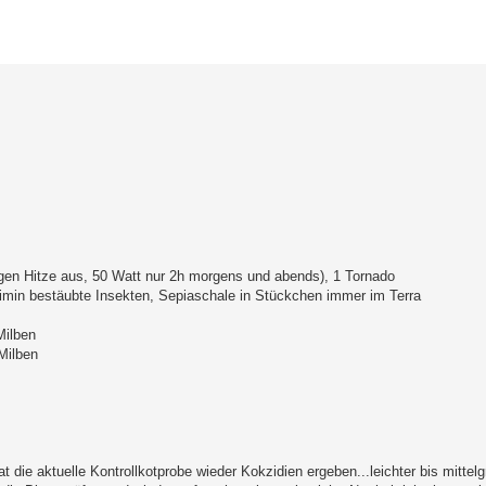
erte Suche
en Hitze aus, 50 Watt nur 2h morgens und abends), 1 Tornado
min bestäubte Insekten, Sepiaschale in Stückchen immer im Terra
Milben
Milben
t die aktuelle Kontrollkotprobe wieder Kokzidien ergeben...leichter bis mittelgr