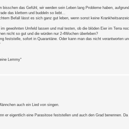
ein bisschen das Gefühl, wir werden sein Leben lang Probleme haben, aufgrund
ade das klettern und buddeln so liebt...
ichtem Befall lässt es sich ganz gut leben, wenn sonst keine Krankheitsanzei
hn im gewohnten Umfeld lassen und mal testen, ob die blöden Eier im Terra no
enen nicht so gut und die würden nur 2-4Wochen überleben?
g feststelle, sofort in Quarantäne. Oder kann man das nicht verantworten und
?
 kleine Lemmy"
 Männchen auch ein Lied von singen.
kann er eigentlich eine Parasitose feststellen und auch den Grad benennen. Da 