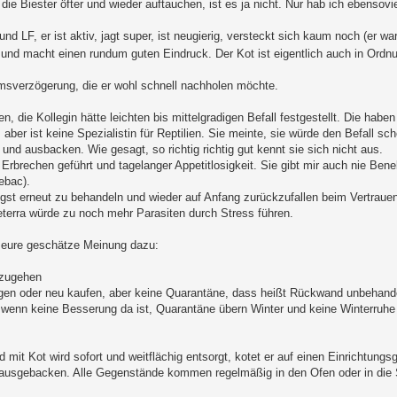
ie Biester öfter und wieder auftauchen, ist es ja nicht. Nur hab ich ebensovie
und LF, er ist aktiv, jagt super, ist neugierig, versteckt sich kaum noch (er wa
 und macht einen rundum guten Eindruck. Der Kot ist eigentlich auch in Ordnu
umsverzögerung, die er wohl schnell nachholen möchte.
en, die Kollegin hätte leichten bis mittelgradigen Befall festgestellt. Die hab
aber ist keine Spezialistin für Reptilien. Sie meinte, sie würde den Befall sc
und ausbacken. Wie gesagt, so richtig richtig gut kennt sie sich nicht aus.
Erbrechen geführt und tagelanger Appetitlosigkeit. Sie gibt mir auch nie Be
ebac).
gst erneut zu behandeln und wieder auf Anfang zurückzufallen beim Vertraue
neterra würde zu noch mehr Parasiten durch Stress führen.
e eure geschätze Meinung dazu:
 zugehen
igen oder neu kaufen, aber keine Quarantäne, dass heißt Rückwand unbehande
enn keine Besserung da ist, Quarantäne übern Winter und keine Winterruhe
 mit Kot wird sofort und weitflächig entsorgt, kotet er auf einen Einrichtung
 ausgebacken. Alle Gegenstände kommen regelmäßig in den Ofen oder in die