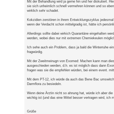
Mit der Behandlung wird ja gerne hin und her diskutiert. Hi
sie sich unheimlich schnell vermehren können und so ebe
wirklich sehr schadet.
Kokzidien zerstören in ihrem Entwicklungszyklus jedesmal 
wenn der Verdacht schon mittelgradig ist, hätte ich persön
Allerdings sollte dabei wirkich Quarantäne eingehalten wer
werden, wobei dies nur mit extremen Chemiekeulen möglich
Ich sehe auch ein Problem, dass ja bald die Winterruhe einb
fragwürdig.
Mit der Zweitmeinugn von Exomed: Machen kann man dies s
ausgeschieden werden, d.h. es ist möglich dass dann Exomed
fragen was sie die empfehlen würden, bei einem event. mitt
Mit dem PT-12, ich würde da auch das Bene Bac umswitchen
Darmflora zu besiedeln.
Wenn deine Ärztin nicht so ahnung hat, würde ich aber die
wichtig ist (und das eine Mittel besser vertragen wird, ich
Grüße