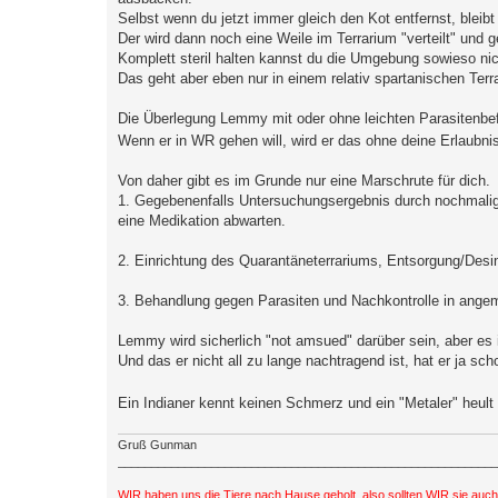
Selbst wenn du jetzt immer gleich den Kot entfernst, bleibt
Der wird dann noch eine Weile im Terrarium "verteilt" und 
Komplett steril halten kannst du die Umgebung sowieso nic
Das geht aber eben nur in einem relativ spartanischen Terra
Die Überlegung Lemmy mit oder ohne leichten Parasitenbe
Wenn er in WR gehen will, wird er das ohne deine Erlaubnis
Von daher gibt es im Grunde nur eine Marschrute für dich.
1. Gegebenenfalls Untersuchungsergebnis durch nochmali
eine Medikation abwarten.
2. Einrichtung des Quarantäneterrariums, Entsorgung/Desin
3. Behandlung gegen Parasiten und Nachkontrolle in ang
Lemmy wird sicherlich "not amsued" darüber sein, aber es i
Und das er nicht all zu lange nachtragend ist, hat er ja sc
Ein Indianer kennt keinen Schmerz und ein "Metaler" heult
Gruß Gunman
_________________________________________________________
WIR haben uns die Tiere nach Hause geholt, also sollten WIR sie auc