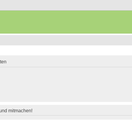
iten
 und mitmachen!