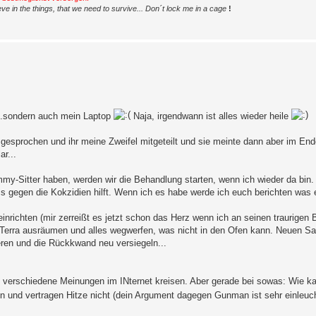
ve in the things, that we need to survive... Don´t lock me in a cage
!
t...sondern auch mein Laptop
Naja, irgendwann ist alles wieder heile
gesprochen und ihr meine Zweifel mitgeteilt und sie meinte dann aber im End
ar...
my-Sitter haben, werden wir die Behandlung starten, wenn ich wieder da bin.
ass gegen die Kokzidien hilft. Wenn ich es habe werde ich euch berichten was 
nrichten (mir zerreißt es jetzt schon das Herz wenn ich an seinen traurigen B
erra ausräumen und alles wegwerfen, was nicht in den Ofen kann. Neuen Sa
eren und die Rückkwand neu versiegeln...
le verschiedene Meinungen im INternet kreisen. Aber gerade bei sowas: Wie ka
n und vertragen Hitze nicht (dein Argument dagegen Gunman ist sehr einleu