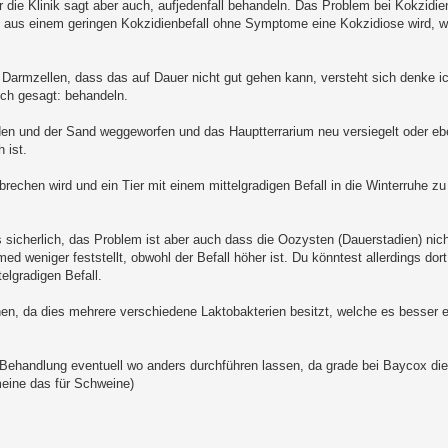
er die Klinik sagt aber auch, aufjedenfall behandeln. Das Problem bei Kokzidien
n aus einem geringen Kokzidienbefall ohne Symptome eine Kokzidiose wird, 
Darmzellen, dass das auf Dauer nicht gut gehen kann, versteht sich denke i
lich gesagt: behandeln.
den und der Sand weggeworfen und das Hauptterrarium neu versiegelt oder eben
 ist.
rechen wird und ein Tier mit einem mittelgradigen Befall in die Winterruhe zu
icherlich, das Problem ist aber auch dass die Oozysten (Dauerstadien) nic
 weniger feststellt, obwohl der Befall höher ist. Du könntest allerdings dor
elgradigen Befall.
, da dies mehrere verschiedene Laktobakterien besitzt, welche es besser e
 Behandlung eventuell wo anders durchführen lassen, da grade bei Baycox di
 meine das für Schweine)