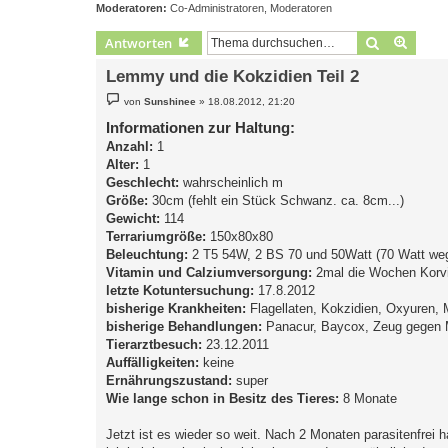
Moderatoren:
Co-Administratoren
,
Moderatoren
Suche
Erweit
Antworten
Lemmy und die Kokzidien Teil 2
B
von
Sunshinee
»
18.08.2012, 21:20
e
i
Informationen zur Haltung:
t
Anzahl:
r
1
a
Alter:
1
g
Geschlecht:
wahrscheinlich m
Größe:
30cm (fehlt ein Stück Schwanz. ca. 8cm...)
Gewicht:
114
Terrariumgröße:
150x80x80
Beleuchtung:
2 T5 54W, 2 BS 70 und 50Watt (70 Watt weg
Vitamin und Calziumversorgung:
2mal die Wochen Korvi
letzte Kotuntersuchung:
17.8.2012
bisherige Krankheiten:
Flagellaten, Kokzidien, Oxyuren, 
bisherige Behandlungen:
Panacur, Baycox, Zeug gegen 
Tierarztbesuch:
23.12.2011
Auffälligkeiten:
keine
Ernährungszustand:
super
Wie lange schon in Besitz des Tieres:
8 Monate
Jetzt ist es wieder so weit. Nach 2 Monaten parasitenfrei ha