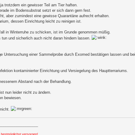
 ja trotzdem ein gewisser Teil am Tier haften.
gerade im Bodensubstrat setzt er sich dann gern fest.
ht, aber zumindest eine gewisse Quarantäne aufrecht erhalten.
rium, dessen Einrichtung leicht zu reinigen ist.
fall in Winterruhe zu schicken, ist im Grunde genommen müßig.
 tun und sicherlich auch nicht daran hindern lassen.
ge Untersuchung einer Sammelprobe durch Exomed bestätigen lassen und bei
fektion kontaminierter Einrichtung und Versiegelung des Hauptterrariums.
emessenem Abstand nach der Behandlung.
st nun leider nicht zu ändern.
hon bewiesen.
 nicht.
_____________________
h bestmöglichst versorgen!