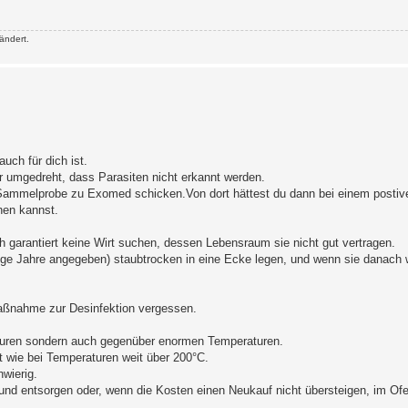
ändert.
auch für dich ist.
er umgedreht, dass Parasiten nicht erkannt werden.
e Sammelprobe zu Exomed schicken.Von dort hättest du dann bei einem posti
chen kannst.
 garantiert keine Wirt suchen, dessen Lebensraum sie nicht gut vertragen.
ge Jahre angegeben) staubtrocken in eine Ecke legen, und wenn sie danach 
aßnahme zur Desinfektion vergessen.
Säuren sondern auch gegenüber enormen Temperaturen.
t wie bei Temperaturen weit über 200°C.
wierig.
und entsorgen oder, wenn die Kosten einen Neukauf nicht übersteigen, im Ofe