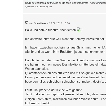
Don't be confused by the lies of the fools and deceivers, hope and belie
Lyrics from "Gift Of Faith" by Toto
B
von
Sunshinee
»
22.08.2012, 15:08
e
i
Hallo und danke für eure Nachrichten
t
r
a
Ich antworte jetzt erst weil nicht nur Lemmy Parasiten ha
g
Ich habe inzwischen nocheinmal ausführlich mit meiner TA 
wie ihr und es war mir im Endeffekt ja auch schon vorher kl
Da ich die nächsten zwei Wochen in Urlaub bin und wir Lem
sie hat mir noch ein neues Desinfektionsmittel bestellt, d
Werde dann also:
Quarantänebecken desinfizieren und mit so gut wie nichts ei
Lemmy umsetzten und behandeln in der Zwischenzeit das T
besorgen, alles schrubben schrubben schrubben, desinfizi
Läuft. Hauptsache der Kleine wird gesund.
Jetzt mal aber noch ganz allgemein: Ist mir klar, dass vie
einigen Foren steht, Kokzidien brauchen Wasser zum Lebe
GUnman schreibt: