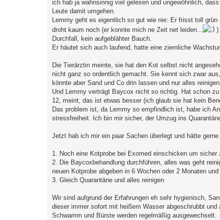
ich hab ja wahnsinnig viel gelesen und ungewöhnlich, dass d
Leute damit umgehen.
Lemmy geht es eigentlich so gut wie nie: Er frisst toll grün 
droht kaum noch (er konnte mich ne Zeit net leiden...
)
Durchfall, kein aufgeblähter Bauch.
Er häutet sich auch laufend, hatte eine ziemliche Wachst
Die Tierärztin meinte, sie hat den Kot selbst nicht angeseh
nicht ganz so ordentlich gemacht. Sie kennt sich zwar aus, 
könnte aber Sand und Co drin lassen und nur alles reinigen 
Und Lemmy verträgt Baycox nicht so richtig. Hat schon zu 
12, meint, das ist etwas besser (ich glaub sie hat kein Ben
Das problem ist, da Lemmy so empfindlich ist, habe ich An
stressfreiheit. Ich bin mir sicher, der Umzug ins Quarantä
Jetzt hab ich mir ein paar Sachen überlegt und hätte gern
1. Noch eine Kotprobe bei Exomed einschicken um sicher
2. Die Baycoxbehandlung durchführen, alles was geht rein
neuen Kotprobe abgeben in 6 Wochen oder 2 Monaten und w
3. Gleich Quarantäne und alles reinigen
Wir sind aufgrund der Erfahrungen eh sehr hygienisch, Sand
dieser immer sofort mit heißem Wasser abgeschrubbt und
Schwamm und Bürste werden regelmäßig ausgewechselt.