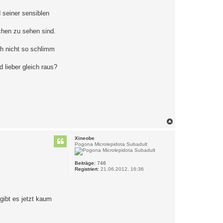
 seiner sensiblen
chen zu sehen sind.
ch nicht so schlimm
 lieber gleich raus?
N
a
c
Xineobe
h
Pogona Microlepidota Subadult
o
b
e
Beiträge:
746
Registriert:
21.06.2012, 16:36
n
gibt es jetzt kaum