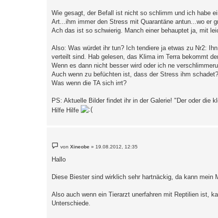
Wie gesagt, der Befall ist nicht so schlimm und ich habe 
Art...ihm immer den Stress mit Quarantäne antun...wo er gr
Ach das ist so schwierig. Manch einer behauptet ja, mit le
Also: Was würdet ihr tun? Ich tendiere ja etwas zu Nr2: I
verteilt sind. Hab gelesen, das Klima im Terra bekommt d
Wenn es dann nicht besser wird oder ich ne verschlimmerun
Auch wenn zu befüchten ist, dass der Stress ihm schadet
Was wenn die TA sich irrt?
PS: Aktuelle Bilder findet ihr in der Galerie! "Der oder die
Hilfe Hilfe
B
von
Xineobe
»
19.08.2012, 12:35
e
i
Hallo
t
r
a
Diese Biester sind wirklich sehr hartnäckig, da kann mein
g
Also auch wenn ein Tierarzt unerfahren mit Reptilien ist, 
Unterschiede.