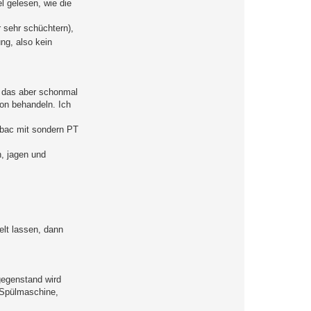
l gelesen, wie die
r sehr schüchtern),
ng, also kein
en das aber schonmal
hon behandeln. Ich
nebac mit sondern PT
n, jagen und
lt lassen, dann
sgegenstand wird
 Spülmaschine,