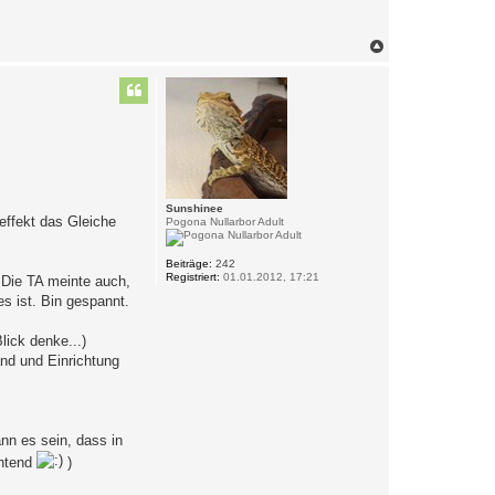
N
a
c
h
o
b
e
n
Sunshinee
effekt das Gleiche
Pogona Nullarbor Adult
Beiträge:
242
Registriert:
01.01.2012, 17:21
 Die TA meinte auch,
es ist. Bin gespannt.
lick denke...)
nd und Einrichtung
nn es sein, dass in
chtend
)