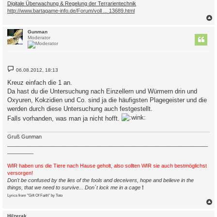
Digitale Überwachung & Regelung der Terrarientechnik
http://www.bartagame-info.de/Forum/voll ... 13689.html
c
Gunman
Moderator
B
06.08.2012, 18:13
e
i
Kreuz einfach die 1 an.
t
Da hast du die Untersuchung nach Einzellern und Würmern drin und
r
a
Oxyuren, Kokzidien und Co. sind ja die häufigsten Plagegeister und die
g
werden durch diese Untersuchung auch festgestellt.
Falls vorhanden, was man ja nicht hofft.
Gruß Gunman
_____________________________________________________________________
_________
WIR haben uns die Tiere nach Hause geholt, also sollten WIR sie auch bestmöglichst
versorgen!
Don't be confused by the lies of the fools and deceivers, hope and believe in the
things, that we need to survive... Don´t lock me in a cage
!
Lyrics from "Gift Of Faith" by Toto
c
Hilzerak