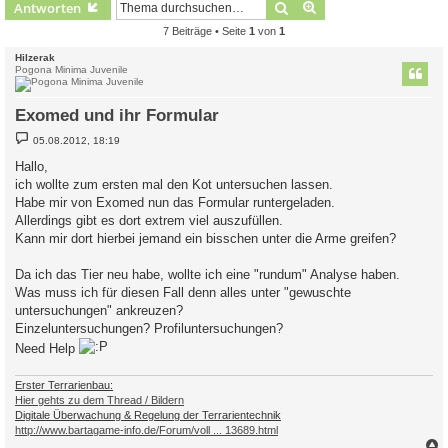
Suche
Erweiterte Suche
Antworten
7 Beiträge • Seite
1
von
1
Hilzerak
Pogona Minima Juvenile
Exomed und ihr Formular
B
05.08.2012, 18:19
e
i
Hallo,
t
ich wollte zum ersten mal den Kot untersuchen lassen.
r
a
Habe mir von Exomed nun das Formular runtergeladen.
g
Allerdings gibt es dort extrem viel auszufüllen.
Kann mir dort hierbei jemand ein bisschen unter die Arme greifen?
Da ich das Tier neu habe, wollte ich eine "rundum" Analyse haben.
Was muss ich für diesen Fall denn alles unter "gewuschte
untersuchungen" ankreuzen?
Einzeluntersuchungen? Profiluntersuchungen?
Need Help
Erster Terrarienbau:
Hier gehts zu dem Thread / Bildern
Digitale Überwachung & Regelung der Terrarientechnik
http://www.bartagame-info.de/Forum/voll ... 13689.html