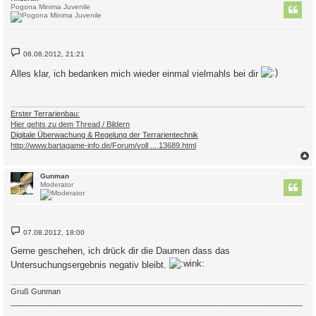
Pogona Minima Juvenile
B
06.08.2012, 21:21
e
i
Alles klar, ich bedanken mich wieder einmal vielmahls bei dir
t
r
a
g
Erster Terrarienbau:
Hier gehts zu dem Thread / Bildern
Digitale Überwachung & Regelung der Terrarientechnik
http://www.bartagame-info.de/Forum/voll ... 13689.html
c
Gunman
Moderator
B
07.08.2012, 18:00
e
i
Gerne geschehen, ich drück dir die Daumen dass das
t
r
Untersuchungsergebnis negativ bleibt.
a
g
Gruß Gunman
_____________________________________________________________________
_________