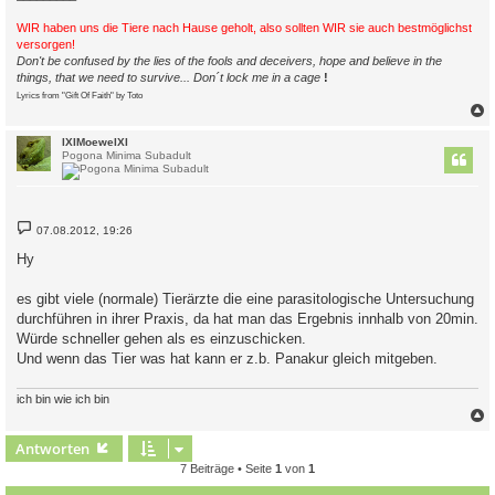
WIR haben uns die Tiere nach Hause geholt, also sollten WIR sie auch bestmöglichst
versorgen!
Don't be confused by the lies of the fools and deceivers, hope and believe in the
things, that we need to survive... Don´t lock me in a cage
!
Lyrics from "Gift Of Faith" by Toto
c
IXIMoeweIXI
Pogona Minima Subadult
B
07.08.2012, 19:26
e
i
Hy
t
r
a
es gibt viele (normale) Tierärzte die eine parasitologische Untersuchung
g
durchführen in ihrer Praxis, da hat man das Ergebnis innhalb von 20min.
Würde schneller gehen als es einzuschicken.
Und wenn das Tier was hat kann er z.b. Panakur gleich mitgeben.
ich bin wie ich bin
c
Antworten
7 Beiträge • Seite
1
von
1