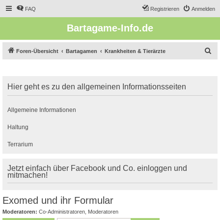
FAQ
Registrieren
Anmelden
Bartagame-Info.de
S
Foren-Übersicht
Bartagamen
Krankheiten & Tierärzte
u
c
Hier geht es zu den allgemeinen Informationsseiten
h
e
Allgemeine Informationen
Haltung
Terrarium
Jetzt einfach über Facebook und Co. einloggen und
mitmachen!
Exomed und ihr Formular
Moderatoren:
Co-Administratoren
,
Moderatoren