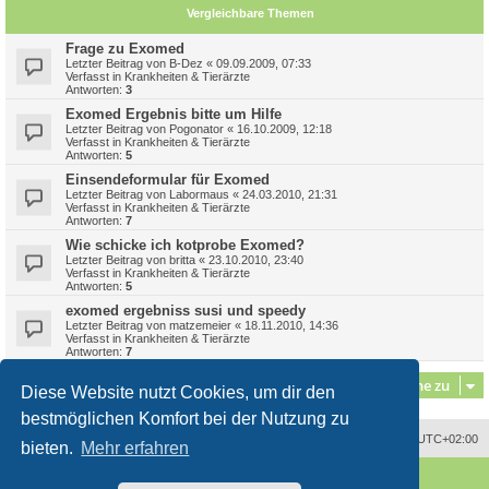
Vergleichbare Themen
Frage zu Exomed
Letzter Beitrag von
B-Dez
«
09.09.2009, 07:33
Verfasst in
Krankheiten & Tierärzte
Antworten:
3
Exomed Ergebnis bitte um Hilfe
Letzter Beitrag von
Pogonator
«
16.10.2009, 12:18
Verfasst in
Krankheiten & Tierärzte
Antworten:
5
Einsendeformular für Exomed
Letzter Beitrag von
Labormaus
«
24.03.2010, 21:31
Verfasst in
Krankheiten & Tierärzte
Antworten:
7
Wie schicke ich kotprobe Exomed?
Letzter Beitrag von
britta
«
23.10.2010, 23:40
Verfasst in
Krankheiten & Tierärzte
Antworten:
5
exomed ergebniss susi und speedy
Letzter Beitrag von
matzemeier
«
18.11.2010, 14:36
Verfasst in
Krankheiten & Tierärzte
Antworten:
7
Gehe zu
Diese Website nutzt Cookies, um dir den
bestmöglichen Komfort bei der Nutzung zu
Alle Zeiten sind
UTC+02:00
bieten.
Mehr erfahren
Powered by
phpBB
® Forum Software © phpBB Limited