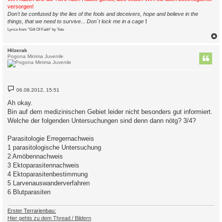
versorgen!
Don't be confused by the lies of the fools and deceivers, hope and believe in the
things, that we need to survive... Don´t lock me in a cage
!
Lyrics from "Gift Of Faith" by Toto
c
Hilzerak
Pogona Minima Juvenile
B
06.08.2012, 15:51
e
i
Ah okay.
t
Bin auf dem medizinischen Gebiet leider nicht besonders gut informiert.
r
a
Welche der folgenden Untersuchungen sind denn dann nötg? 3/4?
g
Parasitologie Erregernachweis
1 parasitologische Untersuchung
2 Amöbennachweis
3 Ektoparasitennachweis
4 Ektoparasitenbestimmung
5 Larvenauswanderverfahren
6 Blutparasiten
Erster Terrarienbau:
Hier gehts zu dem Thread / Bildern