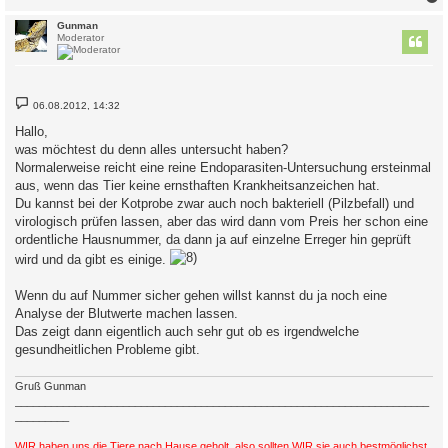
c
Gunman
Moderator
B
06.08.2012, 14:32
e
i
Hallo,
t
was möchtest du denn alles untersucht haben?
r
a
Normalerweise reicht eine reine Endoparasiten-Untersuchung ersteinmal
g
aus, wenn das Tier keine ernsthaften Krankheitsanzeichen hat.
Du kannst bei der Kotprobe zwar auch noch bakteriell (Pilzbefall) und
virologisch prüfen lassen, aber das wird dann vom Preis her schon eine
ordentliche Hausnummer, da dann ja auf einzelne Erreger hin geprüft
wird und da gibt es einige.
Wenn du auf Nummer sicher gehen willst kannst du ja noch eine
Analyse der Blutwerte machen lassen.
Das zeigt dann eigentlich auch sehr gut ob es irgendwelche
gesundheitlichen Probleme gibt.
Gruß Gunman
_____________________________________________________________________
_________
WIR haben uns die Tiere nach Hause geholt, also sollten WIR sie auch bestmöglichst