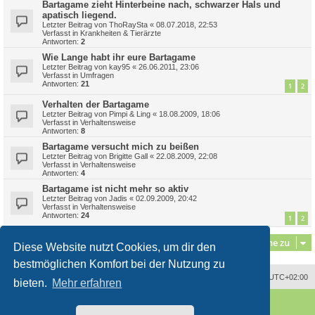
Bartagame zieht Hinterbeine nach, schwarzer Hals und
apatisch liegend.
Letzter Beitrag von
ThoRaySta
«
08.07.2018, 22:53
Verfasst in
Krankheiten & Tierärzte
Antworten:
2
Wie Lange habt ihr eure Bartagame
Letzter Beitrag von
kay95
«
26.06.2011, 23:06
Verfasst in
Umfragen
Antworten:
21
1
2
Verhalten der Bartagame
Letzter Beitrag von
Pimpi & Ling
«
18.08.2009, 18:06
Verfasst in
Verhaltensweise
Antworten:
8
Bartagame versucht mich zu beißen
Letzter Beitrag von
Brigitte Gall
«
22.08.2009, 22:08
Verfasst in
Verhaltensweise
Antworten:
4
Bartagame ist nicht mehr so aktiv
Letzter Beitrag von
Jadis
«
02.09.2009, 20:42
Verfasst in
Verhaltensweise
Antworten:
24
1
2
Gehe zu
Diese Website nutzt Cookies, um dir den
bestmöglichen Komfort bei der Nutzung zu
Alle Zeiten sind
UTC+02:00
bieten.
Mehr erfahren
Powered by
phpBB
® Forum Software © phpBB Limited
Deutsche Übersetzung durch
phpBB.de