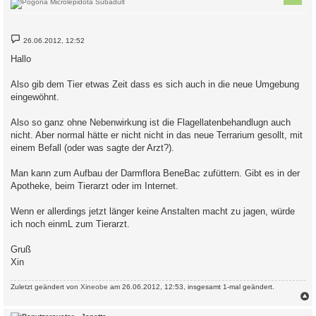
B
26.06.2012, 12:52
e
i
Hallo
t
r
a
Also gib dem Tier etwas Zeit dass es sich auch in die neue Umgebung
g
eingewöhnt.
Also so ganz ohne Nebenwirkung ist die Flagellatenbehandlugn auch
nicht. Aber normal hätte er nicht nicht in das neue Terrarium gesollt, mit
einem Befall (oder was sagte der Arzt?).
Man kann zum Aufbau der Darmflora BeneBac zufüttern. Gibt es in der
Apotheke, beim Tierarzt oder im Internet.
Wenn er allerdings jetzt länger keine Anstalten macht zu jagen, würde
ich noch einmL zum Tierarzt.
Gruß
Xin
Zuletzt geändert von
Xineobe
am 26.06.2012, 12:53, insgesamt 1-mal geändert.
c