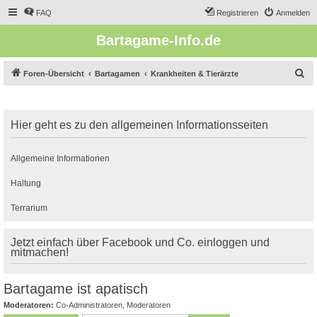
FAQ
Registrieren
Anmelden
Bartagame-Info.de
S
Foren-Übersicht
Bartagamen
Krankheiten & Tierärzte
u
c
Hier geht es zu den allgemeinen Informationsseiten
h
e
Allgemeine Informationen
Haltung
Terrarium
Jetzt einfach über Facebook und Co. einloggen und
mitmachen!
Bartagame ist apatisch
Moderatoren:
Co-Administratoren
,
Moderatoren