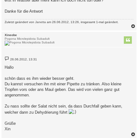
erst in Wasser aber mehr kann ich doch nicht tun oder?
Danke für die Antwort
Zuletzt geändert von
Janetta
am 26.06.2012, 13:26, insgesamt 1-mal geändert.
c
Xineobe
Pogona Microlepidota Subadult
B
26.06.2012, 13:31
e
i
Hallo
t
r
a
schön dass es ihm wieder besser geht.
g
Du kannst versuchen ihn mit einer Pipette zu tränken. Also kleine
Tropfen vors oder ans Maul geben. Das wird von vielen ganz gut
angenommen.
Zu nass sollte der Salat nicht sein, da dass Durchfall geben kann,
welcher dann zu Dehydrierung führt
Grüße
Xin