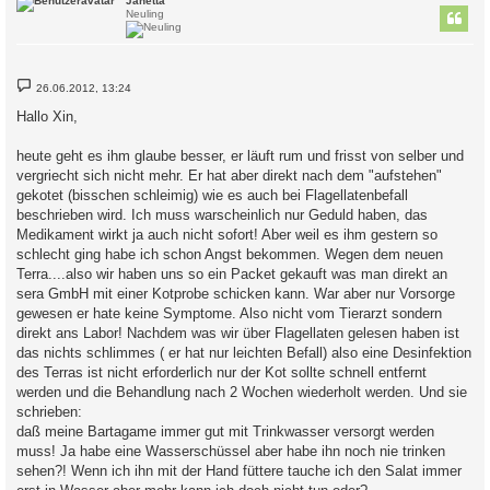
Janetta
Neuling
B
26.06.2012, 13:24
e
i
Hallo Xin,
t
r
a
heute geht es ihm glaube besser, er läuft rum und frisst von selber und
g
vergriecht sich nicht mehr. Er hat aber direkt nach dem "aufstehen"
gekotet (bisschen schleimig) wie es auch bei Flagellatenbefall
beschrieben wird. Ich muss warscheinlich nur Geduld haben, das
Medikament wirkt ja auch nicht sofort! Aber weil es ihm gestern so
schlecht ging habe ich schon Angst bekommen. Wegen dem neuen
Terra....also wir haben uns so ein Packet gekauft was man direkt an
sera GmbH mit einer Kotprobe schicken kann. War aber nur Vorsorge
gewesen er hate keine Symptome. Also nicht vom Tierarzt sondern
direkt ans Labor! Nachdem was wir über Flagellaten gelesen haben ist
das nichts schlimmes ( er hat nur leichten Befall) also eine Desinfektion
des Terras ist nicht erforderlich nur der Kot sollte schnell entfernt
werden und die Behandlung nach 2 Wochen wiederholt werden. Und sie
schrieben:
daß meine Bartagame immer gut mit Trinkwasser versorgt werden
muss! Ja habe eine Wasserschüssel aber habe ihn noch nie trinken
sehen?! Wenn ich ihn mit der Hand füttere tauche ich den Salat immer