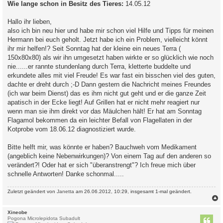
Wie lange schon in Besitz des Tieres:
14.05.12
Hallo ihr lieben,
also ich bin neu hier und habe mir schon viel Hilfe und Tipps für meinen
Hermann bei euch geholt. Jetzt habe ich ein Problem, vielleicht könnt
ihr mir helfen!? Seit Sonntag hat der kleine ein neues Terra (
150x80x80) als wir ihn umgesetzt haben wirkte er so glücklich wie noch
nie......er rannte stundenlang durch Terra, kletterte buddelte und
erkundete alles mit viel Freude! Es war fast ein bisschen viel des guten,
dachte er dreht durch ;-D Dann gestern die Nachricht meines Freundes
(ich war beim Dienst) das es ihm nicht gut geht und er die ganze Zeit
apatisch in der Ecke liegt! Auf Grillen hat er nicht mehr reagiert nur
wenn man sie ihm direkt vor das Mäulchen hält! Er hat am Sonntag
Flagamol bekommen da ein leichter Befall von Flagellaten in der
Kotprobe vom 18.06.12 diagnostiziert wurde.
Bitte helft mir, was könnte er haben? Bauchweh vom Medikament
(angeblich keine Nebenwirkungen)? Von einem Tag auf den anderen so
verändert?! Oder hat er sich "überanstrengt"? Ich freue mich über
schnelle Antworten! Danke schonmal.....
Zuletzt geändert von
Janetta
am 26.06.2012, 10:29, insgesamt 1-mal geändert.
c
Xineobe
Pogona Microlepidota Subadult