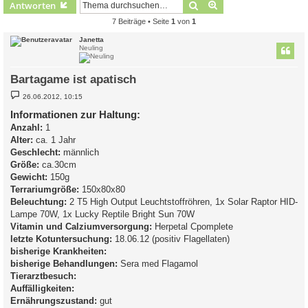
Suche
Erweiterte Suche
Antworten
7 Beiträge • Seite
1
von
1
Janetta
Neuling
Bartagame ist apatisch
B
26.06.2012, 10:15
e
i
Informationen zur Haltung:
t
Anzahl:
r
1
a
Alter:
ca. 1 Jahr
g
Geschlecht:
männlich
Größe:
ca.30cm
Gewicht:
150g
Terrariumgröße:
150x80x80
Beleuchtung:
2 T5 High Output Leuchtstoffröhren, 1x Solar Raptor HID-
Lampe 70W, 1x Lucky Reptile Bright Sun 70W
Vitamin und Calziumversorgung:
Herpetal Cpomplete
letzte Kotuntersuchung:
18.06.12 (positiv Flagellaten)
bisherige Krankheiten:
bisherige Behandlungen:
Sera med Flagamol
Tierarztbesuch:
Auffälligkeiten:
Ernährungszustand:
gut