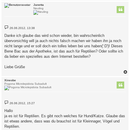
c
Janetta
Neuling
B
26.06.2012, 13:38
e
i
Danke ich glaube das wird schon wieder, bin wahrscheinlich
t
übervorsichtig will ja auch nichts falsch machen wir haben ihn ja noch
r
a
nicht lange und er soll doch ein tolles leben bei uns haben(':D')! Dieses
g
Bene Bac aus der Apotheke, ist das auch für Reptilien? Oder sollte ich
da lieber ein spezielles aus dem Internet bestellen?
Liebe Grüße
c
Xineobe
Pogona Microlepidota Subadult
B
26.06.2012, 15:27
e
i
Hallo
t
ja es ist für Reptilien. Es gibt noch welches für Hund/Katze. Glaube das
r
a
ist etwas andere, dass was du brauchst ist für Kleinnager, Vögel und
g
Reptilien.