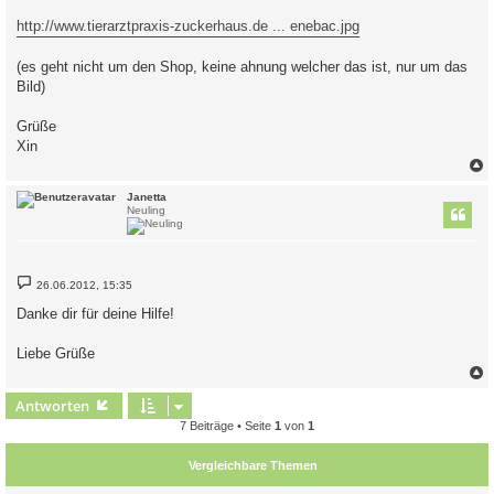
http://www.tierarztpraxis-zuckerhaus.de ... enebac.jpg
(es geht nicht um den Shop, keine ahnung welcher das ist, nur um das
Bild)
Grüße
Xin
c
Janetta
Neuling
B
26.06.2012, 15:35
e
i
Danke dir für deine Hilfe!
t
r
a
Liebe Grüße
g
c
Antworten
7 Beiträge • Seite
1
von
1
Vergleichbare Themen