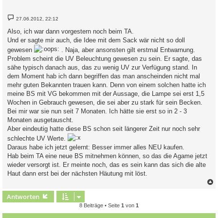
B
27.06.2012, 22:12
e
i
Also, ich war dann vorgestern noch beim TA.
t
Und er sagte mir auch, die Idee mit dem Sack wär nicht so doll
r
a
gewesen
. Naja, aber ansonsten gilt erstmal Entwarnung.
g
Problem scheint die UV Beleuchtung gewesen zu sein. Er sagte, das
sähe typisch danach aus, das zu wenig UV zur Verfügung stand. In
dem Moment hab ich dann begriffen das man anscheinden nicht mal
mehr guten Bekannten trauen kann. Denn von einem solchen hatte ich
meine BS mit VG bekommen mit der Aussage, die Lampe sei erst 1,5
Wochen in Gebrauch gewesen, die sei aber zu stark für sein Becken.
Bei mir war sie nun seit 7 Monaten. Ich hätte sie erst so in 2 - 3
Monaten ausgetauscht.
Aber eindeutig hatte diese BS schon seit längerer Zeit nur noch sehr
schlechte UV Werte.
Daraus habe ich jetzt gelernt: Besser immer alles NEU kaufen.
Hab beim TA eine neue BS mitnehmen können, so das die Agame jetzt
wieder versorgt ist. Er meinte noch, das es sein kann das sich die alte
Haut dann erst bei der nächsten Häutung mit löst.
c
Antworten
8 Beiträge • Seite
1
von
1