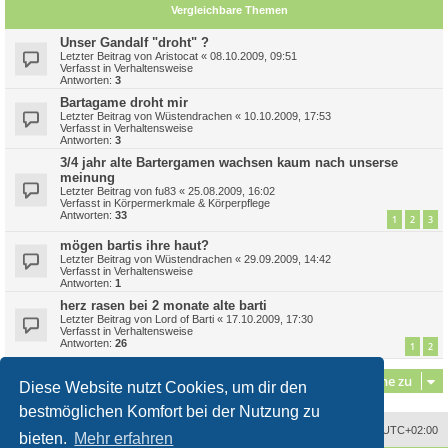
Vergleichbare Themen
Unser Gandalf "droht" ?
Letzter Beitrag von
Aristocat
«
08.10.2009, 09:51
Verfasst in
Verhaltensweise
Antworten:
3
Bartagame droht mir
Letzter Beitrag von
Wüstendrachen
«
10.10.2009, 17:53
Verfasst in
Verhaltensweise
Antworten:
3
3/4 jahr alte Bartergamen wachsen kaum nach unserse
meinung
Letzter Beitrag von
fu83
«
25.08.2009, 16:02
Verfasst in
Körpermerkmale & Körperpflege
Antworten:
33
1
2
3
mögen bartis ihre haut?
Letzter Beitrag von
Wüstendrachen
«
29.09.2009, 14:42
Verfasst in
Verhaltensweise
Antworten:
1
herz rasen bei 2 monate alte barti
Letzter Beitrag von
Lord of Barti
«
17.10.2009, 17:30
Verfasst in
Verhaltensweise
Antworten:
26
1
2
Gehe zu
Diese Website nutzt Cookies, um dir den
bestmöglichen Komfort bei der Nutzung zu
Alle Zeiten sind
UTC+02:00
bieten.
Mehr erfahren