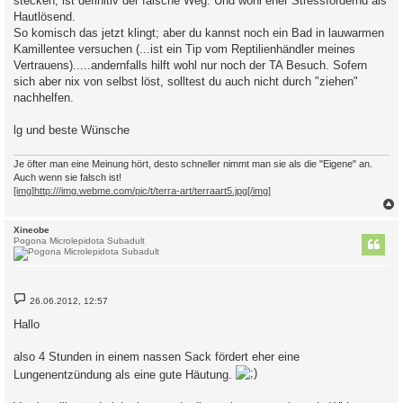
stecken, ist definitiv der falsche Weg. Und wohl eher Stressfördernd als
Hautlösend.
So komisch das jetzt klingt; aber du kannst noch ein Bad in lauwarmen
Kamillentee versuchen (...ist ein Tip vom Reptilienhändler meines
Vertrauens).....andernfalls hilft wohl nur noch der TA Besuch. Sofern
sich aber nix von selbst löst, solltest du auch nicht durch "ziehen"
nachhelfen.
lg und beste Wünsche
Je öfter man eine Meinung hört, desto schneller nimmt man sie als die "Eigene" an.
Auch wenn sie falsch ist!
[img]http:///img.webme.com/pic/t/terra-art/terraart5.jpg[/img]
c
Xineobe
Pogona Microlepidota Subadult
B
26.06.2012, 12:57
e
i
Hallo
t
r
a
also 4 Stunden in einem nassen Sack fördert eher eine
g
Lungenentzündung als eine gute Häutung.