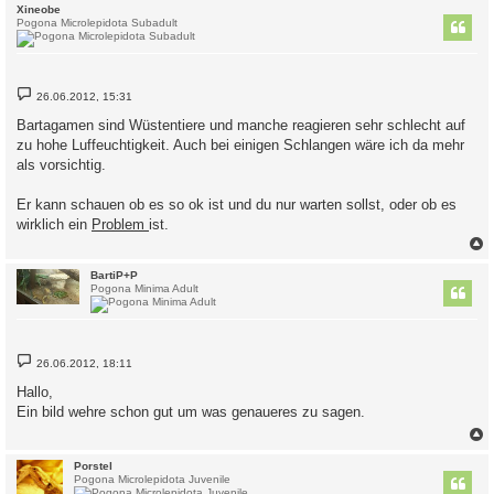
c
Xineobe
Pogona Microlepidota Subadult
B
26.06.2012, 15:31
e
i
Bartagamen sind Wüstentiere und manche reagieren sehr schlecht auf
t
zu hohe Luffeuchtigkeit. Auch bei einigen Schlangen wäre ich da mehr
r
a
als vorsichtig.
g
Er kann schauen ob es so ok ist und du nur warten sollst, oder ob es
wirklich ein
Problem
ist.
c
BartiP+P
Pogona Minima Adult
B
26.06.2012, 18:11
e
i
Hallo,
t
Ein bild wehre schon gut um was genaueres zu sagen.
r
a
g
c
Porstel
Pogona Microlepidota Juvenile