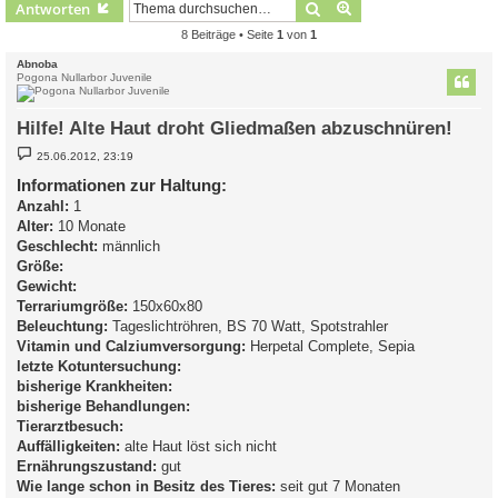
Suche
Erweiterte Suche
Antworten
8 Beiträge • Seite
1
von
1
Abnoba
Pogona Nullarbor Juvenile
Hilfe! Alte Haut droht Gliedmaßen abzuschnüren!
B
25.06.2012, 23:19
e
i
Informationen zur Haltung:
t
Anzahl:
r
1
a
Alter:
10 Monate
g
Geschlecht:
männlich
Größe:
Gewicht:
Terrariumgröße:
150x60x80
Beleuchtung:
Tageslichtröhren, BS 70 Watt, Spotstrahler
Vitamin und Calziumversorgung:
Herpetal Complete, Sepia
letzte Kotuntersuchung:
bisherige Krankheiten:
bisherige Behandlungen:
Tierarztbesuch:
Auffälligkeiten:
alte Haut löst sich nicht
Ernährungszustand:
gut
Wie lange schon in Besitz des Tieres:
seit gut 7 Monaten