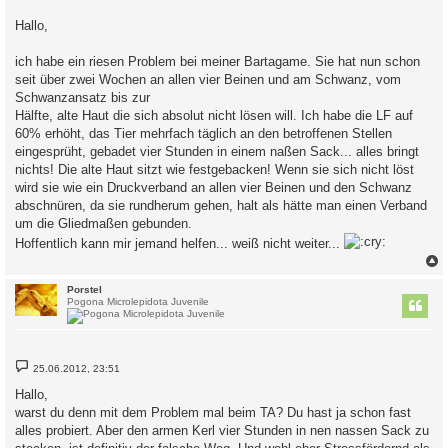
Hallo,
ich habe ein riesen Problem bei meiner Bartagame. Sie hat nun schon
seit über zwei Wochen an allen vier Beinen und am Schwanz, vom
Schwanzansatz bis zur
Hälfte, alte Haut die sich absolut nicht lösen will. Ich habe die LF auf
60% erhöht, das Tier mehrfach täglich an den betroffenen Stellen
eingesprüht, gebadet vier Stunden in einem naßen Sack... alles bringt
nichts! Die alte Haut sitzt wie festgebacken! Wenn sie sich nicht löst
wird sie wie ein Druckverband an allen vier Beinen und den Schwanz
abschnüren, da sie rundherum gehen, halt als hätte man einen Verband
um die Gliedmaßen gebunden.
Hoffentlich kann mir jemand helfen... weiß nicht weiter...
c
Porstel
Pogona Microlepidota Juvenile
B
25.06.2012, 23:51
e
i
Hallo,
t
warst du denn mit dem Problem mal beim TA? Du hast ja schon fast
r
a
alles probiert. Aber den armen Kerl vier Stunden in nen nassen Sack zu
g