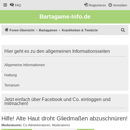
FAQ
Registrieren
Anmelden
Bartagame-Info.de
S
Foren-Übersicht
Bartagamen
Krankheiten & Tierärzte
u
c
Hier geht es zu den allgemeinen Informationsseiten
h
e
Allgemeine Informationen
Haltung
Terrarium
Jetzt einfach über Facebook und Co. einloggen und
mitmachen!
Hilfe! Alte Haut droht Gliedmaßen abzuschnüren!
Moderatoren:
Co-Administratoren
,
Moderatoren