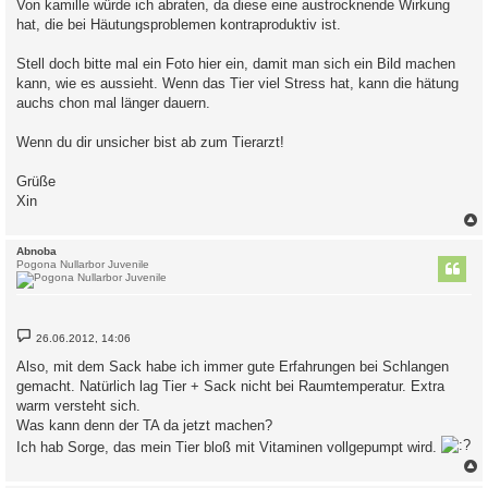
Von kamille würde ich abraten, da diese eine austrocknende Wirkung
hat, die bei Häutungsproblemen kontraproduktiv ist.
Stell doch bitte mal ein Foto hier ein, damit man sich ein Bild machen
kann, wie es aussieht. Wenn das Tier viel Stress hat, kann die hätung
auchs chon mal länger dauern.
Wenn du dir unsicher bist ab zum Tierarzt!
Grüße
Xin
c
Abnoba
Pogona Nullarbor Juvenile
B
26.06.2012, 14:06
e
i
Also, mit dem Sack habe ich immer gute Erfahrungen bei Schlangen
t
gemacht. Natürlich lag Tier + Sack nicht bei Raumtemperatur. Extra
r
a
warm versteht sich.
g
Was kann denn der TA da jetzt machen?
Ich hab Sorge, das mein Tier bloß mit Vitaminen vollgepumpt wird.