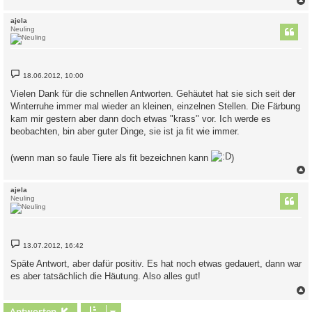
c
ajela
Neuling
B
18.06.2012, 10:00
e
i
Vielen Dank für die schnellen Antworten. Gehäutet hat sie sich seit der
t
Winterruhe immer mal wieder an kleinen, einzelnen Stellen. Die Färbung
r
a
kam mir gestern aber dann doch etwas "krass" vor. Ich werde es
g
beobachten, bin aber guter Dinge, sie ist ja fit wie immer.
(wenn man so faule Tiere als fit bezeichnen kann
)
c
ajela
Neuling
B
13.07.2012, 16:42
e
i
Späte Antwort, aber dafür positiv. Es hat noch etwas gedauert, dann war
t
es aber tatsächlich die Häutung. Also alles gut!
r
a
g
c
Antworten