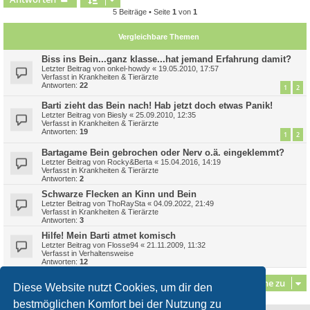
5 Beiträge • Seite
1
von
1
Vergleichbare Themen
Biss ins Bein...ganz klasse...hat jemand Erfahrung damit?
Letzter Beitrag von
onkel-howdy
«
19.05.2010, 17:57
Verfasst in
Krankheiten & Tierärzte
Antworten:
22
1
2
Barti zieht das Bein nach! Hab jetzt doch etwas Panik!
Letzter Beitrag von
Biesly
«
25.09.2010, 12:35
Verfasst in
Krankheiten & Tierärzte
Antworten:
19
1
2
Bartagame Bein gebrochen oder Nerv o.ä. eingeklemmt?
Letzter Beitrag von
Rocky&Berta
«
15.04.2016, 14:19
Verfasst in
Krankheiten & Tierärzte
Antworten:
2
Schwarze Flecken an Kinn und Bein
Letzter Beitrag von
ThoRaySta
«
04.09.2022, 21:49
Verfasst in
Krankheiten & Tierärzte
Antworten:
3
Hilfe! Mein Barti atmet komisch
Letzter Beitrag von
Flosse94
«
21.11.2009, 11:32
Verfasst in
Verhaltensweise
Antworten:
12
Gehe zu
Diese Website nutzt Cookies, um dir den
bestmöglichen Komfort bei der Nutzung zu