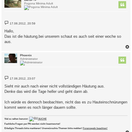
Pogona Minima Adult
B
17.06.2012, 20:59
e
i
Hallo,
t
Das ist die häutung,bei unserem schaut es auch seit einer woche so
r
a
aus.
g
c
Phoenix
Administrator
B
17.06.2012, 23:07
e
i
Sieht mir auch nach einer nicht vollständigen Häutung aus.
t
Denke das wird die Tage heller und geht dann ab.
r
a
g
Ich würde es dennoch beobachten, nicht das es zu Hauteinschnürungen
kommt wenn es noch länger dauern sollte.
Viel zu selten benutzt:
SUCHE
Fachliche Fragen per PN werden nicht beantwortet!
Erledigte Threads bitte markieren! Unerwünschte Themen bitte melden!
Forenregeln beachten!