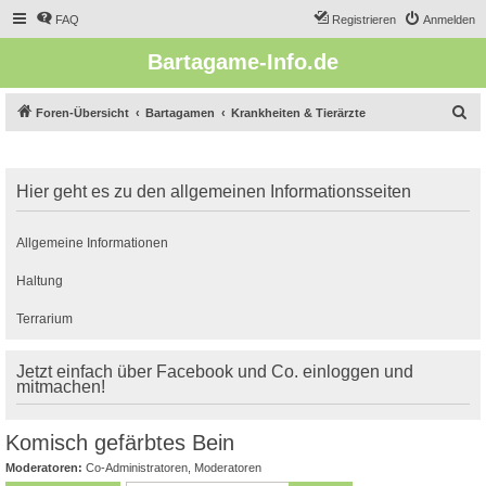
FAQ
Registrieren
Anmelden
Bartagame-Info.de
S
Foren-Übersicht
Bartagamen
Krankheiten & Tierärzte
u
c
Hier geht es zu den allgemeinen Informationsseiten
h
e
Allgemeine Informationen
Haltung
Terrarium
Jetzt einfach über Facebook und Co. einloggen und
mitmachen!
Komisch gefärbtes Bein
Moderatoren:
Co-Administratoren
,
Moderatoren