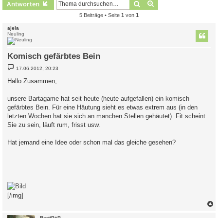
Suche
Erweiterte Suche
Antworten
5 Beiträge • Seite
1
von
1
ajela
Neuling
Komisch gefärbtes Bein
B
17.06.2012, 20:23
e
i
Hallo Zusammen,
t
r
a
unsere Bartagame hat seit heute (heute aufgefallen) ein komisch
g
gefärbtes Bein. Für eine Häutung sieht es etwas extrem aus (in den
letzten Wochen hat sie sich an manchen Stellen gehäutet). Fit scheint
Sie zu sein, läuft rum, frisst usw.
Hat jemand eine Idee oder schon mal das gleiche gesehen?
[/img]
c
BartiP+P