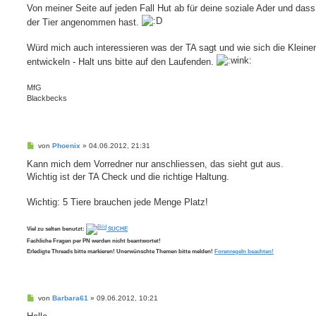
Von meiner Seite auf jeden Fall Hut ab für deine soziale Ader und dass
der Tier angenommen hast.
Würd mich auch interessieren was der TA sagt und wie sich die Kleine
entwickeln - Halt uns bitte auf den Laufenden.
MfG
Blackbecks
B
von
Phoenix
»
04.06.2012, 21:31
e
i
Kann mich dem Vorredner nur anschliessen, das sieht gut aus.
t
Wichtig ist der TA Check und die richtige Haltung.
r
a
g
Wichtig: 5 Tiere brauchen jede Menge Platz!
Viel zu selten benutzt:
SUCHE
Fachliche Fragen per PN werden nicht beantwortet!
Erledigte Threads bitte markieren! Unerwünschte Themen bitte melden!
Forenregeln beachten!
B
von
Barbara61
»
09.06.2012, 10:21
e
i