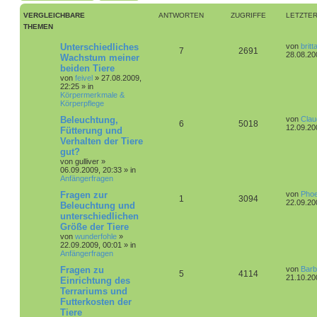
VERGLEICHBARE
ANTWORTEN
ZUGRIFFE
LETZTER
THEMEN
L
Unterschiedliches
von
britt
A
Z
7
2691
e
28.08.20
Wachstum meiner
t
beiden Tiere
n
u
z
von
feivel
»
27.08.2009,
t
22:25
» in
t
g
e
Körpermerkmale &
r
Körperpflege
w
r
B
e
L
Beleuchtung,
von
Clau
i
A
Z
6
o
5018
i
e
12.09.20
Fütterung und
t
t
r
Verhalten der Tiere
n
u
r
f
z
a
gut?
t
g
t
g
t
f
e
von
gulliver
»
r
06.09.2009, 20:33
» in
w
r
B
Anfängerfragen
e
e
e
L
Fragen zur
von
Phoe
i
o
i
n
A
Z
1
3094
e
22.09.20
t
Beleuchtung und
t
r
r
f
unterschiedlichen
n
u
z
a
Größe der Tiere
t
g
t
f
t
g
e
von
wunderfohle
»
r
22.09.2009, 00:01
» in
e
e
w
r
B
Anfängerfragen
e
L
Fragen zu
von
Barb
n
i
o
i
A
Z
5
4114
e
21.10.20
t
Einrichtung des
t
r
r
f
Terrariums und
n
u
z
a
Futterkosten der
t
g
t
f
t
g
e
Tiere