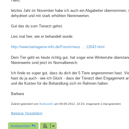
Hallo,
t
r
a
letztes Jahr im November habe ich auch ein Abgabetier übernommen, 
g
dehydriert und mit stark erhöhten Nierenwerten.
Gut das du zum Tierarzt gehst.
Lies mal hier, wie er behandelt wurde:
http://www.bartagame-info.de/Forum/neuz ... 12643.html
Dem Tier geht es heute richtig gut, hat sogar eine Winterruhe überstan
Nierenwerte sind jetzt im Normalbereich.
Ich finde es super gut, dass du dich der 5 Tiere angenommen hast. Vie
hast du ja auch - wie ich Glück - dass der Tierarzt dein Engagement a
und die Kosten für die Behandlung sich im Rahmen halten.
Barbara
Zuletzt geändert von
Barbara61
am 09.06.2012, 10:23, insgesamt 1-mal geändert.
Barbaras Testudofarm
Antworten