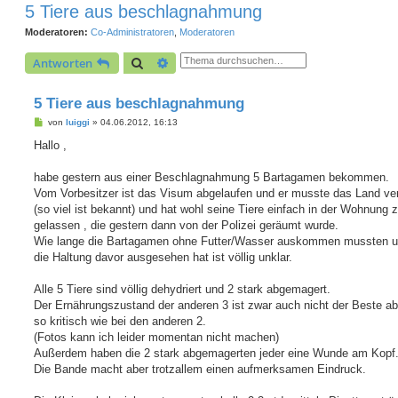
5 Tiere aus beschlagnahmung
Moderatoren:
Co-Administratoren
,
Moderatoren
Suche
Erweiterte Suche
Antworten
5 Tiere aus beschlagnahmung
B
von
luiggi
»
04.06.2012, 16:13
e
i
Hallo ,
t
r
a
habe gestern aus einer Beschlagnahmung 5 Bartagamen bekommen.
g
Vom Vorbesitzer ist das Visum abgelaufen und er musste das Land ver
(so viel ist bekannt) und hat wohl seine Tiere einfach in der Wohnung 
gelassen , die gestern dann von der Polizei geräumt wurde.
Wie lange die Bartagamen ohne Futter/Wasser auskommen mussten u
die Haltung davor ausgesehen hat ist völlig unklar.
Alle 5 Tiere sind völlig dehydriert und 2 stark abgemagert.
Der Ernährungszustand der anderen 3 ist zwar auch nicht der Beste ab
so kritisch wie bei den anderen 2.
(Fotos kann ich leider momentan nicht machen)
Außerdem haben die 2 stark abgemagerten jeder eine Wunde am Kopf
Die Bande macht aber trotzallem einen aufmerksamen Eindruck.