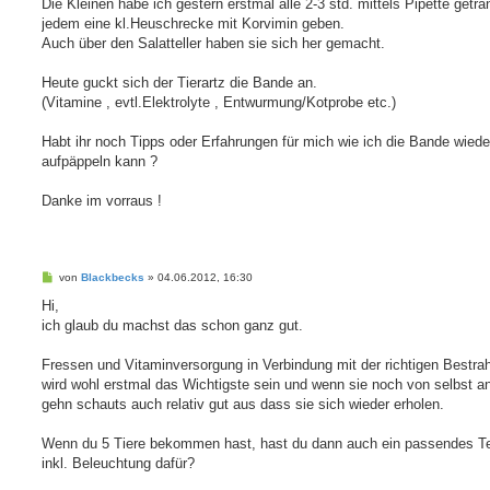
Die Kleinen habe ich gestern erstmal alle 2-3 std. mittels Pipette geträ
jedem eine kl.Heuschrecke mit Korvimin geben.
Auch über den Salatteller haben sie sich her gemacht.
Heute guckt sich der Tierartz die Bande an.
(Vitamine , evtl.Elektrolyte , Entwurmung/Kotprobe etc.)
Habt ihr noch Tipps oder Erfahrungen für mich wie ich die Bande wiede
aufpäppeln kann ?
Danke im vorraus !
B
von
Blackbecks
»
04.06.2012, 16:30
e
i
Hi,
t
ich glaub du machst das schon ganz gut.
r
a
g
Fressen und Vitaminversorgung in Verbindung mit der richtigen Bestra
wird wohl erstmal das Wichtigste sein und wenn sie noch von selbst an
gehn schauts auch relativ gut aus dass sie sich wieder erholen.
Wenn du 5 Tiere bekommen hast, hast du dann auch ein passendes Te
inkl. Beleuchtung dafür?