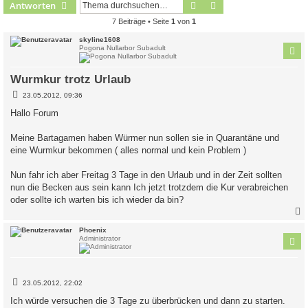
Suche
Erweiterte Suche
Antworten
7 Beiträge • Seite
1
von
1
skyline1608
Pogona Nullarbor Subadult
Wurmkur trotz Urlaub
B
23.05.2012, 09:36
e
i
Hallo Forum
t
r
a
Meine Bartagamen haben Würmer nun sollen sie in Quarantäne und
g
eine Wurmkur bekommen ( alles normal und kein Problem )
Nun fahr ich aber Freitag 3 Tage in den Urlaub und in der Zeit sollten
nun die Becken aus sein kann Ich jetzt trotzdem die Kur verabreichen
oder sollte ich warten bis ich wieder da bin?
c
Phoenix
Administrator
B
23.05.2012, 22:02
e
i
Ich würde versuchen die 3 Tage zu überbrücken und dann zu starten.
t