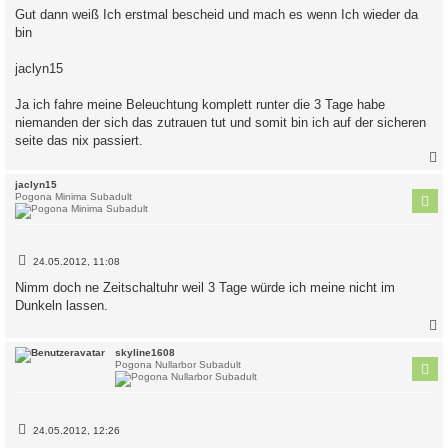
i
Gut dann weiß Ich erstmal bescheid und mach es wenn Ich wieder da
t
bin
r
a
g
jaclyn15
Ja ich fahre meine Beleuchtung komplett runter die 3 Tage habe
niemanden der sich das zutrauen tut und somit bin ich auf der sicheren
seite das nix passiert.
c
jaclyn15
Pogona Minima Subadult
B
24.05.2012, 11:08
e
i
Nimm doch ne Zeitschaltuhr weil 3 Tage würde ich meine nicht im
t
Dunkeln lassen.
r
a
g
c
skyline1608
Pogona Nullarbor Subadult
B
24.05.2012, 12:26
e