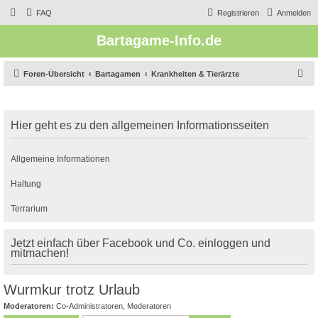
FAQ
Registrieren
Anmelden
Bartagame-Info.de
S
Foren-Übersicht
Bartagamen
Krankheiten & Tierärzte
u
c
Hier geht es zu den allgemeinen Informationsseiten
h
e
Allgemeine Informationen
Haltung
Terrarium
Jetzt einfach über Facebook und Co. einloggen und
mitmachen!
Wurmkur trotz Urlaub
Moderatoren:
Co-Administratoren
,
Moderatoren