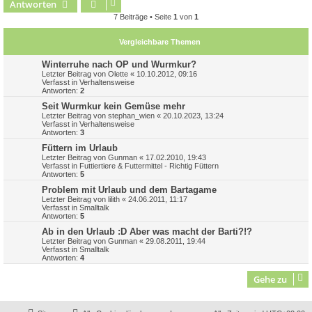
Antworten
c
7 Beiträge • Seite
1
von
1
Vergleichbare Themen
Winterruhe nach OP und Wurmkur?
Letzter Beitrag von
Olette
«
10.10.2012, 09:16
Verfasst in
Verhaltensweise
Antworten:
2
Seit Wurmkur kein Gemüse mehr
Letzter Beitrag von
stephan_wien
«
20.10.2023, 13:24
Verfasst in
Verhaltensweise
Antworten:
3
Füttern im Urlaub
Letzter Beitrag von
Gunman
«
17.02.2010, 19:43
Verfasst in
Futtiertiere & Futtermittel - Richtig Füttern
Antworten:
5
Problem mit Urlaub und dem Bartagame
Letzter Beitrag von
lilith
«
24.06.2011, 11:17
Verfasst in
Smalltalk
Antworten:
5
Ab in den Urlaub :D Aber was macht der Barti?!?
Letzter Beitrag von
Gunman
«
29.08.2011, 19:44
Verfasst in
Smalltalk
Antworten:
4
Gehe zu