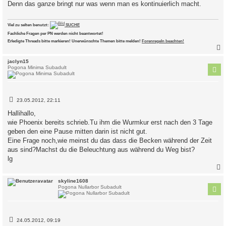
Denn das ganze bringt nur was wenn man es kontinuierlich macht.
r
a
g
Viel zu selten benutzt:
SUCHE
Fachliche Fragen per PN werden nicht beantwortet!
Erledigte Threads bitte markieren! Unerwünschte Themen bitte melden!
Forenregeln beachten!
c
jaclyn15
Pogona Minima Subadult
B
23.05.2012, 22:11
e
i
Hallihallo,
t
wie Phoenix bereits schrieb.Tu ihm die Wurmkur erst nach den 3 Tage
r
a
geben den eine Pause mitten darin ist nicht gut.
g
Eine Frage noch,wie meinst du das dass die Becken während der Zeit
aus sind?Machst du die Beleuchtung aus während du Weg bist?
lg
c
skyline1608
Pogona Nullarbor Subadult
B
24.05.2012, 09:19
e