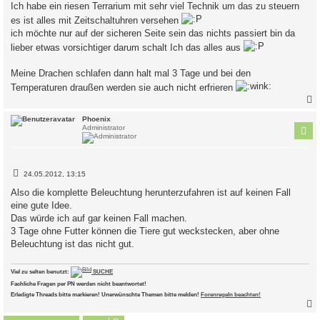
i
Ich habe ein riesen Terrarium mit sehr viel Technik um das zu steuern
t
es ist alles mit Zeitschaltuhren versehen
r
a
ich möchte nur auf der sicheren Seite sein das nichts passiert bin da
g
lieber etwas vorsichtiger darum schalt Ich das alles aus
Meine Drachen schlafen dann halt mal 3 Tage und bei den
Temperaturen draußen werden sie auch nicht erfrieren
c
Phoenix
Administrator
B
24.05.2012, 13:15
e
i
Also die komplette Beleuchtung herunterzufahren ist auf keinen Fall
t
eine gute Idee.
r
a
Das würde ich auf gar keinen Fall machen.
g
3 Tage ohne Futter können die Tiere gut weckstecken, aber ohne
Beleuchtung ist das nicht gut.
Viel zu selten benutzt:
SUCHE
Fachliche Fragen per PN werden nicht beantwortet!
Erledigte Threads bitte markieren! Unerwünschte Themen bitte melden!
Forenregeln beachten!