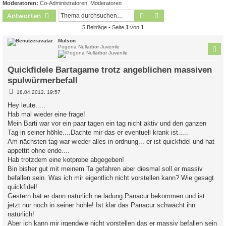
Moderatoren:
Co-Administratoren
,
Moderatoren
Suche
Erweiterte Suche
Antworten
5 Beiträge • Seite
1
von
1
Mulson
Pogona Nullarbor Juvenile
Quickfidele Bartagame trotz angeblichen massiven
spulwürmerbefall
B
18.04.2012, 19:57
e
i
Hey leute.....
t
Hab mal wieder eine frage!
r
a
Mein Barti war vor ein paar tagen ein tag nicht aktiv und den ganzen
g
Tag in seiner höhle....Dachte mir das er eventuell krank ist.....
Am nächsten tag war wieder alles in ordnung... er ist quickfidel und hat
appettit ohne ende....
Hab trotzdem eine kotprobe abgegeben!
Bin bisher gut mit meinem Ta gefahren aber diesmal soll er massiv
befallen sein. Was ich mir eigentlich nicht vorstellen kann? Wie gesagt
quickfidel!
Gestern hat er dann natürlich ne ladung Panacur bekommen und ist
jetzt nur noch in seiner höhle! Ist klar das Panacur schwächt ihn
natürlich!
Aber ich kann mir irgendwie nicht vorstellen das er massiv befallen sein