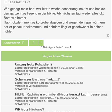
B
18.04.2012, 22:47
e
i
Wie gesagt mein barti war letzte woche donnerstag inaktiv und hockte
t
den ganzen tag liegend in der höhle. Ab nächsten tag wieder alles ok.
r
a
Barti wie immer.
g
Hab trotzdem montag kotprobe abgeben und wegen den spul würmern
hat er panacur bekommen und seitdem liegt er geschwächt in seiner
höhle!
Antworten
c
5 Beiträge • Seite
1
von
1
Vergleichbare Themen
Umzug trotz Kokzidien?
Letzter Beitrag von
Wüstendrachen
«
30.08.2009, 14:55
Verfasst in
Krankheiten & Tierärzte
Antworten:
2
Schwarzer Bart aus Trotz....?
Letzter Beitrag von
Bart_Bartagame
«
25.02.2010, 21:53
Verfasst in
Verhaltensweise
Antworten:
2
HILFE! Rachitis u wurmbefall-trotz tierarzt kaum besserung
Letzter Beitrag von
Reeker1991
«
11.08.2010, 09:22
Verfasst in
Krankheiten & Tierärzte
Antworten:
9
WR trotz Häutung?