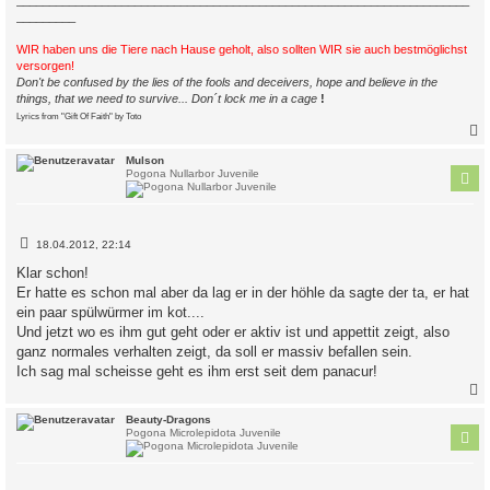
_________
WIR haben uns die Tiere nach Hause geholt, also sollten WIR sie auch bestmöglichst
versorgen!
Don't be confused by the lies of the fools and deceivers, hope and believe in the
things, that we need to survive... Don´t lock me in a cage
!
Lyrics from "Gift Of Faith" by Toto
c
Mulson
Pogona Nullarbor Juvenile
B
18.04.2012, 22:14
e
i
Klar schon!
t
Er hatte es schon mal aber da lag er in der höhle da sagte der ta, er hat
r
a
ein paar spülwürmer im kot....
g
Und jetzt wo es ihm gut geht oder er aktiv ist und appettit zeigt, also
ganz normales verhalten zeigt, da soll er massiv befallen sein.
Ich sag mal scheisse geht es ihm erst seit dem panacur!
c
Beauty-Dragons
Pogona Microlepidota Juvenile