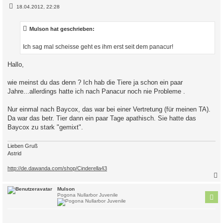
B
18.04.2012, 22:28
e
i
t
Mulson hat geschrieben:
r
a
g
Ich sag mal scheisse geht es ihm erst seit dem panacur!
Hallo,
wie meinst du das denn ? Ich hab die Tiere ja schon ein paar
Jahre...allerdings hatte ich nach Panacur noch nie Probleme .
Nur einmal nach Baycox, das war bei einer Vertretung (für meinen TA).
Da war das betr. Tier dann ein paar Tage apathisch. Sie hatte das
Baycox zu stark "gemixt".
Lieben Gruß
Astrid
http://de.dawanda.com/shop/Cinderella43
c
Mulson
Pogona Nullarbor Juvenile