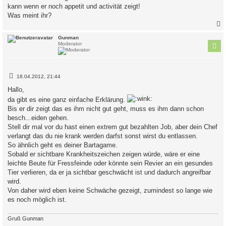
kann wenn er noch appetit und activität zeigt!
Was meint ihr?
c
Gunman
Moderator
B
18.04.2012, 21:44
e
i
Hallo,
t
da gibt es eine ganz einfache Erklärung.
r
a
Bis er dir zeigt das es ihm nicht gut geht, muss es ihm dann schon
g
besch...eiden gehen.
Stell dir mal vor du hast einen extrem gut bezahlten Job, aber dein Chef
verlangt das du nie krank werden darfst sonst wirst du entlassen.
So ähnlich geht es deiner Bartagame.
Sobald er sichtbare Krankheitszeichen zeigen würde, wäre er eine
leichte Beute für Fressfeinde oder könnte sein Revier an ein gesundes
Tier verlieren, da er ja sichtbar geschwächt ist und dadurch angreifbar
wird.
Von daher wird eben keine Schwäche gezeigt, zumindest so lange wie
es noch möglich ist.
Gruß Gunman
_____________________________________________________________________