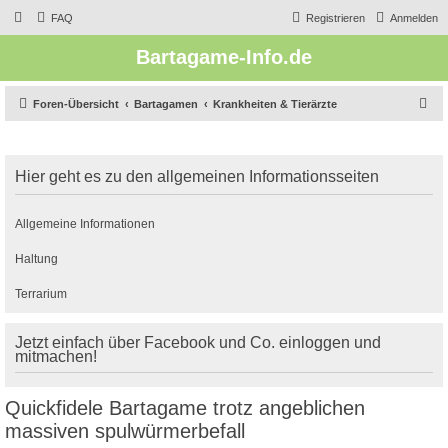
FAQ
Registrieren
Anmelden
Bartagame-Info.de
S
Foren-Übersicht
Bartagamen
Krankheiten & Tierärzte
u
c
Hier geht es zu den allgemeinen Informationsseiten
h
e
Allgemeine Informationen
Haltung
Terrarium
Jetzt einfach über Facebook und Co. einloggen und
mitmachen!
Quickfidele Bartagame trotz angeblichen
massiven spulwürmerbefall