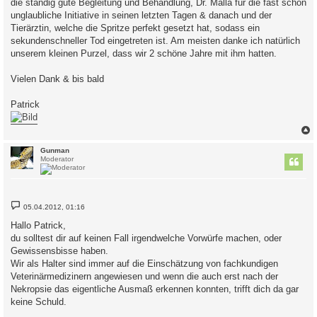
die ständig gute Begleitung und Behandlung, Dr. Malla für die fast schon
unglaubliche Initiative in seinen letzten Tagen & danach und der
Tierärztin, welche die Spritze perfekt gesetzt hat, sodass ein
sekundenschneller Tod eingetreten ist. Am meisten danke ich natürlich
unserem kleinen Purzel, dass wir 2 schöne Jahre mit ihm hatten.
Vielen Dank & bis bald
Patrick
c
Gunman
Moderator
B
05.04.2012, 01:16
e
i
Hallo Patrick,
t
du solltest dir auf keinen Fall irgendwelche Vorwürfe machen, oder
r
a
Gewissensbisse haben.
g
Wir als Halter sind immer auf die Einschätzung von fachkundigen
Veterinärmedizinern angewiesen und wenn die auch erst nach der
Nekropsie das eigentliche Ausmaß erkennen konnten, trifft dich da gar
keine Schuld.