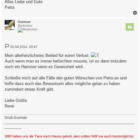
Alles Liebe und Gute
Petra
c
Gunman
Moderator
B
02.04.2012, 20:47
e
i
Mein allerherzlichstes Beileid für euren Verlust.
t
r
Auch wenn man es immer befürchten musste, ist es dann trotzdem
a
noch ein Hammer wenn es Gewissheit wird.
g
Schließe mich auf alle Fälle den guten Wünschen von Petra an und
hoffe dass euch das Bewustsein alles mögliche getan zu haben
zumindest etwas Kraft gibt.
Liebe Grüße
René
Gruß Gunman
_____________________________________________________________________
_________
WIR haben uns die Tiere nach Hause geholt, also sollten WIR sie auch bestmöglichst