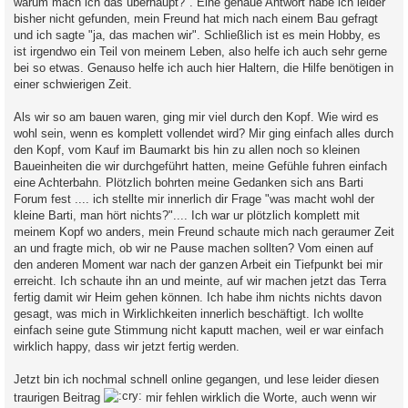
warum mach ich das überhaupt?". Eine genaue Antwort habe ich leider
bisher nicht gefunden, mein Freund hat mich nach einem Bau gefragt
und ich sagte "ja, das machen wir". Schließlich ist es mein Hobby, es
ist irgendwo ein Teil von meinem Leben, also helfe ich auch sehr gerne
bei so etwas. Genauso helfe ich auch hier Haltern, die Hilfe benötigen in
einer schwierigen Zeit.
Als wir so am bauen waren, ging mir viel durch den Kopf. Wie wird es
wohl sein, wenn es komplett vollendet wird? Mir ging einfach alles durch
den Kopf, vom Kauf im Baumarkt bis hin zu allen noch so kleinen
Baueinheiten die wir durchgeführt hatten, meine Gefühle fuhren einfach
eine Achterbahn. Plötzlich bohrten meine Gedanken sich ans Barti
Forum fest .... ich stellte mir innerlich dir Frage "was macht wohl der
kleine Barti, man hört nichts?".... Ich war ur plötzlich komplett mit
meinem Kopf wo anders, mein Freund schaute mich nach geraumer Zeit
an und fragte mich, ob wir ne Pause machen sollten? Vom einen auf
den anderen Moment war nach der ganzen Arbeit ein Tiefpunkt bei mir
erreicht. Ich schaute ihn an und meinte, auf wir machen jetzt das Terra
fertig damit wir Heim gehen können. Ich habe ihm nichts nichts davon
gesagt, was mich in Wirklichkeiten innerlich beschäftigt. Ich wollte
einfach seine gute Stimmung nicht kaputt machen, weil er war einfach
wirklich happy, dass wir jetzt fertig werden.
Jetzt bin ich nochmal schnell online gegangen, und lese leider diesen
traurigen Beitrag
mir fehlen wirklich die Worte, auch wenn wir