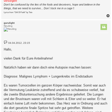
versorgen!
Don't be confused by the lies of the fools and deceivers, hope and believe in the
things, that we need to survive... Don´t lock me in a cage
!
Lyrics from "Gift Of Faith" by Toto
c
gurulight
Neuling
B
04.04.2012, 23:15
e
i
Hallo,
t
r
a
vielen Dank für Eure Anteilnahme!
g
Natürlich haben wir dann doch eine Autopsie machen lassen:
Diagnose: Malignes Lymphom + Lungenkrebs im Endstadium
Es waren Tumorzellen im ganzen Körper nachweisbar. Somit war auch
die Vermutung Leukämie zutreffend und da es schubweise verlief, hat
die zweite Blutuntersuchung andere Ergebnisse geliefert. Die Lungen
und der Brustraum waren voll mit Schleim & Eiter und so weiter. Er hat
einfach keine Luft mehr bekommen. Das Herz war in Ordnung und auch
die dort gesetzte finale Spritze hat sehr gut getroffen. Weitere