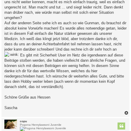
uns nicht weiter kennen, macht es mich einfach traurig, weil es einfach
ungerecht ist. Man macht und tut ... und siegt leider nicht. Dann denkt
man drüber nach, wie würde man selbst mit solch einer Situation
umgehen?
Auf der anderen Seite sehe ich es auch so wie Gunman, du brauchst dir
absolut keine Vorwürfe machen! Es wurde alles notwendige getan, leider
ist in diesem Fall einfach die Natur stärker gewesen als unserer
Medizin. Ich weiß das klingt jetzt blöd, aber trotzdem danke ich dir,
dass du uns an deiner Achterbahnfahrt teil nehmen lassen hast, nicht
jeder kann darüber schreiben! Und das rechne ich dir sehr hoch an
Es gibt mit Sicherheit User im Netz die irgendwann auf diese
Beiträge stoßen werden, die haben vielleicht dann ähnliche Fragen, und
können sich mit diesen Beiträgen ein wenig helfen. In diesem Sinne
danke ich dir für das wertvolle Wissen, welches du hier
niedergeschrieben hast. Ich wünsche dir weiterhin alles Gute, und bitte
lass dein Hobby weiter leben (auch wenn dir momentan kein Kopf
danach steht, das ist verständlich).
Schöne Grüße aus Hessen
Sascha
c
copu
Pogona Henrylawsoni Juvenile