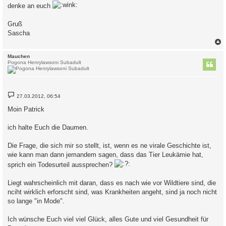
denke an euch
Gruß
Sascha
c
Mauchen
Pogona Henrylawsoni Subadult
B
27.03.2012, 06:54
e
i
Moin Patrick
t
r
a
ich halte Euch die Daumen.
g
Die Frage, die sich mir so stellt, ist, wenn es ne virale Geschichte ist,
wie kann man dann jemandem sagen, dass das Tier Leukämie hat,
sprich ein Todesurteil aussprechen?
Liegt wahrscheinlich mit daran, dass es nach wie vor Wildtiere sind, die
nciht wirklich erforscht sind, was Krankheiten angeht, sind ja noch nicht
so lange "in Mode".
Ich wünsche Euch viel viel Glück, alles Gute und viel Gesundheit für