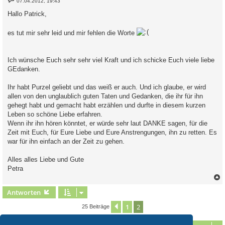
07.04.2012, 19:43
e
i
Hallo Patrick,
t
r
a
es tut mir sehr leid und mir fehlen die Worte
g
Ich wünsche Euch sehr sehr viel Kraft und ich schicke Euch viele liebe
GEdanken.
Ihr habt Purzel geliebt und das weiß er auch. Und ich glaube, er wird
allen von den unglaublich guten Taten und Gedanken, die ihr für ihn
gehegt habt und gemacht habt erzählen und durfte in diesem kurzen
Leben so schöne Liebe erfahren.
Wenn ihr ihn hören könntet, er würde sehr laut DANKE sagen, für die
Zeit mit Euch, für Eure Liebe und Eure Anstrengungen, ihn zu retten. Es
war für ihn einfach an der Zeit zu gehen.
Alles alles Liebe und Gute
Petra
c
Antworten
1
2
Vorherige
25 Beiträge