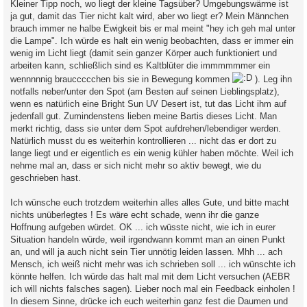
Kleiner Tipp noch, wo liegt der kleine Tagsüber? Umgebungswärme ist
ja gut, damit das Tier nicht kalt wird, aber wo liegt er? Mein Männchen
brauch immer ne halbe Ewigkeit bis er mal meint "hey ich geh mal unter
die Lampe". Ich würde es halt ein wenig beobachten, dass er immer ein
wenig im Licht liegt (damit sein ganzer Körper auch funktioniert und
arbeiten kann, schließlich sind es Kaltblüter die immmmmmer ein
wennnnnig brauccccchen bis sie in Bewegung kommen
). Leg ihn
notfalls neber/unter den Spot (am Besten auf seinen Lieblingsplatz),
wenn es natürlich eine Bright Sun UV Desert ist, tut das Licht ihm auf
jedenfall gut. Zumindenstens lieben meine Bartis dieses Licht. Man
merkt richtig, dass sie unter dem Spot aufdrehen/lebendiger werden.
Natürlich musst du es weiterhin kontrollieren ... nicht das er dort zu
lange liegt und er eigentlich es ein wenig kühler haben möchte. Weil ich
nehme mal an, dass er sich nicht mehr so aktiv bewegt, wie du
geschrieben hast.
Ich wünsche euch trotzdem weiterhin alles alles Gute, und bitte macht
nichts unüberlegtes ! Es wäre echt schade, wenn ihr die ganze
Hoffnung aufgeben würdet. OK ... ich wüsste nicht, wie ich in eurer
Situation handeln würde, weil irgendwann kommt man an einen Punkt
an, und will ja auch nicht sein Tier unnötig leiden lassen. Mhh ... ach
Mensch, ich weiß nicht mehr was ich schrieben soll ... ich wünschte ich
könnte helfen. Ich würde das halt mal mit dem Licht versuchen (AEBR
ich will nichts falsches sagen). Lieber noch mal ein Feedback einholen !
In diesem Sinne, drücke ich euch weiterhin ganz fest die Daumen und