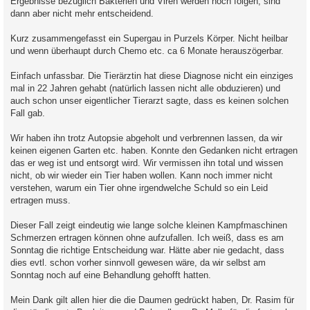
Ergebnisse bezüglich Bakterien und Viren werden noch folgen, sind
dann aber nicht mehr entscheidend.
Kurz zusammengefasst ein Supergau in Purzels Körper. Nicht heilbar
und wenn überhaupt durch Chemo etc. ca 6 Monate herauszögerbar.
Einfach unfassbar. Die Tierärztin hat diese Diagnose nicht ein einziges
mal in 22 Jahren gehabt (natürlich lassen nicht alle obduzieren) und
auch schon unser eigentlicher Tierarzt sagte, dass es keinen solchen
Fall gab.
Wir haben ihn trotz Autopsie abgeholt und verbrennen lassen, da wir
keinen eigenen Garten etc. haben. Konnte den Gedanken nicht ertragen
das er weg ist und entsorgt wird. Wir vermissen ihn total und wissen
nicht, ob wir wieder ein Tier haben wollen. Kann noch immer nicht
verstehen, warum ein Tier ohne irgendwelche Schuld so ein Leid
ertragen muss.
Dieser Fall zeigt eindeutig wie lange solche kleinen Kampfmaschinen
Schmerzen ertragen können ohne aufzufallen. Ich weiß, dass es am
Sonntag die richtige Entscheidung war. Hätte aber nie gedacht, dass
dies evtl. schon vorher sinnvoll gewesen wäre, da wir selbst am
Sonntag noch auf eine Behandlung gehofft hatten.
Mein Dank gilt allen hier die die Daumen gedrückt haben, Dr. Rasim für