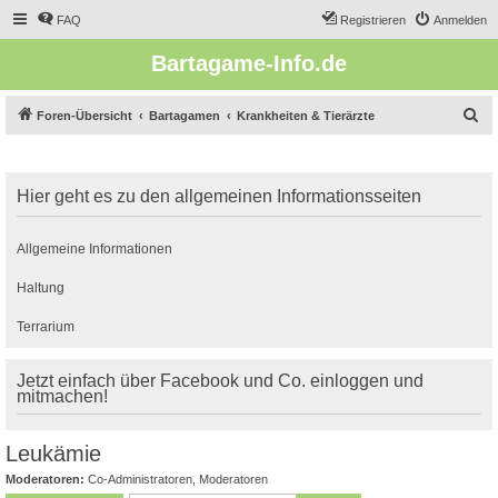
FAQ
Registrieren
Anmelden
Bartagame-Info.de
S
Foren-Übersicht
Bartagamen
Krankheiten & Tierärzte
u
c
Hier geht es zu den allgemeinen Informationsseiten
h
e
Allgemeine Informationen
Haltung
Terrarium
Jetzt einfach über Facebook und Co. einloggen und
mitmachen!
Leukämie
Moderatoren:
Co-Administratoren
,
Moderatoren