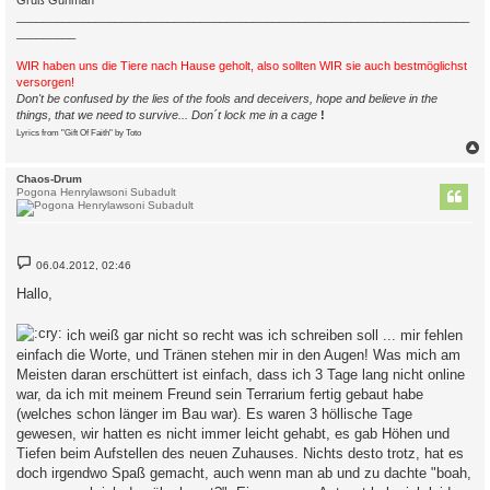
_____________________________________________________________________
_________
WIR haben uns die Tiere nach Hause geholt, also sollten WIR sie auch bestmöglichst
versorgen!
Don't be confused by the lies of the fools and deceivers, hope and believe in the
things, that we need to survive... Don´t lock me in a cage
!
Lyrics from "Gift Of Faith" by Toto
c
Chaos-Drum
Pogona Henrylawsoni Subadult
B
06.04.2012, 02:46
e
i
Hallo,
t
r
a
ich weiß gar nicht so recht was ich schreiben soll ... mir fehlen
g
einfach die Worte, und Tränen stehen mir in den Augen! Was mich am
Meisten daran erschüttert ist einfach, dass ich 3 Tage lang nicht online
war, da ich mit meinem Freund sein Terrarium fertig gebaut habe
(welches schon länger im Bau war). Es waren 3 höllische Tage
gewesen, wir hatten es nicht immer leicht gehabt, es gab Höhen und
Tiefen beim Aufstellen des neuen Zuhauses. Nichts desto trotz, hat es
doch irgendwo Spaß gemacht, auch wenn man ab und zu dachte "boah,