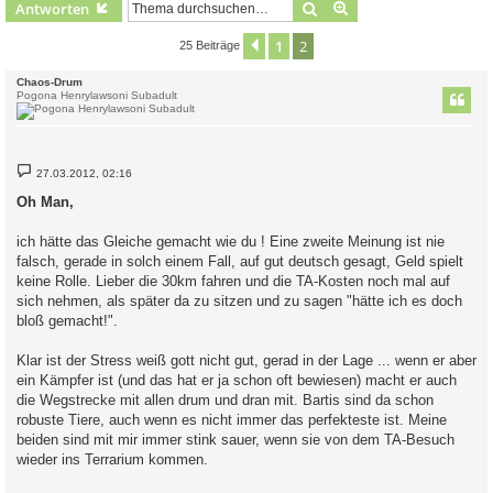
Suche
Erweiterte Suche
Antworten
1
2
Vorherige
25 Beiträge
Chaos-Drum
Pogona Henrylawsoni Subadult
B
27.03.2012, 02:16
e
i
Oh Man,
t
r
a
ich hätte das Gleiche gemacht wie du ! Eine zweite Meinung ist nie
g
falsch, gerade in solch einem Fall, auf gut deutsch gesagt, Geld spielt
keine Rolle. Lieber die 30km fahren und die TA-Kosten noch mal auf
sich nehmen, als später da zu sitzen und zu sagen "hätte ich es doch
bloß gemacht!".
Klar ist der Stress weiß gott nicht gut, gerad in der Lage ... wenn er aber
ein Kämpfer ist (und das hat er ja schon oft bewiesen) macht er auch
die Wegstrecke mit allen drum und dran mit. Bartis sind da schon
robuste Tiere, auch wenn es nicht immer das perfekteste ist. Meine
beiden sind mit mir immer stink sauer, wenn sie von dem TA-Besuch
wieder ins Terrarium kommen.