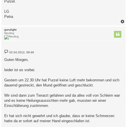
Purzel.
LG
Petra
c
gurulight
Neuling
B
02.04.2012, 08:49
e
i
Guten Morgen,
t
r
a
leider ist es vorbei.
g
Gestern um 22.30 Uhr hat Purzel keine Luft mehr bekommen und sich
dauernd gestreckt, den Mund geöffnet und geschluckt.
Wir sind dann zum Tierarzt gefahren und da alles voll von Schleim war
und es keine Heilungsaussichten mehr gab, mussten wir einer
Einschläferung zustimmen.
Er hat sich nicht gewehrt und ich glaube, dass er keine Schmerzen
hatte da er sofort auf meiner Hand eingeschlafen ist.