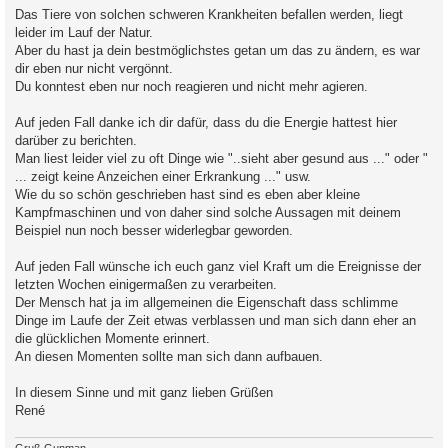
Das Tiere von solchen schweren Krankheiten befallen werden, liegt
leider im Lauf der Natur.
Aber du hast ja dein bestmöglichstes getan um das zu ändern, es war
dir eben nur nicht vergönnt.
Du konntest eben nur noch reagieren und nicht mehr agieren.
Auf jeden Fall danke ich dir dafür, dass du die Energie hattest hier
darüber zu berichten.
Man liest leider viel zu oft Dinge wie "..sieht aber gesund aus ..." oder "
... zeigt keine Anzeichen einer Erkrankung ..." usw.
Wie du so schön geschrieben hast sind es eben aber kleine
Kampfmaschinen und von daher sind solche Aussagen mit deinem
Beispiel nun noch besser widerlegbar geworden.
Auf jeden Fall wünsche ich euch ganz viel Kraft um die Ereignisse der
letzten Wochen einigermaßen zu verarbeiten.
Der Mensch hat ja im allgemeinen die Eigenschaft dass schlimme
Dinge im Laufe der Zeit etwas verblassen und man sich dann eher an
die glücklichen Momente erinnert.
An diesen Momenten sollte man sich dann aufbauen.
In diesem Sinne und mit ganz lieben Grüßen
René
Gruß Gunman