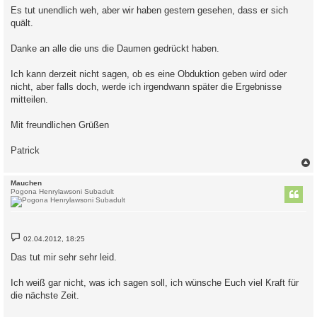
Es tut unendlich weh, aber wir haben gestern gesehen, dass er sich
quält.
Danke an alle die uns die Daumen gedrückt haben.
Ich kann derzeit nicht sagen, ob es eine Obduktion geben wird oder
nicht, aber falls doch, werde ich irgendwann später die Ergebnisse
mitteilen.
Mit freundlichen Grüßen
Patrick
c
Mauchen
Pogona Henrylawsoni Subadult
B
02.04.2012, 18:25
e
i
Das tut mir sehr sehr leid.
t
r
a
Ich weiß gar nicht, was ich sagen soll, ich wünsche Euch viel Kraft für
g
die nächste Zeit.