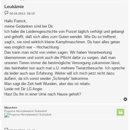
Leukämie
B
06.04.2012, 09:15
e
i
Hallo Patrick,
t
meine Gedanken sind bei Dir.
r
a
Ich habe die Leidensgeschichte von Purzel täglich verfolgt und gebangt
g
und gehofft, daß sich alles zum Guten wendet. Wie Du so treffend
sagt’s, sie sind wirklich kleine Kampfmaschinen. Du hast alles getan
was möglich war – Hochachtung.
Das kann man nicht von vielen sagen. Wir haben Verantwortung
übernommen und somit auch die Pflicht dafür zu sorgen, daß man
unseren Tieren immer die bestmögliche Versorgung zukommen lässt,
das beinhaltet nun auch mal u.U. mehrere Tierarztbesuche. Ich spreche
da leider auch aus Erfahrung. Weiter will ich mich jetzt nicht dazu
äußern, da ich sonst wieder „Schimpfe“ bekomme.
Man sagt die Zeit heilt Wunden, aber das ist relativ.
Leide mit Dir LG Angie
Hast Du ihn in einer Urne nach Hause geholt?
c
Mauchen
Pogona Henrylawsoni Subadult
B