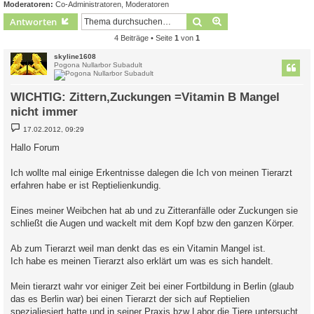
Moderatoren:
Co-Administratoren
,
Moderatoren
Suche
Erweiterte Suche
Antworten
4 Beiträge • Seite
1
von
1
skyline1608
Pogona Nullarbor Subadult
WICHTIG: Zittern,Zuckungen =Vitamin B Mangel
nicht immer
B
17.02.2012, 09:29
e
i
Hallo Forum
t
r
a
Ich wollte mal einige Erkentnisse dalegen die Ich von meinen Tierarzt
g
erfahren habe er ist Reptielienkundig.
Eines meiner Weibchen hat ab und zu Zitteranfälle oder Zuckungen sie
schließt die Augen und wackelt mit dem Kopf bzw den ganzen Körper.
Ab zum Tierarzt weil man denkt das es ein Vitamin Mangel ist.
Ich habe es meinen Tierarzt also erklärt um was es sich handelt.
Mein tierarzt wahr vor einiger Zeit bei einer Fortbildung in Berlin (glaub
das es Berlin war) bei einen Tierarzt der sich auf Reptielien
spezialiesiert hatte und in seiner Praxis bzw Labor die Tiere untersucht