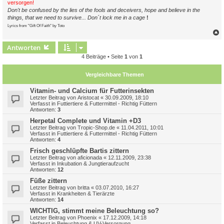
versorgen!
Don't be confused by the lies of the fools and deceivers, hope and believe in the
things, that we need to survive... Don´t lock me in a cage
!
Lyrics from "Gift Of Faith" by Toto
c
Antworten
4 Beiträge • Seite
1
von
1
Vergleichbare Themen
Vitamin- und Calcium für Futterinsekten
Letzter Beitrag von
Aristocat
«
30.09.2009, 18:10
Verfasst in
Futtiertiere & Futtermittel - Richtig Füttern
Antworten:
3
Herpetal Complete und Vitamin +D3
Letzter Beitrag von
Tropic-Shop.de
«
11.04.2011, 10:01
Verfasst in
Futtiertiere & Futtermittel - Richtig Füttern
Antworten:
4
Frisch geschlüpfte Bartis zittern
Letzter Beitrag von
aficionada
«
12.11.2009, 23:38
Verfasst in
Inkubation & Jungtieraufzucht
Antworten:
12
Füße zittern
Letzter Beitrag von
britta
«
03.07.2010, 16:27
Verfasst in
Krankheiten & Tierärzte
Antworten:
14
WICHTIG, stimmt meine Beleuchtung so?
Letzter Beitrag von
Phoenix
«
17.12.2009, 14:18
Verfasst in
Beleuchtung & UV-Versorgung