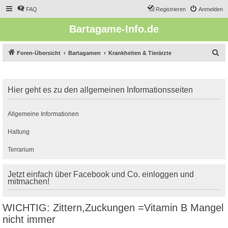
FAQ
Registrieren
Anmelden
Bartagame-Info.de
S
Foren-Übersicht
Bartagamen
Krankheiten & Tierärzte
u
c
Hier geht es zu den allgemeinen Informationsseiten
h
e
Allgemeine Informationen
Haltung
Terrarium
Jetzt einfach über Facebook und Co. einloggen und
mitmachen!
WICHTIG: Zittern,Zuckungen =Vitamin B Mangel
nicht immer