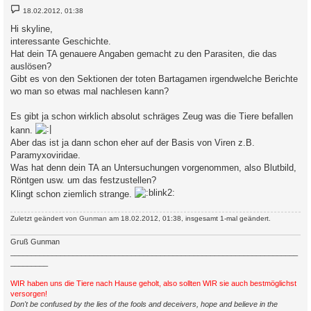
B
18.02.2012, 01:38
e
i
Hi skyline,
t
interessante Geschichte.
r
a
Hat dein TA genauere Angaben gemacht zu den Parasiten, die das
g
auslösen?
Gibt es von den Sektionen der toten Bartagamen irgendwelche Berichte
wo man so etwas mal nachlesen kann?
Es gibt ja schon wirklich absolut schräges Zeug was die Tiere befallen
kann.
Aber das ist ja dann schon eher auf der Basis von Viren z.B.
Paramyxoviridae.
Was hat denn dein TA an Untersuchungen vorgenommen, also Blutbild,
Röntgen usw. um das festzustellen?
Klingt schon ziemlich strange.
Zuletzt geändert von
Gunman
am 18.02.2012, 01:38, insgesamt 1-mal geändert.
Gruß Gunman
_____________________________________________________________________
_________
WIR haben uns die Tiere nach Hause geholt, also sollten WIR sie auch bestmöglichst
versorgen!
Don't be confused by the lies of the fools and deceivers, hope and believe in the