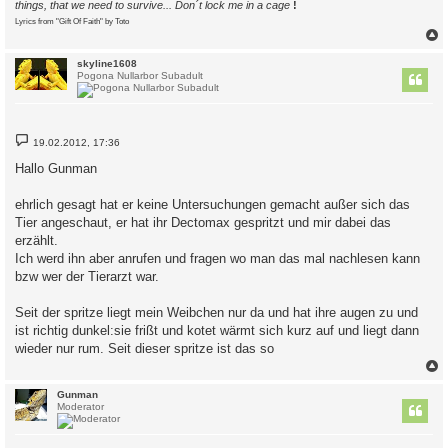
things, that we need to survive... Don´t lock me in a cage
!
Lyrics from "Gift Of Faith" by Toto
c
skyline1608
Pogona Nullarbor Subadult
B
19.02.2012, 17:36
e
i
Hallo Gunman
t
r
a
ehrlich gesagt hat er keine Untersuchungen gemacht außer sich das
g
Tier angeschaut, er hat ihr Dectomax gespritzt und mir dabei das
erzählt.
Ich werd ihn aber anrufen und fragen wo man das mal nachlesen kann
bzw wer der Tierarzt war.
Seit der spritze liegt mein Weibchen nur da und hat ihre augen zu und
ist richtig dunkel:sie frißt und kotet wärmt sich kurz auf und liegt dann
wieder nur rum. Seit dieser spritze ist das so
c
Gunman
Moderator