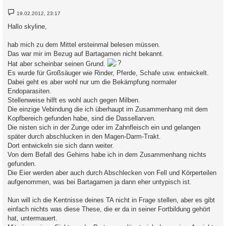
B
19.02.2012, 23:17
e
i
Hallo skyline,
t
r
a
hab mich zu dem Mittel ersteinmal belesen müssen.
g
Das war mir im Bezug auf Bartagamen nicht bekannt.
Hat aber scheinbar seinen Grund.
Es wurde für Großsäuger wie Rinder, Pferde, Schafe usw. entwickelt.
Dabei geht es aber wohl nur um die Bekämpfung normaler
Endoparasiten.
Stellenweise hilft es wohl auch gegen Milben.
Die einzige Vebindung die ich überhaupt im Zusammenhang mit dem
Kopfbereich gefunden habe, sind die Dassellarven.
Die nisten sich in der Zunge oder im Zahnfleisch ein und gelangen
später durch abschlucken in den Magen-Darm-Trakt.
Dort entwickeln sie sich dann weiter.
Von dem Befall des Gehirns habe ich in dem Zusammenhang nichts
gefunden.
Die Eier werden aber auch durch Abschlecken von Fell und Körperteilen
aufgenommen, was bei Bartagamen ja dann eher untypisch ist.
Nun will ich die Kentnisse deines TA nicht in Frage stellen, aber es gibt
einfach nichts was diese These, die er da in seiner Fortbildung gehört
hat, untermauert.