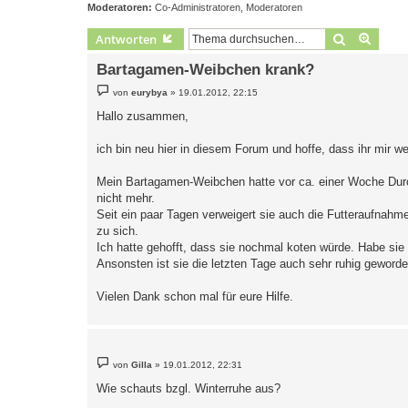
Moderatoren:
Co-Administratoren
,
Moderatoren
Suche
Erweit
Antworten
Bartagamen-Weibchen krank?
B
von
eurybya
»
19.01.2012, 22:15
e
i
Hallo zusammen,
t
r
a
ich bin neu hier in diesem Forum und hoffe, dass ihr mir 
g
Mein Bartagamen-Weibchen hatte vor ca. einer Woche Durch
nicht mehr.
Seit ein paar Tagen verweigert sie auch die Futteraufnah
zu sich.
Ich hatte gehofft, dass sie nochmal koten würde. Habe sie
Ansonsten ist sie die letzten Tage auch sehr ruhig geworde
Vielen Dank schon mal für eure Hilfe.
B
von
Gilla
»
19.01.2012, 22:31
e
i
Wie schauts bzgl. Winterruhe aus?
t
r