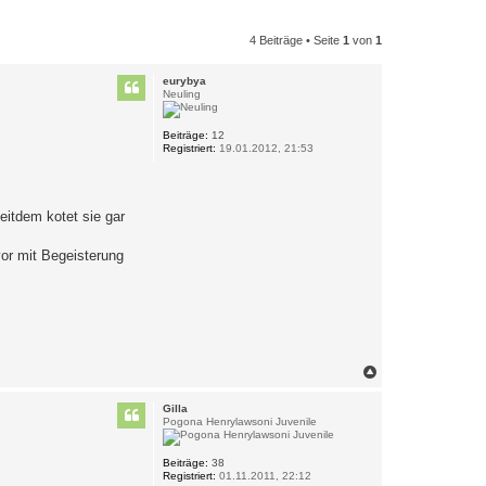
4 Beiträge • Seite
1
von
1
eurybya
Neuling
Beiträge:
12
Registriert:
19.01.2012, 21:53
eitdem kotet sie gar
or mit Begeisterung
N
a
c
Gilla
h
Pogona Henrylawsoni Juvenile
o
b
e
Beiträge:
38
Registriert:
01.11.2011, 22:12
n