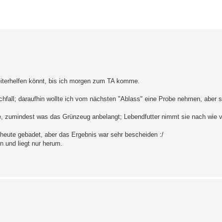
erte Suche
weiterhelfen könnt, bis ich morgen zum TA komme.
fall; daraufhin wollte ich vom nächsten "Ablass" eine Probe nehmen, aber s
me, zumindest was das Grünzeug anbelangt; Lebendfutter nimmt sie nach wie v
 heute gebadet, aber das Ergebnis war sehr bescheiden :/
n und liegt nur herum.