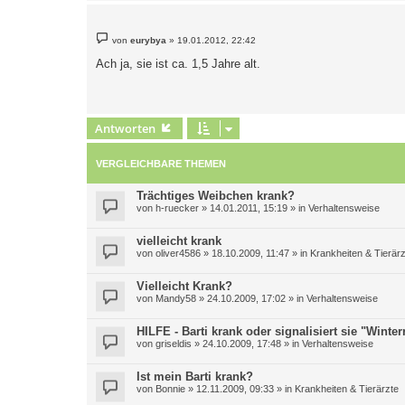
B
von
eurybya
»
19.01.2012, 22:42
e
i
Ach ja, sie ist ca. 1,5 Jahre alt.
t
r
a
g
Antworten
VERGLEICHBARE THEMEN
Trächtiges Weibchen krank?
von
h-ruecker
»
14.01.2011, 15:19
» in
Verhaltensweise
vielleicht krank
von
oliver4586
»
18.10.2009, 11:47
» in
Krankheiten & Tierärz
Vielleicht Krank?
von
Mandy58
»
24.10.2009, 17:02
» in
Verhaltensweise
HILFE - Barti krank oder signalisiert sie "Winte
von
griseldis
»
24.10.2009, 17:48
» in
Verhaltensweise
Ist mein Barti krank?
von
Bonnie
»
12.11.2009, 09:33
» in
Krankheiten & Tierärzte