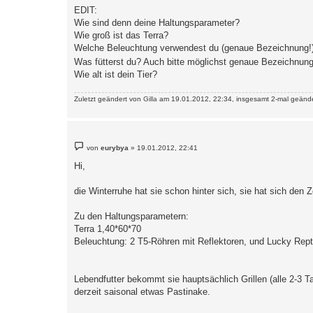
a
EDIT:
g
Wie sind denn deine Haltungsparameter?
Wie groß ist das Terra?
Welche Beleuchtung verwendest du (genaue Bezeichnung!
Was fütterst du? Auch bitte möglichst genaue Bezeichnung 
Wie alt ist dein Tier?
Zuletzt geändert von
Gilla
am 19.01.2012, 22:34, insgesamt 2-mal geände
B
von
eurybya
»
19.01.2012, 22:41
e
i
Hi,
t
r
a
die Winterruhe hat sie schon hinter sich, sie hat sich den
g
Zu den Haltungsparametern:
Terra 1,40*60*70
Beleuchtung: 2 T5-Röhren mit Reflektoren, und Lucky Rept
Lebendfutter bekommt sie hauptsächlich Grillen (alle 2-3 
derzeit saisonal etwas Pastinake.