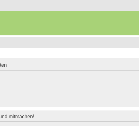
iten
 und mitmachen!