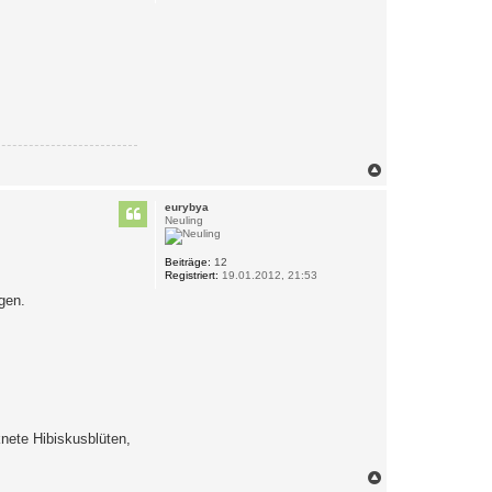
N
a
c
eurybya
h
Neuling
o
b
e
Beiträge:
12
Registriert:
19.01.2012, 21:53
n
gen.
nete Hibiskusblüten,
N