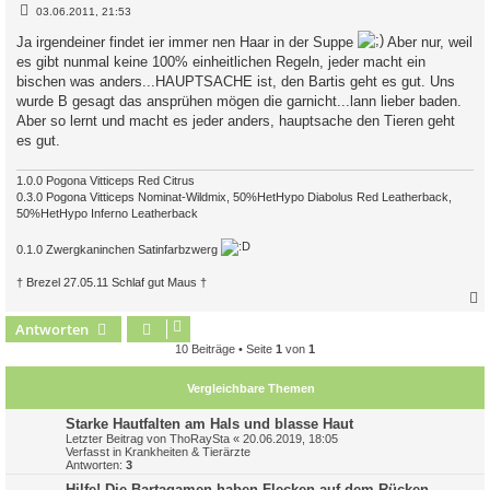
B
03.06.2011, 21:53
e
i
Ja irgendeiner findet ier immer nen Haar in der Suppe
Aber nur, weil
t
es gibt nunmal keine 100% einheitlichen Regeln, jeder macht ein
r
a
bischen was anders...HAUPTSACHE ist, den Bartis geht es gut. Uns
g
wurde B gesagt das ansprühen mögen die garnicht...lann lieber baden.
Aber so lernt und macht es jeder anders, hauptsache den Tieren geht
es gut.
1.0.0 Pogona Vitticeps Red Citrus
0.3.0 Pogona Vitticeps Nominat-Wildmix, 50%HetHypo Diabolus Red Leatherback,
50%HetHypo Inferno Leatherback
0.1.0 Zwergkaninchen Satinfarbzwerg
† Brezel 27.05.11 Schlaf gut Maus †
Antworten
c
10 Beiträge • Seite
1
von
1
Vergleichbare Themen
Starke Hautfalten am Hals und blasse Haut
Letzter Beitrag von
ThoRaySta
«
20.06.2019, 18:05
Verfasst in
Krankheiten & Tierärzte
Antworten:
3
Hilfe! Die Bartagamen haben Flecken auf dem Rücken.