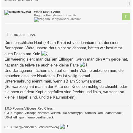
c
White-Devils-Angel
Pogona Henrylawsoni Juvenile
B
02.06.2011, 21:24
e
i
Die menschliche Haut (zB am Knie) ist viel dehnbarer als die einer
t
Bartagame. Wäre unsere Haut nicht so dehnbar, hätten wir bestimmt
r
a
auch Falten am Knie
g
Ein weeenig sieht man das am Ellbogen...wenn man den Arm gerde hat,
hat man da teilweise auch eine kleine Falte
Und Bartagamen fächern sich auf um mehr Wärme aufzunehmen, die
brauchen also ihre Hautfalten. Da ist völlig normal.
Unterernährung erennt man, wenn zB am Schwnzansatz
(Schwanzbeginn) man in der Mitte den Knochen richtig durchsieht, oder
sie oben auf dem Kopf eingefallen sind (rechts und links, wo sonst so
kleine "Hügel" sind, und die Kaumuskeln).
1.0.0 Pogona Vitticeps Red Citrus
0.3.0 Pogona Vitticeps Nominat-Wildmix, 50%HetHypo Diabolus Red Leatherback,
50%HetHypo Inferno Leatherback
0.1.0 Zwergkaninchen Satinfarbzwerg