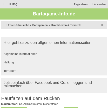
FAQ
Registrieren
Anmelden
Bartagame-Info.de
S
Foren-Übersicht
Bartagamen
Krankheiten & Tierärzte
u
c
Hier geht es zu den allgemeinen Informationsseiten
h
e
Allgemeine Informationen
Haltung
Terrarium
Jetzt einfach über Facebook und Co. einloggen und
mitmachen!
Hautfalten auf dem Rücken
Moderatoren:
Co-Administratoren
,
Moderatoren