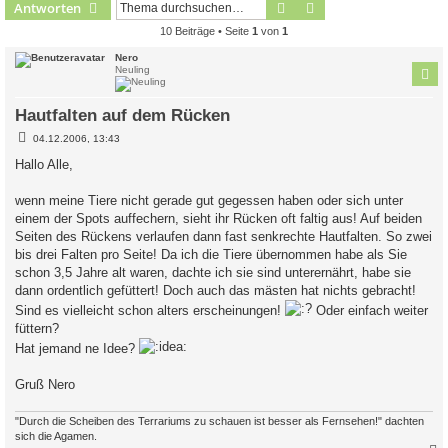
Suche
Erweiterte Suche
Antworten
10 Beiträge • Seite
1
von
1
Nero
Neuling
Hautfalten auf dem Rücken
B
04.12.2006, 13:43
e
i
Hallo Alle,
t
r
a
wenn meine Tiere nicht gerade gut gegessen haben oder sich unter
g
einem der Spots auffechern, sieht ihr Rücken oft faltig aus! Auf beiden
Seiten des Rückens verlaufen dann fast senkrechte Hautfalten. So zwei
bis drei Falten pro Seite! Da ich die Tiere übernommen habe als Sie
schon 3,5 Jahre alt waren, dachte ich sie sind unterernährt, habe sie
dann ordentlich gefüttert! Doch auch das mästen hat nichts gebracht!
Sind es vielleicht schon alters erscheinungen!
Oder einfach weiter
füttern?
Hat jemand ne Idee?
Gruß Nero
"Durch die Scheiben des Terrariums zu schauen ist besser als Fernsehen!" dachten
sich die Agamen.