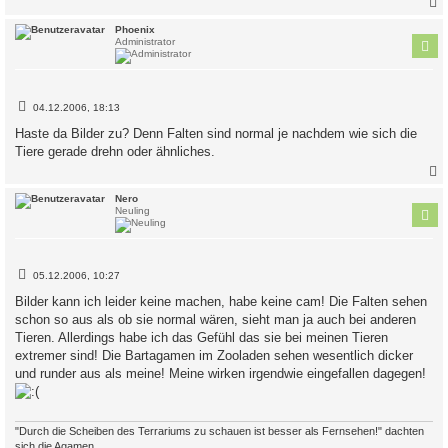
c
Phoenix
Administrator
B
04.12.2006, 18:13
e
i
Haste da Bilder zu? Denn Falten sind normal je nachdem wie sich die
t
Tiere gerade drehn oder ähnliches.
r
a
g
c
Nero
Neuling
B
05.12.2006, 10:27
e
i
Bilder kann ich leider keine machen, habe keine cam! Die Falten sehen
t
schon so aus als ob sie normal wären, sieht man ja auch bei anderen
r
a
Tieren. Allerdings habe ich das Gefühl das sie bei meinen Tieren
g
extremer sind! Die Bartagamen im Zooladen sehen wesentlich dicker
und runder aus als meine! Meine wirken irgendwie eingefallen dagegen!
"Durch die Scheiben des Terrariums zu schauen ist besser als Fernsehen!" dachten
sich die Agamen.