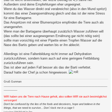
Außerdem sind deine Empfehlungen eher ungeeignet.
Wenn du das Wasser direkt oral verabreichst (also in den Mund spritzt)
kommt das einer Zwangsernährung gleich und das ist der reine Stress
für eine Bartagame.
Das Anspritzen mit einer Blumenspritze empfinden die Tiere auch als
unangenehm.
Wenn man der Bartagame überhaupt zusätzlich Wasser zuführen will
(das sollte bei einer ausgewogenen Ernährung gar nicht nötig sein)
sollte man vorsichtig mit einer Pipette einen Tropfen Wasser auf die
Nase des Bartis geben und warten bis er ihn ableckt.
Allerdings ist eine Faltenbildung nicht immer auf Dehydration
zurückzuführen, sondern kann auch auf eine geringere Fettbildung
zurückzuführen sein.
Das ist aber auf jeden Fall besser als das der Barti verfettet.
Darauf hatte der Chef ja schon hingewiesen.
Gruß Gunman
_____________________________________________________________________
_________
WIR haben uns die Tiere nach Hause geholt, also sollten WIR sie auch bestmöglichst
versorgen!
Don't be confused by the lies of the fools and deceivers, hope and believe in the
things, that we need to survive... Don´t lock me in a cage
!
Lyrics from "Gift Of Faith" by Toto