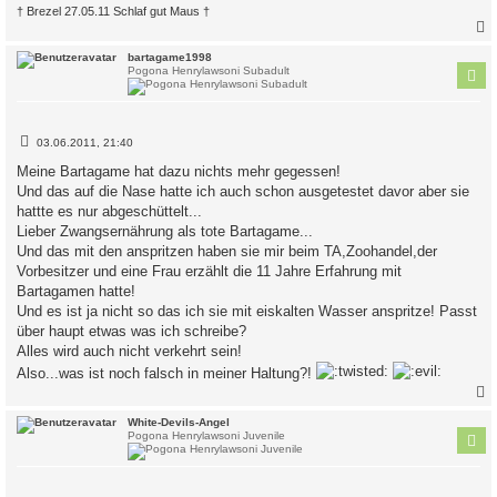
† Brezel 27.05.11 Schlaf gut Maus †
c
bartagame1998
Pogona Henrylawsoni Subadult
B
03.06.2011, 21:40
e
i
Meine Bartagame hat dazu nichts mehr gegessen!
t
Und das auf die Nase hatte ich auch schon ausgetestet davor aber sie
r
a
hattte es nur abgeschüttelt...
g
Lieber Zwangsernährung als tote Bartagame...
Und das mit den anspritzen haben sie mir beim TA,Zoohandel,der
Vorbesitzer und eine Frau erzählt die 11 Jahre Erfahrung mit
Bartagamen hatte!
Und es ist ja nicht so das ich sie mit eiskalten Wasser anspritze! Passt
über haupt etwas was ich schreibe?
Alles wird auch nicht verkehrt sein!
Also...was ist noch falsch in meiner Haltung?!
c
White-Devils-Angel
Pogona Henrylawsoni Juvenile