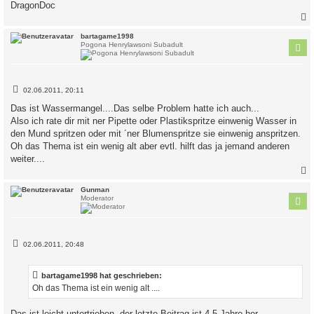
DragonDoc
c
bartagame1998
Pogona Henrylawsoni Subadult
B
02.06.2011, 20:11
e
i
Das ist Wassermangel....Das selbe Problem hatte ich auch...
t
Also ich rate dir mit ner Pipette oder Plastikspritze einwenig Wasser in
r
a
den Mund spritzen oder mit ´ner Blumenspritze sie einwenig anspritzen.
g
Oh das Thema ist ein wenig alt aber evtl. hilft das ja jemand anderen
weiter....
c
Gunman
Moderator
B
02.06.2011, 20:48
e
i
t
bartagame1998 hat geschrieben:
r
a
Oh das Thema ist ein wenig alt ....
g
Das ist leicht untertrieben, der letzte Beitrag ist 4,5 Jahre her.