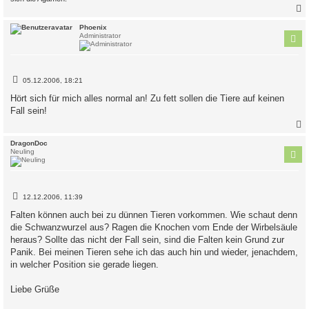
c
Phoenix
Administrator
B
05.12.2006, 18:21
e
i
Hört sich für mich alles normal an! Zu fett sollen die Tiere auf keinen
t
Fall sein!
r
a
g
c
DragonDoc
Neuling
B
12.12.2006, 11:39
e
i
Falten können auch bei zu dünnen Tieren vorkommen. Wie schaut denn
t
die Schwanzwurzel aus? Ragen die Knochen vom Ende der Wirbelsäule
r
a
heraus? Sollte das nicht der Fall sein, sind die Falten kein Grund zur
g
Panik. Bei meinen Tieren sehe ich das auch hin und wieder, jenachdem,
in welcher Position sie gerade liegen.
Liebe Grüße