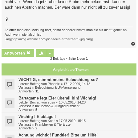
nicht viel. Wenn du jetzt aber keine Probe mehr bekommst, kann er
g
auch nen Abstrich machen. Der wäre dann nur nicht all zu zuverlässig!
lg
Je öfter man eine Meinung hört, desto schneller nimmt man sie als die "Eigene" an.
Auch wenn sie falsch ist!
[img]http:///img.webme.com/pic/t/terra-art/terraart5.jpg[/img]
c
Antworten
2 Beiträge • Seite
1
von
1
Vergleichbare Themen
WICHTIG, stimmt meine Beleuchtung so?
Letzter Beitrag von
Phoenix
«
17.12.2009, 14:18
Verfasst in
Beleuchtung & UV-Versorgung
Antworten:
11
Bartagame legt Eier überall hin! Wichtig!
Letzter Beitrag von
susiii
«
16.05.2010, 14:28
Verfasst in
Inkubation & Jungtieraufzucht
Antworten:
5
Wichtig ! Eiablage !
Letzter Beitrag von
Kosti
«
17.05.2010, 15:15
Verfasst in
Krankheiten & Tierärzte
Antworten:
2
Achtung wichtig! Fundtier! Bitte um Hilfe!