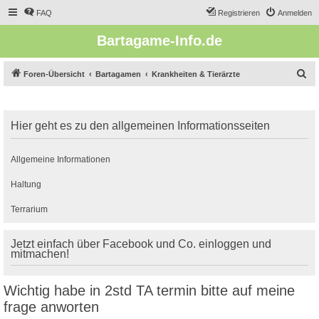
FAQ
Registrieren
Anmelden
Bartagame-Info.de
S
Foren-Übersicht
Bartagamen
Krankheiten & Tierärzte
u
c
Hier geht es zu den allgemeinen Informationsseiten
h
e
Allgemeine Informationen
Haltung
Terrarium
Jetzt einfach über Facebook und Co. einloggen und
mitmachen!
Wichtig habe in 2std TA termin bitte auf meine
frage anworten