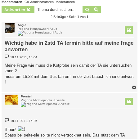
Moderatoren:
Co-Administratoren
,
Moderatoren
Suche
Erweiterte Suche
Antworten
2 Beiträge • Seite
1
von
1
Angie
Pogona Henrylawsoni Adult
Wichtig habe in 2std TA termin bitte auf meine frage
anworten
B
18.11.2011, 15:04
e
i
Meine Frage wie muss die Kotprobe sein damit der TA sie untersuchen
t
kann ?
r
a
muss um 16.22 mit dem Bus fahren ! in der Zeit brauch ich eine antwort
g
!
c
Porstel
Pogona Microlepidota Juvenile
B
18.11.2011, 15:25
e
i
Braun!
t
r
Spass bei seite-sie sollte nicht vertrocknet sein. Das nützt dem TA
a