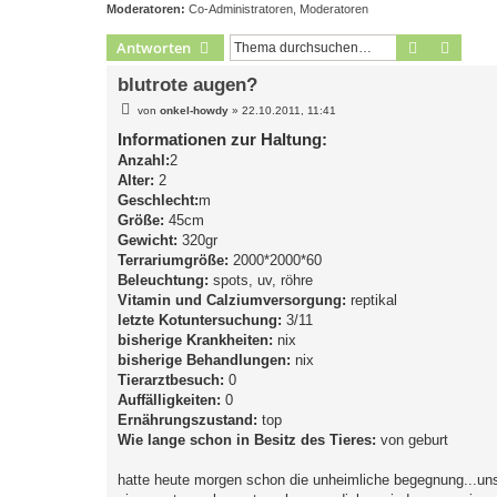
Moderatoren:
Co-Administratoren
,
Moderatoren
Suche
Erweit
Antworten
blutrote augen?
B
von
onkel-howdy
»
22.10.2011, 11:41
e
i
Informationen zur Haltung:
t
Anzahl:
2
r
a
Alter:
2
g
Geschlecht:
m
Größe:
45cm
Gewicht:
320gr
Terrariumgröße:
2000*2000*60
Beleuchtung:
spots, uv, röhre
Vitamin und Calziumversorgung:
reptikal
letzte Kotuntersuchung:
3/11
bisherige Krankheiten:
nix
bisherige Behandlungen:
nix
Tierarztbesuch:
0
Auffälligkeiten:
0
Ernährungszustand:
top
Wie lange schon in Besitz des Tieres:
von geburt
hatte heute morgen schon die unheimliche begegnung...unse