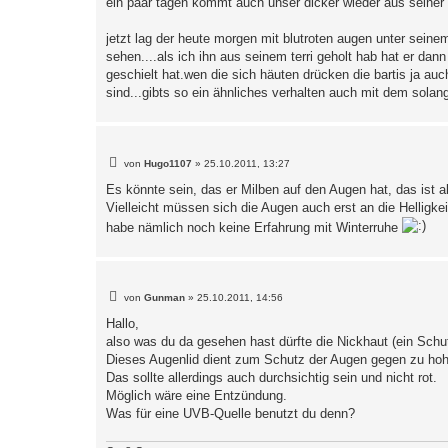
ein paar tagen kommt auch unser dicker wieder aus seiner 
jetzt lag der heute morgen mit blutroten augen unter seine
sehen....als ich ihn aus seinem terri geholt hab hat er dan
geschielt hat.wen die sich häuten drücken die bartis ja 
sind...gibts so ein ähnliches verhalten auch mit dem solang
B
von
Hugo1107
»
25.10.2011, 13:27
e
i
Es könnte sein, das er Milben auf den Augen hat, das ist 
t
Vielleicht müssen sich die Augen auch erst an die Helligkei
r
a
habe nämlich noch keine Erfahrung mit Winterruhe
g
B
von
Gunman
»
25.10.2011, 14:56
e
i
Hallo,
t
also was du da gesehen hast dürfte die Nickhaut (ein Schut
r
a
Dieses Augenlid dient zum Schutz der Augen gegen zu hoh
g
Das sollte allerdings auch durchsichtig sein und nicht rot.
Möglich wäre eine Entzündung.
Was für eine UVB-Quelle benutzt du denn?