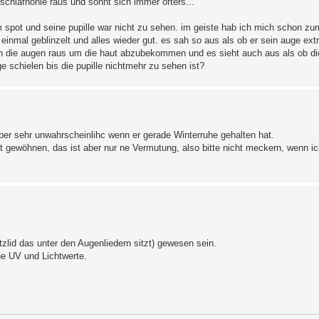
schlafhöhle raus und sonnt sich immer öfters...
m spot und seine pupille war nicht zu sehen. im geiste hab ich mich schon zu
n einmal geblinzelt und alles wieder gut. es sah so aus als ob er sein auge ext
auch die augen raus um die haut abzubekommen und es sieht auch aus als ob d
e schielen bis die pupille nichtmehr zu sehen ist?
aber sehr unwahrscheinlihc wenn er gerade Winterruhe gehalten hat.
t gewöhnen, das ist aber nur ne Vermutung, also bitte nicht meckern, wenn ich
zlid das unter den Augenliedern sitzt) gewesen sein.
e UV und Lichtwerte.