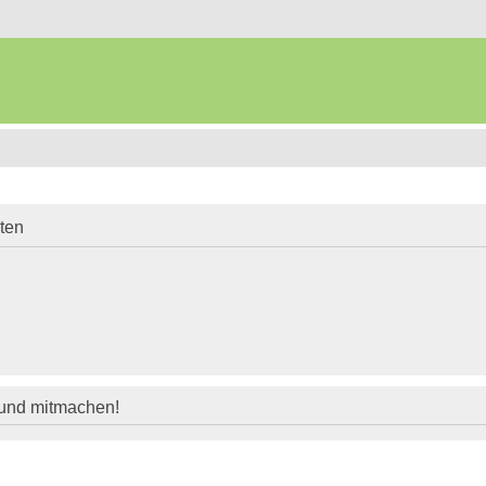
iten
 und mitmachen!