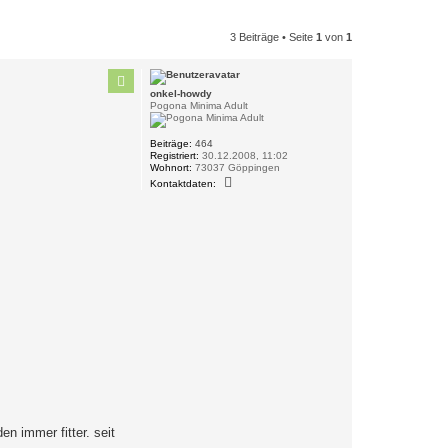
3 Beiträge • Seite
1
von
1
onkel-howdy
Pogona Minima Adult
Beiträge:
464
Registriert:
30.12.2008, 11:02
Wohnort:
73037 Göppingen
K
Kontaktdaten:
o
n
t
a
k
t
d
a
t
e
n
v
o
n
o
n
k
e
l
-
h
n immer fitter. seit
o