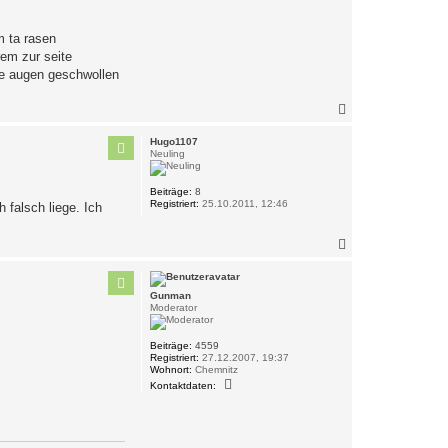
w
d
y
m ta rasen
rem zur seite
ie augen geschwollen
N
a
c
Hugo1107
h
Neuling
o
b
Beiträge:
8
e
Registriert:
25.10.2011, 12:46
 falsch liege. Ich
n
N
a
c
h
Gunman
o
Moderator
b
e
n
Beiträge:
4559
Registriert:
27.12.2007, 19:37
Wohnort:
Chemnitz
K
Kontaktdaten:
o
n
t
a
k