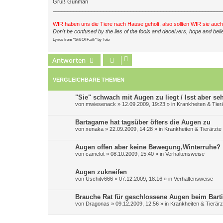
Gruß Gunman
_________________________________________________________
WIR haben uns die Tiere nach Hause geholt, also sollten WIR sie auc
Don't be confused by the lies of the fools and deceivers, hope and belie
Lyrics from "Gift Of Faith" by Toto
Antworten
VERGLEICHBARE THEMEN
"Sie" schwach mit Augen zu liegt / Isst aber se
von
mwiesenack
»
12.09.2009, 19:23
» in
Krankheiten & Tier
Bartagame hat tagsüber öfters die Augen zu
von
xenaka
»
22.09.2009, 14:28
» in
Krankheiten & Tierärzte
Augen offen aber keine Bewegung,Winterruhe?
von
camelot
»
08.10.2009, 15:40
» in
Verhaltensweise
Augen zukneifen
von
Uschitv666
»
07.12.2009, 18:16
» in
Verhaltensweise
Brauche Rat für geschlossene Augen beim Barti
von
Dragonas
»
09.12.2009, 12:56
» in
Krankheiten & Tierärz