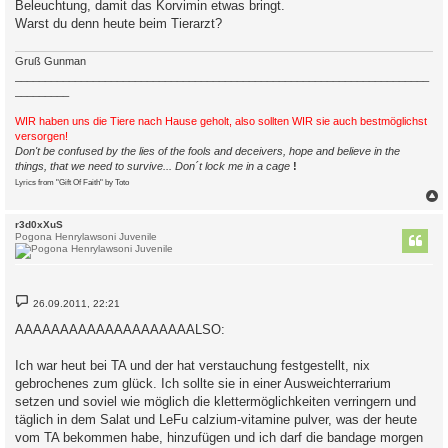
Beleuchtung, damit das Korvimin etwas bringt.
g
Warst du denn heute beim Tierarzt?
Gruß Gunman
_____________________________________________________________________
_________
WIR haben uns die Tiere nach Hause geholt, also sollten WIR sie auch bestmöglichst
versorgen!
Don't be confused by the lies of the fools and deceivers, hope and believe in the
things, that we need to survive... Don´t lock me in a cage
!
Lyrics from "Gift Of Faith" by Toto
c
r3d0xXuS
Pogona Henrylawsoni Juvenile
B
26.09.2011, 22:21
e
i
AAAAAAAAAAAAAAAAAAAALSO:
t
r
a
Ich war heut bei TA und der hat verstauchung festgestellt, nix
g
gebrochenes zum glück. Ich sollte sie in einer Ausweichterrarium
setzen und soviel wie möglich die klettermöglichkeiten verringern und
täglich in dem Salat und LeFu calzium-vitamine pulver, was der heute
vom TA bekommen habe, hinzufügen und ich darf die bandage morgen