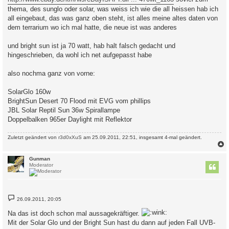
thema, des sunglo oder solar, was weiss ich wie die all heissen hab ich
all eingebaut, das was ganz oben steht, ist alles meine altes daten von
dem terrarium wo ich mal hatte, die neue ist was anderes
und bright sun ist ja 70 watt, hab halt falsch gedacht und
hingeschrieben, da wohl ich net aufgepasst habe
also nochma ganz von vorne:
SolarGlo 160w
BrightSun Desert 70 Flood mit EVG vom phillips
JBL Solar Reptil Sun 36w Spirallampe
Doppelbalken 965er Daylight mit Reflektor
Zuletzt geändert von
r3d0xXuS
am 25.09.2011, 22:51, insgesamt 4-mal geändert.
c
Gunman
Moderator
B
26.09.2011, 20:05
e
i
Na das ist doch schon mal aussagekräftiger.
t
r
Mit der Solar Glo und der Bright Sun hast du dann auf jeden Fall UVB-
a