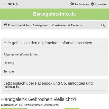
FAQ
Registrieren
Anmelden
Bartagame-Info.de
S
Foren-Übersicht
Bartagamen
Krankheiten & Tierärzte
u
c
Hier geht es zu den allgemeinen Informationsseiten
h
e
Allgemeine Informationen
Haltung
Terrarium
Jetzt einfach über Facebook und Co. einloggen und
mitmachen!
Handgelenk Gebrochen vielleicht?!
Moderatoren:
Co-Administratoren
,
Moderatoren