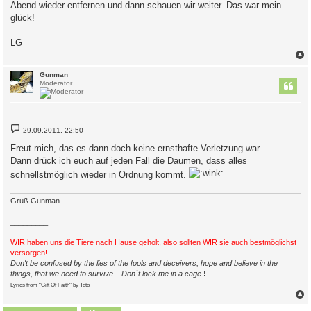
Abend wieder entfernen und dann schauen wir weiter. Das war mein
glück!
LG
c
Gunman
Moderator
B
29.09.2011, 22:50
e
i
Freut mich, das es dann doch keine ernsthafte Verletzung war.
t
Dann drück ich euch auf jeden Fall die Daumen, dass alles
r
a
schnellstmöglich wieder in Ordnung kommt.
g
Gruß Gunman
_____________________________________________________________________
_________
WIR haben uns die Tiere nach Hause geholt, also sollten WIR sie auch bestmöglichst
versorgen!
Don't be confused by the lies of the fools and deceivers, hope and believe in the
things, that we need to survive... Don´t lock me in a cage
!
Lyrics from "Gift Of Faith" by Toto