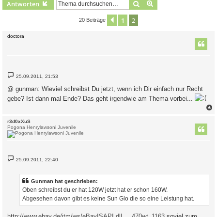
Suche
Erweiterte Suche
Antworten
1
2
Vorherige
20 Beiträge
doctora
B
25.09.2011, 21:53
e
i
@ gunman: Wieviel schreibst Du jetzt, wenn ich Dir einfach nur Recht
t
r
gebe? Ist dann mal Ende? Das geht irgendwie am Thema vorbei...
a
g
c
r3d0xXuS
Pogona Henrylawsoni Juvenile
B
25.09.2011, 22:40
e
i
t
r
Gunman hat geschrieben:
a
Oben schreibst du er hat 120W jetzt hat er schon 160W.
g
Abgesehen davon gibt es keine Sun Glo die so eine Leistung hat.
http://www.ebay.de/itm/ws/eBayISAPI.dll ... 470wt_1163
soviel zum