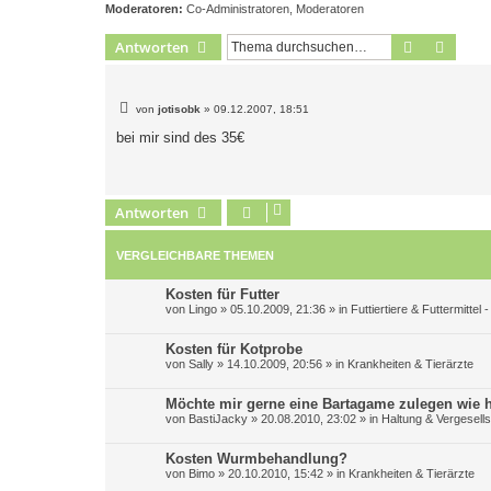
Moderatoren:
Co-Administratoren
,
Moderatoren
Suche
Erweit
Antworten
B
von
jotisobk
»
09.12.2007, 18:51
e
i
bei mir sind des 35€
t
r
a
g
Antworten
VERGLEICHBARE THEMEN
Kosten für Futter
von
Lingo
»
05.10.2009, 21:36
» in
Futtiertiere & Futtermittel 
Kosten für Kotprobe
von
Sally
»
14.10.2009, 20:56
» in
Krankheiten & Tierärzte
Möchte mir gerne eine Bartagame zulegen wie 
von
BastiJacky
»
20.08.2010, 23:02
» in
Haltung & Vergesell
Kosten Wurmbehandlung?
von
Bimo
»
20.10.2010, 15:42
» in
Krankheiten & Tierärzte