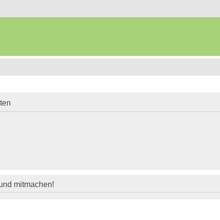
iten
 und mitmachen!