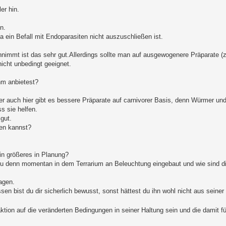
er hin.
n.
a ein Befall mit Endoparasiten nicht auszuschließen ist.
nimmt ist das sehr gut.Allerdings sollte man auf ausgewogenere Präparate (z.
nicht unbedingt geeignet.
hm anbietest?
auch hier gibt es bessere Präparate auf carnivorer Basis, denn Würmer und
s sie helfen.
 gut.
ten kannst?
in größeres in Planung?
u denn momentan in dem Terrarium an Beleuchtung eingebaut und wie sind d
agen.
n bist du dir sicherlich bewusst, sonst hättest du ihn wohl nicht aus seiner
tion auf die veränderten Bedingungen in seiner Haltung sein und die damit f