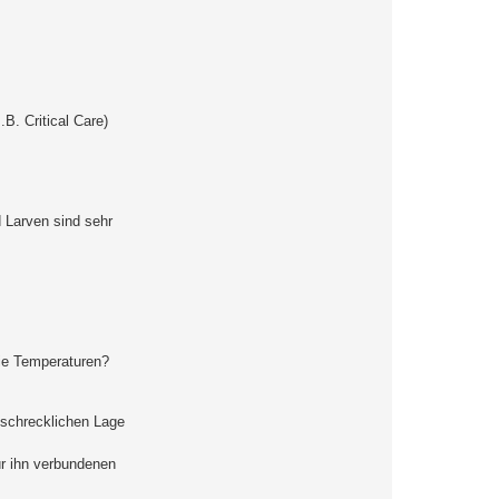
n
t
a
k
t
d
a
t
e
B. Critical Care)
n
v
o
n
G
u
n
 Larven sind sehr
m
a
n
ie Temperaturen?
 schrecklichen Lage
ür ihn verbundenen