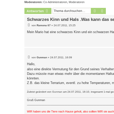
Moderatoren:
Co-Administratoren
,
Moderatoren
Suche
Erweit
Antworten
Schwarzes Kinn und Hals .Was kann das s
B
von
Ramona 67
»
24.07.2011, 15:25
e
i
Mein Mario hat eine schwarzes Kinn und ein schwarzen Ha
t
r
a
g
B
von
Gunman
»
24.07.2011, 16:09
e
i
Hallo,
t
also eine direkte Vermutung für den Grund seines Verhalt
r
a
Dazu müsste man etwas mehr über die momentanen Haltungs
g
könnten.
Z.B. das kleine Terrarium, eventl. zu hohe Temperaturen, 
Zuletzt geändert von
Gunman
am 24.07.2011, 16:10, insgesamt 1-mal ge
Gruß Gunman
_________________________________________________________
WIR haben uns die Tiere nach Hause geholt, also sollten WIR sie auc