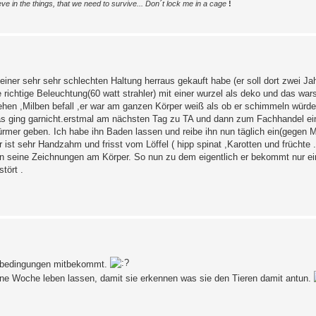
ve in the things, that we need to survive... Don´t lock me in a cage
!
 einer sehr sehr schlechten Haltung herraus gekauft habe (er soll dort zwei J
 richtige Beleuchtung(60 watt strahler) mit einer wurzel als deko und das wa
ehen ,Milben befall ,er war am ganzen Körper weiß als ob er schimmeln würd
s ging garnicht.erstmal am nächsten Tag zu TA und dann zum Fachhandel ei
ürmer geben. Ich habe ihn Baden lassen und reibe ihn nun täglich ein(gegen M
 ist sehr Handzahm und frisst vom Löffel ( hipp spinat ,Karotten und frücht
on seine Zeichnungen am Körper. So nun zu dem eigentlich er bekommt nur e
tört .
gsbedingungen mitbekommt.
ine Woche leben lassen, damit sie erkennen was sie den Tieren damit antun.