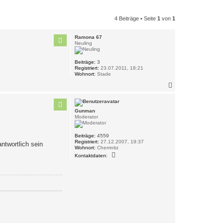
4 Beiträge • Seite
1
von
1
Ramona 67
Neuling
Beiträge:
3
Registriert:
23.07.2011, 18:21
Wohnort:
Stade
N
a
c
h
Gunman
o
Moderator
b
e
n
Beiträge:
4559
Registriert:
27.12.2007, 19:37
twortlich sein
Wohnort:
Chemnitz
K
Kontaktdaten:
o
n
t
a
k
t
d
a
t
e
n