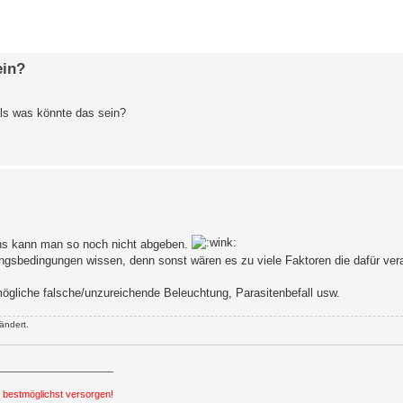
erte Suche
ein?
ls was könnte das sein?
ens kann man so noch nicht abgeben.
bedingungen wissen, denn sonst wären es zu viele Faktoren die dafür veran
mögliche falsche/unzureichende Beleuchtung, Parasitenbefall usw.
ändert.
_____________________
h bestmöglichst versorgen!