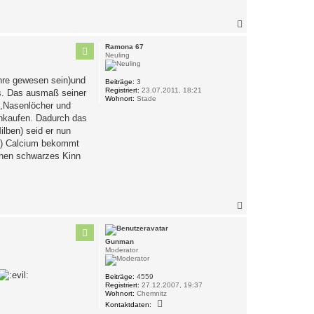
v
o
n
N
G
a
u
c
n
Ramona 67
h
m
Neuling
a
o
n
b
ahre gewesen sein)und
Beiträge:
3
e
Registriert:
23.07.2011, 18:21
rs. Das ausmaß seiner
n
Wohnort:
Stade
e,Nasenlöcher und
nkaufen. Dadurch das
ilben) seid er nun
e .) Calcium bekommt
inen schwarzes Kinn
N
a
c
h
Gunman
o
Moderator
b
e
n
Beiträge:
4559
Registriert:
27.12.2007, 19:37
Wohnort:
Chemnitz
K
Kontaktdaten:
o