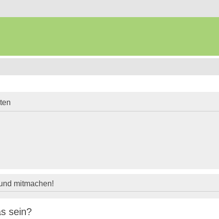
iten
 und mitmachen!
s sein?