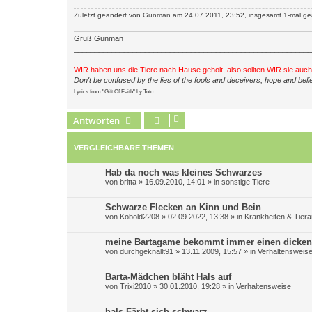
Zuletzt geändert von
Gunman
am 24.07.2011, 23:52, insgesamt 1-mal ge
Gruß Gunman
_________________________________________________________
WIR haben uns die Tiere nach Hause geholt, also sollten WIR sie auc
Don't be confused by the lies of the fools and deceivers, hope and belie
Lyrics from "Gift Of Faith" by Toto
Antworten
VERGLEICHBARE THEMEN
Hab da noch was kleines Schwarzes
von
britta
»
16.09.2010, 14:01
» in
sonstige Tiere
Schwarze Flecken an Kinn und Bein
von
Kobold2208
»
02.09.2022, 13:38
» in
Krankheiten & Tierä
meine Bartagame bekommt immer einen dicken
von
durchgeknallt91
»
13.11.2009, 15:57
» in
Verhaltensweis
Barta-Mädchen bläht Hals auf
von
Trixi2010
»
30.01.2010, 19:28
» in
Verhaltensweise
hals Färbt sich schwarz...