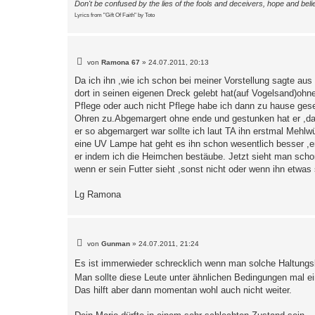
Don't be confused by the lies of the fools and deceivers, hope and belie
Lyrics from "Gift Of Faith" by Toto
B
von
Ramona 67
»
24.07.2011, 20:13
e
i
Da ich ihn ,wie ich schon bei meiner Vorstellung sagte aus
t
dort in seinen eigenen Dreck gelebt hat(auf Vogelsand)ohne
r
a
Pflege oder auch nicht Pflege habe ich dann zu hause ges
g
Ohren zu.Abgemargert ohne ende und gestunken hat er ,da
er so abgemargert war sollte ich laut TA ihn erstmal Mehlw
eine UV Lampe hat geht es ihn schon wesentlich besser ,er
er indem ich die Heimchen bestäube. Jetzt sieht man sch
wenn er sein Futter sieht ,sonst nicht oder wenn ihn etwas s
Lg Ramona
B
von
Gunman
»
24.07.2011, 21:24
e
i
Es ist immerwieder schrecklich wenn man solche Haltun
t
r
Man sollte diese Leute unter ähnlichen Bedingungen mal e
a
Das hilft aber dann momentan wohl auch nicht weiter.
g