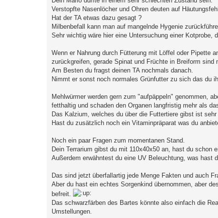
Dein Mario dürfte in einem sehr schlechten Zustand sein.
Verstopfte Nasenlöcher und Ohren deuten auf Häutungsfehl
Hat der TA etwas dazu gesagt ?
Milbenbefall kann man auf mangelnde Hygenie zurückführe
Sehr wichtig wäre hier eine Untersuchung einer Kotprobe, d
Wenn er Nahrung durch Fütterung mit Löffel oder Pipette an
zurückgreifen, gerade Spinat und Früchte in Breiform sind 
Am Besten du fragst deinen TA nochmals danach.
Nimmt er sonst noch normales Grünfutter zu sich das du i
Mehlwürmer werden gern zum "aufpäppeln" genommen, aber 
fetthaltig und schaden den Organen langfristig mehr als das
Das Kalzium, welches du über die Futtertiere gibst ist sehr
Hast du zusätzlich noch ein Vitaminpräparat was du anbie
Noch ein paar Fragen zum momentanen Stand.
Dein Terrarium gibst du mit 110x40x50 an, hast du schon e
Außerdem erwähntest du eine UV Beleuchtung, was hast d
Das sind jetzt überfallartig jede Menge Fakten und auch Fr
Aber du hast ein echtes Sorgenkind übernommen, aber desse
befreit.
Das schwarzfärben des Bartes könnte also einfach die Reak
Umstellungen.