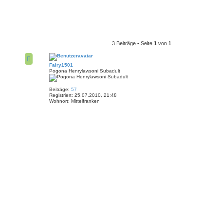
3 Beiträge • Seite
1
von
1
Fairy1501
Pogona Henrylawsoni Subadult
Beiträge:
57
Registriert:
25.07.2010, 21:48
Wohnort:
Mittelfranken