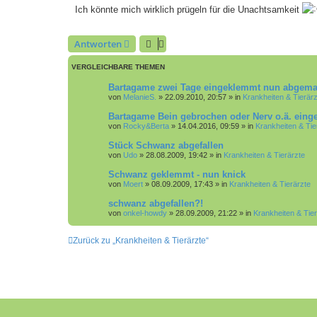
g
Ich könnte mich wirklich prügeln für die Unachtsamkeit
Antworten
VERGLEICHBARE THEMEN
Bartagame zwei Tage eingeklemmt nun abgemage
von
MelanieS.
»
22.09.2010, 20:57
» in
Krankheiten & Tierärz
Bartagame Bein gebrochen oder Nerv o.ä. ein
von
Rocky&Berta
»
14.04.2016, 09:59
» in
Krankheiten & Tie
Stück Schwanz abgefallen
von
Udo
»
28.08.2009, 19:42
» in
Krankheiten & Tierärzte
Schwanz geklemmt - nun knick
von
Moert
»
08.09.2009, 17:43
» in
Krankheiten & Tierärzte
schwanz abgefallen?!
von
onkel-howdy
»
28.09.2009, 21:22
» in
Krankheiten & Tier
Zurück zu „Krankheiten & Tierärzte“