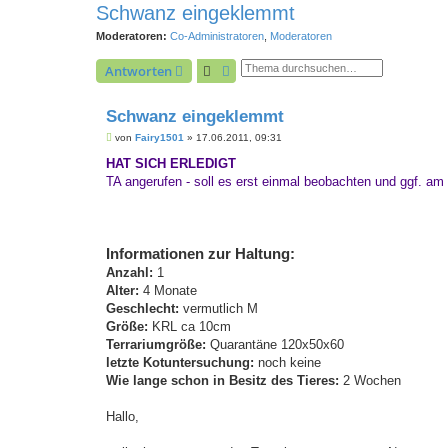
Schwanz eingeklemmt
Moderatoren:
Co-Administratoren
,
Moderatoren
Suche
Erweiterte Suche
Antworten
Schwanz eingeklemmt
B
von
Fairy1501
»
17.06.2011, 09:31
e
i
HAT SICH ERLEDIGT
t
TA angerufen - soll es erst einmal beobachten und ggf. a
r
a
g
Informationen zur Haltung:
Anzahl:
1
Alter:
4 Monate
Geschlecht:
vermutlich M
Größe:
KRL ca 10cm
Terrariumgröße:
Quarantäne 120x50x60
letzte Kotuntersuchung:
noch keine
Wie lange schon in Besitz des Tieres:
2 Wochen
Hallo,