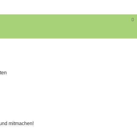
S
iten
 und mitmachen!