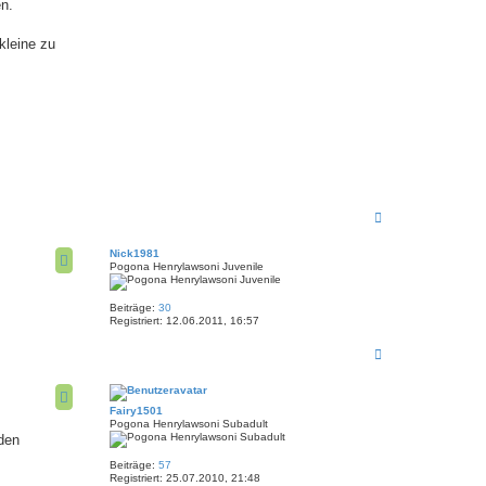
n.
kleine zu
N
a
c
Nick1981
h
Pogona Henrylawsoni Juvenile
o
b
e
Beiträge:
30
n
Registriert:
12.06.2011, 16:57
N
a
c
h
Fairy1501
o
Pogona Henrylawsoni Subadult
b
den
e
n
Beiträge:
57
Registriert:
25.07.2010, 21:48