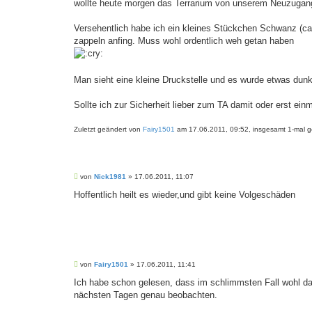
wollte heute morgen das Terrarium von unserem Neuzugang
Versehentlich habe ich ein kleines Stückchen Schwanz (ca
zappeln anfing. Muss wohl ordentlich weh getan haben
Man sieht eine kleine Druckstelle und es wurde etwas dunke
Sollte ich zur Sicherheit lieber zum TA damit oder erst ei
Zuletzt geändert von
Fairy1501
am 17.06.2011, 09:52, insgesamt 1-mal g
B
von
Nick1981
»
17.06.2011, 11:07
e
i
Hoffentlich heilt es wieder,und gibt keine Volgeschäden
t
r
a
g
B
von
Fairy1501
»
17.06.2011, 11:41
e
i
Ich habe schon gelesen, dass im schlimmsten Fall wohl
t
nächsten Tagen genau beobachten.
r
a