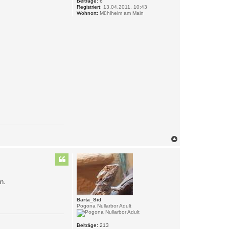
e
Beiträge:
6
Registriert:
13.04.2011, 10:43
n
Wohnort:
Mühlheim am Main
N
a
c
h
o
b
n.
e
n
Barta_Sid
Pogona Nullarbor Adult
Beiträge:
213