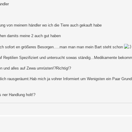
ndler
ung von meinem händler wo ich die Tiere auch gekauft habe
chen damits meine 2 auch gut haben
rd ich sofort en größeres Besorgen.....man man man mein Bart steht schon
auf Reptilien Spezifiziert und untersucht sowas ständig...Medikamente bekomm
en und alles auf Zewa umrüsten!?Richtig!?
lich rausgeräumt.Hab mich ja vohrer Informiert um Wenigsten ein Paar Grund
s ner Handlung holt!?