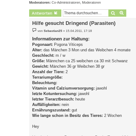
Moderatoren:
Co-Administratoren
,
Moderatoren
Suche
Erweit
Antworten
Hilfe gesucht Dringend (Parasiten)
B
von
Sebastian25
»
15.04.2011, 17:18
e
i
Informationen zur Haltung:
t
Pogonaart:
r
Pogona Viticeps
a
Alter:
das Mänchen 3 Mon und das Weibchen 4 monate
g
Geschlecht:
m / w
Größe:
Männchen ca 25 weibchen ca 30 mit Schwanz
Gewicht:
Mänchen 36 gr Weibchen 38 gr
Anzahl der Tiere:
2
Terrariumgröße:
Beleuchtung:
Vitamin und Calziumversorgung:
jawohl
letzte Kotuntersuchung:
jawohl
letzter Tierarztbesuch:
heute
Auffälligkeiten:
nein
Ernährungszustand:
gut
Wie lange schon in Besitz des Tieres:
2 Wochen
Hey