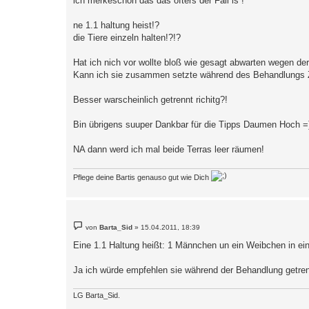
ich merkeschon das das öfters der Fall is !
t
r
a
ne 1.1 haltung heist!?
g
die Tiere einzeln halten!?!?
Hat ich nich vor wollte bloß wie gesagt abwarten wegen de
Kann ich sie zusammen setzte während des Behandlungs Z
Besser warscheinlich getrennt richitg?!
Bin übrigens suuper Dankbar für die Tipps Daumen Hoch =
NA dann werd ich mal beide Terras leer räumen!
Pflege deine Bartis genauso gut wie Dich
B
von
Barta_Sid
»
15.04.2011, 18:39
e
i
Eine 1.1 Haltung heißt: 1 Männchen un ein Weibchen in e
t
r
a
Ja ich würde empfehlen sie während der Behandlung getrennt
g
LG Barta_Sid.