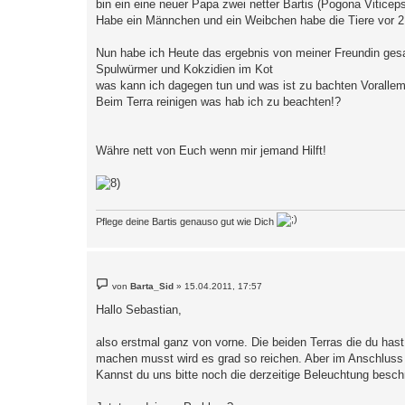
bin ein eine neuer Papa zwei netter Bartis (Pogona Viticep
Habe ein Männchen und ein Weibchen habe die Tiere vor 
Nun habe ich Heute das ergebnis von meiner Freundin ges
Spulwürmer und Kokzidien im Kot
was kann ich dagegen tun und was ist zu bachten Vorallem 
Beim Terra reinigen was hab ich zu beachten!?
Währe nett von Euch wenn mir jemand Hilft!
Pflege deine Bartis genauso gut wie Dich
B
von
Barta_Sid
»
15.04.2011, 17:57
e
i
Hallo Sebastian,
t
r
a
also erstmal ganz von vorne. Die beiden Terras die du hast, 
g
machen musst wird es grad so reichen. Aber im Anschluss so
Kannst du uns bitte noch die derzeitige Beleuchtung besch