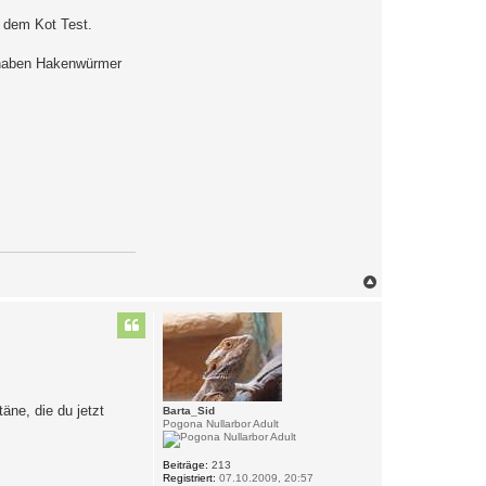
 dem Kot Test.
n haben Hakenwürmer
N
a
c
h
o
b
e
n
äne, die du jetzt
Barta_Sid
Pogona Nullarbor Adult
Beiträge:
213
Registriert:
07.10.2009, 20:57