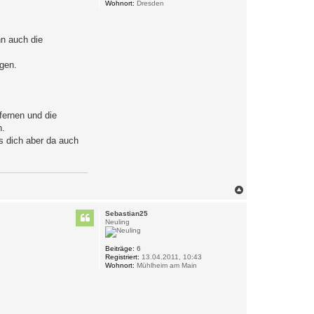
Wohnort:
Dresden
nn auch die
ngen.
fernen und die
n.
ss dich aber da auch
N
a
c
Sebastian25
h
Neuling
o
b
e
Beiträge:
6
Registriert:
13.04.2011, 10:43
n
Wohnort:
Mühlheim am Main