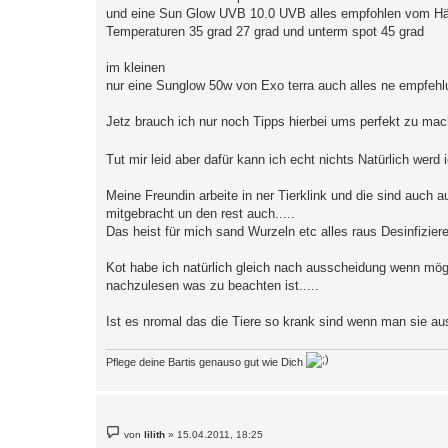
und eine Sun Glow UVB 10.0 UVB alles empfohlen vom Hä
Temperaturen 35 grad 27 grad und unterm spot 45 grad
im kleinen
nur eine Sunglow 50w von Exo terra auch alles ne empfehl
Jetz brauch ich nur noch Tipps hierbei ums perfekt zu ma
Tut mir leid aber dafür kann ich echt nichts Natürlich we
Meine Freundin arbeite in ner Tierklink und die sind auch 
mitgebracht un den rest auch.....
Das heist für mich sand Wurzeln etc alles raus Desinfizier
Kot habe ich natürlich gleich nach ausscheidung wenn mög
nachzulesen was zu beachten ist.....
Ist es nromal das die Tiere so krank sind wenn man sie au
Pflege deine Bartis genauso gut wie Dich
B
von
lilith
»
15.04.2011, 18:25
e