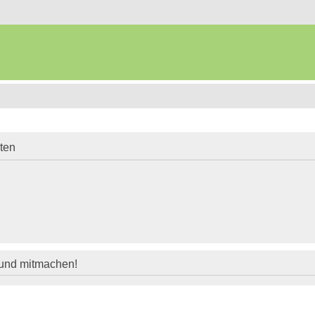
iten
 und mitmachen!