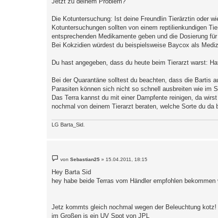
Jetzt zu deinem Problem?
Die Kotuntersuchung: Ist deine Freundlin Tierärztin oder w
Kotuntersuchungen sollten von einem reptilienkundigen Tie
entsprechenden Medikamente geben und die Dosierung für 
Bei Kokzidien würdest du beispielsweise Baycox als Medizi
Du hast angegeben, dass du heute beim Tierarzt warst: Ha
Bei der Quarantäne solltest du beachten, dass die Bartis a
Parasiten können sich nicht so schnell ausbreiten wie im 
Das Terra kannst du mit einer Dampfente reinigen, da wirst
nochmal von deinem Tierarzt beraten, welche Sorte du da
LG Barta_Sid.
B
von
Sebastian25
»
15.04.2011, 18:15
e
i
Hey Barta Sid
t
hey habe beide Terras vom Händler empfohlen bekommen wh
r
a
g
Jetz kommts gleich nochmal wegen der Beleuchtung kotz!
im Großen is ein UV Spot von JPL