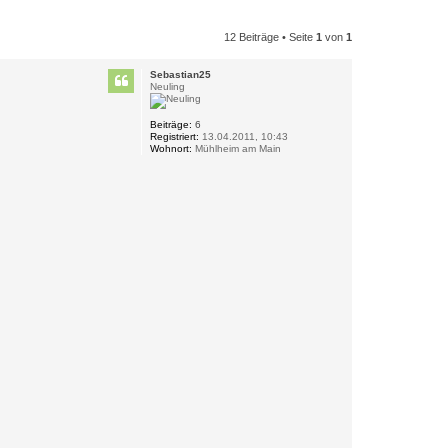
12 Beiträge • Seite
1
von
1
Sebastian25
Neuling
Beiträge:
6
Registriert:
13.04.2011, 10:43
Wohnort:
Mühlheim am Main