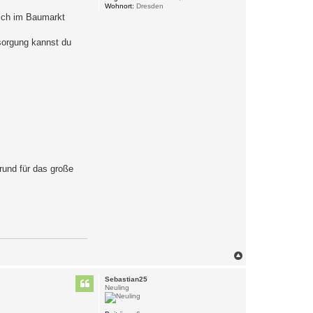
Wohnort:
Dresden
lich im Baumarkt
sorgung kannst du
rund für das große
N
a
c
Sebastian25
h
Neuling
o
b