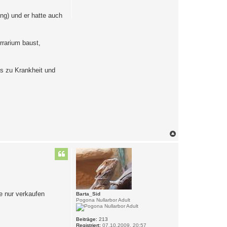
e
n
ung) und er hatte auch
rrarium baust,
s zu Krankheit und
N
a
c
h
o
b
e
n
e nur verkaufen
Barta_Sid
Pogona Nullarbor Adult
Beiträge:
213
Registriert:
07.10.2009, 20:57