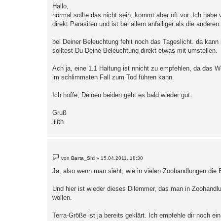
i
Hallo,
t
normal sollte das nicht sein, kommt aber oft vor. Ich habe
r
a
direkt Parasiten und ist bei allem anfälliger als die anderen.
g
bei Deiner Beleuchtung fehlt noch das Tageslicht. da kann
solltest Du Deine Beleuchtung direkt etwas mit umstellen.
Ach ja, eine 1.1 Haltung ist nnicht zu empfehlen, da das
im schlimmsten Fall zum Tod führen kann.
Ich hoffe, Deinen beiden geht es bald wieder gut.
Gruß
lilith
B
von
Barta_Sid
»
15.04.2011, 18:30
e
i
Ja, also wenn man sieht, wie in vielen Zoohandlungen die 
t
r
a
Und hier ist wieder dieses Dilemmer, das man in Zoohandlu
g
wollen.
Terra-Größe ist ja bereits geklärt. Ich empfehle dir noch 