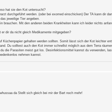
ieso hat sie den Kot untersucht?
rarzt durchgeführt werden. (oder bei exomed einschicken) Der TA kann dir da
das jeweilige Tier angeben.
n brauchen. Mit den anderen beiden Krankheiten kann ich leider nichts anfa
t er dir da nicht gleich Medikamente mitgegeben?
uf Küchenpapier gehalten werden sollten. Somit lässt sich der Kot leichter ent
Sand. Du solltest auch den Kot immer schnellst möglich aus dem Terra räume
 du die Parasiten meist gut los. Desinfektionsmittel kannst du verwenden, la
 bedenkenlos nehmen kannst.
ussaa da Stellt sich gleich bei mir der Bart noch mehr!