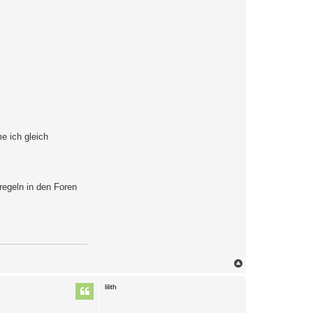
e ich gleich
regeln in den Foren
N
a
c
lilith
h
o
b